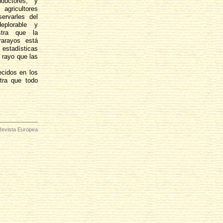
ductores, y
agricultores
ervarles del
eplorable y
stra que la
rarayos está
estadísticas
 rayo que las
ecidos en los
tra que todo
Revista Europea