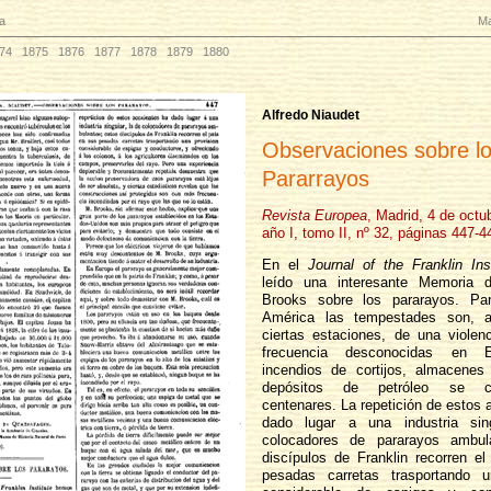
a
Ma
74
1875
1876
1877
1878
1879
1880
Alfredo Niaudet
Observaciones sobre l
Pararrayos
Revista Europea
, Madrid, 4 de octu
año I, tomo II, nº 32, páginas 447-4
En el
Journal of the Franklin Inst
leído una interesante Memoria 
Brooks sobre los pararayos. Pa
América las tempestades son, 
ciertas estaciones, de una violen
frecuencia desconocidas en 
incendios de cortijos, almacenes 
depósitos de petróleo se c
centenares. La repetición de estos 
dado lugar a una industria sin
colocadores de pararayos ambul
discípulos de Franklin recorren e
pesadas carretas trasportando u