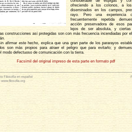
considerable de espigas y con
ofreciendo a los colonos, a los 
diseminados en los campos, pres
rayo. Pero una experiencia d
frecuentemente repetida demue
acción preservadora de esos pa
lejos de ser absoluta, y ciertas 
las construcciones así protegidas son con más frecuencia incendiadas por el
án.
in afirmar este hecho, explica que una gran parte de los pararayos establ
dos son más propios para atraer el peligro que para evitarlo; y demues
el modo defectuoso de comunicación con la tierra.
Facsímil del original impreso de esta parte en formato pdf
to Filosofía en español
 www.filosofia.org