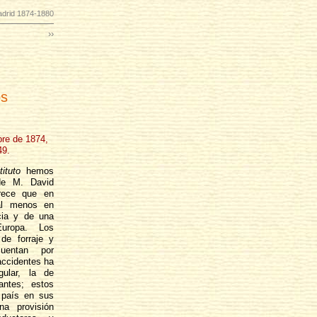
drid 1874-1880
››
os
bre de 1874,
49.
ituto
hemos
de M. David
rece que en
al menos en
cia y de una
Europa. Los
de forraje y
uentan por
accidentes ha
gular, la de
antes; estos
l país en sus
na provisión