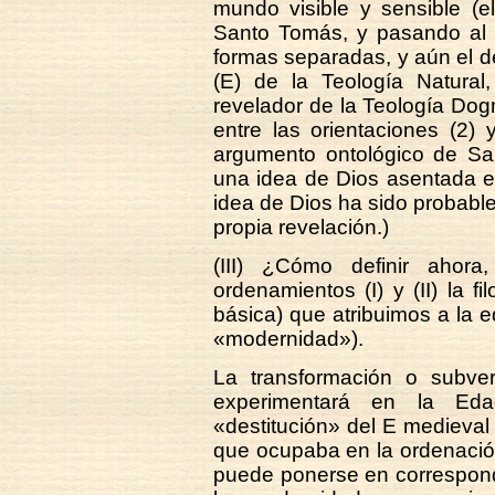
mundo visible y sensible (e
Santo Tomás, y pasando al o
formas separadas, y aún el de
(E) de la Teología Natural,
revelador de la Teología Dogm
entre las orientaciones (2) 
argumento ontológico de Sa
una idea de Dios asentada 
idea de Dios ha sido probab
propia revelación.)
(III) ¿Cómo definir ahor
ordenamientos (I) y (II) la fi
básica) que atribuimos a la 
«modernidad»).
La transformación o subver
experimentará en la Ed
«destitución» del E medieval
que ocupaba en la ordenación
puede ponerse en correspond