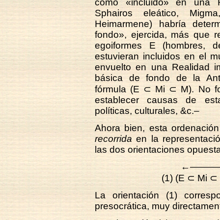
como «incluido» en una R
Sphairos eleático, Migm
Heimarmene) habría determ
fondo», ejercida, más que r
egoiformes E (hombres, d
estuvieran incluidos en el 
envuelto en una Realidad im
básica de fondo de la Ant
fórmula (E ⊂ Mi ⊂ M). No fo
establecer causas de est
políticas, culturales, &c.–
Ahora bien, esta ordenación 
recorrida
en la representación 
las dos orientaciones opuesta
←——
(1) (E ⊂ Mi 
La orientación (1) corresp
presocrática, muy directamen