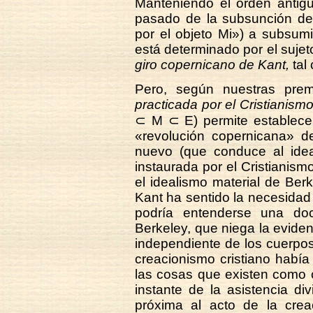
Manteniendo el orden antig
pasado de la subsunción de 
por el objeto Mi») a subsumi
está determinado por el sujet
giro copernicano de Kant,
tal
Pero, según nuestras pre
practicada por el Cristianismo
⊂ M ⊂ E) permite establecer
«revolución copernicana» d
nuevo (que conduce al ideal
instaurada por el Cristianism
el idealismo material de Ber
Kant ha sentido la necesidad 
podría entenderse una doc
Berkeley, que niega la evide
independiente de los cuerpos
creacionismo cristiano habí
las cosas que existen como c
instante de la asistencia d
próxima al acto de la creac