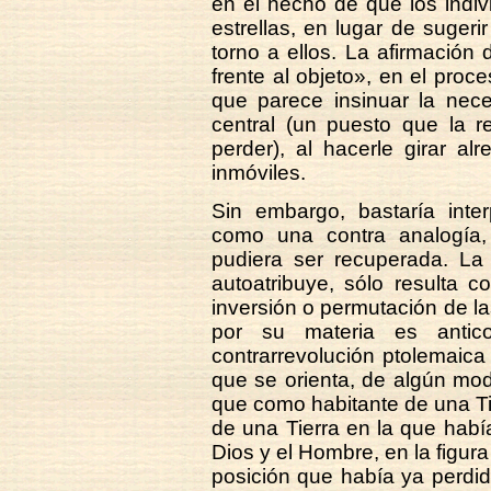
en el hecho de que los indiv
estrellas, en lugar de sugeri
torno a ellos. La afirmación 
frente al objeto», en el proc
que parece insinuar la nece
central (un puesto que la r
perder), al hacerle girar al
inmóviles.
Sin embargo, bastaría inter
como una contra analogía,
pudiera ser recuperada. La
autoatribuye, sólo resulta 
inversión o permutación de la
por su materia es antic
contrarrevolución ptolemaica 
que se orienta, de algún modo
que como habitante de una Tie
de una Tierra en la que había
Dios y el Hombre, en la figur
posición que había ya perdi