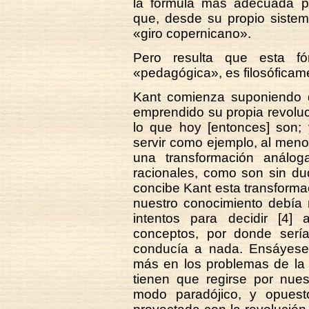
la fórmula más adecuada par
que, desde su propio sistema
«giro copernicano».
Pero resulta que esta fó
«pedagógica», es filosóficam
Kant comienza suponiendo q
emprendido su propia revoluc
lo que hoy [entonces] son;
servir como ejemplo, al menos
una transformación análog
racionales, como son sin du
concibe Kant esta transforma
nuestro conocimiento debía r
intentos para decidir [4]
conceptos, por donde sería
conducía a nada. Ensáyese
más en los problemas de la 
tienen que regirse por nues
modo paradójico, y opuesto