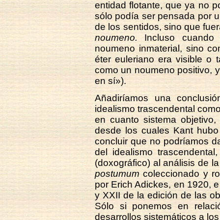
entidad flotante, que ya no 
sólo podía ser pensada por u
de los sentidos, sino que fu
noumeno.
Incluso cuando 
noumeno inmaterial, sino co
éter euleriano era visible o 
como un noumeno positivo, y 
en sí»).
Añadiríamos una conclusión
idealismo trascendental como
en cuanto sistema objetivo,
desde los cuales Kant hubo 
concluir que no podríamos da
del idealismo trascendental,
(doxográfico) al análisis de 
postumum
coleccionado y ro
por Erich Adickes, en 1920, 
y XXII de la edición de las o
Sólo si ponemos en relaci
desarrollos sistemáticos a lo