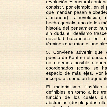
revolución estructural contan
consistir, por ejemplo, en e
que mandan pasan a obedec
a mandar). La revolución, o
hecho genial», uno de los m
historia del pensamiento hu
sin duda el idealismo trasc
novedad basándose en la 
términos que rotan el uno alre
5. Conviene advertir que 
puesto de Kant en el curso de 
no creemos posible atener
coordenados (como se hac
espacio de más ejes. Por lo
incorporar, como un fragmento
El materialismo filosófic
definibles en torno a los tr
función de los cuales dist
abstractas (desplegadas ult