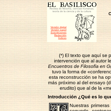
Revista de filosofía, ciencias humanas,
teoría de la ciencia y de la cultura
C
Versión digital
Versión papel
Suscripciones
Redacción
Índices
(*) El texto que aquí se 
intervención que al autor l
Encuentros de Filosofía en G
tuvo la forma de «conferenc
esta reconstrucción se ha opt
más próximo al del ensayo (
erudito) que al de la «
Introducción ¿Qué es lo 
Nuestras primeras
segundo centena