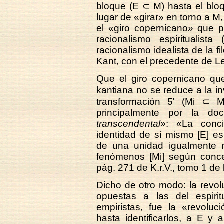
bloque (E ⊂ M) hasta el bloq
lugar de «girar» en torno a M,
el «giro copernicano» que pe
racionalismo espiritualista
racionalismo idealista de la f
Kant, con el precedente de Le
Que el giro copernicano que
kantiana no se reduce a la in
transformación 5' (Mi ⊂ 
principalmente por la do
transcendental»
: «La conci
identidad de sí mismo [E] es
de una unidad igualmente n
fenómenos [Mi] según conc
pág. 271 de K.r.V., tomo 1 de 
Dicho de otro modo: la revo
opuestas a las del espirit
empiristas, fue la «revoluc
hasta identificarlos, a E y