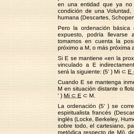
en una entidad que ya no f
condición de una Voluntad, 
humana (Descartes, Schopen
Pero la ordenación básica 
expuesto, podría llevarse
tomamos en cuenta la pos
próximo a M, o más próxima a
Si E se mantiene «en la pro
vinculado a E indirectamen
será la siguiente: (5' ) Mi ⊂
E
Cuando E se mantenga inme
M en situación distante o flo
' )
Mi ⊂ E
⊂ M.
La ordenación (5' ) se corr
espiritualista francés (Desc
inglés (Locke, Berkeley, Hume)
sobre todo, el cartesiano, p
metódica respecto de Mi), d