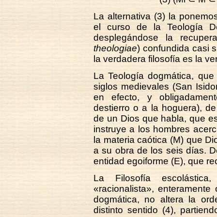
La alternativa (3) la ponem
el curso de la Teología D
desplegándose la recuperac
theologiae
) confundida casi s
la verdadera filosofía es la ver
La Teología dogmática, que
siglos medievales (San Isido
en efecto, y obligadamente
destierro o a la hoguera), d
de un Dios que habla, que es
instruye a los hombres acer
la materia caótica (M) que D
a su obra de los seis días. 
entidad egoiforme (E), que rec
La Filosofía escolástica
«racionalista», enteramente
dogmática, no altera la ord
distinto sentido (4), partie