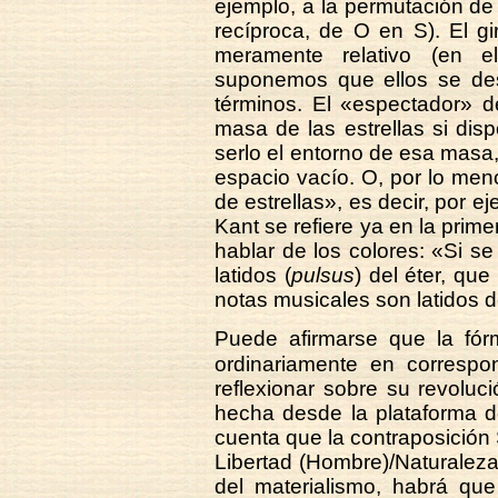
ejemplo, a la permutación de 
recíproca, de O en S). El g
meramente relativo (en e
suponemos que ellos se desp
términos. El «espectador» d
masa de las estrellas si di
serlo el entorno de esa masa
espacio vacío. O, por lo men
de estrellas», es decir, por e
Kant se refiere ya en la prim
hablar de los colores: «Si se
latidos (
pulsus
) del éter, qu
notas musicales son latidos de
Puede afirmarse que la fór
ordinariamente en corresp
reflexionar sobre su revoluc
hecha desde la plataforma d
cuenta que la contraposición
Libertad (Hombre)/Naturaleza
del materialismo, habrá que