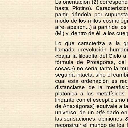
La orientación (2) corresponde
hasta Plotino). Característi
partir, dándola por supuest
modo de los mitos cosmológic
aire, apeiron...) a partir de 
(Mi) y, dentro de él, a los cu
Lo que caracteriza a la g
llamada «revolución humaní
«bajar la filosofía del Cielo 
fórmula de Protágoras, «e
cosas») no sería tanto la m
seguiría intacta, sino el camb
cual esta ordenación es rec
distanciarse de la metafísic
platónica a los metafísicos m
lindante con el escepticismo (
de Anaxágoras) equivale a la 
universo, de un
arjé
dado en 
las sensaciones, opiniones, &
reconstruir el mundo de los