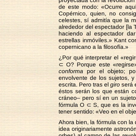
proyectada con la revolución
de este modo: «Ocurre aqu
Copérnico, quien, no consig
celestes, sí admitía que la 
alrededor del espectador [la T
haciendo al espectador da
estrellas inmóviles.» Kant c
copernicano a la filosofía.»
¿Por qué interpretar el «regi
⊂ O? Porque este «regirse» 
conforma
por el objeto; po
envolvente de los sujetos, y
escrita. Pero tras el
giro
será e
éstos serán los que están c
cráneo– pero sí en un sujet
fórmula O ⊂ S, que es la inve
tener sentido: «Veo en el obje
Ahora bien, la fórmula con la
idea originariamente astronóm
orbes) al campo de las revo