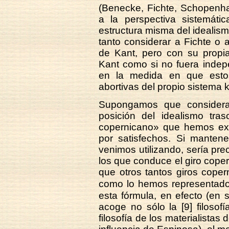
(Benecke, Fichte, Schopenha
a la perspectiva sistemátic
estructura misma del idealism
tanto considerar a Fichte o
de Kant, pero con su propia
Kant como si no fuera indep
en la medida en que estos
abortivas del propio sistema 
Supongamos que consideramo
posición del idealismo tras
copernicano» que hemos exp
por satisfechos. Si mante
venimos utilizando, sería pre
los que conduce el giro coper
que otros tantos giros coper
como lo hemos representado
esta fórmula, en efecto (e
acoge no sólo la [9] filosof
filosofía de los materialistas 