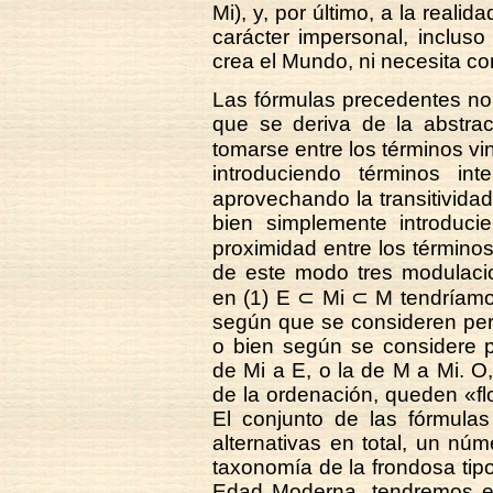
Mi), y, por último, a la real
carácter impersonal, incluso
crea el Mundo, ni necesita co
Las fórmulas precedentes no 
que se deriva de la abstra
tomarse entre los términos vin
introduciendo términos in
aprovechando la transitivida
bien simplemente introduc
proximidad entre los término
de este modo tres modulacio
en (1) E ⊂ Mi ⊂ M tendríamo
según que se consideren pert
o bien según se considere p
de Mi a E, o la de M a Mi. O, 
de la ordenación, queden «flot
El conjunto de las fórmulas
alternativas en total, un n
taxonomía de la frondosa tipo
Edad Moderna, tendremos e