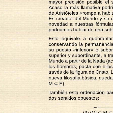
mayor precisión posible el 
Acaso la más llamativa podrí
de Aristóteles «rompe a habl
Es creador del Mundo y se
novedad a nuestras fórmula
podríamos hablar de una sub
Esto equivale a quebranta
conservando la permanenci
su puesto «inferior» o subo
superior y subordinante, a t
Mundo a partir de la Nada (a
los hombres, pacta con ello
través de la figura de Cristo.
nueva filosofía básica, queda
M ⊂ E).
También esta ordenación bás
dos sentidos opuestos:
←——
(3) (Mi ⊂ M 