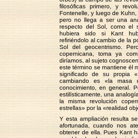
filosóficas primero, y revo
Fontenelle, y luego de Kuhn,
pero no llega a ser una ana
respecto del Sol, como el s
hubiera sido si Kant hub
refiriéndolo al cambio de la p
Sol del geocentrismo. Pero
copernicana, toma ya como
diríamos, al sujeto cognoscen
este término se mantiene él 
significado de su propia 
cambiando es «la masa de
conocimiento, en general. P
estilísticamente, una analog
la misma revolución copern
estrellas» por la «realidad ob
Y esta ampliación resulta s
afortunada, cuando nos a
obtener de ella. Pues Kant h