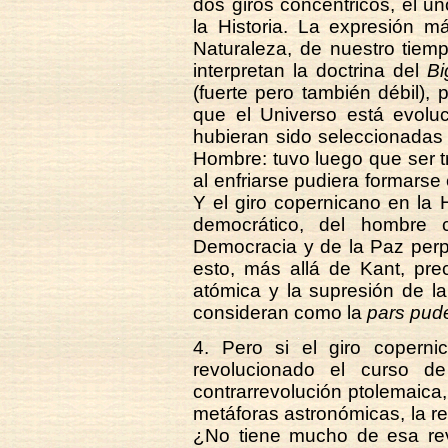
dos giros concéntricos, el un
la Historia. La expresión m
Naturaleza, de nuestro tiem
interpretan la doctrina del
Bi
(fuerte pero también débil), 
que el Universo está evolu
hubieran sido seleccionadas 
Hombre: tuvo luego que ser 
al enfriarse pudiera formarse 
Y el giro copernicano en la
democrático, del hombre
Democracia y de la Paz perp
esto, más allá de Kant, pre
atómica y la supresión de 
consideran como la
pars pud
4. Pero si el giro coperni
revolucionado el curso de
contrarrevolución ptolemaica
metáforas astronómicas, la re
¿No tiene mucho de esa rev