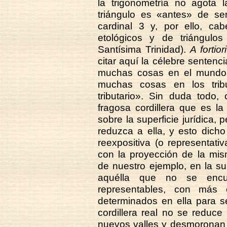
la trigonometría no agota l
triángulo es «antes» de ser
cardinal 3 y, por ello, cab
etológicos y de triángulos
Santísima Trinidad).
A fortiori
citar aquí la célebre sentenci
muchas cosas en el mundo q
muchas cosas en los tri
tributario». Sin duda todo,
fragosa cordillera que es la
sobre la superficie jurídica, 
reduzca a ella, y esto dich
reexpositiva (o representati
con la proyección de la mism
de nuestro ejemplo, en la su
aquélla que no se encu
representables, con más 
determinados en ella para se
cordillera real no se reduc
nuevos valles y desmoronan 