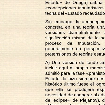
Estado» de Ortega) cabría 
«concepciones tributaristas»
teoría del «Estado recaudador
Sin embargo, la «concepció
concreta en una teoría uní
versiones diametralmente
significación misma de la s
proceso de tributación.
generalmente en perspectiv
pretensiones de teorías estruc
A) Una versión de fondo an
incluir aquí al propio marxi
admitió para la fase «prehist
Estado, lo hizo siempre desd
histórico último fuese el log
que ella se produjera esp
necesidad de cooperar al adve
del eclipse» de Plejanov), 