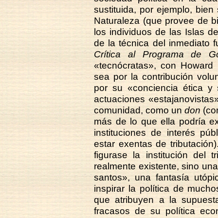
sustituida, por ejemplo, bien
Naturaleza (que provee de b
los individuos de las Islas d
de la técnica del inmediato 
Crítica al Programa de G
«tecnócratas», con Howard 
sea por la contribución vol
por su «conciencia ética y 
actuaciones «estajanovistas»
comunidad, como un
don
(co
más de lo que ella podría ex
instituciones de interés púb
estar exentas de tributació
figurase la institución del 
realmente existente, sino un
santos», una fantasía utóp
inspirar la política de much
que atribuyen a la supuesta
fracasos de su política eco