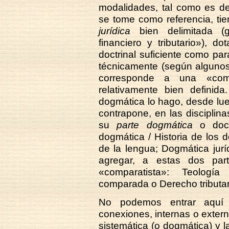
modalidades, tal como es de
se tome como referencia, t
jurídica
bien delimitada (
financiero y tributario»), 
doctrinal suficiente como par
técnicamente (según algunos,
corresponde a una «comu
relativamente bien defini
dogmática lo hago, desde lue
contrapone, en las disciplina
su
parte dogmática
o doct
dogmática / Historia de los d
de la lengua; Dogmática jurí
agregar, a estas dos part
«comparatista»: Teologí
comparada o Derecho tributa
No podemos entrar aquí e
conexiones, internas o extern
sistemática (o dogmática) y la