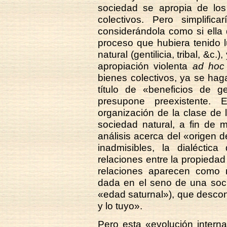
sociedad se apropia de los 
colectivos. Pero simplific
considerándola como si ella
proceso que hubiera tenido 
natural (gentilicia, tribal, &c
apropiación violenta
ad hoc
bienes colectivos, ya se haga
título de «beneficios de g
presupone preexistente. 
organización de la clase de l
sociedad natural, a fin de m
análisis acerca del «origen
inadmisibles, la dialéctic
relaciones entre la propieda
relaciones aparecen como r
dada en el seno de una soci
«edad saturnal»), que descono
y lo tuyo».
Pero esta «evolución intern