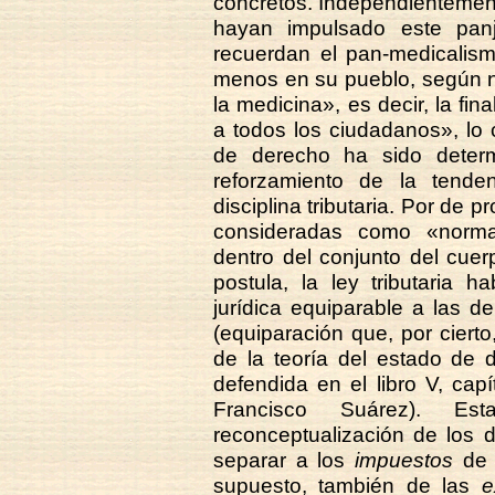
concretos. Independientemen
hayan impulsado este panj
recuerdan el pan-medicalism
menos en su pueblo, según n
la medicina», es decir, la fin
a todos los ciudadanos», lo 
de derecho ha sido determ
reforzamiento de la tende
disciplina tributaria. Por de p
consideradas como «norma
dentro del conjunto del cue
postula, la ley tributaria
jurídica equiparable a las 
(equiparación que, por cierto,
de la teoría del estado de
defendida en el libro V, capít
Francisco Suárez). Est
reconceptualización de los d
separar a los
impuestos
de 
supuesto, también de las
e