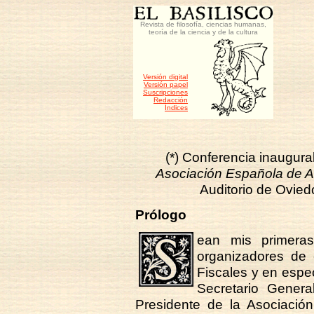
Revista de filosofía, ciencias humanas,
teoría de la ciencia y de la cultura
Versión digital
Versión papel
Suscripciones
Redacción
Índices
(*) Conferencia inaugura
Asociación Española de A
Auditorio de Ovied
Prólogo
ean mis primeras
organizadores de
Fiscales y en espe
Secretario Gener
Presidente de la Asociació