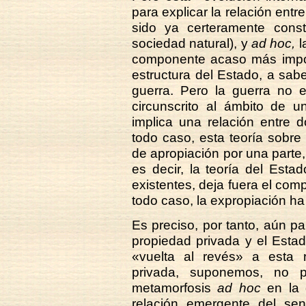
para explicar la relación ent
sido ya certeramente const
sociedad natural), y
ad hoc,
l
componente acaso más impor
estructura del Estado, a sabe
guerra. Pero la guerra no
circunscrito al ámbito de u
implica una relación entre 
todo caso, esta teoría sobre 
de apropiación por una parte,
es decir, la teoría del Est
existentes, deja fuera el co
todo caso, la expropiación h
Es preciso, por tanto, aún par
propiedad privada y el Esta
«vuelta al revés» a esta r
privada, suponemos, no p
metamorfosis
ad hoc
en la q
relación emergente del se