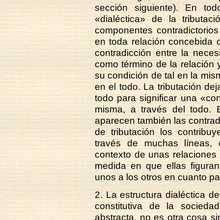
sección siguiente). En t
«dialéctica» de la tributa
componentes contradictorios
en toda relación concebida 
contradicción entre la nece
como término de la relación 
su condición de tal en la m
en el todo. La tributación dej
todo para significar una «con
misma, a través del todo. E
aparecen también las contradi
de tributación los contribu
través de muchas líneas, 
contexto de unas relaciones p
medida en que ellas figuran
unos a los otros en cuanto pa
2. La estructura dialéctica de
constitutiva de la sociedad
abstracta, no es otra cosa si