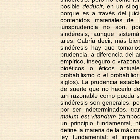
posible
deducir
, en un silog
porque es a través del juic
contenidos materiales de 
jurisprudencia no son, po
sindéresis, aunque sistem
tales. Cabría decir, más bie
sindéresis hay que tomarlo
prudencia, a diferencia del a
empírico, inseguro o «razona
bioéticos o éticos actual
probabilismo o el probabilior
siglos). La prudencia establ
de suerte que no hacerlo d
tan razonable como pueda ser
sindéresis son generales, p
por ser indeterminados, tra
malum est vitandum
(tampoco
un principio fundamental, n
define la materia de la máxima
ley fundamental: el impera