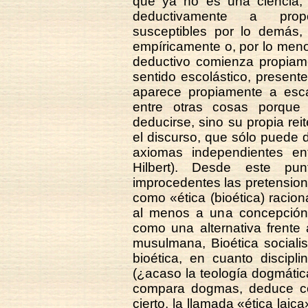
que ya no es una ciencia; 
deductivamente a propo
susceptibles por lo demás, 
empíricamente o, por lo meno
deductivo comienza propiame
sentido escolástico, present
aparece propiamente a esca
entre otras cosas porque
deducirse, sino su propia rei
el discurso, que sólo puede 
axiomas independientes ent
Hilbert). Desde este pu
improcedentes las pretension
como «ética (bioética) raciona
al menos a una concepción d
como una alternativa frente 
musulmana, Bioética socialis
bioética, en cuanto discipli
(¿acaso la teología dogmáti
compara dogmas, deduce con
cierto, la llamada «ética laic