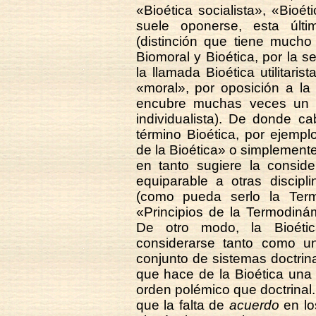
«Bioética socialista», «Bioéti
suele oponerse, esta últi
(distinción que tiene mucho
Biomoral y Bioética, por la se
la llamada Bioética utilitaris
«moral», por oposición a la
encubre muchas veces un ut
individualista). De donde cab
término Bioética, por ejempl
de la Bioética» o simplement
en tanto sugiere la conside
equiparable a otras discipl
(como pueda serlo la Ter
«Principios de la Termodin
De otro modo, la Bioétic
considerarse tanto como u
conjunto de sistemas doctrina
que hace de la Bioética una
orden polémico que doctrinal.
que la falta de
acuerdo
en lo