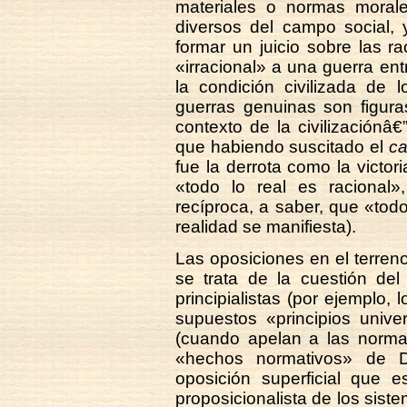
materiales o normas mora
diversos del campo social, 
formar un juicio sobre las r
«irracional» a una guerra en
la condición civilizada de 
guerras genuinas son figura
contexto de la civilizaciónâ€
que habiendo suscitado el
ca
fue la derrota como la victo
«todo lo real es racional»
recíproca, a saber, que «todo
realidad se manifiesta).
Las oposiciones en el terreno 
se trata de la cuestión de
principialistas (por ejemplo, 
supuestos «principios univer
(cuando apelan a las normas
«hechos normativos» de 
oposición superficial que 
proposicionalista de los sist