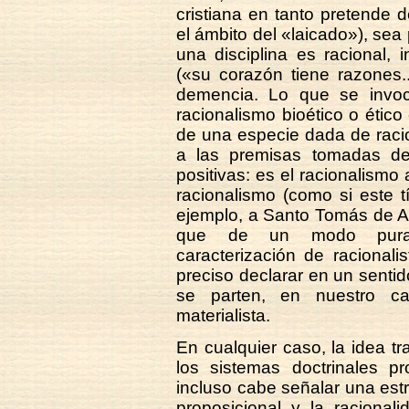
cristiana en tanto pretende d
el ámbito del «laicado»), sea 
una disciplina es racional, i
(«su corazón tiene razones.
demencia. Lo que se invo
racionalismo bioético o étic
de una especie dada de raci
a las premisas tomadas de 
positivas: es el racionalismo 
racionalismo (como si este t
ejemplo, a Santo Tomás de Aq
que de un modo puramen
caracterización de racional
preciso declarar en un sentid
se parten, en nuestro ca
materialista.
En cualquier caso, la idea t
los sistemas doctrinales pr
incluso cabe señalar una estr
proposicional y la racional