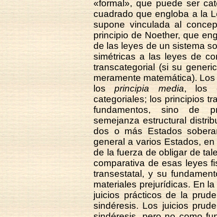
«formal», que puede ser cat
cuadrado que engloba a la L
supone vinculada al concep
principio de Noether, que en
de las leyes de un sistema s
simétricas a las leyes de c
transcategorial (si su generi
meramente matemática). Los 
los
principia media
, los 
categoriales; los principios t
fundamentos, sino de pri
semejanza estructural distrib
dos o más Estados soberan
general a varios Estados, e
de la fuerza de obligar de ta
comparativa de esas leyes f
transestatal, y su fundament
materiales prejurídicas. En la
juicios prácticos de la prud
sindéresis. Los juicios prude
sindéresis, pero no como fu