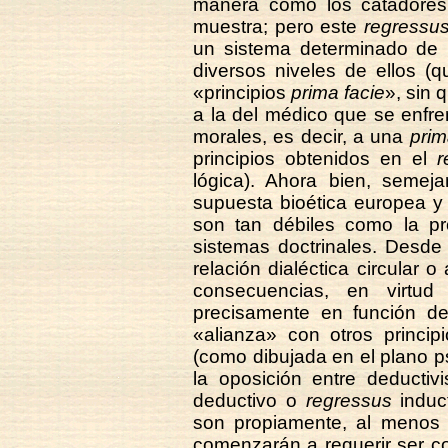
manera como los catadores 
muestra; pero este
regressu
un sistema determinado de p
diversos niveles de ellos 
«principios
prima facie
», sin 
a la del médico que se enfre
morales, es decir, a una
prim
principios obtenidos en el
r
lógica). Ahora bien, semeja
supuesta bioética europea y
son tan débiles como la pr
sistemas doctrinales. Des
relación dialéctica circular o
consecuencias, en virtud
precisamente en función d
«alianza» con otros princip
(como dibujada en el plano p
la oposición entre deductiv
deductivo o
regressus
induct
son propiamente, al menos en
comenzarán a requerir ser c