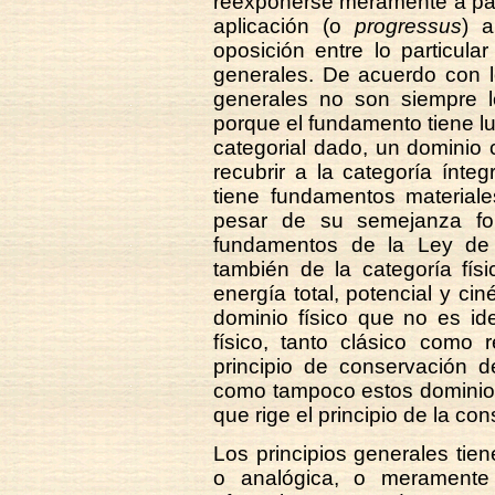
reexponerse meramente a parti
aplicación (o
progressus
) a
oposición entre lo particul
generales. De acuerdo con l
generales no son siempre l
porque el fundamento tiene lu
categorial dado, un dominio c
recubrir a la categoría ínte
tiene fundamentos materiale
pesar de su semejanza fo
fundamentos de la Ley de
también de la categoría físi
energía total, potencial y cin
dominio físico que no es id
físico, tanto clásico como r
principio de conservación 
como tampoco estos dominios 
que rige el principio de la co
Los principios generales tie
o analógica, o meramente c