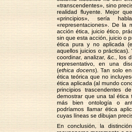
«transcendentes», sino preci
realidad fluyente. Mejor qu
«principios», sería hab
«representaciones». De la m
acción ética, juicio ético, pr
sin que esta acción, juicio o 
ética pura y no aplicada (
aquellos juicios o prácticas).
coordinar, analizar, &c., los 
representativo, en una dis
(
ethica docens
). Tan solo e
ética teórica que no incluye
ética aplicada (al mundo conc
principios trascendentes d
demostrar que una tal ética 
más bien ontología o ant
podríamos llamar ética apli
cuyas líneas se dibujan prec
En conclusión, la distinció