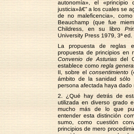
autonomía», el «principio 
justicia»â€” a los cuales se a
de no maleficencia», como
Beauchamp (que fue miemb
Childress, en su libro
Pri
University Press 1979, 3ª ed.
La propuesta de reglas es
propuesta de principios en 
Convenio de Asturias
del C
establece como
regla genera
II, sobre el
consentimiento
(«
ámbito de la sanidad sólo
persona afectada haya dado s
2. ¿Qué hay detrás de esta 
utilizada en diverso grado 
mucho más de lo que pue
entender esta distinción com
sumo, como cuestión conve
principios de mero procedimi