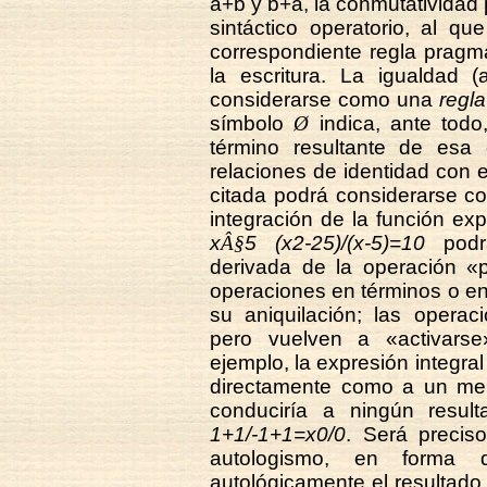
a+b y b+a, la conmutatividad
sintáctico operatorio, al qu
correspondiente regla pragmá
la escritura. La igualdad (
considerarse como una
regla
símbolo
Ø
indica, ante todo
término resultante de esa
relaciones de identidad con 
citada podrá considerarse 
integración de la función ex
x
Â§
5 (x2-25)/(x-5)=10
podrá
derivada de la operación «p
operaciones en términos o en
su aniquilación; las opera
pero vuelven a «activarse
ejemplo, la expresión integral
directamente como a un mero
conduciría a ningún resul
1+1/-1+1=x0/0
. Será precis
autologismo, en forma d
autológicamente el resultado