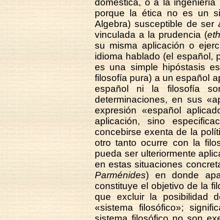
doméstica, o a la ingeniería 
porque la ética no es un s
Algebra) susceptible de ser
vinculada a la prudencia (
et
su misma aplicación o ejerc
idioma hablado (el español, p
es una simple hipóstasis e
filosofía pura) a un español ap
español ni la filosofía 
determinaciones, en sus «apl
expresión «español aplicad
aplicación, sino especif
concebirse exenta de la polít
otro tanto ocurre con la filo
pueda ser ulteriormente apli
en estas situaciones concreta
Parménides
) en donde apa
constituye el objetivo de la f
que excluir la posibilidad
«sistema filosófico»; signi
sistema filosófico no son e