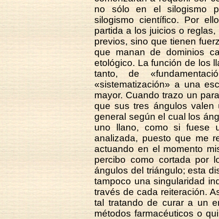
no sólo en el silogismo p
silogismo científico. Por e
partida a los juicios o reglas
previos, sino que tienen fue
que manan de dominios cate
etológico. La función de los 
tanto, de «fundamentaci
«sistematización» a una esc
mayor. Cuando trazo un paral
que sus tres ángulos valen u
general según el cual los á
uno llano, como si fuese un
analizada, puesto que me re
actuando en el momento mism
percibo como cortada por l
ángulos del triángulo; esta di
tampoco una singularidad indi
través de cada reiteración.
tal tratando de curar a un e
métodos farmacéuticos o qui