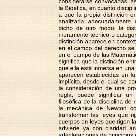
considerarse convocadas las 
la Bioética, en cuanto discipl
a que la propia distinción e
analizada adecuadamente me
dicho de otro modo: la dist
meramente técnico o categor
distinción aparece en context
en el campo del derecho se d
en el campo de las Matemátic
significa que la distinción en
que ella está inmersa en una
aparecen establecidas en func
implícito, desde el cual se c
la consideración de una pr
regla, puede significar un
filosófica de la disciplina de
la mecánica de Newton co
transformar las leyes que r
cuerpos en leyes que rigen la
advierte ya con claridad an
«declaraciones de principio» d