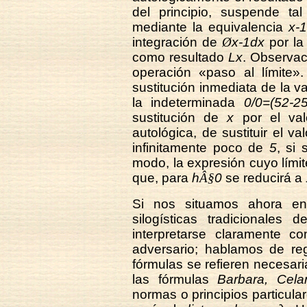
del principio, suspende ta
mediante la equivalencia
x-
integración de
Ø
x-1dx
por la
como resultado
Lx
. Observac
operación «paso al límite
sustitución inmediata de la va
la indeterminada
0/0=(52-25
sustitución de
x
por el va
autológica, de sustituir el va
infinitamente poco de
5
, si
modo, la expresión cuyo lími
que, para
h
Â§
0
se reducirá a
Si nos situamos ahora en 
silogísticas tradicionales 
interpretarse claramente co
adversario; hablamos de reg
fórmulas se refieren necesari
las fórmulas
Barbara, Cela
normas o principios particular