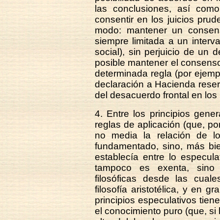
las conclusiones, así com
consentir en los juicios prud
modo: mantener un consens
siempre limitada a un interva
social), sin perjuicio de un 
posible mantener el consenso
determinada regla (por ejempl
declaración a Hacienda reserv
del desacuerdo frontal en los 
4. Entre los principios gener
reglas de aplicación (que, po
no media la relación de lo
fundamentado, sino, más bie
establecía entre lo especulat
tampoco es exenta, sino
filosóficas desde las cual
filosofía aristotélica, y en g
principios especulativos tiene
el conocimiento puro (que, si l