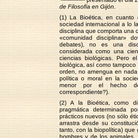
de Filosofía en Gijón
.
(1) La Bioética, en cuanto 
sociedad internacional a lo l
disciplina que comporta una ci
«comunidad disciplinar» do
debates), no es una disci
considerada como una cienc
ciencias biológicas. Pero e
biológica, así como tampoco u
orden, no amengua en nada s
política o moral en la soci
menor por el hecho de 
correspondiente?).
(2) A la Bioética, como di
pragmática determinada po
prácticos nuevos (no sólo étic
arrastra desde su constituci
tanto, con la biopolítica) que
hombres y de los animales, 