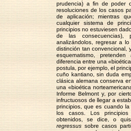
prudencia) a fin de poder 
resoluciones de los casos pa
de aplicación; mientras qu
cualquier sistema de princi
principios no estuviesen da
de las consecuencias), p
analizándolos, regresar a lo
distinción tan convencional, 
esquematismo, pretenden 
diferencia entre una «bioétic
postula, por ejemplo, el princ
cuño kantiano, sin duda empu
clásica alemana conserva en
una «bioética norteamerican
Informe Belmont y, por cier
infructuosos de llegar a esta
principios, que es cuando l
los casos. Los principio
obtenidos, se dice, o qui
regressus
sobre casos parti