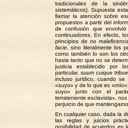
tradicionales de la sind
sistemáticos). Supuesta esta
llamar la atención sobre es
propuestos a partir del infor
de confusión que envolvi
continuadores. En efecto, lo
principios de no maleficenc
facie
, sino literalmente los p
como también lo son los otro
hasta tanto que no se determ
justicia establecido por 
particular,
suum cuique tribue
incluso jurídico, cuando se
«suyo» y de lo que es «mío»;
suyo» junto con el parám
terrateniente esclavista», no
perjuicio de que mantengamos
En cualquier caso, dada la di
las reglas y juicios prác
posibilidad de acuerdos en l