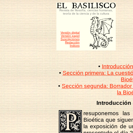
Revista de filosofía, ciencias humanas,
teoría de la ciencia y de la cultura
Versión digital
Versión papel
Suscripciones
Redacción
Índices
•
Introducció
•
Sección primera: La cuestión
Bioé
•
Sección segunda: Borrador d
la Bio
Introducción
resuponemos las 
Bioética que sigue
la exposición de 
presentado el día 2