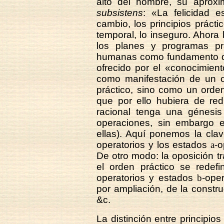
alto del hombre, su aprox
subsistens
: «La felicidad 
cambio, los principios prácti
temporal, lo inseguro. Ahora
los planes y programas pr
humanas como fundamento de 
ofrecido por el «conocimien
como manifestación de un o
práctico, sino como un orde
que por ello hubiera de red
racional tenga una génesis
operaciones, sin embargo e
ellas). Aquí ponemos la clav
operatorios y los estados
a
-o
De otro modo: la oposición tr
el orden práctico se redef
operatorios y estados
b
-oper
por ampliación, de la construc
&c.
La distinción entre principios