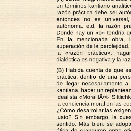
en términos kantiano analíti
razón práctica debe ser aut
entonces no es universal
autónoma, e.d. la razón pr
Donde hay un «o» tendría qu
En la mencionada obra, l
superación de la perplejidad,
la «razón práctica»: haga
dialéctica es negativa y la ra
(B) Habida cuenta de que se 
práctica, dentro de una pers
de llegar necesariamente al e
kantiana, hacer un replanteami
idealista «MoralitÃ¤t- Sittlic
la conciencia moral en las cos
¿Cómo desarrollar las exigen
justo? Sin embargo, la cues
sentido. Más bien, se adoptó
ética de Aranguren entre
et