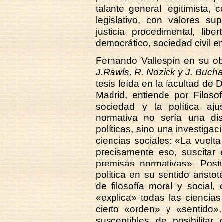
talante general legitimista,
legislativo, con valores s
justicia procedimental, lib
democrático, sociedad civil 
Fernando Vallespín en su o
J.Rawls, R. Nozick y J. Buch
tesis leída en la facultad d
Madrid, entiende por Filosof
sociedad y la política aj
normativa no sería una dis
políticas, sino una investigac
ciencias sociales: «La vuelta
precisamente eso, suscitar 
premisas normativas». Postu
política en su sentido aristo
de filosofía moral y social
«explica» todas las ciencia
cierto «orden» y «sentido»
susceptibles de posibilita