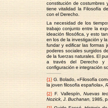
constitución de costumbres y
tiene vitalidad la Filosofía 
con el Derecho.
La necesidad de los tiempo
trabajo conjunto entre la expe
ideación filosófica, y esto 
en los de la investigación y la
fundar y edificar las formas j
poderes sociales surgidos d
de la fuerzas naturales. El p
a través del Derecho y l
configuración e integración so
{1}
G. Bolado, «Filosofía com
la joven filosofía española»,
R
{2}
F. Vallespín,
Nuevas teor
Nozick, J. Buchanan,
1985, p
{3}
Guido Fassó,
Historia de