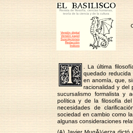
Revista de filosofía, ciencias humanas,
teoría de la ciencia y de la cultura
Versión digital
Versión papel
Suscripciones
Redacción
Índices
. La última filosof
quedado reducida a 
en anomía, que, sin
racionalidad y del
sucursalismo formalista y 
política y de la filosofía 
necesidades de clarificació
sociedad en cambio como la 
algunas consideraciones relat
(A) Javier MugÃ¼erza dictó 