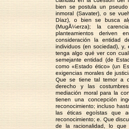
claridad en la cuestión del
bien se postula un pseudo
inmoral (Savater), o se vue
Díaz), o bien se busca alg
(MugÃ¼erza); la caren
planteamientos deriven
consideración la entidad 
individuos (en sociedad), y
tenga algo qué ver con cual
semejante entidad (de Estad
como «Estado ético» (un E
exigencias morales de justici
Que se tiene tal temor a 
derecho y las costumbres
mediación moral para la con
tienen una concepción ing
reconocimiento; incluso hast
las éticas egoístas que a
reconocimiento; e. Que discu
de la racionalidad, lo que