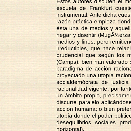
Estos autores discuten el m
escuela de Frankfurt cuesti
instrumental. Ante dicha cues
razón práctica empieza donde
ésta una de medios y aquell
negar y disentir (MugÃ¼erza
medios y fines, pero remiti
irreductibles, que hace relac
prudencial que según los me
(Camps); bien han valorado 
paradigma de acción raciona
proyectado una utopía racion
socialdemócrata de justicia 
racionalidad vigente, por tan
un ámbito propio, precisament
discurre paralelo aplicándo
acción humana; o bien prete
utopía donde el poder político 
desequilibrios sociales pro
horizontal).