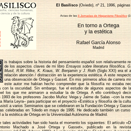
El Basilisco
(Oviedo), nº 21, 1996, páginas
osofía, ciencias humanas,
 ciencia y de la cultura
Actas de las
II Jornadas de Hispanismo Filosófico
(1
En torno a Ortega
y la estética
l
l
s
n
Rafael García Alonso
s
Madrid
is trabajos sobre la historia del pensamiento español son relativamente r
de los aspectos claves de mi libro
Ensayos sobre literatura filosófica. 
Musil, R.M. Rilke, K. Kraus, W. Benjamin y J. Roth
(Siglo XXI) era el a
relación atención / distracción en la experiencia estética. A este respect
una observación de Ortega y Gasset. En mis primeros años de carrera mis
este autor me habían hecho comprender que la filosofía no estaba ne
 con la oscuridad. Sin embargo, fue el estudio de algunos aspectos de la
l los que me animaron a estudiar la de Ortega. A ello contribuyó deci
en 1993 de los profesores Jacobo Muñoz Veiga y Jaime de Salas –con la med
a María Leyra– para participar en el proyecto «Estética y filosofía de la cult
sistí a varios Seminarios que se celebraron en la Fundación Ortega y Gass
as celebradas en Toledo en mayo de 1995. He dedicado también un curso 
l a la estética de Ortega en la Universidad Autónoma de Madrid.
e tales actividades han sido hasta el momento los siguientes: El artículo «D
ntonio Machado a José Ortega y Gasset», publicado en la revis