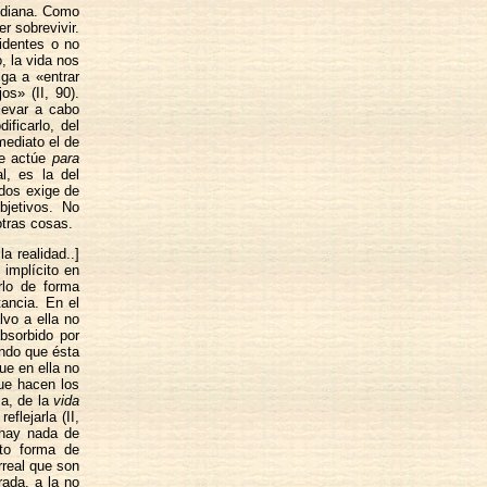
tidiana. Como
r sobrevivir.
cidentes o no
, la vida nos
iga a «entrar
os» (II, 90).
levar a cabo
ificarlo, del
ediato el de
se actúe
para
l, es la del
dos exige de
bjetivos. No
tras cosas.
a realidad..]
 implícito en
rlo de forma
tancia. En el
lvo a ella no
absorbido por
endo que ésta
ue en ella no
ue hacen los
ma, de la
vida
reflejarla (II,
 hay nada de
nto forma de
irreal que son
rada, a la no