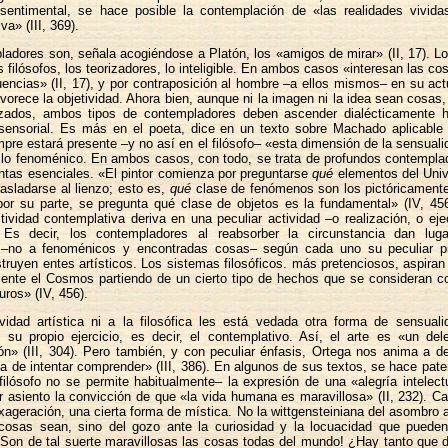
 sentimental, se hace posible la contemplación de «las realidades vividas
va» (III, 369).
adores son, señala acogiéndose a Platón, los «amigos de mirar» (II, 17). Los
s filósofos, los teorizadores, lo inteligible. En ambos casos «interesan las co
ncias» (II, 17), y por contraposición al hombre –a ellos mismos– en su act
avorece la objetividad. Ahora bien, aunque ni la imagen ni la idea sean cosas,
izados, ambos tipos de contempladores deben ascender dialécticamente h
 sensorial. Es más en el poeta, dice en un texto sobre Machado aplicable 
mpre estará presente –y no así en el filósofo– «esta dimensión de la sensualid
e lo fenoménico. En ambos casos, con todo, se trata de profundos contempla
ntas esenciales. «El pintor comienza por preguntarse
qué
elementos del Univ
asladarse al lienzo; esto es,
qué
clase de fenómenos son los pictóricamente
, por su parte, se pregunta qué clase de objetos es la fundamental» (IV, 4
tividad contemplativa deriva en una peculiar actividad –o realización, o ej
. Es decir, los contempladores al reabsorber la circunstancia dan lug
 –no a fenoménicos y encontradas cosas– según cada uno su peculiar p
struyen entes artísticos. Los sistemas filosóficos. más pretenciosos, aspiran 
ente el Cosmos partiendo de un cierto tipo de hechos que se consideran 
uros» (IV, 456).
ividad artística ni a la filosófica les está vedada otra forma de sensual
 su propio ejercicio, es decir, el contemplativo. Así, el arte es «un del
n» (III, 304). Pero también, y con peculiar énfasis, Ortega nos anima a de
cia de intentar comprender» (III, 386). En algunos de sus textos, se hace pate
filósofo no se permite habitualmente– la expresión de una «alegría intelect
r asiento la convicción de que «la vida humana es maravillosa» (II, 232). Ca
xageración, una cierta forma de mística. No la wittgensteiniana del asombro 
cosas sean, sino del gozo ante la curiosidad y la locuacidad que pueden
Son de tal suerte maravillosas las cosas todas del mundo! ¿Hay tanto que d