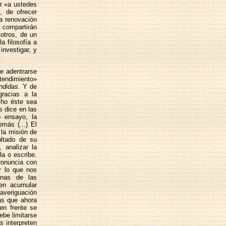
ar «a ustedes
, de ofrecer
la renovación
 compartirán
 otros, de un
a filosofía a
investigar, y
de adentrarse
ntendimiento»
ndidas.
Y de
gracias a la
cho éste sea
s dice en las
 ensayo, la
más (...) El
 la misión de
ultado de su
, analizar la
la o escribe.
ronuncia con
r lo que nos
unas de las
 en acumular
 averiguación
ras que ahora
en frente se
ebe limitarse
s interpreten