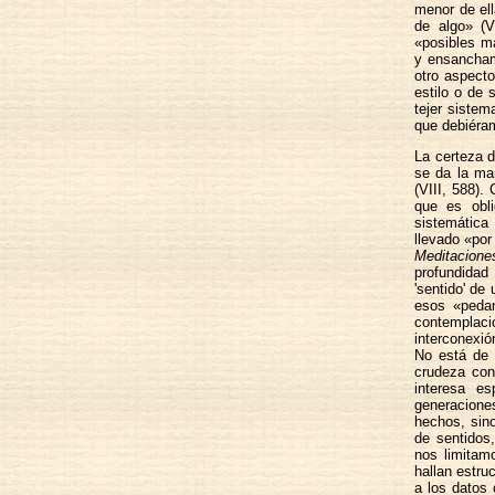
menor de ell
de algo» (V
«posibles ma
y ensancham
otro aspecto
estilo o de 
tejer sistem
que debiéram
La certeza d
se da la man
(VIII, 588)
que es obli
sistemática
llevado «por
Meditaciones
profundidad
'sentido' de
esos «pedan
contemplació
interconexió
No está de 
crudeza con
interesa e
generacione
hechos, sino
de sentidos,
nos limitam
hallan estru
a los datos 