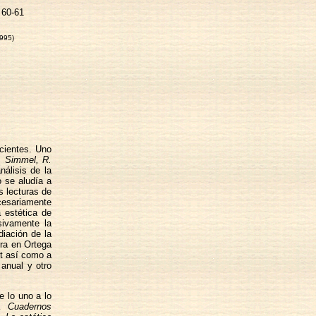
 60-61
995)
ecientes. Uno
G. Simmel, R.
nálisis de la
o se aludía a
 lecturas de
cesariamente
 estética de
sivamente la
iación de la
ura en Ortega
et así como a
anual y otro
e lo uno a lo
ta
Cuadernos