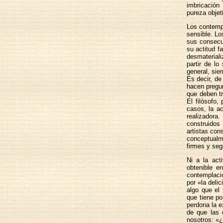
imbricación
pureza objeti
Los contempl
sensible. Lo
sus consecue
su actitud f
desmaterial
partir de lo
general, sie
Es decir, d
hacen pregu
que deben tr
El filósofo
casos, la ac
realizadora
construidos
artistas con
conceptualm
firmes y seg
Ni a la act
obtenible en
contemplació
por «la deli
algo que el 
que tiene po
perdona la e
de que las 
nosotros: «¿