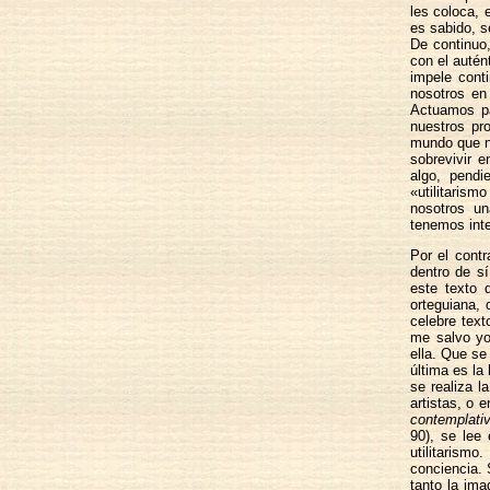
les coloca, 
es sabido, s
De continuo,
con el autén
impele conti
nosotros en 
Actuamos pa
nuestros pro
mundo que n
sobrevivir 
algo, pendi
«utilitarismo
nosotros un
tenemos inte
Por el contr
dentro de sí
este texto 
orteguiana, 
celebre tex
me salvo yo»
ella. Que se
última es la
se realiza l
artistas, o 
contemplati
90), se lee
utilitarism
conciencia. S
tanto la ima