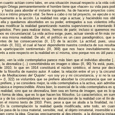
en cuanto actúan como tales, en una situación inusual respecto a la vida co
egún Ortega permanentemente el hombre tiene que «hacer» su vida para pode
 y hasta para abordar el instante siguiente, ha de hacerse proyectos coin
tico e íntimo proyecto vital. Se lleve a cabo o no tal proyecto, se ejecute o no
nuamente a la acción. La realidad nos urge a actuar, y haciéndolo nos obl
ella y quedamos absorbidos en su poder, entregados a sus violentos influj
ra modificar la realidad garantizando nuestra supervivencia e intentando l
pósitos. Pero para realizar éstos, hemos de partir, incluso si queremos mod
os es circunstancial. La
vida activa
exige, pues, actuar siendo el
fin
más inm
en esa misma realidad. De ahí, el político es un caso paradigmático, que 
entes de las consecuencias (II, 17) de la acción. La
actitud,
pues, usua
 vital» (II, 311), el cual al hacer
dependiente
nuestra conducta de sus resulta
a «participación sentimental» (III, 369) que nos hace inevitablemente su
rés a este respecto en la realidad en sí misma, sino porque nos es útil
para
o
ario, «en la
vida contemplativa
parece más bien que el individuo absorbe [..l
, la
desrealiza
(...) convirtiéndola en imagen o idea» (II, 90) Ya está, pues,
de 1910, lo que en 1914 constituirá el núcleo sintético, el
tema
por deci
de la filosofía de nuestro autor. A saber, la relación entre el yo y la circuns
to de
Meditaciones del 'Quijote'
: «yo soy yo y mi circunstancia, y si no la sa
 (I, 322) se vislumbra que se prefiere absorber la circunstancia que ser 
 prefiere, y se considera mejor, la vida contemplativa a la activa, aún admiti
 básica e imprescindible. Ahora bien, lo esencial de la vida contemplativa es q
a realidad, sino que se
desrealiza,
bien sea en forma de imagen, que es lo q
en forma de idea, que es lo que hacen los filósofos. Lo característico, en su
va
y de los contempladores es que se distancian de la realidad con el
fin
de 
 en el mismo texto de 1910. Pero, pese a que se aluda a la finalidad, no
o. En la contemplación la realidad queda modificada, ante todo, en cua
e pasa de la cosa material, sensible, real, al objeto inmaterial, insensible e 
gen como la idea. Gracias precisamente al des-interés, a la distancia instau