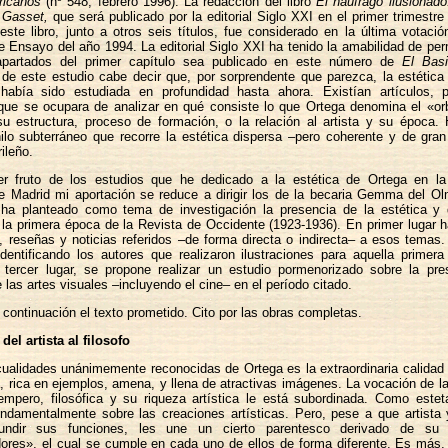
ricanos
(nº 548, febrero 1996). La redacción del libro
El náufrago ilusionado
 Gasset,
que será publicado por la editorial Siglo XXI en el primer trimestr
este libro, junto a otros seis títulos, fue considerado en la última votaci
Ensayo del año 1994. La editorial Siglo XXI ha tenido la amabilidad de per
apartados del primer capítulo sea publicado en este número de
El Basi
n de este estudio cabe decir que, por sorprendente que parezca, la estétic
abía sido estudiada en profundidad hasta ahora. Existían artículos, 
que se ocupara de analizar en qué consiste lo que Ortega denomina el «orb
su estructura, proceso de formación, o la relación al artista y su época. 
hilo subterráneo que recorre la estética dispersa –pero coherente y de gran
ileño.
er fruto de los estudios que he dedicado a la estética de Ortega en la
 Madrid mi aportación se reduce a dirigir los de la becaria Gemma del Ol
 planteado como tema de investigación la presencia de la estética y 
 la primera época de la Revista de Occidente (1923-1936). En primer lugar h
s, reseñas y noticias referidos –de forma directa o indirecta– a esos tema
identificando los autores que realizaron ilustraciones para aquella primer
 tercer lugar, se propone realizar un estudio pormenorizado sobre la pre
e las artes visuales –incluyendo el cine– en el período citado.
 continuación el texto prometido. Cito por las obras completas.
el artista al filosofo
ualidades unánimemente reconocidas de Ortega es la extraordinaria calidad
a, rica en ejemplos, amena, y llena de atractivas imágenes. La vocación de la
mpero, filosófica y su riqueza artística le está subordinada. Como esteta
undamentalmente sobre las creaciones artísticas. Pero, pese a que artista 
undir sus funciones, les une un cierto parentesco derivado de su 
ores», el cual se cumple en cada uno de ellos de forma diferente. Es más, 