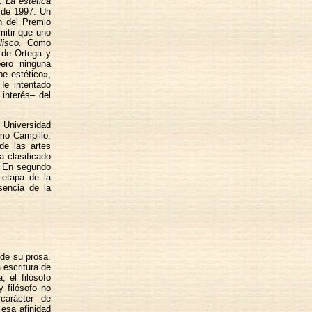
. La estética
e de 1997. Un
ón del Premio
mitir que uno
lisco.
Como
a de Ortega y
pero ninguna
e estético»,
He intentado
 interés– del
 Universidad
mo Campillo.
de las artes
a clasificado
s. En segundo
a etapa de la
sencia de la
 de su prosa.
 escritura de
, el filósofo
y filósofo no
carácter de
esa afinidad