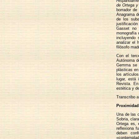
Hispanoame
de Ortega y
borrador de 
Anagrama de 
de los sub
justificació
Gasset no h
monografía 
incluyendo 
analizar el 
filósofo madr
Con el terc
Autónoma de
Gemma se ha
plásticas en
los artículo
lugar, está 
Revista. En
estética y d
Transcribo a
Proximidad d
Una de las c
Sobria, clar
Ortega es, e
reflexiona f
deben conf
«contemplad