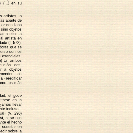
 (...) en su
 artistas, lo
sas aparte de
uar cotidiano
 sino objetos
asta ellos a
al artista en
ad» (I, 572).
dores que se
erso son los
 esenciales.
56) En ambos
ecución– des-
ar a objetos
roceder. Los
a «reedificar
como los más
idad, el
goce
eitarse en la
jarnos llevar
nte incluso –
ual» (V, 298)
si, si se nos
ante el hecho
 suscitar en
ecir sobre la