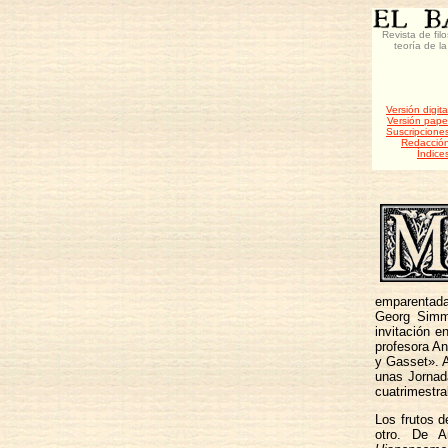
Revista de fil
teoría de la
Versión digita
Versión pape
Suscripcione
Redacció
Índice
emparentada
Georg Simme
invitación 
profesora An
y Gasset». A
unas Jornad
cuatrimestra
Los frutos d
otro. De A