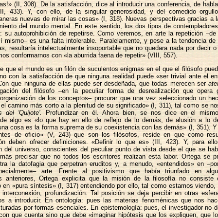
as!» (II, 308). De la satisfacción, dice al introducir una conferencia, de habl
II, 433). Y, con ello, de la singular generosidad, y del comedido orgullo
neras nuevas de mirar las cosas» (I, 318). Nuevas perspectivas gracias a 
iento del mundo mental. En este sentido, los dos tipos de contempladores
: su autoprohibición de repetirse. Como veremos, en arte la repetición –de
sí mismo– es una falta intolerable. Paralelamente, y pese a la tendencia de l
as, resultaría intelectualmente insoportable que no quedara nada por decir o 
os conformarnos con «la aburrida faena de repetir» (VIII, 557).
e que el mundo es un filón de suculentos enigmas en el que el filósofo pue
o con la satisfacción de que ninguna realidad puede «ser trivial ante el e
. Con que ninguna de ellas puede ser desdeñada, que todas merecen ser
ate
gación del filósofo –en la peculiar forma de desrealización que opera 
 organización de los conceptos– procurar que una vez seleccionado un he
 el camino más corto a la plenitud de su significado» (I, 311), tal como se no
 del 'Quijote'.
Profundizar en él. Ahora bien, se nos dice en el mismo
 de algo es «lo que hay en ello de reflejo de lo demás, de alusión a lo de
 una cosa es la forma suprema de su coexistencia con las demás» (I, 351). Y
tes de oficio» (V, 243) que son los filósofos, reside en que como res
n deben ofrecer definiciones. «Definir lo que es» (III, 423). Y, para ello
n del universo, conscientes del peculiar punto de vista desde el que se hab
más precisar que no todos los escritores realizan esta labor. Ortega se p
tra la datofagia que perpetran eruditos y, a menudo, «entendidos» en –po
specialmente– arte. Frente al positivismo que había triunfado en alg
s anteriores, Ortega explicita que la misión de la filosofía no consiste
 en «pura síntesis» (I, 317) entendiendo por ello, tal como estamos viendo,
 interconexión, profundización. Tal posición se deja percibir en otras esfe
os a introducir. En ontología: pues las materias fenoménicas que nos hac
cturadas por formas esenciales. En epistemología: pues, el investigador no d
con que cuenta sino que debe «imaginar hipótesis que los expliquen, que lo