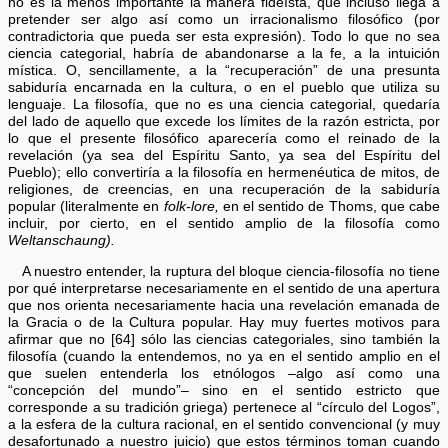
no es la menos importante la manera fideísta, que incluso llega a
pretender ser algo así como un irracionalismo filosófico (por
contradictoria que pueda ser esta expresión). Todo lo que no sea
ciencia categorial, habría de abandonarse a la fe, a la intuición
mística. O, sencillamente, a la “recuperación” de una presunta
sabiduría encarnada en la cultura, o en el pueblo que utiliza su
lenguaje. La filosofía, que no es una ciencia categorial, quedaría
del lado de aquello que excede los límites de la razón estricta, por
lo que el presente filosófico aparecería como el reinado de la
revelación (ya sea del Espíritu Santo, ya sea del Espíritu del
Pueblo); ello convertiría a la filosofía en hermenéutica de mitos, de
religiones, de creencias, en una recuperación de la sabiduría
popular (literalmente en
folk-lore,
en el sentido de Thoms, que cabe
incluir, por cierto, en el sentido amplio de la filosofía como
Weltanschaung).
A nuestro entender, la ruptura del bloque ciencia-filosofía no tiene
por qué interpretarse necesariamente en el sentido de una apertura
que nos orienta necesariamente hacia una revelación emanada de
la Gracia o de la Cultura popular. Hay muy fuertes motivos para
afirmar que no [64] sólo las ciencias categoriales, sino también la
filosofía (cuando la entendemos, no ya en el sentido amplio en el
que suelen entenderla los etnólogos –algo así como una
“concepción del mundo”– sino en el sentido estricto que
corresponde a su tradición griega) pertenece al “círculo del Logos”,
a la esfera de la cultura racional, en el sentido convencional (y muy
desafortunado a nuestro juicio) que estos términos toman cuando