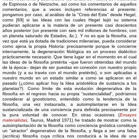
de Espinosa o de Nietzsche, así como los comentarios de aquellos
comentarios, que a veces incluyen referencias al presente;
pongamos por caso, al análisis de la “Crisis del Este” desde Hegel,
como [69] si las Ideas con las cuales Hegel tejió su sistema
pudieran aplicarse a la materia de un presente casi doscientos
años posterior (un presente con seis mil millones de hombres, con
un planeta saturado de Estados, &c.). Y no es que la filosofía, una
vez que está ya dotada de tradiciones milenarias, pueda considerar
como ajena la propia Historia: precisamente porque le concierne
internamente, la degeneración filológica es un proceso dialéctico
prácticamente necesario. Que tiene lugar en el momento en el cual
las ideas de la filosofía pretérita –que fueron obtenidas del mundo
de la época– dejan de ser puestas en conexión con nuestro propio
mundo (y a su través con el mundo pretérito), o son aplicadas a
nuestro mundo en un estado similar a como se aplicaron en el
pasado (¿cómo aplicar hoy la Idea aristotélica de sustancia a los
planetas?). Como límite de esta evolución degenerativa de la
filosofía en el regreso hacia su propia “sustancialidad”, podríamos
considerar al gnosticismo, entendido como la tendencia de la
filosofía, una vez instaurada, a autoimplantarse en la Idea
sustancializada de una conciencia pura definida precisamente por
la pura voluntad de conocer. En otras ocasiones (
Ensayos
materialistas
, Taurus, Madrid 1971) he tratado de mostrar como la
autoimplantación de la filosofía como conciencia gnóstica constituye
un “atractor” degenerativo de la filosofía, y llega a ser una falsa
(acrítica) filosofía cuya crítica nos conducirá a la idea de una