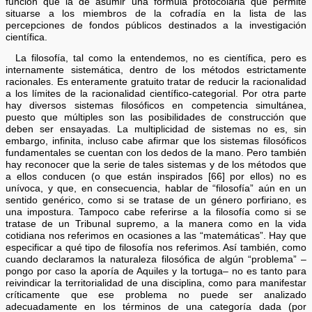
función que la de asumir una fórmula protocolaria que permite
situarse a los miembros de la cofradía en la lista de las
percepciones de fondos públicos destinados a la investigación
científica.
La filosofía, tal como la entendemos, no es científica, pero es
internamente sistemática, dentro de los métodos estrictamente
racionales. Es enteramente gratuito tratar de reducir la racionalidad
a los límites de la racionalidad científico-categorial. Por otra parte
hay diversos sistemas filosóficos en competencia simultánea,
puesto que múltiples son las posibilidades de construcción que
deben ser ensayadas. La multiplicidad de sistemas no es, sin
embargo, infinita, incluso cabe afirmar que los sistemas filosóficos
fundamentales se cuentan con los dedos de la mano. Pero también
hay reconocer que la serie de tales sistemas y de los métodos que
a ellos conducen (o que están inspirados [66] por ellos) no es
unívoca, y que, en consecuencia, hablar de “filosofía” aún en un
sentido genérico, como si se tratase de un género porfiriano, es
una impostura. Tampoco cabe referirse a la filosofía como si se
tratase de un Tribunal supremo, a la manera como en la vida
cotidiana nos referimos en ocasiones a las “matemáticas”. Hay que
especificar a qué tipo de filosofía nos referimos. Así también, como
cuando declaramos la naturaleza filosófica de algún “problema” –
pongo por caso la aporía de Aquiles y la tortuga– no es tanto para
reivindicar la territorialidad de una disciplina, como para manifestar
críticamente que ese problema no puede ser analizado
adecuadamente en los términos de una categoría dada (por