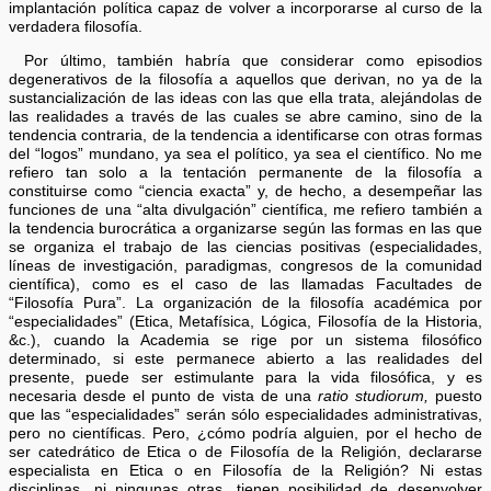
implantación política capaz de volver a incorporarse al curso de la
verdadera filosofía.
Por último, también habría que considerar como episodios
degenerativos de la filosofía a aquellos que derivan, no ya de la
sustancialización de las ideas con las que ella trata, alejándolas de
las realidades a través de las cuales se abre camino, sino de la
tendencia contraria, de la tendencia a identificarse con otras formas
del “logos” mundano, ya sea el político, ya sea el científico. No me
refiero tan solo a la tentación permanente de la filosofía a
constituirse como “ciencia exacta” y, de hecho, a desempeñar las
funciones de una “alta divulgación” científica, me refiero también a
la tendencia burocrática a organizarse según las formas en las que
se organiza el trabajo de las ciencias positivas (especialidades,
líneas de investigación, paradigmas, congresos de la comunidad
científica), como es el caso de las llamadas Facultades de
“Filosofía Pura”. La organización de la filosofía académica por
“especialidades” (Etica, Metafísica, Lógica, Filosofía de la Historia,
&c.), cuando la Academia se rige por un sistema filosófico
determinado, si este permanece abierto a las realidades del
presente, puede ser estimulante para la vida filosófica, y es
necesaria desde el punto de vista de una
ratio studiorum,
puesto
que las “especialidades” serán sólo especialidades administrativas,
pero no científicas. Pero, ¿cómo podría alguien, por el hecho de
ser catedrático de Etica o de Filosofía de la Religión, declararse
especialista en Etica o en Filosofía de la Religión? Ni estas
disciplinas, ni ningunas otras, tienen posibilidad de desenvolver