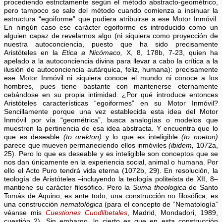
procediendo estrictamente según el método abstracto-geométrico,
pero tampoco se sale del método cuando comienza a insinuar la
estructura “egoiforme” que pudiera atribuirse a ese Motor Inmóvil.
En ningún caso ese carácter egoiforme es introducido como un
alguien capaz de revelarnos algo (ni siquiera como proyección de
nuestra autoconciencia, puesto que ha sido precisamente
Aristóteles en la
Etica a Nicómaco,
X, 8, 178b, 7-23, quien ha
apelado a la autoconciencia divina para llevar a cabo la crítica a la
ilusión de autoconciencia autárquica, feliz, humana): precisamente
ese Motor Inmóvil ni siquiera conoce el mundo ni conoce a los
hombres, pues tiene bastante con mantenerse eternamente
cebándose en su propia intimidad. ¿Por qué introduce entonces
Aristóteles características “egoiformes” en su Motor Inmóvil?
Sencillamente porque una vez establecida esta idea del Motor
Inmóvil por vía “geométrica”, busca analogías o modelos que
muestren la pertinencia de esa idea abstracta. Y encuentra que lo
que es deseable
(to orekton)
y lo que es inteligible
(to noeton)
parece que mueven permaneciendo ellos inmóviles
(ibidem,
1072a,
25). Pero lo que es deseable y es inteligible son conceptos que se
nos dan únicamente en la experiencia social, animal o humana. Por
ello el Acto Puro tendrá vida eterna (1072b, 29). En resolución, la
teología de Aristóteles –incluyendo la teología politeísta de XII, 8–
mantiene su carácter filosófico. Pero la
Suma theologica
de Santo
Tomás de Aquino, es ante todo, una construcción no filosófica, es
una construcción
nematológica
(para el concepto de “Nematología”
véanse mis
Cuestiones Cuodlibetales
, Madrid, Mondadori, 1989,
cuestión 2). Sin embargo, lo cierto es que en esta construcción