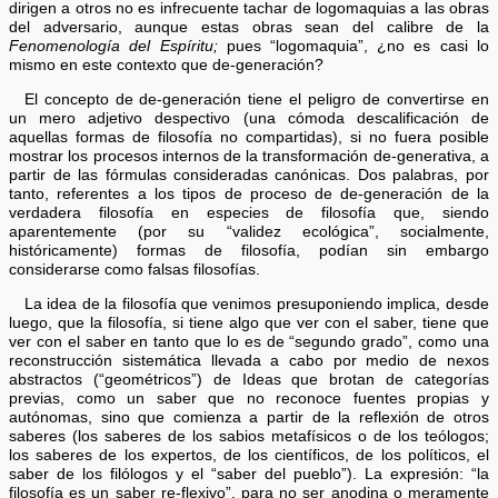
dirigen a otros no es infrecuente tachar de logomaquias a las obras
del adversario, aunque estas obras sean del calibre de la
Fenomenología del Espíritu;
pues “logomaquia”, ¿no es casi lo
mismo en este contexto que de-generación?
El concepto de de-generación tiene el peligro de convertirse en
un mero adjetivo despectivo (una cómoda descalificación de
aquellas formas de filosofía no compartidas), si no fuera posible
mostrar los procesos internos de la transformación de-generativa, a
partir de las fórmulas consideradas canónicas. Dos palabras, por
tanto, referentes a los tipos de proceso de de-generación de la
verdadera filosofía en especies de filosofía que, siendo
aparentemente (por su “validez ecológica”, socialmente,
históricamente) formas de filosofía, podían sin embargo
considerarse como falsas filosofías.
La idea de la filosofía que venimos presuponiendo implica, desde
luego, que la filosofía, si tiene algo que ver con el saber, tiene que
ver con el saber en tanto que lo es de “segundo grado”, como una
reconstrucción sistemática llevada a cabo por medio de nexos
abstractos (“geométricos”) de Ideas que brotan de categorías
previas, como un saber que no reconoce fuentes propias y
autónomas, sino que comienza a partir de la reflexión de otros
saberes (los saberes de los sabios metafísicos o de los teólogos;
los saberes de los expertos, de los científicos, de los políticos, el
saber de los filólogos y el “saber del pueblo”). La expresión: “la
filosofía es un saber re-flexivo”, para no ser anodina o meramente