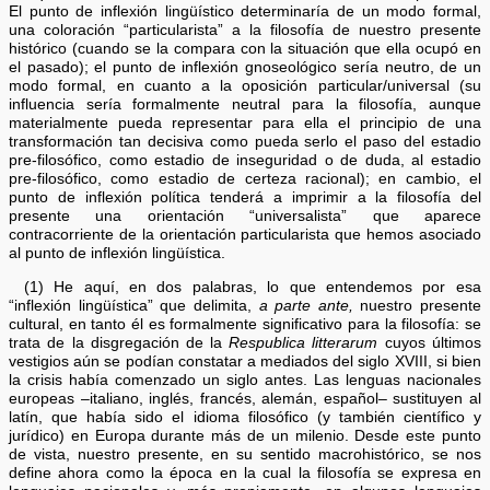
El punto de inflexión lingüístico determinaría de un modo formal,
una coloración “particularista” a la filosofía de nuestro presente
histórico (cuando se la compara con la situación que ella ocupó en
el pasado); el punto de inflexión gnoseológico sería neutro, de un
modo formal, en cuanto a la oposición particular/universal (su
influencia sería formalmente neutral para la filosofía, aunque
materialmente pueda representar para ella el principio de una
transformación tan decisiva como pueda serlo el paso del estadio
pre-filosófico, como estadio de inseguridad o de duda, al estadio
pre-filosófico, como estadio de certeza racional); en cambio, el
punto de inflexión política tenderá a imprimir a la filosofía del
presente una orientación “universalista” que aparece
contracorriente de la orientación particularista que hemos asociado
al punto de inflexión lingüística.
(1) He aquí, en dos palabras, lo que entendemos por esa
“inflexión lingüística” que delimita,
a parte ante,
nuestro presente
cultural, en tanto él es formalmente significativo para la filosofía: se
trata de la disgregación de la
Respublica litterarum
cuyos últimos
vestigios aún se podían constatar a mediados del siglo XVIII, si bien
la crisis había comenzado un siglo antes. Las lenguas nacionales
europeas –italiano, inglés, francés, alemán, español– sustituyen al
latín, que había sido el idioma filosófico (y también científico y
jurídico) en Europa durante más de un milenio. Desde este punto
de vista, nuestro presente, en su sentido macrohistórico, se nos
define ahora como la época en la cual la filosofía se expresa en