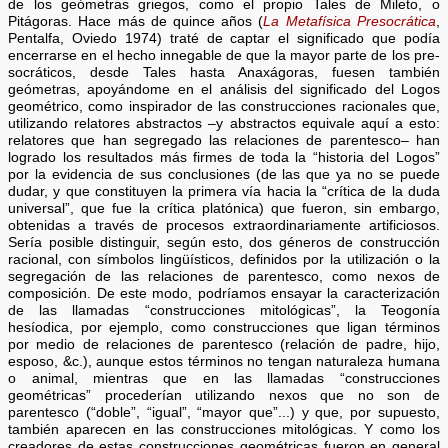
de los geómetras griegos, como el propio Tales de Mileto, o
Pitágoras. Hace más de quince años (
La Metafísica Presocrática
,
Pentalfa, Oviedo 1974) traté de captar el significado que podía
encerrarse en el hecho innegable de que la mayor parte de los pre-
socráticos, desde Tales hasta Anaxágoras, fuesen también
geómetras, apoyándome en el análisis del significado del Logos
geométrico, como inspirador de las construcciones racionales que,
utilizando relatores abstractos –y abstractos equivale aquí a esto:
relatores que han segregado las relaciones de parentesco– han
logrado los resultados más firmes de toda la “historia del Logos”
por la evidencia de sus conclusiones (de las que ya no se puede
dudar, y que constituyen la primera vía hacia la “crítica de la duda
universal”, que fue la crítica platónica) que fueron, sin embargo,
obtenidas a través de procesos extraordinariamente artificiosos.
Sería posible distinguir, según esto, dos géneros de construcción
racional, con símbolos lingüísticos, definidos por la utilización o la
segregación de las relaciones de parentesco, como nexos de
composición. De este modo, podríamos ensayar la caracterización
de las llamadas “construcciones mitológicas”, la Teogonía
hesíodica, por ejemplo, como construcciones que ligan términos
por medio de relaciones de parentesco (relación de padre, hijo,
esposo, &c.), aunque estos términos no tengan naturaleza humana
o animal, mientras que en las llamadas “construcciones
geométricas” procederían utilizando nexos que no son de
parentesco (“doble”, “igual”, “mayor que”...) y que, por supuesto,
también aparecen en las construcciones mitológicas. Y como los
creadores de estas construcciones geométricas fueron en general