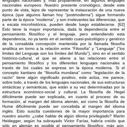
lenguajes nacionales y, más propiamente, en algunos lenguajes
nacionales europeos. Nuestro presente cronológico, desde este
punto de vista, lejos de representar la instauración de una nueva
época (que algunos llaman hoy “postmoderna”) sigue formando
parte de la época “moderna”, y son irrelevantes las diferencias, que
a escala microhistórica, pueden desde luego establecerse. [62]
Esto tiene la mayor importancia, dada la dependencia entre el
pensamiento filosófico y el lenguaje, pero entendiendo esta
dependencia, no ya tanto en el sentido cuasi-psicológico y genérico
de la consabida concepción mantenida por la llamada filosofía
analítica en torno a la relación entre “Filosofía” y “Lenguaje” (“los
límites del Lenguaje son los límites del Mundo”), sino en el sentido
histórico-cultural, el que se atiene a las relaciones entre el
pensamiento filosófico y los diferentes lenguajes nacionales a
través de los cuales se expresa en la época moderna. Si el
concepto kantiano de “filosofía mundana” como “legislación de la
razón” tiene algún significado positivo, este actúa, me parece,
sobre todo, a través de los lenguajes nacionales, de sus estructuras
sintácticas y semánticas, que están a su vez determinadas por la
estructura económico-social y cultural. La filosofía de Hegel
difícilmente puede ser explicada, en cuanto al proceso de su
formación, al margen del idioma alemán, así como la filosofía de
Hume difícilmente puede ser concebida al margen del idioma
inglés. Esto suscita cuestiones de la mayor importancia para
nuestro asunto: ¿cabe hablar de algún idioma privilegiado? Martin
Heidegger, según ha subrayado Víctor Farías, habría creído que
sólo en alemán es posible el pensamiento filosófico; más aún,