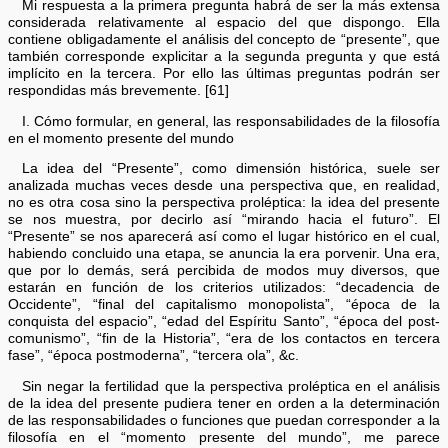
Mi respuesta a la primera pregunta habrá de ser la más extensa
considerada relativamente al espacio del que dispongo. Ella
contiene obligadamente el análisis del concepto de “presente”, que
también corresponde explicitar a la segunda pregunta y que está
implícito en la tercera. Por ello las últimas preguntas podrán ser
respondidas más brevemente. [61]
I. Cómo formular, en general, las responsabilidades de la filosofía
en el momento presente del mundo
La idea del “Presente”, como dimensión histórica, suele ser
analizada muchas veces desde una perspectiva que, en realidad,
no es otra cosa sino la perspectiva proléptica: la idea del presente
se nos muestra, por decirlo así “mirando hacia el futuro”. El
“Presente” se nos aparecerá así como el lugar histórico en el cual,
habiendo concluido una etapa, se anuncia la era porvenir. Una era,
que por lo demás, será percibida de modos muy diversos, que
estarán en función de los criterios utilizados: “decadencia de
Occidente”, “final del capitalismo monopolista”, “época de la
conquista del espacio”, “edad del Espíritu Santo”, “época del post-
comunismo”, “fin de la Historia”, “era de los contactos en tercera
fase”, “época postmoderna”, “tercera ola”, &c.
Sin negar la fertilidad que la perspectiva proléptica en el análisis
de la idea del presente pudiera tener en orden a la determinación
de las responsabilidades o funciones que puedan corresponder a la
filosofía en el “momento presente del mundo”, me parece