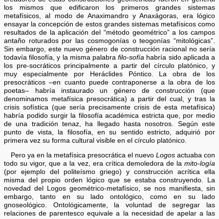
los mismos que edificaron los primeros grandes sistemas
metafísicos, al modo de Anaximandro y Anaxágoras, era lógico
ensayar la concepción de estos grandes sistemas metafísicos como
resultados de la aplicación del “método geométrico” a los campos
antaño roturados por las cosmogonías o teogonías “mitológicas”.
Sin embargo, este nuevo género de construcción racional no sería
todavía filosofía, y la misma palabra
filo-sofía
habría sido aplicada a
los pre-socráticos principalmente a partir del círculo platónico, y
muy especialmente por Heráclides Póntico. La obra de los
presocráticos –en cuanto puede contraponerse a la obra de los
poetas– habría instaurado un género de construcción (que
denominamos metafísica presocrática) a partir del cual, y tras la
crisis sofística (que sería precisamente crisis de esta metafísica)
habría podido surgir la filosofía académica estricta que, por medio
de una tradición tenaz, ha llegado hasta nosotros. Según este
punto de vista, la filosofía, en su sentido estricto, adquirió por
primera vez su forma cultural visible en el círculo platónico.
Pero ya en la metafísica presocrática el nuevo
Logos
actuaba con
todo su vigor, que a la vez, era crítica demoledora de la
mito-logía
(por ejemplo del politeísmo griego) y construcción acrítica ella
misma del propio orden lógico que se estaba construyendo. La
novedad del Logos geométrico-metafísico, se nos manifiesta, sin
embargo, tanto en su lado ontológico, como en su lado
gnoseológico. Ontológicamente, la voluntad de segregar las
relaciones de parentesco equivale a la necesidad de apelar a las