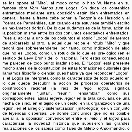
se los opone al “Mito”, al modo como lo hizo W. Nestlé en su
famosa obra
Vom Mithos zum Logos.
Sin duda los contenidos
enfrentados mediante esta oposición están bien enfrentados en
general; frente a frente cabe poner la Teogonía de Hesíodo y el
Poema de Parménides, aún cuando este estuviese también escrito
en hexámetros dorios). De lo que dudamos es de la formulación de
la posición misma entre los dos conjuntos denotativos enfrentados.
Pues al aplicar a uno de los conjuntos el rótulo “Logos” dejaremos
de aplicárselo al otro, a aquel que recibe el rótulo “Mito” y que
tendrá que sobreentenderse, por tanto, como indicación de algo
que no es Logos, como un rótulo de lo que es pre-lógico (en el
sentido de Lévy Bruhl) de lo irracional. Pero estas consecuencias
me parecen de todo punto inadmisibles. El “Logos” está presente
mucho antes de la constitución de estas formaciones culturales que
llamamos filosofía o ciencia; pues habrá ya que reconocer “Logos”,
si el Logos se interpreta como la característica de todo aquello en
lo que quepa descubrir la acción de procesos operatorios de
construcción racional (la raíz de
légo, logos,
significa
originariamente “juntar”, “reunir”, “ensamblar”, como sus
correspondientes latinas
legere, legio)
en la talla calculada de una
hacha de sílex, en el tejido de un cesto, en la organización de una
legión, en el arreglo y sistematización (mito-lógica) de un conjunto
de leyendas dispersas. De donde concluimos que no es posible
apelar a la oposición convencional entre el
mito
y el
logos
para
caracterizar la novedad histórica que supusieron las grandes
realizaciones de los sabios como Tales de Mileto o Anaximandro, o