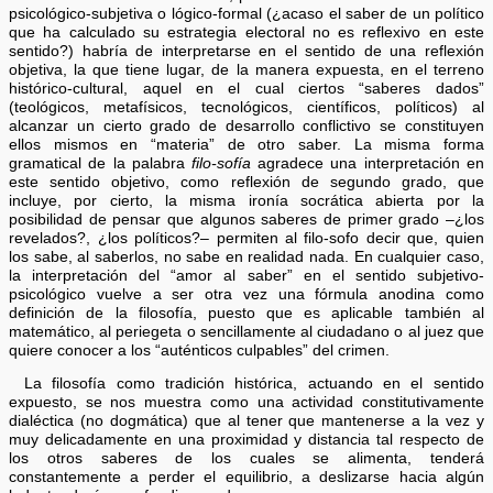
psicológico-subjetiva o lógico-formal (¿acaso el saber de un político
que ha calculado su estrategia electoral no es reflexivo en este
sentido?) habría de interpretarse en el sentido de una reflexión
objetiva, la que tiene lugar, de la manera expuesta, en el terreno
histórico-cultural, aquel en el cual ciertos “saberes dados”
(teológicos, metafísicos, tecnológicos, científicos, políticos) al
alcanzar un cierto grado de desarrollo conflictivo se constituyen
ellos mismos en “materia” de otro saber. La misma forma
gramatical de la palabra
filo-sofía
agradece una interpretación en
este sentido objetivo, como reflexión de segundo grado, que
incluye, por cierto, la misma ironía socrática abierta por la
posibilidad de pensar que algunos saberes de primer grado –¿los
revelados?, ¿los políticos?– permiten al filo-sofo decir que, quien
los sabe, al saberlos, no sabe en realidad nada. En cualquier caso,
la interpretación del “amor al saber” en el sentido subjetivo-
psicológico vuelve a ser otra vez una fórmula anodina como
definición de la filosofía, puesto que es aplicable también al
matemático, al periegeta o sencillamente al ciudadano o al juez que
quiere conocer a los “auténticos culpables” del crimen.
La filosofía como tradición histórica, actuando en el sentido
expuesto, se nos muestra como una actividad constitutivamente
dialéctica (no dogmática) que al tener que mantenerse a la vez y
muy delicadamente en una proximidad y distancia tal respecto de
los otros saberes de los cuales se alimenta, tenderá
constantemente a perder el equilibrio, a deslizarse hacia algún