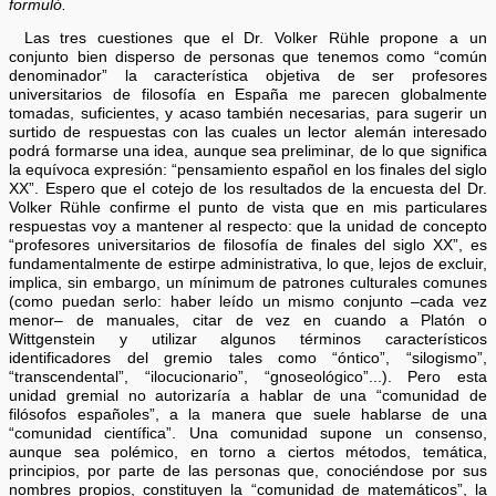
formuló.
Las tres cuestiones que el Dr. Volker Rühle propone a un
conjunto bien disperso de personas que tenemos como “común
denominador” la característica objetiva de ser profesores
universitarios de filosofía en España me parecen globalmente
tomadas, suficientes, y acaso también necesarias, para sugerir un
surtido de respuestas con las cuales un lector alemán interesado
podrá formarse una idea, aunque sea preliminar, de lo que significa
la equívoca expresión: “pensamiento español en los finales del siglo
XX”. Espero que el cotejo de los resultados de la encuesta del Dr.
Volker Rühle confirme el punto de vista que en mis particulares
respuestas voy a mantener al respecto: que la unidad de concepto
“profesores universitarios de filosofía de finales del siglo XX”, es
fundamentalmente de estirpe administrativa, lo que, lejos de excluir,
implica, sin embargo, un mínimum de patrones culturales comunes
(como puedan serlo: haber leído un mismo conjunto –cada vez
menor– de manuales, citar de vez en cuando a Platón o
Wittgenstein y utilizar algunos términos característicos
identificadores del gremio tales como “óntico”, “silogismo”,
“transcendental”, “ilocucionario”, “gnoseológico”...). Pero esta
unidad gremial no autorizaría a hablar de una “comunidad de
filósofos españoles”, a la manera que suele hablarse de una
“comunidad científica”. Una comunidad supone un consenso,
aunque sea polémico, en torno a ciertos métodos, temática,
principios, por parte de las personas que, conociéndose por sus
nombres propios, constituyen la “comunidad de matemáticos”, la