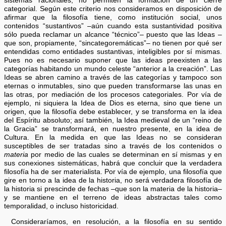
sistemas racionales, no permiten la formación de un cierre
categorial. Según este criterio nos consideramos en disposición de
afirmar que la filosofía tiene, como institución social, unos
contenidos “sustantivos” –aún cuando esta sustantividad positiva
sólo pueda reclamar un alcance “técnico”– puesto que las Ideas –
que son, propiamente, “sincategoremáticas”– no tienen por qué ser
entendidas como entidades sustantivas, inteligibles por sí mismas.
Pues no es necesario suponer que las ideas preexisten a las
categorías habitando un mundo celeste “anterior a la creación”. Las
Ideas se abren camino a través de las categorías y tampoco son
eternas o inmutables, sino que pueden transformarse las unas en
las otras, por mediación de los procesos categoriales. Por vía de
ejemplo, ni siquiera la Idea de Dios es eterna, sino que tiene un
origen, que la filosofía debe establecer, y se transforma en la idea
del Espíritu absoluto; así también, la Idea medieval de un “reino de
la Gracia” se transformará, en nuestro presente, en la idea de
Cultura. En la medida en que las Ideas no se consideran
susceptibles de ser tratadas sino a través de los contenidos o
materia
por medio de las cuales se determinan en sí mismas y en
sus conexiones sistemáticas, habrá que concluir que la verdadera
filosofía ha de ser materialista. Por vía de ejemplo, una filosofía que
gire en torno a la idea de la historia, no será verdadera filosofía de
la historia si prescinde de fechas –que son la materia de la historia–
y se mantiene en el terreno de ideas abstractas tales como
temporalidad, o incluso historicidad.
Consideraríamos, en resolución, a la filosofía en su sentido