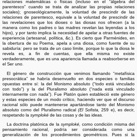
relaciones matemáticas o físicas (incluso en el “álgebra del
parentesco” cuando se trata de analizar las propias relaciones
sociales); gnoseológicamente, la voluntad de prescindir de las
relaciones de parentesco, equivale a la voluntad de prescindir de
las revelaciones que los dioses o las diosas nos ofrecen (a la
manera como los padres o las madres revelan las leyendas a los
hijos), y por tanto implica la necesidad de apelar a otras fuentes de
experiencia (artesanal, política, &c.). Es cierto que Parménides, en
la obertura de su Poema, apela a una diosa, como fuente de su
sabiduría: pero se trata de un caso límite, porque lo que la diosa le
revela es, a fin de cuentas, que ella misma no existe
verdaderamente, que es una apariencia llamada a reabsorberse en
el Ser uno.
El género de construcción que venimos llamando “metafísica
presocrática” se habría desenvuelto en dos especies o familias
opuestas entre sí: la del Monismo absoluto (“todo está vinculado
con todo”) y la del Pluralismo absoluto (“nada está vinculado
internamente con nada”). Fue Platón quien estableció este género
y estas especies de un modo crítico, haciendo ver que el discurso
racional sólo puede mantenerse apartándose tanto del Monismo
absoluto como del Pluralismo radical
(El Sofista,
259 e), es decir,
respetando la
symploké
de las cosas y de las ideas.
La doctrina platónica de la
symploké,
como condición misma del
pensamiento racional, podría ser considerada como una
generalización de los procedimientos geométricos. Pues si la