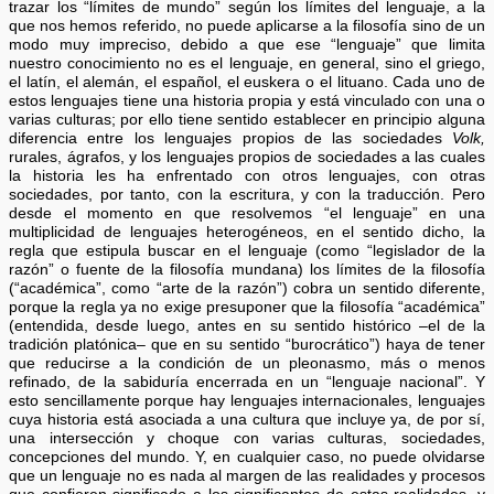
trazar los “límites de mundo” según los límites del lenguaje, a la
que nos hemos referido, no puede aplicarse a la filosofía sino de un
modo muy impreciso, debido a que ese “lenguaje” que limita
nuestro conocimiento no es el lenguaje, en general, sino el griego,
el latín, el alemán, el español, el euskera o el lituano. Cada uno de
estos lenguajes tiene una historia propia y está vinculado con una o
varias culturas; por ello tiene sentido establecer en principio alguna
diferencia entre los lenguajes propios de las sociedades
Volk,
rurales, ágrafos, y los lenguajes propios de sociedades a las cuales
la historia les ha enfrentado con otros lenguajes, con otras
sociedades, por tanto, con la escritura, y con la traducción. Pero
desde el momento en que resolvemos “el lenguaje” en una
multiplicidad de lenguajes heterogéneos, en el sentido dicho, la
regla que estipula buscar en el lenguaje (como “legislador de la
razón” o fuente de la filosofía mundana) los límites de la filosofía
(“académica”, como “arte de la razón”) cobra un sentido diferente,
porque la regla ya no exige presuponer que la filosofía “académica”
(entendida, desde luego, antes en su sentido histórico –el de la
tradición platónica– que en su sentido “burocrático”) haya de tener
que reducirse a la condición de un pleonasmo, más o menos
refinado, de la sabiduría encerrada en un “lenguaje nacional”. Y
esto sencillamente porque hay lenguajes internacionales, lenguajes
cuya historia está asociada a una cultura que incluye ya, de por sí,
una intersección y choque con varias culturas, sociedades,
concepciones del mundo. Y, en cualquier caso, no puede olvidarse
que un lenguaje no es nada al margen de las realidades y procesos