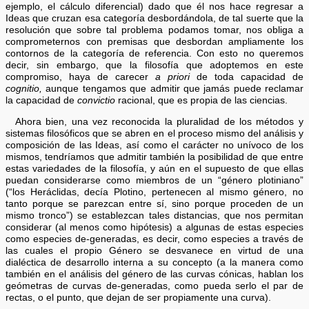
ejemplo, el cálculo diferencial) dado que él nos hace regresar a
Ideas que cruzan esa categoría desbordándola, de tal suerte que la
resolución que sobre tal problema podamos tomar, nos obliga a
comprometernos con premisas que desbordan ampliamente los
contornos de la categoría de referencia. Con esto no queremos
decir, sin embargo, que la filosofía que adoptemos en este
compromiso, haya de carecer
a priori
de toda capacidad de
cognitio,
aunque tengamos que admitir que jamás puede reclamar
la capacidad de
convictio
racional, que es propia de las ciencias.
Ahora bien, una vez reconocida la pluralidad de los métodos y
sistemas filosóficos que se abren en el proceso mismo del análisis y
composición de las Ideas, así como el carácter no unívoco de los
mismos, tendríamos que admitir también la posibilidad de que entre
estas variedades de la filosofía, y aún en el supuesto de que ellas
puedan considerarse como miembros de un “género plotiniano”
(“los Heráclidas, decía Plotino, pertenecen al mismo género, no
tanto porque se parezcan entre sí, sino porque proceden de un
mismo tronco”) se establezcan tales distancias, que nos permitan
considerar (al menos como hipótesis) a algunas de estas especies
como especies de-generadas, es decir, como especies a través de
las cuales el propio Género se desvanece en virtud de una
dialéctica de desarrollo interna a su concepto (a la manera como
también en el análisis del género de las curvas cónicas, hablan los
geómetras de curvas de-generadas, como pueda serlo el par de
rectas, o el punto, que dejan de ser propiamente una curva).