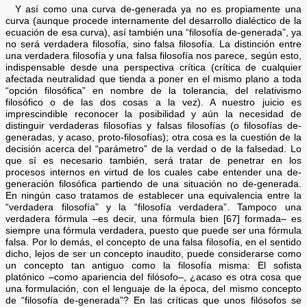
Y así como una curva de-generada ya no es propiamente una
curva (aunque procede internamente del desarrollo dialéctico de la
ecuación de esa curva), así también una “filosofía de-generada”, ya
no será verdadera filosofía, sino falsa filosofía. La distinción entre
una verdadera filosofía y una falsa filosofía nos parece, según esto,
indispensable desde una perspectiva crítica (crítica de cualquier
afectada neutralidad que tienda a poner en el mismo plano a toda
“opción filosófica” en nombre de la tolerancia, del relativismo
filosófico o de las dos cosas a la vez). A nuestro juicio es
imprescindible reconocer la posibilidad y aún la necesidad de
distinguir verdaderas filosofías y falsas filosofías (o filosofías de-
generadas, y acaso, proto-filosofías); otra cosa es la cuestión de la
decisión acerca del “parámetro” de la verdad o de la falsedad. Lo
que sí es necesario también, será tratar de penetrar en los
procesos internos en virtud de los cuales cabe entender una de-
generación filosófica partiendo de una situación no de-generada.
En ningún caso tratamos de establecer una equivalencia entre la
“verdadera filosofía” y la “filosofía verdadera”. Tampoco una
verdadera fórmula –es decir, una fórmula bien [67] formada– es
siempre una fórmula verdadera, puesto que puede ser una fórmula
falsa. Por lo demás, el concepto de una falsa filosofía, en el sentido
dicho, lejos de ser un concepto inaudito, puede considerarse como
un concepto tan antiguo como la filosofía misma: El sofista
platónico –como apariencia del filósofo–, ¿acaso es otra cosa que
una formulación, con el lenguaje de la época, del mismo concepto
de “filosofía de-generada”? En las críticas que unos filósofos se