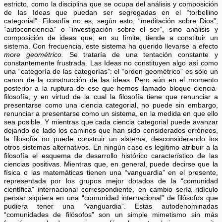
estricto, como la disciplina que se ocupa del análisis y composición
de las Ideas que puedan ser segregadas en el “torbellino
categorial”. Filosofía no es, según esto, “meditación sobre Dios”,
“autoconciencia” o “investigación sobre el ser”, sino análisis y
composición de ideas que, en su límite, tiende a constituir un
sistema. Con frecuencia, este sistema ha querido llevarse a efecto
more geométrico.
Se trataría de una tentación constante y
constantemente frustrada. Las Ideas no constituyen algo así como
una “categoría de las categorías”: el “orden geométrico” es sólo un
canon de la construcción de las ideas. Pero aún en el momento
posterior a la ruptura de ese que hemos llamado bloque ciencia-
filosofía, y en virtud de la cual la filosofía tiene que renunciar a
presentarse como una ciencia categorial, no puede sin embargo,
renunciar a presentarse como un sistema, en la medida en que ello
sea posible. Y mientras que cada ciencia categorial puede avanzar
dejando de lado los caminos que han sido considerados erróneos,
la filosofía no puede construir un sistema, desconsiderando los
otros sistemas alternativos. En ningún caso es legítimo atribuir a la
filosofía el esquema de desarrollo histórico característico de las
ciencias positivas. Mientras que, en general, puede decirse que la
física o las matemáticas tienen una “vanguardia” en el presente,
representada por los grupos mejor dotados de la “comunidad
científica” internacional correspondiente, en cambio sería ridículo
pensar siquiera en una “comunidad internacional” de filósofos que
pudiera tener una “vanguardia”. Estas autodenominadas
“comunidades de filósofos” son un simple mimetismo sin más