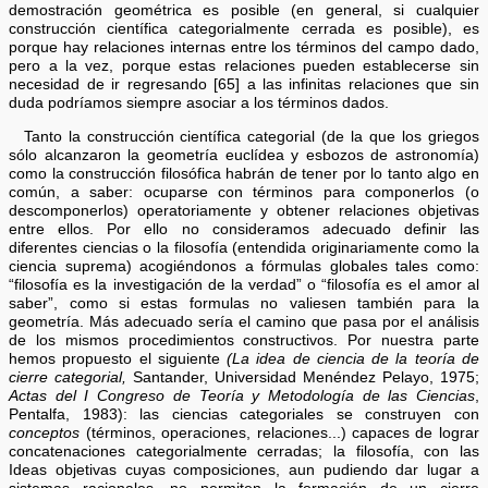
demostración geométrica es posible (en general, si cualquier
construcción científica categorialmente cerrada es posible), es
porque hay relaciones internas entre los términos del campo dado,
pero a la vez, porque estas relaciones pueden establecerse sin
necesidad de ir regresando [65] a las infinitas relaciones que sin
duda podríamos siempre asociar a los términos dados.
Tanto la construcción científica categorial (de la que los griegos
sólo alcanzaron la geometría euclídea y esbozos de astronomía)
como la construcción filosófica habrán de tener por lo tanto algo en
común, a saber: ocuparse con términos para componerlos (o
descomponerlos) operatoriamente y obtener relaciones objetivas
entre ellos. Por ello no consideramos adecuado definir las
diferentes ciencias o la filosofía (entendida originariamente como la
ciencia suprema) acogiéndonos a fórmulas globales tales como:
“filosofía es la investigación de la verdad” o “filosofía es el amor al
saber”, como si estas formulas no valiesen también para la
geometría. Más adecuado sería el camino que pasa por el análisis
de los mismos procedimientos constructivos. Por nuestra parte
hemos propuesto el siguiente
(La idea de ciencia de la teoría de
cierre categorial,
Santander, Universidad Menéndez Pelayo, 1975;
Actas del I Congreso de Teoría y Metodología de las Ciencias
,
Pentalfa, 1983): las ciencias categoriales se construyen con
conceptos
(términos, operaciones, relaciones...) capaces de lograr
concatenaciones categorialmente cerradas; la filosofía, con las
Ideas objetivas cuyas composiciones, aun pudiendo dar lugar a