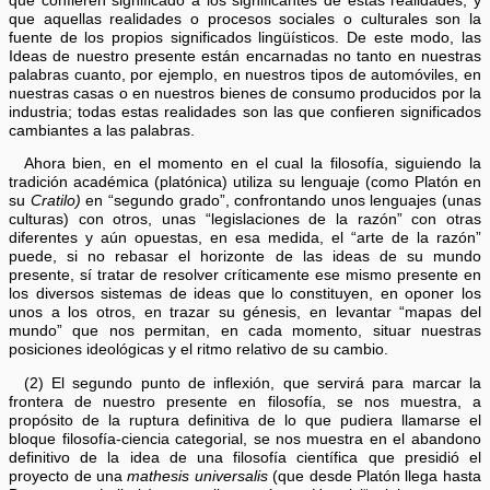
que confieren significado a los significantes de estas realidades, y
que aquellas realidades o procesos sociales o culturales son la
fuente de los propios significados lingüísticos. De este modo, las
Ideas de nuestro presente están encarnadas no tanto en nuestras
palabras cuanto, por ejemplo, en nuestros tipos de automóviles, en
nuestras casas o en nuestros bienes de consumo producidos por la
industria; todas estas realidades son las que confieren significados
cambiantes a las palabras.
Ahora bien, en el momento en el cual la filosofía, siguiendo la
tradición académica (platónica) utiliza su lenguaje (como Platón en
su
Cratilo)
en “segundo grado”, confrontando unos lenguajes (unas
culturas) con otros, unas “legislaciones de la razón” con otras
diferentes y aún opuestas, en esa medida, el “arte de la razón”
puede, si no rebasar el horizonte de las ideas de su mundo
presente, sí tratar de resolver críticamente ese mismo presente en
los diversos sistemas de ideas que lo constituyen, en oponer los
unos a los otros, en trazar su génesis, en levantar “mapas del
mundo” que nos permitan, en cada momento, situar nuestras
posiciones ideológicas y el ritmo relativo de su cambio.
(2) El segundo punto de inflexión, que servirá para marcar la
frontera de nuestro presente en filosofía, se nos muestra, a
propósito de la ruptura definitiva de lo que pudiera llamarse el
bloque filosofía-ciencia categorial, se nos muestra en el abandono
definitivo de la idea de una filosofía científica que presidió el
proyecto de una
mathesis universalis
(que desde Platón llega hasta