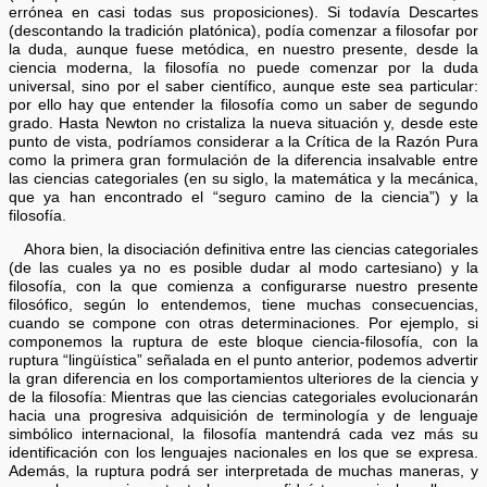
errónea en casi todas sus proposiciones). Si todavía Descartes
(descontando la tradición platónica), podía comenzar a filosofar por
la duda, aunque fuese metódica, en nuestro presente, desde la
ciencia moderna, la filosofía no puede comenzar por la duda
universal, sino por el saber científico, aunque este sea particular:
por ello hay que entender la filosofía como un saber de segundo
grado. Hasta Newton no cristaliza la nueva situación y, desde este
punto de vista, podríamos considerar a la Crítica de la Razón Pura
como la primera gran formulación de la diferencia insalvable entre
las ciencias categoriales (en su siglo, la matemática y la mecánica,
que ya han encontrado el “seguro camino de la ciencia”) y la
filosofía.
Ahora bien, la disociación definitiva entre las ciencias categoriales
(de las cuales ya no es posible dudar al modo cartesiano) y la
filosofía, con la que comienza a configurarse nuestro presente
filosófico, según lo entendemos, tiene muchas consecuencias,
cuando se compone con otras determinaciones. Por ejemplo, si
componemos la ruptura de este bloque ciencia-filosofía, con la
ruptura “lingüística” señalada en el punto anterior, podemos advertir
la gran diferencia en los comportamientos ulteriores de la ciencia y
de la filosofía: Mientras que las ciencias categoriales evolucionarán
hacia una progresiva adquisición de terminología y de lenguaje
simbólico internacional, la filosofía mantendrá cada vez más su
identificación con los lenguajes nacionales en los que se expresa.
Además, la ruptura podrá ser interpretada de muchas maneras, y