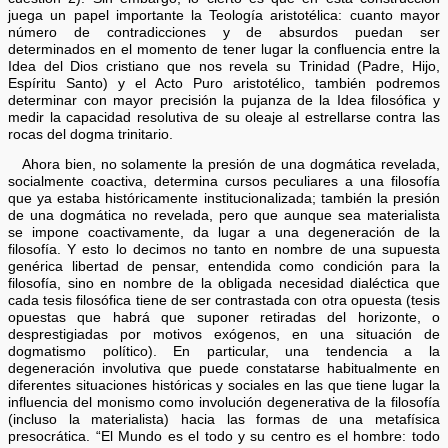
juega un papel importante la Teología aristotélica: cuanto mayor
número de contradicciones y de absurdos puedan ser
determinados en el momento de tener lugar la confluencia entre la
Idea del Dios cristiano que nos revela su Trinidad (Padre, Hijo,
Espíritu Santo) y el Acto Puro aristotélico, también podremos
determinar con mayor precisión la pujanza de la Idea filosófica y
medir la capacidad resolutiva de su oleaje al estrellarse contra las
rocas del dogma trinitario.
Ahora bien, no solamente la presión de una dogmática revelada,
socialmente coactiva, determina cursos peculiares a una filosofía
que ya estaba históricamente institucionalizada; también la presión
de una dogmática no revelada, pero que aunque sea materialista
se impone coactivamente, da lugar a una degeneración de la
filosofía. Y esto lo decimos no tanto en nombre de una supuesta
genérica libertad de pensar, entendida como condición para la
filosofía, sino en nombre de la obligada necesidad dialéctica que
cada tesis filosófica tiene de ser contrastada con otra opuesta (tesis
opuestas que habrá que suponer retiradas del horizonte, o
desprestigiadas por motivos exógenos, en una situación de
dogmatismo político). En particular, una tendencia a la
degeneración involutiva que puede constatarse habitualmente en
diferentes situaciones históricas y sociales en las que tiene lugar la
influencia del monismo como involución degenerativa de la filosofía
(incluso la materialista) hacia las formas de una metafísica
presocrática. “El Mundo es el todo y su centro es el hombre: todo