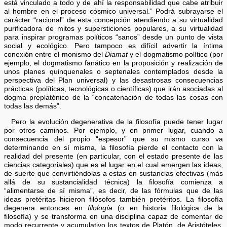
está vinculado a todo y de ahí la responsabilidad que cabe atribuir
al hombre en el proceso cósmico universal.” Podrá subrayarse el
carácter “racional” de esta concepción atendiendo a su virtualidad
purificadora de mitos y supersticiones populares, a su virtualidad
para inspirar programas políticos “sanos” desde un punto de vista
social y ecológico. Pero tampoco es difícil advertir la íntima
conexión entre el monismo del
Diamat
y el dogmatismo político (por
ejemplo, el dogmatismo fanático en la proposición y realización de
unos planes quinquenales o septenales contemplados desde la
perspectiva del Plan universal) y las desastrosas consecuencias
prácticas (políticas, tecnológicas o científicas) que irán asociadas al
dogma preplatónico de la “concatenación de todas las cosas con
todas las demás”.
Pero la evolución degenerativa de la filosofía puede tener lugar
por otros caminos. Por ejemplo, y en primer lugar, cuando a
consecuencia del propio “espesor” que su mismo curso va
determinando en sí misma, la filosofía pierde el contacto con la
realidad del presente (en particular, con el estado presente de las
ciencias categoriales) que es el lugar en el cual emergen las ideas,
de suerte que convirtiéndolas a estas en sustancias efectivas (más
allá de su sustancialidad técnica) la filosofía comienza a
“alimentarse de sí misma”, es decir, de las fórmulas que de las
ideas pretéritas hicieron filósofos también pretéritos. La filosofía
degenera entonces en
filología
(o en historia filológica de la
filosofía) y se transforma en una disciplina capaz de comentar de
modo recurrente y acumulativo los textos de Platón, de Aristóteles,