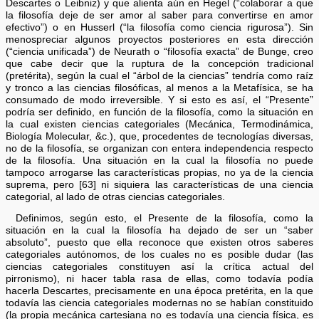
Descartes o Leibniz) y que alienta aún en Hegel (“colaborar a que
la filosofía deje de ser amor al saber para convertirse en amor
efectivo”) o en Husserl (“la filosofía como ciencia rigurosa”). Sin
menospreciar algunos proyectos posteriores en esta dirección
(“ciencia unificada”) de Neurath o “filosofía exacta” de Bunge, creo
que cabe decir que la ruptura de la concepción tradicional
(pretérita), según la cual el “árbol de la ciencias” tendría como raíz
y tronco a las ciencias filosóficas, al menos a la Metafísica, se ha
consumado de modo irreversible. Y si esto es así, el “Presente”
podría ser definido, en función de la filosofía, como la situación en
la cual existen ciencias categoriales (Mecánica, Termodinámica,
Biología Molecular, &c.), que, procedentes de tecnologías diversas,
no de la filosofía, se organizan con entera independencia respecto
de la filosofía. Una situación en la cual la filosofía no puede
tampoco arrogarse las características propias, no ya de la ciencia
suprema, pero [63] ni siquiera las características de una ciencia
categorial, al lado de otras ciencias categoriales.
Definimos, según esto, el Presente de la filosofía, como la
situación en la cual la filosofía ha dejado de ser un “saber
absoluto”, puesto que ella reconoce que existen otros saberes
categoriales autónomos, de los cuales no es posible dudar (las
ciencias categoriales constituyen así la crítica actual del
pirronismo), ni hacer tabla rasa de ellas, como todavía podía
hacerla Descartes, precisamente en una época pretérita, en la que
todavía las ciencia categoriales modernas no se habían constituido
(la propia mecánica cartesiana no es todavía una ciencia física, es