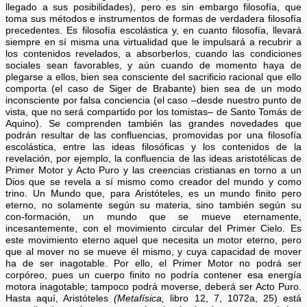
llegado a sus posibilidades), pero es sin embargo filosofía, que
toma sus métodos e instrumentos de formas de verdadera filosofía
precedentes. Es filosofía escolástica y, en cuanto filosofía, llevará
siempre en sí misma una virtualidad que le impulsará a recubrir a
los contenidos revelados, a absorberlos, cuando las condiciones
sociales sean favorables, y aún cuando de momento haya de
plegarse a ellos, bien sea consciente del sacrificio racional que ello
comporta (el caso de Siger de Brabante) bien sea de un modo
inconsciente por falsa conciencia (el caso –desde nuestro punto de
vista, que no será compartido por los tomistas– de Santo Tomás de
Aquino). Se comprenden también las grandes novedades que
podrán resultar de las confluencias, promovidas por una filosofía
escolástica, entre las ideas filosóficas y los contenidos de la
revelación, por ejemplo, la confluencia de las ideas aristotélicas de
Primer Motor y Acto Puro y las creencias cristianas en torno a un
Dios que se revela a sí mismo como creador del mundo y como
trino. Un Mundo que, para Aristóteles, es un mundo finito pero
eterno, no solamente según su materia, sino también según su
con-formación, un mundo que se mueve eternamente,
incesantemente, con el movimiento circular del Primer Cielo. Es
este movimiento eterno aquel que necesita un motor eterno, pero
que al mover no se mueve él mismo, y cuya capacidad de mover
ha de ser inagotable. Por ello, el Primer Motor no podrá ser
corpóreo, pues un cuerpo finito no podría contener esa energía
motora inagotable; tampoco podrá moverse, deberá ser Acto Puro.
Hasta aquí, Aristóteles
(Metafísica,
libro 12, 7, 1072a, 25) está