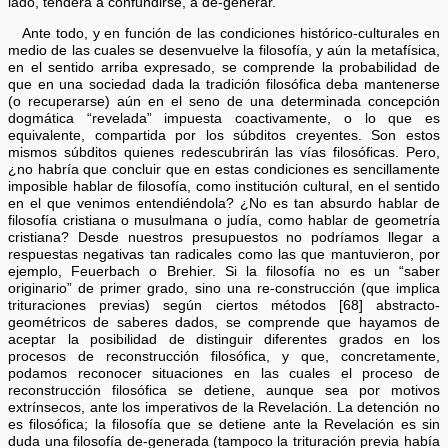
lado, tenderá a confundirse, a de-generar.
Ante todo, y en función de las condiciones histórico-culturales en
medio de las cuales se desenvuelve la filosofía, y aún la metafísica,
en el sentido arriba expresado, se comprende la probabilidad de
que en una sociedad dada la tradición filosófica deba mantenerse
(o recuperarse) aún en el seno de una determinada concepción
dogmática “revelada” impuesta coactivamente, o lo que es
equivalente, compartida por los súbditos creyentes. Son estos
mismos súbditos quienes redescubrirán las vías filosóficas. Pero,
¿no habría que concluir que en estas condiciones es sencillamente
imposible hablar de filosofía, como institución cultural, en el sentido
en el que venimos entendiéndola? ¿No es tan absurdo hablar de
filosofía cristiana o musulmana o judía, como hablar de geometría
cristiana? Desde nuestros presupuestos no podríamos llegar a
respuestas negativas tan radicales como las que mantuvieron, por
ejemplo, Feuerbach o Brehier. Si la filosofía no es un “saber
originario” de primer grado, sino una re-construcción (que implica
trituraciones previas) según ciertos métodos [68] abstracto-
geométricos de saberes dados, se comprende que hayamos de
aceptar la posibilidad de distinguir diferentes grados en los
procesos de reconstrucción filosófica, y que, concretamente,
podamos reconocer situaciones en las cuales el proceso de
reconstrucción filosófica se detiene, aunque sea por motivos
extrínsecos, ante los imperativos de la Revelación. La detención no
es filosófica; la filosofía que se detiene ante la Revelación es sin
duda una filosofía de-generada (tampoco la trituración previa había