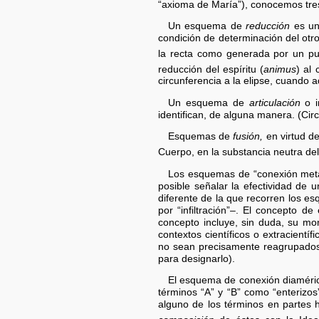
“axioma de María”), conocemos tr
Un esquema de
reducción
es un 
condición de determinación del otro 
la recta como generada por un p
reducción del espíritu (
animus
) al
circunferencia a la elipse, cuando a
Un esquema de
articulación
o i
identifican, de alguna manera. (Cir
Esquemas de
fusión,
en virtud de
Cuerpo, en la substancia neutra de
Los esquemas de “conexión meta
posible señalar la efectividad d
diferente de la que recorren los e
por “infiltración”–. El concepto 
concepto incluye, sin duda, su 
contextos científicos o extracient
no sean precisamente reagrupados 
para designarlo).
El esquema de conexión diaméric
términos “A” y “B” como “enterizo
alguno de los términos en partes