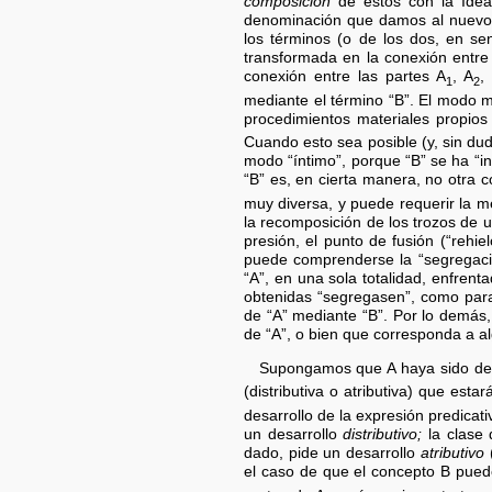
composición
de éstos con la Ide
denominación que damos al nuevo 
los términos (o de los dos, en se
transformada en la conexión entre 
conexión entre las partes A
, A
, 
1
2
mediante el término “B”. El modo 
procedimientos materiales propios
Cuando esto sea posible (y, sin du
modo “íntimo”, porque “B” se ha “inf
“B” es, en cierta manera, no otra 
muy diversa, y puede requerir la m
la recomposición de los trozos de u
presión, el punto de fusión (“rehi
puede comprenderse la “segregación
“A”, en una sola totalidad, enfrent
obtenidas “segregasen”, como para 
de “A” mediante “B”. Por lo demás,
de “A”, o bien que corresponda a al
Supongamos que A haya sido des
(distributiva o atributiva) que est
desarrollo de la expresión predicati
un desarrollo
distributivo;
la clase 
dado, pide un desarrollo
atributivo
(
el caso de que el concepto B puede