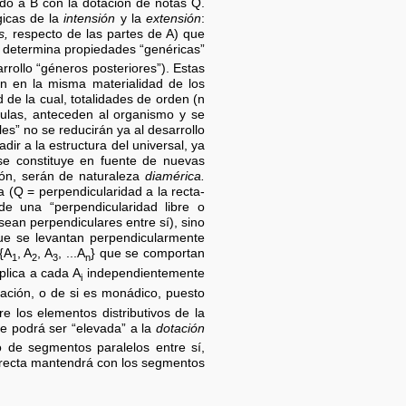
modo a B con la dotación de notas Q.
gicas de la
intensión
y la
extensión
:
s,
respecto de las partes de A) que
., determina propiedades “genéricas”
rrollo “géneros posteriores”). Estas
den en la misma materialidad de los
d de la cual, totalidades de orden (n
élulas, anteceden al organismo y se
es” no se reducirán ya al desarrollo
ir a la estructura del universal, ya
 se constituye en fuente de nuevas
sión, serán de naturaleza
diamérica.
 (Q = perpendicularidad a la recta-
de una “perpendicularidad libre o
sean perpendiculares entre sí), sino
que se levantan perpendicularmente
{A
, A
, A
, ...A
} que se comportan
1
2
3
n
plica a cada A
independientemente
i
lación, o de si es monádico, puesto
e los elementos distributivos de la
ue podrá ser “elevada” a la
dotación
o de segmentos paralelos entre sí,
 recta mantendrá con los segmentos