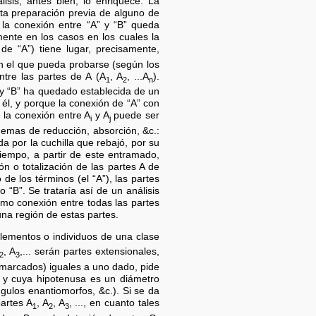
isis, antes bien, lo enriquece. La
a preparación previa de alguno de
a conexión entre “A” y “B” queda
mente en los casos en los cuales la
 “A”) tiene lugar, precisamente,
n el que pueda probarse (según los
ntre las partes de A (A
, A
, ...A
).
1
2
n
 y “B” ha quedado establecida de un
a él, y porque la conexión de “A” con
 la conexión entre A
y A
puede ser
i
j
uemas de reducción, absorción, &c.:
a por la cuchilla que rebajó, por su
tiempo, a partir de este entramado,
n o totalización de las partes A de
de los términos (el “A”), las partes
“B”. Se trataría así de un análisis
omo conexión entre todas las partes
una región de estas partes.
lementos o individuos de una clase
, A
,... serán partes extensionales,
2
3
senmarcados) iguales a uno dado, pide
a, y cuya hipotenusa es un diámetro
gulos enantiomorfos, &c.). Si se da
artes A
, A
, A
, ..., en cuanto tales
1
2
3