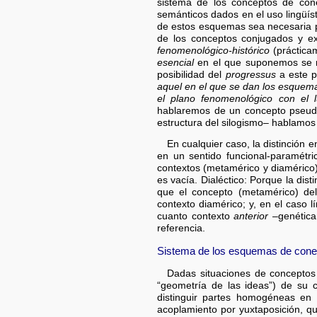
sistema de los conceptos de cone
semánticos dados en el uso lingüíst
de estos esquemas sea necesaria pa
de los conceptos conjugados y exi
fenomenológico-histórico
(prácticam
esencial
en el que suponemos se re
posibilidad del
progressus
a este 
aquel en el que se dan los esquema
el plano fenomenológico con el 
hablaremos de un concepto pseud
estructura del silogismo– hablamos
En cualquier caso, la distinción e
en un sentido funcional-paramétri
contextos (metamérico y diaméric
es vacía. Dialéctico: Porque la dis
que el concepto (metamérico) del
contexto diamérico; y, en el caso 
cuanto contexto
anterior
–genética
referencia.
Sistema de los esquemas de conex
Dadas situaciones de conceptos
“geometría de las ideas”) de su
distinguir partes homogéneas en 
acoplamiento por yuxtaposición, q