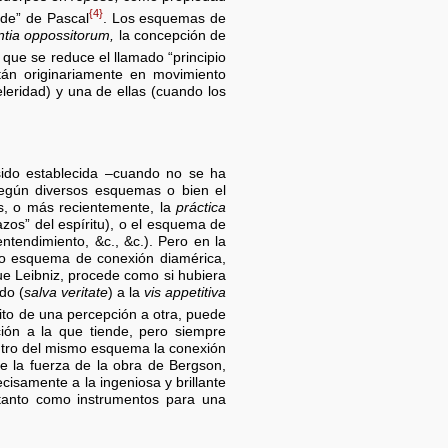
{4}
aude” de Pascal
. Los esquemas de
ntia oppossitorum,
la concepción de
que se reduce el llamado “principio
tán originariamente en movimiento
eleridad) y una de ellas (cuando los
a sido establecida –cuando no se ha
según diversos esquemas o bien el
s, o más recientemente, la
práctica
zos” del espíritu), o el esquema de
ntendimiento, &c., &c.). Pero en la
do esquema de conexión diamérica,
e Leibniz, procede como si hubiera
ido (
salva veritate
) a la
vis appetitiva
nsito de una percepción a otra, puede
ción a la que tiende, pero siempre
ntro del mismo esquema la conexión
e la fuerza de la obra de Bergson,
cisamente a la ingeniosa y brillante
o tanto como instrumentos para una