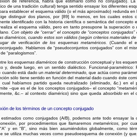
xión de referencia, habrá que estimarlo como no conjugado). La 
ico de una tradición cultural) tenga sentido ensayar los diferentes es
ra establecer el esquema válido (o el más aproximado) redunda en la
ge distinguir dos planos, por [89] lo menos, en los cuales estos 
ente identificado con la historia científica o semántica del concepto 
aliza el esquema válido, pero en tanto presupone la superación o
plano.
Con objeto de “cerrar” el concepto de “conceptos conjugados” 
s diaméricos, cuando estos son válidos (según criterios materiales d
lugar de verificación de los esquemas metaméricos.
(Cuando el es
oconjugado. Hablamos de “pseudoconjuntos conjugados” con el mism
 de “paralogismos”.
ntre los
esquemas diaméricos
de construcción conceptual y los esqu
co y, desde luego, en un sentido dialéctico. Funcional-paramétrico: 
o) cuando está dado un
material determinado,
que actúa como parámetro
tinción sólo tiene sentido en función del material dado cuando éste comi
 cual habíamos partido queda neutralizado (eliminado, &c.) en el p
límite –que es el de los conceptos conjugados– el concepto “metamér
mente, &c.– al contexto diamérico) sino que queda
absorbido
en el c
ión de los términos de un concepto conjugado
 estimados como conjugados (A/B), podemos ante todo ensayar la 
 conexión, por procedimientos que llamaremos
metaméricos,
por cua
“A” y en “B”, sino más bien asumiéndolos globalmente, como térm
ue se utiliza muchas veces como pseudoesquema de conexión (y que, 