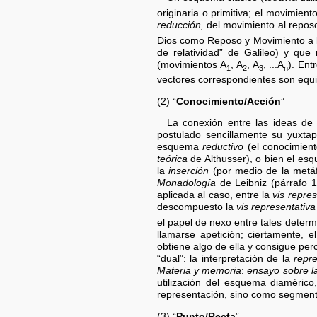
originaria o primitiva; el movimien
reducción,
del movimiento al reposo
Dios como Reposo y Movimiento a 
de relatividad” de Galileo) y qu
(movimientos A
, A
, A
, ...A
). Ent
1
2
3
n
vectores correspondientes son equip
(2) “
Conocimiento/Acción
”
La conexión entre las ideas d
postulado sencillamente su yuxta
esquema
reductivo
(el conocimient
teórica
de Althusser), o bien el es
la
inserción
(por medio de la metáfo
Monadología
de Leibniz (párrafo 
aplicada al caso, entre la
vis repres
descompuesto la
vis representativa
el papel de nexo entre tales determi
llamarse apetición; ciertamente, 
obtiene algo de ella y consigue p
“dual”: la interpretación de la
repr
Materia y memoria
:
ensayo sobre la
utilización del esquema diamérico
representación, sino como segmento
(3) “
Punto/Recta
”