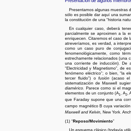
Presentación de algunos miembros
Presentamos algunas muestras des
sólo es posible dar aquí una sumari
la constitución de una “historia natu
En cualquier caso, deberá tener
parcialmente se aproximen a la es
enriquecen. Citaremos el caso de la
atreveríamos, es verdad, a interp
como un caso puro de conjugació
fenomenológicamente, como términ
estrechamente relacionados (una c
una corriente de inducción). De
“Electricidad y Magnetismo”, de es
fenómeno eléctrico”; o bien, “la 
tercer fluido”) o
fusión
(acaso el
sistematización de Maxwell sugie
diamérico.
Parece como si el magne
elementos de un conjunto (A
, A
, 
1
2
que Faraday supone que una corr
campo magnético B cuya variación 
Maxwell and Kelvin,
New York. Anch
(1) “
Reposo/Movimiento
”
Un esquema clásico (todavía util