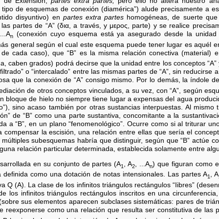
a de Extensión,
partes extra partes,
pero ello no altera nuestro anál
tipo de esquemas de conexión (diamérica”) alude precisamente a est
ntido disyuntivo) en
partes extra partes
homogéneas, de suerte que l
las partes de “A” (δια, a través, y μερος, parte) y se realice precisa
...A
(conexión cuyo esquema está ya asegurado desde la unidad de
n
más general según el cual este esquema puede tener lugar es aquél e
 de cada caso), que “B” es la misma relación conectiva (material) e
da, caben grados) podrá decirse que la unidad entre los conceptos “A”
iltrado” o “intercalado” entre las mismas partes de “A”, sin reducirse 
cosa que la conexión de “A” consigo mismo. Por lo demás, la índole de
ediación de otros conceptos vinculados, a su vez, con “A”, según esq
n bloque de hielo no siempre tiene lugar a expensas del agua producid
elo”), sino acaso también por otras sustancias interpuestas. Al mismo 
” de “B” como una parte sustantiva, concomitante a la sustantivació
ada a “B”, en un plano “fenomenológico”. Ocurre como si al triturar uno 
compensar la escisión, una relación entre ellas que sería el concepto 
 múltiples subesquemas habría que distinguir, según que “B” actúe c
guna relación particular determinada, establecida solamente entre alg
arrollada en su conjunto de partes (A
, A
, ...A
) que figuran como e
1
2
n
ará definida como una dotación de notas intensionales. Las partes A
, A
1
va Q (A). La clase de los infinitos triángulos rectángulos “Iibres” (de
de los infinitos triángulos rectángulos inscritos en una circunferenci
sobre sus elementos aparecen subclases sistemáticas: pares de trián
 reexponerse como una relación que resulta ser constitutiva de las p