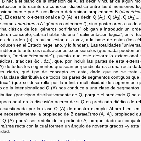
r B hacia el plano de la intensión de A, es decir, vincular de algún 
tuación interesante de conexión dialéctica entre las dimensiones ló
nsionalmente por A, nos lleva a determinar propiedades B (
diamérica
 El desarrollo extensional de Q (A), es decir, Q (A
), Q (A
), Q (A
)..
1
2
3
se como
anteriores
a A “géneros anteriores”), sino posteriores a su desa
rina clásica de los “géneros porfirianos” obligan a introducir un or
 de un concepto; cabría hablar de una “realimentación lógica”, en virtu
es de orden (n), resultan estar, a la vez, a la base de estas (las c
roducen en el Estado hegeliano, y lo fundan). Las totalidades “universal
indiferente ante sus realizaciones extensionales (que nada pueden añad
artes, “metaméricamente”), puesto que este desarrollo extensional
dicas, triádicas &c., &c.), que, por incluir las partes de esta exten
A) de todos los segmentos que sean perpendiculares a una recta dada
 es cierto, qué tipo de concepto es este, dado que no se trata 
n la clase distributiva de todos los pares de segmentos contiguos que 
rica” (que se desarrolla por la infinita multiplicidad de segmentos 
lo de la intensionalidad Q (A) nos conduce a una clase de segmentos 
butiva (participan distributivamente de Q, porque el predicado Q se a
poco aquí en la discusión acerca de si Q es predicado diádico de re
a cuestionada por la clase Q (A) de nuestro ejemplo. Ahora bien: entr
pre necesariamente la propiedad de B
paralelismo
(A
, A
), propiedad q
i
j
e” Q (A) podrá ser redefinido a partir de A, porque dado un conjunt
a
misma
recta con la cual formen un ángulo de noventa grados –y esta
ridad.