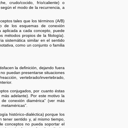
che, crudo/cocido, frío/caliente) o
e según el modo de la recurrencia, a
ceptos tales que los términos (A/B)
eto de los esquemas de conexión
a aplicada a cada concepto, puede
 métodos propios de la filología).
 sistemática similar en el sentido
otativa, como un conjunto o familia
sfacen la definición, dejando fuera
e no puedan presentarse situaciones
eacción, vertebrado/invertebrado,
terior.
eptos conjugados, por cuanto éstas
 más adelante). Por este motivo la
a de conexión diamérica” (ver más
s metaméricas”.
gía histórico-dialéctica) porque los
tener sentido y, al mismo tiempo,
e conceptos no pueda soportar el