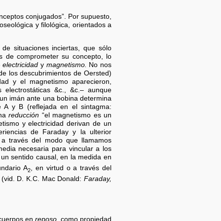
onceptos conjugados”. Por supuesto,
seológica y filológica, orientados a
de situaciones inciertas, que sólo
jos de comprometer su concepto, lo
e
electricidad
y
magnetismo.
No nos
 de los descubrimientos de Oersted)
dad y el magnetismo aparecieron,
 electrostáticas &c., &c.– aunque
 un imán ante una bobina determina
 A y B (reflejada en el sintagma:
una
reducción
“el magnetismo es un
ismo y electricidad derivan de un
riencias de Faraday y la ulterior
ar a través del modo que llamamos
dia necesaria para vincular a los
n un sentido causal, en la medida en
undario A
, en virtud o a través del
2
(vid. D. K.C. Mac Donald:
Faraday,
cuerpos en
reposo,
como propiedad