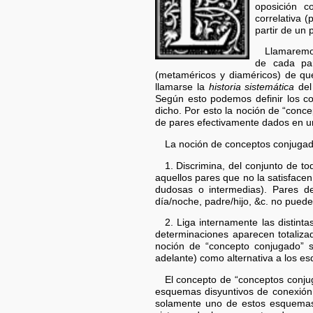
oposición co
correlativa (
partir de un
Llamaremos
de cada par
(metaméricos y diaméricos) de qu
llamarse la
historia sistemática
del
Según esto podemos definir los co
dicho. Por esto la noción de “conc
de pares efectivamente dados en un
La noción de conceptos conjugad
1. Discrimina, del conjunto de t
aquellos pares que no la satisface
dudosas o intermedias). Pares de
día/noche, padre/hijo, &c. no puede
2. Liga internamente las distin
determinaciones aparecen totaliza
noción de “concepto conjugado” s
adelante) como alternativa a los 
El concepto de “conceptos conjuga
esquemas disyuntivos de conexión
solamente uno de estos esquemas