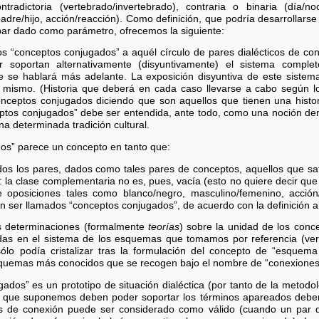
ntradictoria (vertebrado/invertebrado), contraria o binaria (día/no
padre/hijo, acción/reacción). Como definición, que podría desarrollars
 par dado como parámetro, ofrecemos la siguiente:
 “conceptos conjugados” a aquél círculo de pares dialécticos de con
 soportan alternativamente (disyuntivamente) el sistema compl
e se hablará más adelante. La exposición disyuntiva de este sistem
 mismo. (Historia que deberá en cada caso llevarse a cabo según los
nceptos conjugados diciendo que son aquellos que tienen una historia
eptos conjugados” debe ser entendida, ante todo, como una noción den
a determinada tradición cultural.
os” parece un concepto en tanto que:
odos los pares, dados como tales pares de conceptos, aquellos que sati
n: la clase complementaria no es, pues, vacía (esto no quiere decir qu
 oposiciones tales como blanco/negro, masculino/femenino, acción/r
n ser llamados “conceptos conjugados”, de acuerdo con la definición an
tas determinaciones (formalmente
teorías
) sobre la unidad de los conc
das en el sistema de los esquemas que tomamos por referencia (ver
ólo podía cristalizar tras la formulación del concepto de “esquem
esquemas más conocidos que se recogen bajo el nombre de “conexione
dos” es un prototipo de situación dialéctica (por tanto de la metodolo
 que suponemos deben poder soportar los términos apareados deben 
 de conexión puede ser considerado como válido (cuando un par d