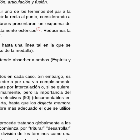
ón, articulación y fusión.
ir uno de los términos del par a la
cir la recta al punto, considerando a
icúreos presentaron un esquema de
{2}
ctamente esféricos
. Reducimos la
”.
s hasta una línea tal en la que se
so de la medalla).
retende absorber a ambos (Espíritu y
dos en cada caso. Sin embargo, es
cedería por una vía completamente
 por intercalación o, si se quiere,
rmalmente, pero la importancia del
s efectivos [90] (documentables en
erta, hasta que los
disjecta
membra
bre más adecuado el que se utilice
procede tratando globalmente a los
comienza por “triturar” “desarrollar”
a división de los términos como una