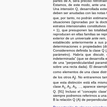
partes de A, será preciso retrotrae
Estamos, de este modo, ante una si
Una intensión Q, desarrollada exte
deben ser anudadas con las notas Q.
que, por tanto, no podrán estimar
situaciones (ignoradas por la doct
estratos intensionales constitutivos
+ 1), que presuponen las totalidad
reproducen en ellas familias se rep
exterior de un
universale ante rem,
establecido anteriormente a sus p
determinaciones o propiedades (diá
Consideremos definida la clase Q (
parámetro). Habría que discutir,
indeterminada” (que se desarrolla e
de una “perpendicularidad paramét
sobre una recta dada). El desarrol
como elementos de una clase distri
de los otros A
). No entraremos tam
j
que esta distinción está ella mism
clase A
, A
, A
, ..., aparece siem
1
2
3
Q. [91] Incluso el “concepto clas
siempre podremos referirnos a un
B la relación Q (A) de perpendicula