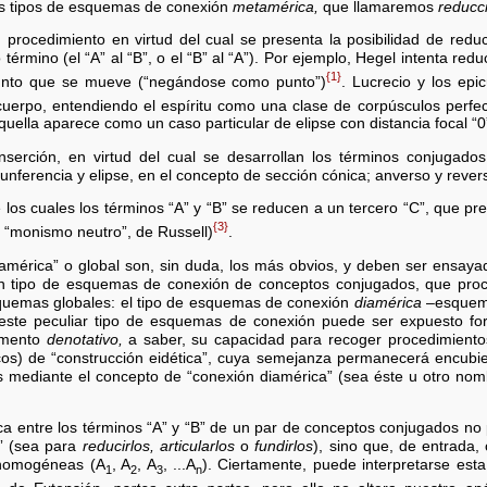
es tipos de esquemas de conexión
metamérica,
que llamaremos
reducci
procedimiento en virtud del cual se presenta la posibilidad de reduc
término (el “A” al “B”, o el “B” al “A”). Por ejemplo, Hegel intenta redu
{1}
unto que se mueve (“negándose como punto”)
. Lucrecio y los ep
 cuerpo, entendiendo el espíritu como una clase de corpúsculos perfe
quella aparece como un caso particular de elipse con distancia focal “0
nserción, en virtud del cual se desarrollan los términos conjugado
cunferencia y elipse, en el concepto de sección cónica; anverso y rever
 los cuales los términos “A” y “B” se reducen a un tercero “C”, que p
{3}
l “monismo neutro”, de Russell)
.
mérica” o global son, sin duda, los más obvios, y deben ser ensaya
e un tipo de esquemas de conexión de conceptos conjugados, que pro
squemas globales: el tipo de esquemas de conexión
diamérica
–esquemas
de este peculiar tipo de esquemas de conexión puede ser expuesto fo
momento
denotativo,
a saber, su capacidad para recoger procedimiento
íficos) de “construcción eidética”, cuya semejanza permanecerá encubi
mediante el concepto de “conexión diamérica” (sea éste u otro nom
a entre los términos “A” y “B” de un par de conceptos conjugados no 
s” (sea para
reducirlos, articularlos
o
fundirlos
), sino que, de entrada, 
 homogéneas (A
, A
, A
, ...A
). Ciertamente, puede interpretarse est
1
2
3
n