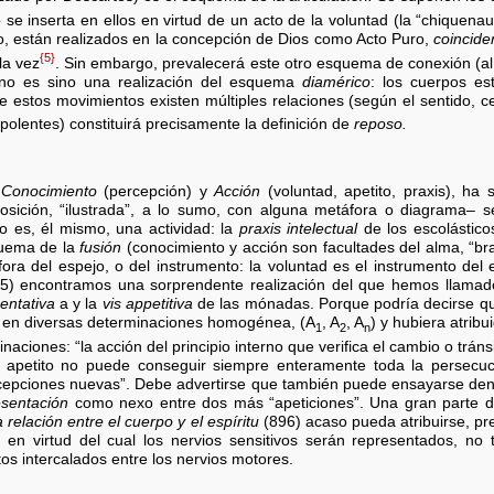
to se inserta en ellos en virtud de un acto de la voluntad (la “chiquen
, están realizados en la concepción de Dios como Acto Puro,
coincide
{5}
la vez
. Sin embargo, prevalecerá este otro esquema de conexión (al 
e no es sino una realización del esquema
diamérico
: los cuerpos es
re estos movimientos existen múltiples relaciones (según el sentido, c
olentes) constituirá precisamente la definición de
reposo.
e
Conocimiento
(percepción) y
Acción
(voluntad, apetito, praxis), h
posición, “ilustrada”, a lo sumo, con alguna metáfora o diagrama– 
o es, él mismo, una actividad: la
praxis intelectual
de los escolástico
quema de la
fusión
(conocimiento y acción son facultades del alma, “bra
ra del espejo, o del instrumento: la voluntad es el instrumento del e
15) encontramos una sorprendente realización del que hemos llama
entativa
a y la
vis appetitiva
de las mónadas. Porque podría decirse qu
en diversas determinaciones homogénea, (A
, A
, A
) y hubiera atribu
1
2
n
naciones: “la acción del principio interno que verifica el cambio o trá
el apetito no puede conseguir siempre enteramente toda la persecu
ercepciones nuevas”. Debe advertirse que también puede ensayarse de
esentación
como nexo entre dos más “apeticiones”. Una gran parte d
 relación entre el cuerpo y el espíritu
(896) acaso pueda atribuirse, pre
, en virtud del cual los nervios sensitivos serán representados, n
s intercalados entre los nervios motores.