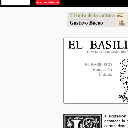
Revista de materialismo filosó
EL BASILISCO
Redacción
Índices
a expresió
destacar la
caracterizan