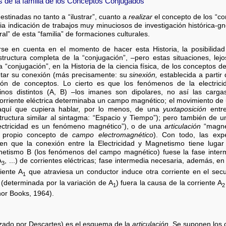
 de la familia de los Conceptos Conjugados
tinadas no tanto a “ilustrar”, cuanto a
realizar
el concepto de los “c
a indicación de trabajos muy minuciosos de investigación histórica-gno
ral” de esta “familia” de formaciones culturales.
se en cuenta en el momento de hacer esta Historia, la posibilidad 
tructura completa de la “conjugación”, –pero estas situaciones, le
 “conjugación”, en la Historia de la ciencia física, de los conceptos d
retar su conexión (más precisamente: su
sinexión,
establecida a partir
n de conceptos. Lo cierto es que los fenómenos de la electrici
os distintos (A, B) –los imanes son dipolares, no así las cargas
orriente eléctrica determinaba un campo magnético; el movimiento de
 aquí que cupiera hablar, por lo menos, de una
yuxtaposición
entre
tructura similar al sintagma: “Espacio y Tiempo”); pero también de 
electricidad es un fenómeno magnético”), o de una
articulación
“magnet
 propio concepto de
campo electromagnético
). Con todo, las expe
ren que la conexión entre la Electricidad y Magnetismo tiene lug
tismo B (los fenómenos del campo magnético) fuese la fase interme
A
, ...) de corrientes eléctricas; fase intermedia necesaria, además, e
3
iente A
que atraviesa un conductor induce otra corriente en el sec
1
(determinada por la variación de A
) fuera la causa de la corriente A
1
2
or Books, 1964).
izado por Descartes) es el esquema de la
articulación.
Se suponen los 