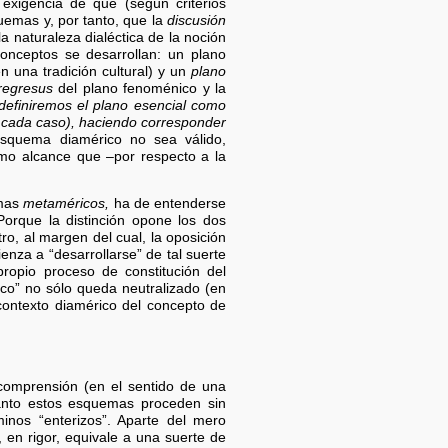
exigencia de que (según criterios
quemas y, por tanto, que la
discusión
 naturaleza dialéctica de la noción
conceptos se desarrollan: un plano
en una tradición cultural) y un
plano
regresus
del plano fenoménico y la
definiremos el plano esencial como
e cada caso), haciendo corresponder
quema diamérico no sea válido,
o alcance que –por respecto a la
emas
metaméricos,
ha de entenderse
Porque la distinción opone los dos
, al margen del cual, la oposición
enza a “desarrollarse” de tal suerte
ropio proceso de constitución del
ico” no sólo queda neutralizado (en
ontexto diamérico del concepto de
comprensión (en el sentido de una
nto estos esquemas proceden sin
inos “enterizos”. Aparte del mero
en rigor, equivale a una suerte de