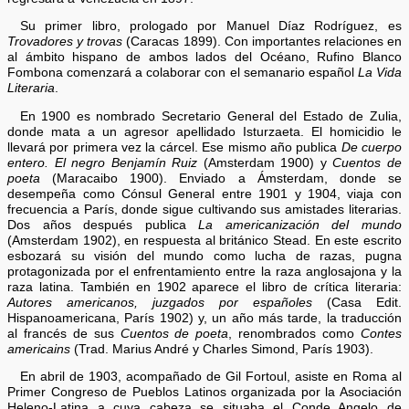
Su primer libro, prologado por Manuel Díaz Rodríguez, es
Trovadores y trovas
(Caracas 1899). Con importantes relaciones en
al ámbito hispano de ambos lados del Océano, Rufino Blanco
Fombona comenzará a colaborar con el semanario español
La Vida
Literaria
.
En 1900 es nombrado Secretario General del Estado de Zulia,
donde mata a un agresor apellidado Isturzaeta. El homicidio le
llevará por primera vez la cárcel. Ese mismo año publica
De cuerpo
entero. El negro Benjamín Ruiz
(Amsterdam 1900) y
Cuentos de
poeta
(Maracaibo 1900). Enviado a Ámsterdam, donde se
desempeña como Cónsul General entre 1901 y 1904, viaja con
frecuencia a París, donde sigue cultivando sus amistades literarias.
Dos años después publica
La americanización del mundo
(Amsterdam 1902), en respuesta al británico Stead. En este escrito
esbozará su visión del mundo como lucha de razas, pugna
protagonizada por el enfrentamiento entre la raza anglosajona y la
raza latina. También en 1902 aparece el libro de crítica literaria:
Autores americanos, juzgados por españoles
(Casa Edit.
Hispanoamericana, París 1902) y, un año más tarde, la traducción
al francés de sus
Cuentos de
poeta
, renombrados como
Contes
americains
(Trad. Marius André y Charles Simond, París 1903).
En abril de 1903, acompañado de Gil Fortoul, asiste en Roma al
Primer Congreso de Pueblos Latinos organizada por la Asociación
Heleno-Latina a cuya cabeza se situaba el Conde Angelo de