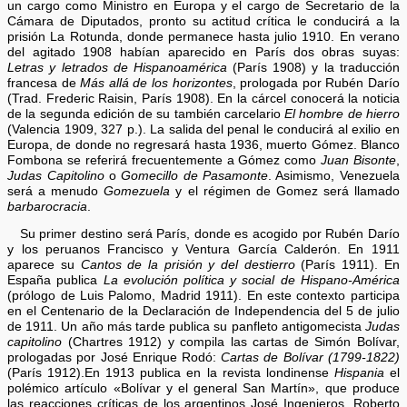
un cargo como Ministro en Europa y el cargo de Secretario de la
Cámara de Diputados, pronto su actitud crítica le conducirá a la
prisión La Rotunda, donde permanece hasta julio 1910. En verano
del agitado 1908 habían aparecido en París dos obras suyas:
Letras y letrados de Hispanoamérica
(París 1908) y la traducción
francesa de
Más allá de los horizontes
, prologada por Rubén Darío
(Trad. Frederic Raisin, París 1908). En la cárcel conocerá la noticia
de la segunda edición de su también carcelario
El hombre de hierro
(Valencia 1909, 327 p.). La salida del penal le conducirá al exilio en
Europa, de donde no regresará hasta 1936, muerto Gómez. Blanco
Fombona se referirá frecuentemente a Gómez como
Juan Bisonte
,
Judas Capitolino
o
Gomecillo de Pasamonte
. Asimismo, Venezuela
será a menudo
Gomezuela
y el régimen de Gomez será llamado
barbarocracia
.
Su primer destino será París, donde es acogido por Rubén Darío
y los peruanos Francisco y Ventura García Calderón. En 1911
aparece su
Cantos de la prisión y del destierro
(París 1911). En
España publica
La evolución política y social de Hispano-América
(prólogo de Luis Palomo, Madrid 1911). En este contexto participa
en el Centenario de la Declaración de Independencia del 5 de julio
de 1911. Un año más tarde publica su panfleto antigomecista
Judas
capitolino
(Chartres 1912) y compila las cartas de Simón Bolívar,
prologadas por José Enrique Rodó:
Cartas de Bolívar (1799-1822)
(París 1912).En 1913 publica en la revista londinense
Hispania
el
polémico artículo «Bolívar y el general San Martín», que produce
las reacciones críticas de los argentinos José Ingenieros, Roberto