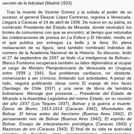
secreto de la felicidad
(Madrid 1933).
Tras la muerte de Vicente Gómez y la subida al poder de su
sucesor, el general Eleazar López Contreras, regresa a Venezuela.
Llegará a Caracas el 14 de abril de 1936. De nuevo en su patria, es
nombrado Presidente del Estado de Miranda, donde neutralizó los
brotes de comunismo con que se encontró, al tiempo que retomaba
las colaboraciones de prensa en
La Esfera
y
El Heraldo
, medio en
el que publica por entregas
La bella y la fiera
. En plena
restauración de su figura, será también nombrado Individuo de
número de la Academia Nacional de la Historia. Su discurso, leído
el 27 de septiembre de 1937 se tituló «La inteligencia de Bolívar».
Blanco Fombona recuperará también su labor diplomática al ocupar
el cargo de Ministro Plenipotenciario de Venezuela en Uruguay
entre 1939 y 1941. Sus problemas cardiacos, no obstante,
comenzarán a ser crónicos, limitando sus actividades. A pesar de
todo, seguirá publicando obras como
El espejo de tres faces
(Santiago de Chile 1937) y una serie de libros de temática
bolivariana:
Mensaje que presenta…
,
Presidente del Estado de
Miranda a la Asamblea Legislativa del mismo Estado, en su reunión
del año 1937
(Los Teques 1937),
Bolívar y la guerra a muerte.
Época de Boves, 1913-1914
(Caracas 1942),
Mocedades de
Bolívar. El héroe antes del heroísmo
(Buenos Aires 1942),
El
pensamiento vivo de Bolívar
(Buenos Aires 1942),
El espíritu de
Bolívar. Ensayo de interpretación psicológica
(Caracas 1943) y
Mazorcas de oro
(Caracas 1943). El final de su vida se acercaba