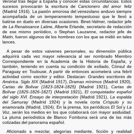
Veronal
tras llegar a España y conocer estas circunstancias. Estos
sucesos provocarán la escritura de
Cancionero del amor feliz
(Madrid 1916). La pasión amorosa del venezolano anduvo siempre
acompañada de un temperamento tempestuoso que le llevó a
batirse en duelo en diversas ocasiones. Binet-Valmer, redactor jefe
de
La Renaissance Latine
, Alberte Erlande, secretario de redacción
de ese mismo periódico, o Stephan Lauzanne, redactor jefe de
Matin
, fueron algunos de los hombres con los que se midió en tales
lances.
A pesar de estos vaivenes personales, su dimensión pública
adquirirá cada vez mayor relevancia al ser nombrado Miembro
Correspondiente en la Academia de la Historia de España, y
también, teniendo en cuenta su condición de exiliado, Cónsul de
Paraguay en Toulouse. A partir de entonces acometerá una febril
actividad como escritor y editor. Destacan:
Grandes escritores de
América. Siglo XIX
(Madrid 1917),
Dramas mínimos
(Madrid 1920),
Cartas de Bolívar (1823-1824-1825)
(Madrid 1921),
Cartas de
Bolívar (1825-1826-1827)
(Madrid 1921),
El conquistador español
del siglo XVI. Ensayo de interpretación
(Madrid 1921),
La espalda
del Samuray
(Madrid 1924) y la novela corta
Críspulo y su
enamorada
(Madrid, 1924). En la prensa, los periódicos
El Sol
y
La
Voz
, serán los medios en los que colaborará con mayor asiduidad.
La pluma periodística de Blanco Fombona será una de las más
cotizadas del panorama español.
Aficionado a mezclar, alegorías mediante, ficción y realidad