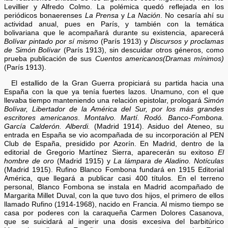
Levillier y Alfredo Colmo. La polémica quedó reflejada en los
periódicos bonaerenses
La Prensa
y
La Nación
. No cesaría ahí su
actividad anual, pues en París, y también con la temática
bolivariana que le acompañará durante su existencia, aparecerá
Bolívar pintado por sí mismo
(París 1913) y
Discursos y proclamas
de Simón Bolívar
(París 1913), sin descuidar otros géneros, como
prueba publicación de sus
Cuentos americanos(Dramas mínimos)
(París 1913).
El estallido de la Gran Guerra propiciará su partida hacia una
España con la que ya tenía fuertes lazos. Unamuno, con el que
llevaba tiempo manteniendo una relación epistolar, prologará
Simón
Bolívar, Libertador de la América del Sur, por los más grandes
escritores americanos
.
Montalvo. Martí. Rodó. Banco-Fombona.
García Calderón. Alberdi.
(Madrid 1914). Asiduo del Ateneo, su
entrada en España se vio acompañada de su incorporación al PEN
Club de España, presidido por Azorín. En Madrid, dentro de la
editorial de Gregorio Martínez Sierra, aparecerán su exitoso
El
hombre de oro
(Madrid 1915) y
La lámpara de Aladino. Notículas
(Madrid 1915). Rufino Blanco Fombona fundará en 1915 Editorial
América, que llegará a publicar casi 400 títulos. En el terreno
personal, Blanco Fombona se instala en Madrid acompañado de
Margarita Millet Duval, con la que tuvo dos hijos, el primero de ellos
llamado Rufino (1914-1968), nacido en Francia. Al mismo tiempo se
casa por poderes con la caraqueña Carmen Dolores Casanova,
que se suicidará al ingerir una dosis excesiva del barbitúrico