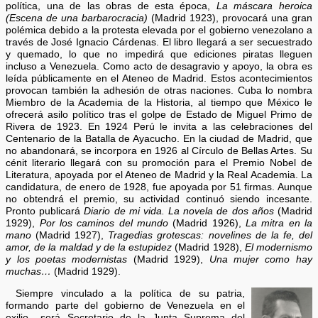
política, una de las obras de esta época,
La máscara heroica
(Escena de una barbarocracia)
(Madrid 1923), provocará una gran
polémica debido a la protesta elevada por el gobierno venezolano a
través de José Ignacio Cárdenas. El libro llegará a ser secuestrado
y quemado, lo que no impedirá que ediciones piratas lleguen
incluso a Venezuela. Como acto de desagravio y apoyo, la obra es
leída públicamente en el Ateneo de Madrid. Estos acontecimientos
provocan también la adhesión de otras naciones. Cuba lo nombra
Miembro de la Academia de la Historia, al tiempo que México le
ofrecerá asilo político tras el golpe de Estado de Miguel Primo de
Rivera de 1923. En 1924 Perú le invita a las celebraciones del
Centenario de la Batalla de Ayacucho. En la ciudad de Madrid, que
no abandonará, se incorpora en 1926 al Círculo de Bellas Artes. Su
cénit literario llegará con su promoción para el Premio Nobel de
Literatura, apoyada por el Ateneo de Madrid y la Real Academia. La
candidatura, de enero de 1928, fue apoyada por 51 firmas. Aunque
no obtendrá el premio, su actividad continuó siendo incesante.
Pronto publicará
Diario de mi vida. La novela de dos años
(Madrid
1929),
Por los caminos del mundo
(Madrid 1926),
La mitra en la
mano
(Madrid 1927),
Tragedias grotescas: novelines de la fe, del
amor, de la maldad y de la estupidez
(Madrid 1928),
El modernismo
y los poetas modernistas
(Madrid 1929),
Una mujer como hay
muchas…
(Madrid 1929).
Siempre vinculado a la política de su patria,
formando parte del gobierno de Venezuela en el
exilio –será Secretario de la Junta Suprema del