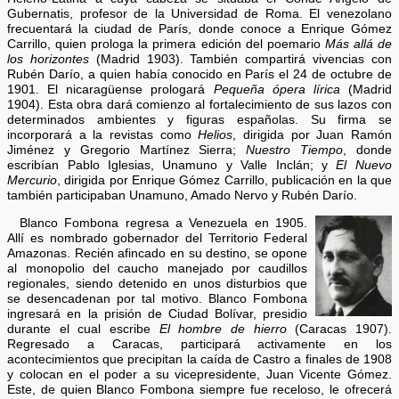
Gubernatis, profesor de la Universidad de Roma. El venezolano
frecuentará la ciudad de París, donde conoce a Enrique Gómez
Carrillo, quien prologa la primera edición del poemario
Más allá de
los horizontes
(Madrid 1903). También compartirá vivencias con
Rubén Darío, a quien había conocido en París el 24 de octubre de
1901. El nicaragüense prologará
Pequeña ópera lírica
(Madrid
1904). Esta obra dará comienzo al fortalecimiento de sus lazos con
determinados ambientes y figuras españolas. Su firma se
incorporará a la revistas como
Helios
, dirigida por Juan Ramón
Jiménez y Gregorio Martínez Sierra;
Nuestro Tiempo
, donde
escribían Pablo Iglesias, Unamuno y Valle Inclán; y
El Nuevo
Mercurio
, dirigida por Enrique Gómez Carrillo, publicación en la que
también participaban Unamuno, Amado Nervo y Rubén Darío.
Blanco Fombona regresa a Venezuela en 1905.
Allí es nombrado gobernador del Territorio Federal
Amazonas. Recién afincado en su destino, se opone
al monopolio del caucho manejado por caudillos
regionales, siendo detenido en unos disturbios que
se desencadenan por tal motivo. Blanco Fombona
ingresará en la prisión de Ciudad Bolívar, presidio
durante el cual escribe
El hombre de hierro
(Caracas 1907).
Regresado a Caracas, participará activamente en los
acontecimientos que precipitan la caída de Castro a finales de 1908
y colocan en el poder a su vicepresidente, Juan Vicente Gómez.
Este, de quien Blanco Fombona siempre fue receloso, le ofrecerá