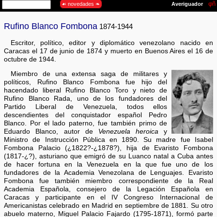
Rufino Blanco Fombona
1874-1944
Escritor, político, editor y diplomático venezolano nacido en
Caracas el 17 de junio de 1874 y muerto en Buenos Aires el 16 de
octubre de 1944.
Miembro de una extensa saga de militares y
políticos, Rufino Blanco Fombona fue hijo del
hacendado liberal Rufino Blanco Toro y nieto de
Rufino Blanco Rada, uno de los fundadores del
Partido Liberal de Venezuela, todos ellos
descendientes del conquistador español Pedro
Blanco. Por el lado paterno, fue también primo de
Eduardo Blanco, autor de
Venezuela heroica
y
Ministro de Instrucción Pública en 1890. Su madre fue Isabel
Fombona Palacio (¿1822?-¿1878?), hija de Evaristo Fombona
(1817-¿?), asturiano que emigró de su Luanco natal a Cuba antes
de hacer fortuna en la Venezuela en la que fue uno de los
fundadores de la Academia Venezolana de Lenguajes. Evaristo
Fombona fue también miembro correspondiente de la Real
Academia Española, consejero de la Legación Española en
Caracas y participante en el IV Congreso Internacional de
Americanistas celebrado en Madrid en septiembre de 1881. Su otro
abuelo materno, Miguel Palacio Fajardo (1795-1871), formó parte