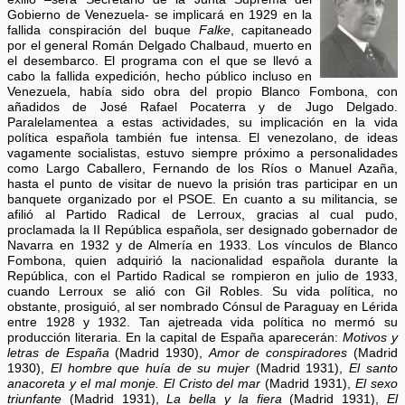
Gobierno de Venezuela- se implicará en 1929 en la
fallida conspiración del buque
Falke
, capitaneado
por el general Román Delgado Chalbaud, muerto en
el desembarco. El programa con el que se llevó a
cabo la fallida expedición, hecho público incluso en
Venezuela, había sido obra del propio Blanco Fombona, con
añadidos de José Rafael Pocaterra y de Jugo Delgado.
Paralelamentea a estas actividades, su implicación en la vida
política española también fue intensa. El venezolano, de ideas
vagamente socialistas, estuvo siempre próximo a personalidades
como Largo Caballero, Fernando de los Ríos o Manuel Azaña,
hasta el punto de visitar de nuevo la prisión tras participar en un
banquete organizado por el PSOE. En cuanto a su militancia, se
afilió al Partido Radical de Lerroux, gracias al cual pudo,
proclamada la II República española, ser designado gobernador de
Navarra en 1932 y de Almería en 1933. Los vínculos de Blanco
Fombona, quien adquirió la nacionalidad española durante la
República, con el Partido Radical se rompieron en julio de 1933,
cuando Lerroux se alió con Gil Robles. Su vida política, no
obstante, prosiguió, al ser nombrado Cónsul de Paraguay en Lérida
entre 1928 y 1932. Tan ajetreada vida política no mermó su
producción literaria. En la capital de España aparecerán:
Motivos y
letras de España
(Madrid 1930),
Amor de conspiradores
(Madrid
1930),
El hombre que huía de su mujer
(Madrid 1931),
El santo
anacoreta y el mal monje. El Cristo del mar
(Madrid 1931),
El sexo
triunfante
(Madrid 1931),
La bella y la fiera
(Madrid 1931),
El