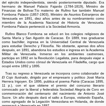
del ejército independentista, siendo posteriormente diputado. Era
hermano de Manuel Palacio Fajardo (1784-1819), Ministro de
Finanzas de Bolívar.Tío materno de Rufino fue también Manuel
Fombona Palacio (1857-1903), Ministro de Asuntos Extranjeros de
Venezuela en 1891, diez años antes de su nombramiento como
miembro de la Academia Nacional de Historia de Venezuela.
Fombona Palacio perteneció a la Sociedad Armonía.
Rufino Blanco Fombona se educó en los colegios religiosos de
Santa María y San Agustín de Caracas. En 1889, tras graduarse
como bachiller, ingresa en la Universidad Central de Venezuela
para estudiar Derecho y Filosofía. No obstante, apenas dos años
después, en 1891, abandona los estudios e ingresa en la Academia
Militar de Venezuela. Inmerso en los ambientes castrenses,
participa en 1892 en la Revolución Legalista, para después viajar a
Estados Unidos como cónsul de Venezuela en Filadelfia, cargo que
ocupó entre 1892 y 1895.
Tras su regreso a Venezuela se incorpora como colaborador de
El Cojo Ilustrado
, dirigido por el empresario y político José María
Herrera Irigoyen. En 1895, publica el poema
Patria
(Caracas 1895,
11 p.), con el que obtiene el premio del concurso literario
convocado por la liberal y federalista Sociedad Alegría de Coro en
conmemoración del centenario del nacimiento de Antonio José
Sucre. Un año después dará el salto a Europa, visitando España,
como agregado de la Legación Venezolana en Holanda, de donde
regresará a Venezuela en 1897.