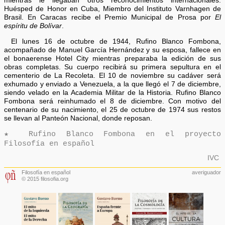
mientras le llegaban otros reconocimientos internacionales:
Huésped de Honor en Cuba, Miembro del Instituto Varnhagen de
Brasil. En Caracas recibe el Premio Municipal de Prosa por
El
espíritu de Bolívar
.
El lunes 16 de octubre de 1944, Rufino Blanco Fombona,
acompañado de Manuel García Hernández y su esposa, fallece en
el bonaerense Hotel City mientras preparaba la edición de sus
obras completas. Su cuerpo recibirá su primera sepultura en el
cementerio de La Recoleta. El 10 de noviembre su cadáver será
exhumado y enviado a Venezuela, a la que llegó el 7 de diciembre,
siendo velado en la Academia Militar de la Historia. Rufino Blanco
Fombona será reinhumado el 8 de diciembre. Con motivo del
centenario de su nacimiento, el 25 de octubre de 1974 sus restos
se llevan al Panteón Nacional, donde reposan.
★ Rufino Blanco Fombona en el proyecto
Filosofía en español
IVC
Filosofía en español
averiguador
© 2015 filosofia.org