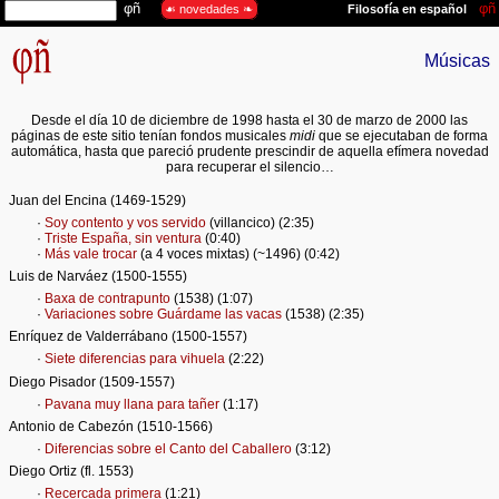
Músicas
Desde el día 10 de diciembre de 1998 hasta el 30 de marzo de 2000 las
páginas de este sitio tenían fondos musicales
midi
que se ejecutaban de forma
automática, hasta que pareció prudente prescindir de aquella efímera novedad
para recuperar el silencio…
Juan del Encina (1469-1529)
·
Soy contento y vos servido
(villancico) (2:35)
·
Triste España, sin ventura
(0:40)
·
Más vale trocar
(a 4 voces mixtas) (~1496) (0:42)
Luis de Narváez (1500-1555)
·
Baxa de contrapunto
(1538) (1:07)
·
Variaciones sobre Guárdame las vacas
(1538) (2:35)
Enríquez de Valderrábano (1500-1557)
·
Siete diferencias para vihuela
(2:22)
Diego Pisador (1509-1557)
·
Pavana muy llana para tañer
(1:17)
Antonio de Cabezón (1510-1566)
·
Diferencias sobre el Canto del Caballero
(3:12)
Diego Ortiz (fl. 1553)
·
Recercada primera
(1:21)