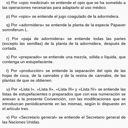
o) Por «opio medicinal» se entiende el opio que se ha sometido a
las operaciones necesarias para adaptarlo al uso médico.
p) Por «opio» se entiende el jugo coagulado de la adormidera.
q) Por «adormidera» se entiende la planta de la especie Papaver
somniferum L.
r) Por «paja de adormidera» se entiende todas las partes
(excepto las semillas) de la planta de la adormidera, después de
cortada.
s) Por «preparado» se entiende una mezcla, sólida o líquida, que
contenga un estupefaciente.
t) Por «producción» se entiende la separación del opio de las
hojas de coca, de la cannabis y de la resina de cannabis, de las
plantas de que se obtienen.
u) Por «Lista I», «Lista II», «Lista III» y «Lista IV» se entiende las
listas de estupefacientes o preparados que con esa numeración se
anexan a la presente Convención, con las modificaciones que se
introduzcan periódicamente en las mismas, según lo dispuesto en
el artículo tres.
v) Por «Secretario general» se entiende el Secretario general de
las Naciones Unidas.