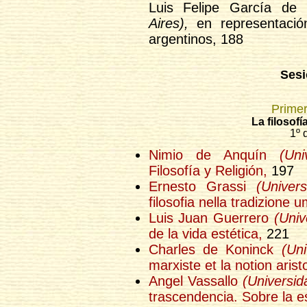
Luis Felipe García de
Aires),
en representación
argentinos, 188
Sesi
Primer
La filosofí
1º 
Nimio de Anquín
(Un
Filosofía y Religión,
197
Ernesto Grassi
(Univer
filosofia nella tradizione u
Luis Juan Guerrero
(Univ
de la vida estética,
221
Charles de Koninck
(Un
marxiste et la notion aris
Angel Vassallo
(Universid
trascendencia. Sobre la es