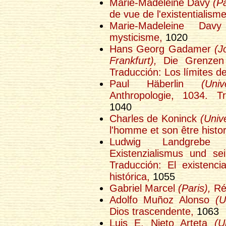
Marie-Madeleine Davy
(Pa
de vue de l'existentialism
Marie-Madeleine Da
mysticisme,
1020
Hans Georg Gadamer
(J
Frankfurt),
Die Grenzen d
Traducción: Los límites de
Paul Häberlin
(Univ
Anthropologie, 1034. Tra
1040
Charles de Koninck
(Univ
l'homme et son être histor
Ludwig Landgreb
Existenzialismus und sei
Traducción: El existenc
histórica,
1055
Gabriel Marcel
(Paris),
Réf
Adolfo Muñoz Alonso
(U
Dios trascendente,
1063
Luis E. Nieto Arteta
(U