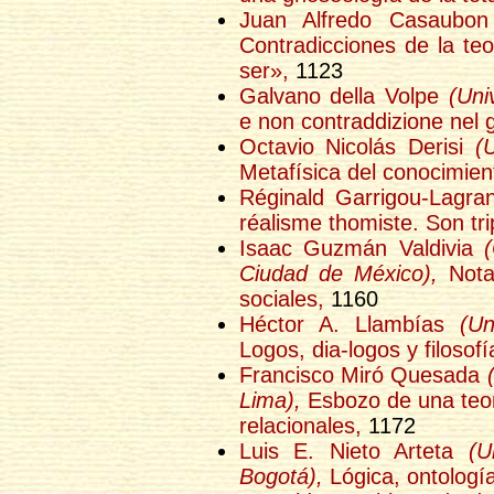
Juan Alfredo Casaubo
Contradicciones de la teo
ser»,
1123
Galvano della Volpe
(Uni
e non contraddizione nel g
Octavio Nicolás Derisi
(
Metafísica del conocimien
Réginald Garrigou-Lagr
réalisme thomiste. Son tr
Isaac Guzmán Valdivia
Ciudad de México),
Notas
sociales,
1160
Héctor A. Llambías
(Un
Logos, dia-logos y filosofí
Francisco Miró Quesada
Lima),
Esbozo de una teor
relacionales,
1172
Luis E. Nieto Arteta
(U
Bogotá),
Lógica, ontologí