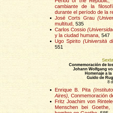
Period of the Republic, 
cambiante de la filoso
durante el período de la r
José Corts Grau
(Unive
multitud,
535
Carlos Cossio
(Universida
y la ciudad humana,
547
Ugo Spirito
(Università 
551
Sexta
Conmemoración de los 
Johann Wolfgang vo
Homenaje a la 
Guido de Rug
8 d
Enrique B. Pita
(Institu
Aires),
Conmemoración de
Fritz Joachim von Rintel
Menschen bei Goethe, 
hombre en Goethe,
585