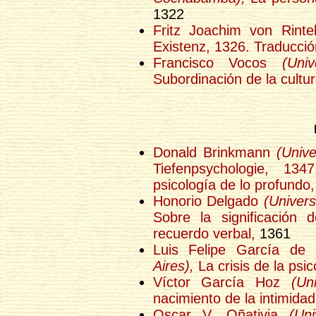
1322
Fritz Joachim von Rint
Existenz, 1326. Traducción
Francisco Vocos
(Uni
Subordinación de la cultura
Donald Brinkmann
(Unive
Tiefenpsychologie, 134
psicología de lo profundo,
Honorio Delgado
(Univer
Sobre la significación 
recuerdo verbal,
1361
Luis Felipe García de
Aires),
La crisis de la psic
Víctor García Hoz
(Un
nacimiento de la intimidad
Oscar V. Oñativia
(Un