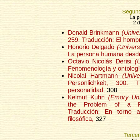
Segund
La 
2 d
Donald Brinkmann
(Univer
259. Traducción: El hombr
Honorio Delgado
(Univer
La persona humana desde e
Octavio Nicolás Derisi
(
Fenomenología y ontologí
Nicolai Hartmann
(Unive
Persönlichkeit, 300.
personalidad,
308
Kelmut Kuhn
(Emory Uni
the Problem of a Phi
Traducción: En torno a
filosófica,
327
Tercer