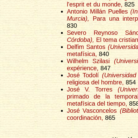
l'esprit et du monde,
825
Antonio Millán Puelles
(I
Murcia),
Para una interp
830
Severo Reynoso Sá
Córdoba),
El tema cristiano
Delfim Santos
(Universid
metafísica,
840
Wilhelm Szilasi
(Univers
expérience,
847
José Todolí
(Universidad
religiosa del hombre,
854
José V. Torres
(Unive
primado de la temporal
metafísica del tiempo,
85
José Vasconcelos
(Bibli
coordinación,
865