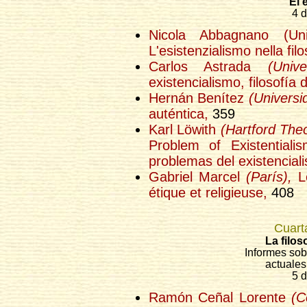
El 
4 d
Nicola Abbagnano (Univ
L'esistenzialismo nella fi
Carlos Astrada
(Univ
existencialismo, filosofía
Hernán Benítez
(Universi
auténtica,
359
Karl Löwith
(Hartford The
Problem of Existentiali
problemas del existencial
Gabriel Marcel
(París),
Le
étique et religieuse,
408
Cuart
La filo
Informes sobr
actuales
5 d
Ramón Ceñal Lorente
(C