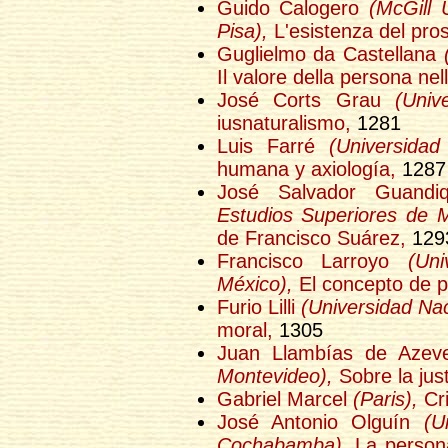
Guido Calogero
(McGill 
Pisa),
L'esistenza del pro
Guglielmo da Castellana
Il valore della persona nel
José Corts Grau
(Univ
iusnaturalismo,
1281
Luis Farré
(Universida
humana y axiología,
1287
José Salvador Guand
Estudios Superiores de M
de Francisco Suárez,
129
Francisco Larroyo
(Un
México),
El concepto de p
Furio Lilli
(Universidad Naci
moral,
1305
Juan Llambías de Aze
Montevideo),
Sobre la just
Gabriel Marcel
(Paris),
Cri
José Antonio Olguín
(U
Cochabamba),
La person