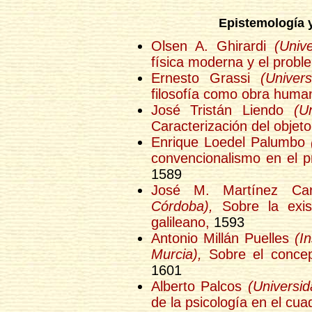
Epistemología y
Olsen A. Ghirardi
(Univ
física moderna y el proble
Ernesto Grassi
(Univer
filosofía como obra huma
José Tristán Liendo
(U
Caracterización del objet
Enrique Loedel Palumbo
convencionalismo en el p
1589
José M. Martínez Ca
Córdoba),
Sobre la exis
galileano,
1593
Antonio Millán Puelles
(I
Murcia),
Sobre el concep
1601
Alberto Palcos
(Universi
de la psicología en el cua