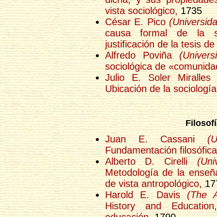
vista sociológico,
1735
César E. Pico
(Universid
causa formal de la s
justificación de la tesis d
Alfredo Poviña
(Univer
sociológica de «comunida
Julio E. Soler Miralle
Ubicación de la sociologí
Filosof
Juan E. Cassani
(
Fundamentación filosófica
Alberto D. Cirelli
(Un
Metodología de la enseña
de vista antropológico,
17
Harold E. Davis
(The A
History and Education
educación,
1790