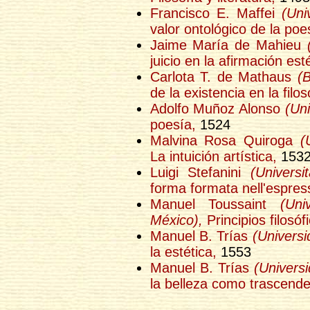
Francisco E. Maffei
(Uni
valor ontológico de la poe
Jaime María de Mahieu
juicio en la afirmación esté
Carlota T. de Mathaus
(
de la existencia en la filo
Adolfo Muñoz Alonso
(Un
poesía,
1524
Malvina Rosa Quiroga
(
La intuición artística,
153
Luigi Stefanini
(Universi
forma formata nell'espress
Manuel Toussaint
(Un
México),
Principios filosóf
Manuel B. Trías
(Universi
la estética,
1553
Manuel B. Trías
(Univers
la belleza como trascende