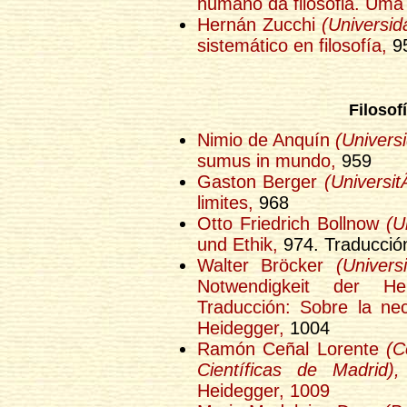
humano da filosofia. Uma 
Hernán Zucchi
(Universi
sistemático en filosofía,
9
Filosof
Nimio de Anquín
(Univers
sumus in mundo,
959
Gaston Berger
(UniversitÃ
limites,
968
Otto Friedrich Bollnow
(Un
und Ethik,
974. Traducción
Walter Bröcker
(Universi
Notwendigkeit der Hei
Traducción: Sobre la nec
Heidegger,
1004
Ramón Ceñal Lorente
(C
Científicas de Madrid),
Heidegger, 1009