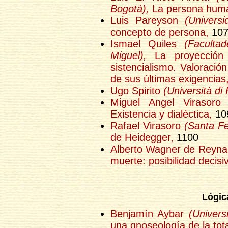
Bogotá),
La persona human
Luis Pareyson
(Univers
concepto de persona,
107
Ismael Quiles
(Faculta
Miguel),
La proyección f
sistencialismo. Valoración
de sus últimas exigencias
Ugo Spirito
(Università di
Miguel Angel Virasor
Existencia y dialéctica,
10
Rafael Virasoro
(Santa Fe
de Heidegger,
1100
Alberto Wagner de Reyn
muerte: posibilidad decisiv
Lógic
Benjamín Aybar
(Univer
una gnoseología de la tota