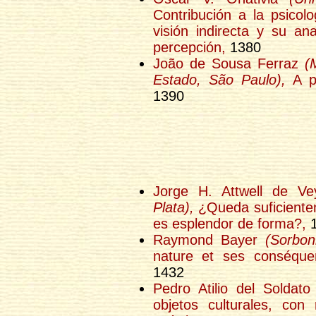
Contribución a la psicol
visión indirecta y su an
percepción,
1380
João de Sousa Ferraz
(
Estado, São Paulo),
A ps
1390
Jorge H. Attwell de V
Plata),
¿Queda suficientem
es esplendor de forma?,
1
Raymond Bayer
(Sorbon
nature et ses conséquen
1432
Pedro Atilio del Soldat
objetos culturales, con 