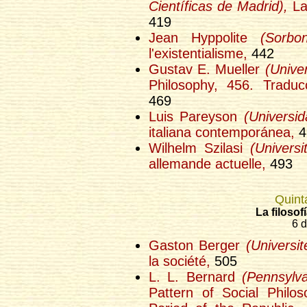
Científicas de Madrid),
La
419
Jean Hyppolite
(Sorbo
l'existentialisme,
442
Gustav E. Mueller
(Unive
Philosophy, 456. Traducc
469
Luis Pareyson
(Universi
italiana contemporánea,
4
Wilhelm Szilasi
(Universi
allemande actuelle,
493
Quint
La filoso
6 d
Gaston Berger
(Universit
la société,
505
L. L. Bernard
(Pennsylva
Pattern of Social Philo