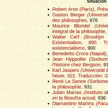
Situación 
Robert Aron
(París),
Prése
Gaston Berger
(Universit
des philosophes,
878
Maurice Blondel
(Unive
intégral de la philosophie,
Walter Cerf
(Brooklyn 
Existentialism, 890. T
existencialismo,
900
Benedetto Croce
(Napoli),
Jean Hyppolite
(Sorbonn
l'histoire chez Bergson,
9
Karl Jaspers
(Universität 
heute, 922. Traducción: Sit
René Le Senne
(Sorbonne
la philosophie,
931
Julián Marías
(Instituto
en la filosofía actual,
936
Diamantino Martins
(Facu