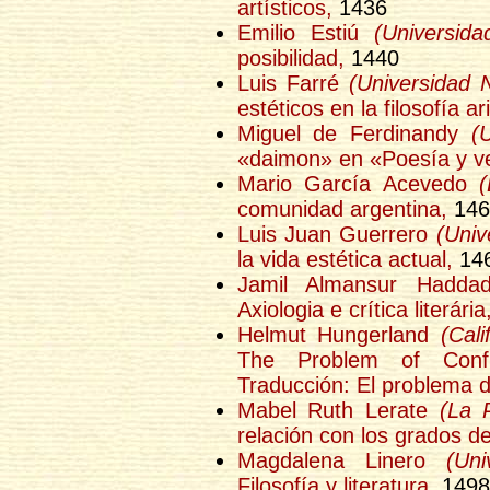
artísticos,
1436
Emilio Estiú
(Universid
posibilidad,
1440
Luis Farré
(Universidad 
estéticos en la filosofía ari
Miguel de Ferdinandy
(
«daimon» en «Poesía y v
Mario García Acevedo
(
comunidad argentina,
146
Luis Juan Guerrero
(Univ
la vida estética actual,
14
Jamil Almansur Hadd
Axiologia e crítica literária
Helmut Hungerland
(Cali
The Problem of Confl
Traducción: El problema de
Mabel Ruth Lerate
(La P
relación con los grados del
Magdalena Linero
(Un
Filosofía y literatura,
1498