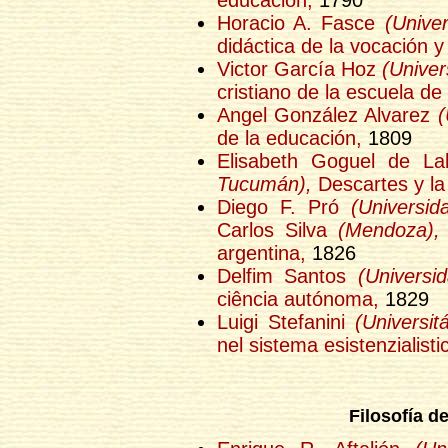
Horacio A. Fasce
(Unive
didáctica de la vocación y
Victor García Hoz
(Univer
cristiano de la escuela de 
Angel González Alvarez
(
de la educación,
1809
Elisabeth Goguel de L
Tucumán),
Descartes y l
Diego F. Pró
(Universi
Carlos Silva
(Mendoza),
argentina,
1826
Delfim Santos
(Universi
ciência autónoma,
1829
Luigi Stefanini
(Universit
nel sistema esistenzialisti
Filosofía de