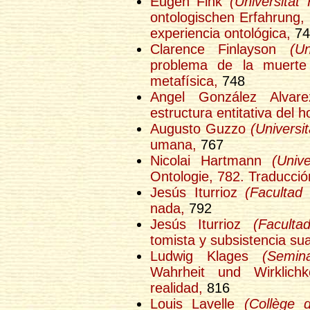
Eugen Fink
(Universität 
ontologischen Erfahrung,
experiencia ontológica,
74
Clarence Finlayson
(U
problema de la muerte
metafísica,
748
Angel González Alva
estructura entitativa del 
Augusto Guzzo
(Universit
umana,
767
Nicolai Hartmann
(Unive
Ontologie, 782. Traducció
Jesús Iturrioz
(Facultad
nada,
792
Jesús Iturrioz
(Faculta
tomista y subsistencia su
Ludwig Klages
(Semin
Wahrheit und Wirklichk
realidad,
816
Louis Lavelle
(Collège 