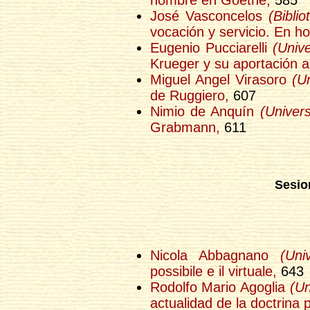
José Vasconcelos
(Bibli
vocación y servicio. En h
Eugenio Pucciarelli
(Univ
Krueger y su aportación a 
Miguel Angel Virasoro
(U
de Ruggiero,
607
Nimio de Anquín
(Univer
Grabmann,
611
Sesio
Nicola Abbagnano
(Uni
possibile e il virtuale,
643
Rodolfo Mario Agoglia
(Un
actualidad de la doctrina p