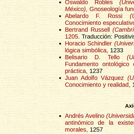
Oswaldo Robles
(Uni
México),
Gnoseología fun
Abelardo F. Rossi
(
Conocimiento especulativo
Bertrand Russell
(Cambri
1205.
Traducción: Positiv
Horacio Schindler
(Univer
lógica simbólica,
1233
Belisario D. Tello
(U
Fundamento ontológico d
práctica,
1237
Juan Adolfo Vázquez
(U
Conocimiento y realidad,
Axi
Andrés Avelino
(Universi
antinómico de la exist
morales,
1257