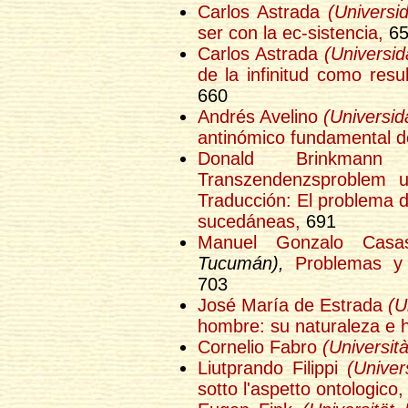
Carlos Astrada
(Universi
ser con la ec-sistencia,
65
Carlos Astrada
(Universi
de la infinitud como resu
660
Andrés Avelino
(Universi
antinómico fundamental de
Donald Brinkma
Transzendenzsproblem u
Traducción: El problema d
sucedáneas,
691
Manuel Gonzalo Casa
Tucumán),
Problemas y 
703
José María de Estrada
(U
hombre: su naturaleza e hi
Cornelio Fabro
(Universit
Liutprando Filippi
(Univer
sotto l'aspetto ontologico,