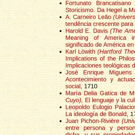
Fortunato Brancatisan
Storicismo. Da Hegel a M
A. Carneiro Leão
(Univers
tendência crescente para 
Harold E. Davis
(The Ame
Meaning of America in
significado de América en l
Karl Löwith
(Hartford The
Implications of the Philo
Implicaciones teológicas de
José Enrique Miguen
Acontecimiento y actuac
social,
1710
María Delia Gatica de M
Cuyo),
El lenguaje y la cul
Leopoldo Eulogio Palaci
La ideología de Bonald,
1
Juan Pichon-Rivière
(Uni
entre persona y person
dicha, y sus propiedade