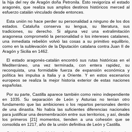
la hija del rey de Aragón doña Petronila. Esto revigoriza el estado
aragonés, que realiza sus amplios destinos históricos merced al
esfuerzo catalán vinculado desde entonces.
Esta unión no hace perder su personalidad a ninguno de los dos
estados. Cataluña conserva su lengua, su literatura, sus
tradiciones, su derecho. Si alguna vez una extralimitación
aragonesa comprometió la personalidad o los intereses catalanes,
una inmediata rebelión volvió las cosas a su primitivo equilibrio,
como en la sublevación de la Diputación catalana contra Juan II de
Aragón y Sicilia en 1462.
El estado aragonés-catalán encontró sus rutas históricas en el
Mediterráneo, una vez terminada, con entera rapidez, su
reconquista, una formidable fuerza de expansión económica y
política les impulsa a Italia y a Oriente. Y en estos escenarios
europeos se realiza la mejor historia exterior de estas naciones
españolas.
Por su parte, Castilla aparece también como reino independiente
en 1035. Su separación de León y Asturias no tenían otro
fundamento que las ambiciones o los repartos personales dentro
de una dinastía. No había las suficientes diferencias nacionales
para justificar una desmembración entre sus territorios, y así, desde
los primeros [21] momentos, tienden a una cohesión que se
consolida en 1217, año de la unión definitiva de León y Castilla.