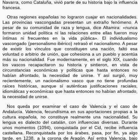
Navarra, como Cataluña, vivió parte de su historia bajo la influencia
francesa.
Otras regiones españolas no lograron cuajar en nacionalidades.
Las provincias vascongadas presentan un extraño fenómeno. A
pesar de su comunidad de raza y lengua, dice Altamira: «nunca
formaron unidad política ni las relaciones entre ellas fueron muy
íntimas ni frecuentes en la vida pública». El individualismo
vascongado (personalismo ibérico) retrasó el nacionalismo. A pesar
de existir los vínculos que constituyen una nación, faltó esa
voluntad o arbitrio de unión, que cohesiona a un pueblo y acentúa
más su nacionalidad. Fue modernamente, en el siglo XIX, cuando
los vascos recapacitaron su historia y sintieron, en vista de
circunstancias económicas y políticas que hasta entonces no
habían afrontado, la necesidad de unirse. Y así surgió, muy
recientemente, un nacionalismo vasco que no tiene profundas
raíces históricas, aunque sí auténticas justificaciones raciales,
idiomáticas y económicas que hasta entonces no habían afrontado,
la necesidad de unirse.
Nos queda por examinar el caso de Valencia y el caso de
Andalucía. Valencia, fecundísima en sus aportaciones propias a la
cultura española, no constituye realmente una nacionalidad. Su
lengua es dialecto del catalán, con influencias diversas. Durante
unos momentos (1094), conquistada por el Cid, recibe influencia
castellana. Reconquistada por los árabes, pasa, por fin, ya algo
tarde, en 1238, a la corona de Aragón. Así entra Valencia, bajo