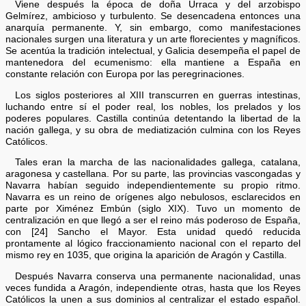
Viene después la época de doña Urraca y del arzobispo
Gelmírez, ambicioso y turbulento. Se desencadena entonces una
anarquía permanente. Y, sin embargo, como manifestaciones
nacionales surgen una literatura y un arte florecientes y magníficos.
Se acentúa la tradición intelectual, y Galicia desempeña el papel de
mantenedora del ecumenismo: ella mantiene a España en
constante relación con Europa por las peregrinaciones.
Los siglos posteriores al XIII transcurren en guerras intestinas,
luchando entre sí el poder real, los nobles, los prelados y los
poderes populares. Castilla continúa detentando la libertad de la
nación gallega, y su obra de mediatización culmina con los Reyes
Católicos.
Tales eran la marcha de las nacionalidades gallega, catalana,
aragonesa y castellana. Por su parte, las provincias vascongadas y
Navarra habían seguido independientemente su propio ritmo.
Navarra es un reino de orígenes algo nebulosos, esclarecidos en
parte por Ximénez Embún (siglo XIX). Tuvo un momento de
centralización en que llegó a ser el reino más poderoso de España,
con [24] Sancho el Mayor. Esta unidad quedó reducida
prontamente al lógico fraccionamiento nacional con el reparto del
mismo rey en 1035, que origina la aparición de Aragón y Castilla.
Después Navarra conserva una permanente nacionalidad, unas
veces fundida a Aragón, independiente otras, hasta que los Reyes
Católicos la unen a sus dominios al centralizar el estado español.