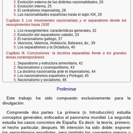
2.
Evolución externa de las distintas nacionalidades, 20
3.
Evolución interna, 25
4.
El centralismo imperialista, 28
5.
Las nacionalidades españolas hasta el siglo XIX, 29
Capítulo II.
Los movimientos nacionalistas y el separatismo desde los
resurgimientos hasta 1930
1.
Los resurgimientos: características generales, 32
2.
Evolución del separatismo catalán, 33
3.
El nacionalismo gallego, 37
4.
Vasconia, Valencia, Andalucía, Baleares, &c., 39
5.
Los separatismos y la Dictadura, 40
Capítulo III.
Conclusiones: la doctrina separatista frente a los grandes
temas contemporáneos
1.
Separatismo y estructura armonitaria, 42
2.
Nacionalismo y cosmopolitismo, 43
3.
La doctrina nacionalista ante el imperialismo, 44
4.
Los nacionalismos españoles y Portugal, 45
5.
Nacionalismo y socialismo, 46
Preliminar
Este trabajo ha sido compuesto exclusivamente para la
divulgación.
Comprende dos partes. La primera (o Introducción) estudia
conceptos generales, enfocados al panorama mundial. La segunda
estudia los casos concretos de España. Es decir: la teoría, primero;
el hecho particular, después. Mi intención ha sido doble: exponer
los separatismos españoles, pero también los conceptos previos y