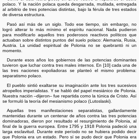
polaco. Y la nación polaca queda desgarrada, mutilada, entregada
al arbitrio de tres potencias distintas, bajo la férula de tres estados
de diversa estructura.
Pasó así más de un siglo. Todo ese tiempo, sin embargo, no
logró alterar lo más mínimo el espíritu nacional. Nada pudieron
para modificarlo aquellos tres poderosos reactivos políticos que
actuaban sobre distintos puntos del suelo polaco: Alemania, Rusia,
Austria. La unidad espiritual de Polonia no se quebrantó ni un
momento.
Durante esos años los gobiernos de las potencias dominantes
tuvieron que luchar contra tres males internos. En [10] cada una de
las tres naciones expoliadoras se planteó el mismo problema:
separatismo polaco.
El pueblo sintió exaltarse su imaginación ante los tres sucesivos
atropellos imperialistas. Y se habló del papel mesiánico de Polonia.
Nuestra nación –dijeron– fue repartida como la túnica de Cristo. Así
se formuló la teoría del mesianismo polaco (Lutoslaski).
Aquellas tres manifestaciones separatistas, gallardamente
mantenidas durante un centenar de años contra las tres potencias
dominadoras, dieron por resultado el resurgimiento de Polonia, al
final de la guerra europea. Entre 1795 y 1918 Polonia padeció una
larga esclavitud. Durante este período no se hubiera podido decir
que Polonia era un estado. Pero sí se pudo decir que Polonia era