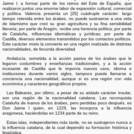
Jaime I, a formar parte de los reinos del Este de España, que
realizaron juntos una enorme labor de expansión cultural, comercial
y política. Valencia presenta un [25] cuádruple carácter: largo
tiempo retenida entre los árabes, no puede sustraerse a una veta
de islamismo que creó su gran agricultura y su fina sensibilidad
literaria; por parte de Aragón, recibe una herencia política; por parte
de Cataluña, influencias idiomáticas y jurídicas; por parte de
Castilla, diversos elementos transmitidos por los contactos políticos.
Este carácter mixto la convierte en una región matizada de distintas
nacionalidades, de fecunda diversidad.
Andalucía, sometida a la acción pasiva de los árabes que le
legaron costumbres y enseñanzas tradicionales, y a la acción
incesante de Castilla que le imponía nuevos usos, idioma e
instituciones durante varios siglos, tampoco puede llamarse a
conciencia una nacionalidad, aunque sí es una región con vida
económica y caracteres geográficos propios.
Las Baleares, por último, a pesar de su aislado carácter insular,
son una región de la nacionalidad catalana. Las reconquista
Cataluña de manos de los árabes, pero perdidas poco después, es
Don Jaime I quien, en 1229, las incorpora a la influencia
aragonesa, haciéndolas en 1234 parte de su reino.
Estas islas, independientes más tarde, no se sustrajeron nunca a
la influencia catalana, de la cual dependió su formación histórica y
lingüística.