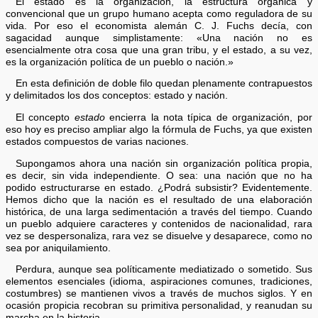
El estado es la organización, la estructura orgánica y
convencional que un grupo humano acepta como reguladora de su
vida. Por eso el economista alemán C. J. Fuchs decía, con
sagacidad aunque simplistamente: «Una nación no es
esencialmente otra cosa que una gran tribu, y el estado, a su vez,
es la organización política de un pueblo o nación.»
En esta definición de doble filo quedan plenamente contrapuestos
y delimitados los dos conceptos: estado y nación.
El concepto
estado
encierra la nota típica de organización, por
eso hoy es preciso ampliar algo la fórmula de Fuchs, ya que existen
estados compuestos de varias naciones.
Supongamos ahora una nación sin organización política propia,
es decir, sin vida independiente. O sea: una nación que no ha
podido estructurarse en estado. ¿Podrá subsistir? Evidentemente.
Hemos dicho que la nación es el resultado de una elaboración
histórica, de una larga sedimentación a través del tiempo. Cuando
un pueblo adquiere caracteres y contenidos de nacionalidad, rara
vez se despersonaliza, rara vez se disuelve y desaparece, como no
sea por aniquilamiento.
Perdura, aunque sea políticamente mediatizado o sometido. Sus
elementos esenciales (idioma, aspiraciones comunes, tradiciones,
costumbres) se mantienen vivos a través de muchos siglos. Y en
ocasión propicia recobran su primitiva personalidad, y reanudan su
marcha en la historia.