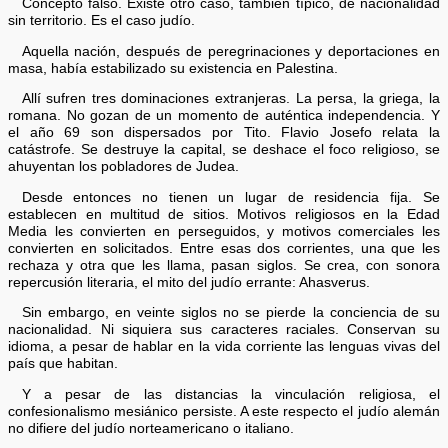
Concepto falso. Existe otro caso, también típico, de nacionalidad
sin territorio. Es el caso judío.
Aquella nación, después de peregrinaciones y deportaciones en
masa, había estabilizado su existencia en Palestina.
Allí sufren tres dominaciones extranjeras. La persa, la griega, la
romana. No gozan de un momento de auténtica independencia. Y
el año 69 son dispersados por Tito. Flavio Josefo relata la
catástrofe. Se destruye la capital, se deshace el foco religioso, se
ahuyentan los pobladores de Judea.
Desde entonces no tienen un lugar de residencia fija. Se
establecen en multitud de sitios. Motivos religiosos en la Edad
Media les convierten en perseguidos, y motivos comerciales les
convierten en solicitados. Entre esas dos corrientes, una que les
rechaza y otra que les llama, pasan siglos. Se crea, con sonora
repercusión literaria, el mito del judío errante: Ahasverus.
Sin embargo, en veinte siglos no se pierde la conciencia de su
nacionalidad. Ni siquiera sus caracteres raciales. Conservan su
idioma, a pesar de hablar en la vida corriente las lenguas vivas del
país que habitan.
Y a pesar de las distancias la vinculación religiosa, el
confesionalismo mesiánico persiste. A este respecto el judío alemán
no difiere del judío norteamericano o italiano.