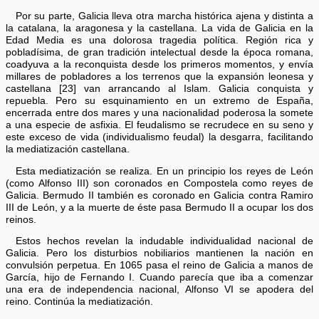
Por su parte, Galicia lleva otra marcha histórica ajena y distinta a
la catalana, la aragonesa y la castellana. La vida de Galicia en la
Edad Media es una dolorosa tragedia política. Región rica y
pobladísima, de gran tradición intelectual desde la época romana,
coadyuva a la reconquista desde los primeros momentos, y envía
millares de pobladores a los terrenos que la expansión leonesa y
castellana [23] van arrancando al Islam. Galicia conquista y
repuebla. Pero su esquinamiento en un extremo de España,
encerrada entre dos mares y una nacionalidad poderosa la somete
a una especie de asfixia. El feudalismo se recrudece en su seno y
este exceso de vida (individualismo feudal) la desgarra, facilitando
la mediatización castellana.
Esta mediatización se realiza. En un principio los reyes de León
(como Alfonso III) son coronados en Compostela como reyes de
Galicia. Bermudo II también es coronado en Galicia contra Ramiro
III de León, y a la muerte de éste pasa Bermudo II a ocupar los dos
reinos.
Estos hechos revelan la indudable individualidad nacional de
Galicia. Pero los disturbios nobiliarios mantienen la nación en
convulsión perpetua. En 1065 pasa el reino de Galicia a manos de
García, hijo de Fernando I. Cuando parecía que iba a comenzar
una era de independencia nacional, Alfonso VI se apodera del
reino. Continúa la mediatización.