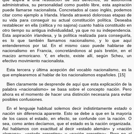
administrativa, su personalidad como pueblo libre, esta aspiración
puede llamarse nacionalista. Concretados al caso inglés, podemos
citar como ejemplo a Irlanda. Irlanda atravesó dolorosas etapas de
su vida para conseguir su actual constitución política. Deseaba
restablecer en ella (céltica y no sajona) cuanto había constituido en
otro tiempo su antigua individualidad, ya que no su independencia.
Esta aspiración irlandesa, y la política realizada para conseguirla,
es lo que también llamamos nacionalismo, y lo que aquí
entenderemos por tal. En el mismo caso puede hablarse de
nacionalismo en Francia, concretándonos al país bretón, en el
macizo armoricano. Y, en efecto, existe allí, según Scheu, un
efectivo movimiento nacionalista.
Esta tercera y última acepción del vocablo nacionalismo, es la
que emplearemos al hablar de los nacionalismos españoles. [15]
Bien claramente se desprende de aquí que esta explicación de la
palabra «nacionalismo» se basa sobre el concepto nación. Pero
ahora es el momento de hacer una distinción necesaria para evitar
posibles confusiones.
En el lenguaje habitual solemos decir indistintamente
estado
o
nación
sin diferencia aparente. Esto se debe a que en la mayoría
de los casos el estado, en efecto, se confunde con la nación. O
sea, como antes decíamos, que el estado es la nación organizada.
Así hablamos con exactitud al decir «estado alemán» y «nación
alemana», «estado argentino» y «nación argentina». Pero no al