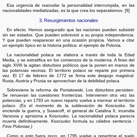
Esa urgencia de reanudar la personalidad interrumpida, en las
nacionalidades mediatizadas, es la que crea los separatismos. [9]
3. Resurgimientos nacionales
En efecto. Hemos asegurado que las naciones pueden subsistir
sin ser estados. Que pueden sobrevivir a su propia independencia.
Y que pueden reaparecer en una ocasión propicia. Vamos a citar
un ejemplo típico en la historia política: el ejemplo de Polonia.
La nacionalidad polaca se elabora a través de toda la Edad
Media, y se estratifica en los comienzos de la moderna. A fines del
siglo XVIII la agitan disturbios políticos que la ponen en manos de
las potencias vecinas. El territorio polaco se reparte por primera
vez. El 17 de febrero de 1772 se firma este despojo magistral.
Rusia, Austria y Prusia se aprovechan de la debilidad polaca.
Sobreviene la reforma de Poniatowski. Los disturbios persisten.
Se renuevan las cuestiones fronterizas. Intervienen otra vez las
potencias, y en 1793 un nuevo reparto vuelve a mermar el territorio
polaco. (Es el momento de la sublevación de Kosciusko. Se
enciende la guerra, y Suwaroff, el general de Catalina II, incendia
Varsovia y aprisiona a Kosciusko. La nacionalidad polaca parecía
muerta definitivamente. Kosciusko formula su célebre sentencia :
Finis Poloniae.)
Como si esto fuera poco, en 1795 vuelve a repartirse el suelo