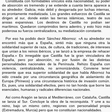
Constituida con formidables vínculos esta nacionalidad, su poder
de absorción es tremendo y se extiende a cuanta tierra aparece a
su alrededor. Galicia, más débil y desgarrada por luchas internas,
es prontamente mediatizada. Los grandes esfuerzos de Castilla se
dirigen al sur, donde están las tierras islámicas, teatro de sus
ansias expansivas. Los destinos de Castilla no podían ser
marítimos. Quedaron comprimidos tierra adentro, y esto hizo más
poderosa su fuerza centralizadora, su mediatización constante.
Por eso ha podido decir Sánchez Albornoz: «A su alrededor no
encontró más que a España, sintió más que ninguna otra la
solidaridad superior de raza, de cultura, de tradiciones, de intereses
que unían a los reinos ibéricos, y se lanzó a la empresa de rehacer
España.» Es innegable que Castilla fue la gran vinculadora de
España, pero por absorción, no por fusión de las distintas
personalidades nacionales de la Península. Rehizo España con
violencia, centralizándola, no armonizándola. Conviene tener
presente que esa superior solidaridad de que habla Albornoz ha
sido creada por una circunstancia geográfica de aislamiento de
Europa (Pirineos) y una circunstancia histórica de invasión común.
Es, pues, una solidaridad efectiva, pero no tan honda que borre las
esenciales, humanas y radicales diferencias nacionales.
Así como Aragón se lanza al Mediterráneo, con Cataluña, Castilla
se lanza al Sur. Concluye la obra de la reconquista. Y une a su
reino, bajo un mismo cetro, regiones con personalidad propia
(Extremadura, Murcia) pero que no constituían nacionalidades.