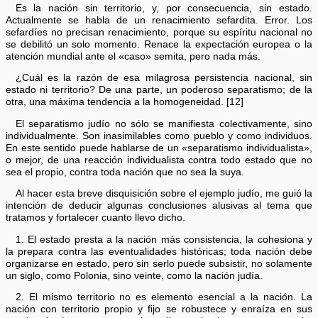
Es la nación sin territorio, y, por consecuencia, sin estado.
Actualmente se habla de un renacimiento sefardita. Error. Los
sefardíes no precisan renacimiento, porque su espíritu nacional no
se debilitó un solo momento. Renace la expectación europea o la
atención mundial ante el «caso» semita, pero nada más.
¿Cuál es la razón de esa milagrosa persistencia nacional, sin
estado ni territorio? De una parte, un poderoso separatismo; de la
otra, una máxima tendencia a la homogeneidad. [12]
El separatismo judío no sólo se manifiesta colectivamente, sino
individualmente. Son inasimilables como pueblo y como individuos.
En este sentido puede hablarse de un «separatismo individualista»,
o mejor, de una reacción individualista contra todo estado que no
sea el propio, contra toda nación que no sea la suya.
Al hacer esta breve disquisición sobre el ejemplo judío, me guió la
intención de deducir algunas conclusiones alusivas al tema que
tratamos y fortalecer cuanto llevo dicho.
1. El estado presta a la nación más consistencia, la cohesiona y
la prepara contra las eventualidades históricas; toda nación debe
organizarse en estado, pero sin serlo puede subsistir, no solamente
un siglo, como Polonia, sino veinte, como la nación judía.
2. El mismo territorio no es elemento esencial a la nación. La
nación con territorio propio y fijo se robustece y enraíza en sus