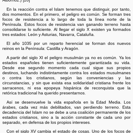
Albornoz.) [20]
En la reacción contra el Islam tenemos que distinguir, por tanto,
dos momentos. En el primero, el peligro es común. Se forman tres
focos de resistencia a lo largo de toda la línea norte de la
Península. Estos focos de resistencia van ganando terreno hasta
consolidarse lo suficiente. Al llegar el siglo X existen ya formados
tres estados: León y Asturias, Navarra, Cataluña.
El año 1035 por un reparto herencial se forman dos nuevos
reinos en la Península: Castilla y Aragón.
A partir del siglo XI el peligro musulmán ya no es común. Ya los
estados españoles tienen suficientemente garantizada su vida.
Desde ese segundo momento cada cual sigue sus propios
destinos, luchando indistintamente contra los estados musulmanes
o contra los cristianos, según las conveniencias y las
circunstancias, y sin que exista esa solidaridad cristiana frente los
sarracenos, ni esa epopeya hispánica de reconquista que la
retórica tradicional ha querido presentarnos.
Así se desenvuelve la vida española en la Edad Media. Los
árabes, cada vez más debilitados, van perdiendo terreno. Esta
decadencia del Islam no se debe a una coalición permanente de los
estados cristianos, sino a la acción constante de cada uno por
separado, en defensa de los propios intereses.
Con el siglo XV cambia el estado de cosas. Uno de los focos de