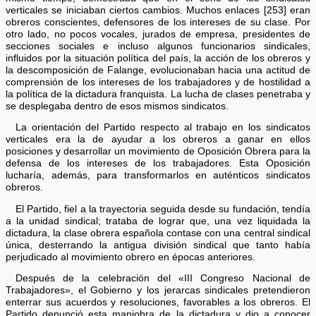
verticales se iniciaban ciertos cambios. Muchos enlaces [253] eran
obreros conscientes, defensores de los intereses de su clase. Por
otro lado, no pocos vocales, jurados de empresa, presidentes de
secciones sociales e incluso algunos funcionarios sindicales,
influidos por la situación política del país, la acción de los obreros y
la descomposición de Falange, evolucionaban hacia una actitud de
comprensión de los intereses de los trabajadores y de hostilidad a
la política de la dictadura franquista. La lucha de clases penetraba y
se desplegaba dentro de esos mismos sindicatos.
La orientación del Partido respecto al trabajo en los sindicatos
verticales era la de ayudar a los obreros a ganar en ellos
posiciones y desarrollar un movimiento de Oposición Obrera para la
defensa de los intereses de los trabajadores. Esta Oposición
lucharía, además, para transformarlos en auténticos sindicatos
obreros.
El Partido, fiel a la trayectoria seguida desde su fundación, tendía
a la unidad sindical; trataba de lograr que, una vez liquidada la
dictadura, la clase obrera española contase con una central sindical
única, desterrando la antigua división sindical que tanto había
perjudicado al movimiento obrero en épocas anteriores.
Después de la celebración del «III Congreso Nacional de
Trabajadores», el Gobierno y los jerarcas sindicales pretendieron
enterrar sus acuerdos y resoluciones, favorables a los obreros. El
Partido denunció esta maniobra de la dictadura y dio a conocer