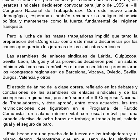
jerarcas sindicales decidieron convocar para junio de 1955 el «III
Congreso Nacional de Trabajadores». Con este nuevo alarde
demagógico, esperaban también recuperar su antigua influencia
política y mantenerse como la fuerza fundamental del régimen
franquista.
Pero la lucha de las masas trabajadoras impidió que tanto la
preparación del «Congreso» como éste mismo discurrieran por los
cauces que querían los jerarcas de los sindicatos verticales.
Las asambleas de enlaces sindicales de Lérida, Guipúzcoa,
Sevilla, León, Burgos y otras provincias decidieron pedir un salario
mínimo vital con escala móvil. En el mismo sentido se pronunciaron
los «congresos regionales» de Barcelona, Vizcaya, Oviedo, Sevilla,
Burgos, Valencia y otros.
El estado de ánimo de la clase obrera, reflejado en los debates y
conclusiones de las asambleas de enlaces sindicales y de los
«congresos regionales», presionó sobre el «III Congreso Nacional
de Trabajadores», y éste aprobó, entre otros acuerdos, las tres
reivindicaciones que figuraban en el Programa del Partido
Comunista: un salario mínimo vital con escala móvil por una
jornada efectiva de ocho horas de trabajo; a trabajo igual, salario
igual y el seguro de paro.
Este hecho era una prueba de la fuerza de los trabajadores y, al
mismo tiempo, demostraba que en el seno de los sindicatos