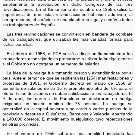
ampliamente la aprobación en dicho Congreso de las tres
reivindicaciones. En el llamamiento de octubre de 1955 explicó la
importancia de que estas reivindicaciones hubiesen adquirido, al
ser aprobadas, el carácter de una plataforma legal y común a todos
los trabajadores de España.
Las tres reivindicaciones se convirtieron en bandera de combate
de los trabajadores, que utilizaban las más variadas formas para
luchar por ellas.
En febrero de 1956, el PCE volvió a dirigir un llamamiento a los
trabajadores aconsejándoles prepararse a utilizar la huelga general
si el Gobierno no otorgaba un aumento de salarios.
La idea de la huelga fue tomando cuerpo y extendiéndose por el
país. Ante el temor de que se repitieran las [254] manifestaciones y
protestas de 1951, el Gobierno decretó en marzo de 1956 un
aumento de salarios de un 16 % prometiendo otro del 6% para el
otoño. Estas decisiones no daban satisfacción a los trabajadores. El
9 de abril, los obreros de Pamplona se declararon en huelga
exigiendo un salario mínimo de 75 pesetas. La huelga se
generalizó en la capital navarra y se corrió a varios pueblos de la
provincia y después a Guipúzcoa, Barcelona y Valencia, abarcando
a 140.000 obreros. El movimiento huelguístico tuvo repercusiones
en otras provincias.
En el verano de 1956 cobraron una amplitud inusitada las