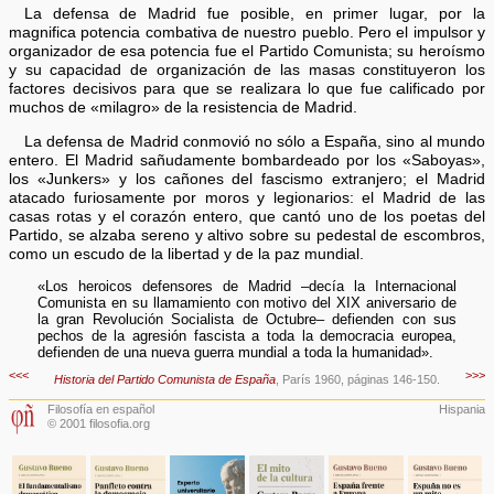
La defensa de Madrid fue posible, en primer lugar, por la
magnifica potencia combativa de nuestro pueblo. Pero el impulsor y
organizador de esa potencia fue el Partido Comunista; su heroísmo
y su capacidad de organización de las masas constituyeron los
factores decisivos para que se realizara lo que fue calificado por
muchos de «milagro» de la resistencia de Madrid.
La defensa de Madrid conmovió no sólo a España, sino al mundo
entero. El Madrid sañudamente bombardeado por los «Saboyas»,
los «Junkers» y los cañones del fascismo extranjero; el Madrid
atacado furiosamente por moros y legionarios: el Madrid de las
casas rotas y el corazón entero, que cantó uno de los poetas del
Partido, se alzaba sereno y altivo sobre su pedestal de escombros,
como un escudo de la libertad y de la paz mundial.
«Los heroicos defensores de Madrid –decía la Internacional
Comunista en su llamamiento con motivo del XIX aniversario de
la gran Revolución Socialista de Octubre– defienden con sus
pechos de la agresión fascista a toda la democracia europea,
defienden de una nueva guerra mundial a toda la humanidad».
<<<
>>>
Historia del Partido Comunista de España
, París 1960, páginas 146-150.
Filosofía en español
Hispania
© 2001 filosofia.org