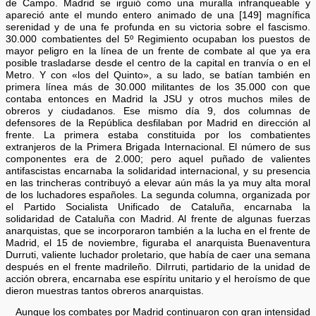
de Campo. Madrid se irguió como una muralla infranqueable y
apareció ante el mundo entero animado de una [149] magnífica
serenidad y de una fe profunda en su victoria sobre el fascismo.
30.000 combatientes del 5º Regimiento ocupaban los puestos de
mayor peligro en la línea de un frente de combate al que ya era
posible trasladarse desde el centro de la capital en tranvía o en el
Metro. Y con «los del Quinto», a su lado, se batían también en
primera línea más de 30.000 militantes de los 35.000 con que
contaba entonces en Madrid la JSU y otros muchos miles de
obreros y ciudadanos. Ese mismo día 9, dos columnas de
defensores de la República desfilaban por Madrid en dirección al
frente. La primera estaba constituida por los combatientes
extranjeros de la Primera Brigada Internacional. El número de sus
componentes era de 2.000; pero aquel puñado de valientes
antifascistas encarnaba la solidaridad internacional, y su presencia
en las trincheras contribuyó a elevar aún más la ya muy alta moral
de los luchadores españoles. La segunda columna, organizada por
el Partido Socialista Unificado de Cataluña, encarnaba la
solidaridad de Cataluña con Madrid. Al frente de algunas fuerzas
anarquistas, que se incorporaron también a la lucha en el frente de
Madrid, el 15 de noviembre, figuraba el anarquista Buenaventura
Durruti, valiente luchador proletario, que había de caer una semana
después en el frente madrileño. DiIrruti, partidario de la unidad de
acción obrera, encarnaba ese espíritu unitario y el heroísmo de que
dieron muestras tantos obreros anarquistas.
Aunque los combates por Madrid continuaron con gran intensidad