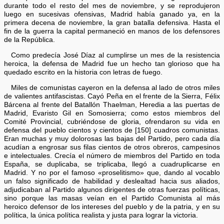
durante todo el resto del mes de noviembre, y se reprodujeron
luego en sucesivas ofensivas, Madrid había ganado ya, en la
primera decena de noviembre, la gran batalla defensiva. Hasta el
fin de la guerra la capital permaneció en manos de los defensores
de la República.
Como predecía José Díaz al cumplirse un mes de la resistencia
heroica, la defensa de Madrid fue un hecho tan glorioso que ha
quedado escrito en la historia con letras de fuego.
Miles de comunistas cayeron en la defensa al lado de otros miles
de valientes antifascistas. Cayó Peña en el frente de la Sierra, Félix
Bárcena al frente del Batallón Thaelman, Heredia a las puertas de
Madrid, Evaristo Gil en Somosierra; como estos miembros del
Comité Provincial, cubriéndose de gloria, ofrendaron su vida en
defensa del pueblo cientos y cientos de [150] cuadros comunistas.
Eran muchas y muy dolorosas las bajas del Partido, pero cada día
acudían a engrosar sus filas cientos de otros obreros, campesinos
e intelectuales. Crecía el número de miembros del Partido en toda
España, se duplicaba, se triplicaba, llegó a cuadruplicarse en
Madrid. Y no por el famoso «proselitismo» que, dando al vocablo
un falso significado de habilidad y deslealtad hacia sus aliados,
adjudicaban al Partido algunos dirigentes de otras fuerzas políticas,
sino porque las masas veían en el Partido Comunista al más
heroico defensor de los intereses del pueblo y de la patria, y en su
política, la única política realista y justa para lograr la victoria.