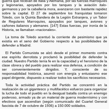
guerra que recibían de Italia y Alemania, por las fuerzas marroquíes
y legionarias, apoyados por los tanques y la aviación italo-
germanos y por la caballería mora, avanzaron con bastante rapidez
sobre la capital. El 27 de septiembre los franquistas tomaron
Toledo, con la Quinta Bandera de la Legión Extranjera, y un Tabor
de Regulares Marroquíes, apoyados por tanques, aviones y
cañones italianos y alemanes. [147] Estas fuerzas, por ironía de la
Historia, se llamaban «nacionales».
La toma de Toledo acentuó la corriente de pesimismo que ya
existía en el seno del Gobierno respecto a las posibilidades de
defender a Madrid.
El Partido Comunista se alzó desde el primer momento contra
ese espíritu derrotista y proclamó la posibilidad de defender la
ciudad. Nuestro Partido tenía fe en la capacidad y el heroísmo de la
clase obrera y del pueblo para realizar esa defensa, a condición de
ser convenientemente dirigidos. Y, consciente de su
responsabilidad histórica, asumió con energía y entusiasmo ese
papel dirigente, dispuesto a realizar todos los sacrificios necesarios.
Toda la actividad práctica del Partido se concentró en la
realización de un gigantesco y multifacético esfuerzo para organizar
la lucha de todo el pueblo en la desigual batalla contra un enemigo
poderoso, armado ya de un material de guerra modernísimo y con
efectivos que ascendían (según comunicado del Cuartel General
fascista de 7 de octubre de 1936) a 150.000 soldados.