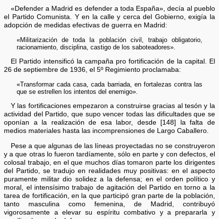
«Defender a Madrid es defender a toda España», decía al pueblo
el Partido Comunista. Y en la calle y cerca del Gobierno, exigía la
adopción de medidas efectivas de guerra en Madrid:
«Militarización de toda la población civil, trabajo obligatorio,
racionamiento, disciplina, castigo de los saboteadores».
El Partido intensificó la campaña pro fortificación de la capital. El
26 de septiembre de 1936, el 5º Regimiento proclamaba:
«Transformar cada casa, cada barriada, en fortalezas contra las
que se estrellen los intentos del enemigo».
Y las fortificaciones empezaron a construirse gracias al tesón y la
actividad del Partido, que supo vencer todas las dificultades que se
oponían a la realización de esa labor, desde [148] la falta de
medios materiales hasta las incomprensiones de Largo Caballero.
Pese a que algunas de las líneas proyectadas no se construyeron
y a que otras lo fueron tardíamente, sólo en parte y con defectos, el
colosal trabajo, en el que muchos días tomaron parte los dirigentes
del Partido, se tradujo en realidades muy positivas: en el aspecto
puramente militar dio solidez a la defensa; en el orden político y
moral, el intensísimo trabajo de agitación del Partido en torno a la
tarea de fortificación, en la que participó gran parte de la población,
tanto masculina como femenina, de Madrid, contribuyó
vigorosamente a elevar su espíritu combativo y a prepararla y