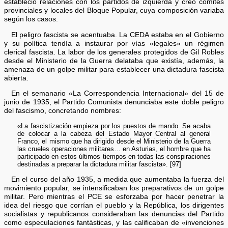
estableció relaciones con los partidos de izquierda y creó comités
provinciales y locales del Bloque Popular, cuya composición variaba
según los casos.
El peligro fascista se acentuaba. La CEDA estaba en el Gobierno
y su política tendía a instaurar por vías «legales» un régimen
clerical fascista. La labor de los generales protegidos de Gil Robles
desde el Ministerio de la Guerra delataba que existía, además, la
amenaza de un golpe militar para establecer una dictadura fascista
abierta.
En el semanario «La Correspondencia Internacional» del 15 de
junio de 1935, el Partido Comunista denunciaba este doble peligro
del fascismo, concretando nombres:
«La fascistización empieza por los puestos de mando. Se acaba
de colocar a la cabeza del Estado Mayor Central al general
Franco, el mismo que ha dirigido desde el Ministerio de la Guerra
las crueles operaciones militares… en Asturias, el hombre que ha
participado en estos últimos tiempos en todas las conspiraciones
destinadas a preparar la dictadura militar fascista». [97]
En el curso del año 1935, a medida que aumentaba la fuerza del
movimiento popular, se intensificaban los preparativos de un golpe
militar. Pero mientras el PCE se esforzaba por hacer penetrar la
idea del riesgo que corrían el pueblo y la República, los dirigentes
socialistas y republicanos consideraban las denuncias del Partido
como especulaciones fantásticas, y las calificaban de «invenciones