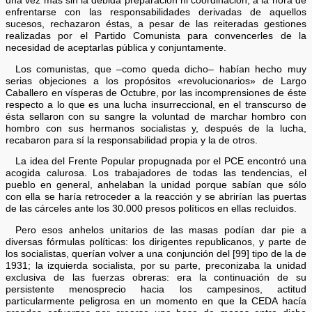
una vez más sin la debida preparación ni coordinación, a la hora de
enfrentarse con las responsabilidades derivadas de aquellos
sucesos, rechazaron éstas, a pesar de las reiteradas gestiones
realizadas por el Partido Comunista para convencerles de la
necesidad de aceptarlas pública y conjuntamente.
Los comunistas, que –como queda dicho– habían hecho muy
serias objeciones a los propósitos «revolucionarios» de Largo
Caballero en vísperas de Octubre, por las incomprensiones de éste
respecto a lo que es una lucha insurreccional, en el transcurso de
ésta sellaron con su sangre la voluntad de marchar hombro con
hombro con sus hermanos socialistas y, después de la lucha,
recabaron para sí la responsabilidad propia y la de otros.
La idea del Frente Popular propugnada por el PCE encontró una
acogida calurosa. Los trabajadores de todas las tendencias, el
pueblo en general, anhelaban la unidad porque sabían que sólo
con ella se haría retroceder a la reacción y se abrirían las puertas
de las cárceles ante los 30.000 presos políticos en ellas recluidos.
Pero esos anhelos unitarios de las masas podían dar pie a
diversas fórmulas políticas: los dirigentes republicanos, y parte de
los socialistas, querían volver a una conjunción del [99] tipo de la de
1931; la izquierda socialista, por su parte, preconizaba la unidad
exclusiva de las fuerzas obreras: era la continuación de su
persistente menosprecio hacia los campesinos, actitud
particularmente peligrosa en un momento en que la CEDA hacía