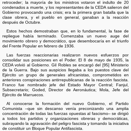
retroceder; la mayoría de los ministros votaron el indulto de 20
condenados a muerte, y los representantes de la CEDA salieron del
Gobierno provocando una crisis; era la primera gran batalla que la
clase obrera, y el pueblo en general, ganaban a la reacción
después de Octubre.
Estos hechos demostraban que, en lo fundamental, la fase de
repliegue había terminado. Comenzaba un nuevo auge del
movimiento obrero y democrático, que desembocaría en el triunfo
del Frente Popular en febrero de 1936.
Las fuerzas reaccionarias realizaron nuevos esfuerzos por
consolidar sus posiciones en el Poder. El 8 de mayo de 1935, la
CEDA volvió al Gobierno. Gil Robles se encargó del [95] Ministerio
de la Guerra. Bajo sus auspicios llegaba a los puestos clave del
Ejército un grupo de generales africanistas, comprometidos en
anteriores conspiraciones antirrepublicanas de la reacción fascista.
Franco fue nombrado jefe del Estado Mayor Central; Fanjul,
Subsecretario; Goded, Director de Aeronáutica; Mola, Jefe del
Ejército de Marruecos.
Al conocerse la formación del nuevo Gobierno, el Partido
Comunista –que sin descanso venía preconizando una amplia
concentración de todas las fuerzas opuestas al fascismo– se dirigió
a todos los partidos y organizaciones obreras y democráticas,
subrayando la agravación del peligro fascista y tomando la iniciativa
de constituir un Bloque Popular Antifascista.