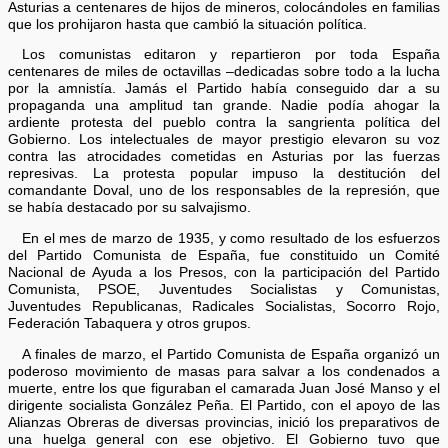
Asturias a centenares de hijos de mineros, colocándoles en familias
que los prohijaron hasta que cambió la situación política.
Los comunistas editaron y repartieron por toda España
centenares de miles de octavillas –dedicadas sobre todo a la lucha
por la amnistía. Jamás el Partido había conseguido dar a su
propaganda una amplitud tan grande. Nadie podía ahogar la
ardiente protesta del pueblo contra la sangrienta política del
Gobierno. Los intelectuales de mayor prestigio elevaron su voz
contra las atrocidades cometidas en Asturias por las fuerzas
represivas. La protesta popular impuso la destitución del
comandante Doval, uno de los responsables de la represión, que
se había destacado por su salvajismo.
En el mes de marzo de 1935, y como resultado de los esfuerzos
del Partido Comunista de España, fue constituido un Comité
Nacional de Ayuda a los Presos, con la participación del Partido
Comunista, PSOE, Juventudes Socialistas y Comunistas,
Juventudes Republicanas, Radicales Socialistas, Socorro Rojo,
Federación Tabaquera y otros grupos.
A finales de marzo, el Partido Comunista de España organizó un
poderoso movimiento de masas para salvar a los condenados a
muerte, entre los que figuraban el camarada Juan José Manso y el
dirigente socialista González Peña. El Partido, con el apoyo de las
Alianzas Obreras de diversas provincias, inició los preparativos de
una huelga general con ese objetivo. El Gobierno tuvo que