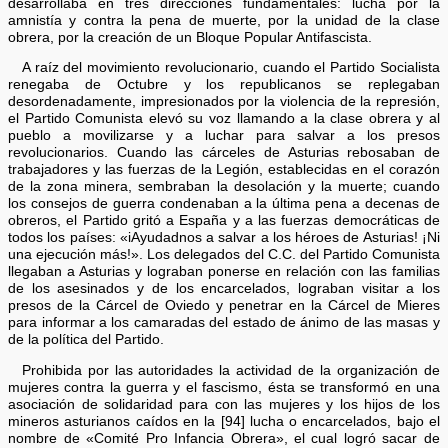
desarrollaba en tres direcciones fundamentales: lucha por la
amnistía y contra la pena de muerte, por la unidad de la clase
obrera, por la creación de un Bloque Popular Antifascista.
A raíz del movimiento revolucionario, cuando el Partido Socialista
renegaba de Octubre y los republicanos se replegaban
desordenadamente, impresionados por la violencia de la represión,
el Partido Comunista elevó su voz llamando a la clase obrera y al
pueblo a movilizarse y a luchar para salvar a los presos
revolucionarios. Cuando las cárceles de Asturias rebosaban de
trabajadores y las fuerzas de la Legión, establecidas en el corazón
de la zona minera, sembraban la desolación y la muerte; cuando
los consejos de guerra condenaban a la última pena a decenas de
obreros, el Partido gritó a España y a las fuerzas democráticas de
todos los países: «iAyudadnos a salvar a los héroes de Asturias! ¡Ni
una ejecución más!». Los delegados del C.C. del Partido Comunista
llegaban a Asturias y lograban ponerse en relación con las familias
de los asesinados y de los encarcelados, lograban visitar a los
presos de la Cárcel de Oviedo y penetrar en la Cárcel de Mieres
para informar a los camaradas del estado de ánimo de las masas y
de la política del Partido.
Prohibida por las autoridades la actividad de la organización de
mujeres contra la guerra y el fascismo, ésta se transformó en una
asociación de solidaridad para con las mujeres y los hijos de los
mineros asturianos caídos en la [94] lucha o encarcelados, bajo el
nombre de «Comité Pro Infancia Obrera», el cual logró sacar de