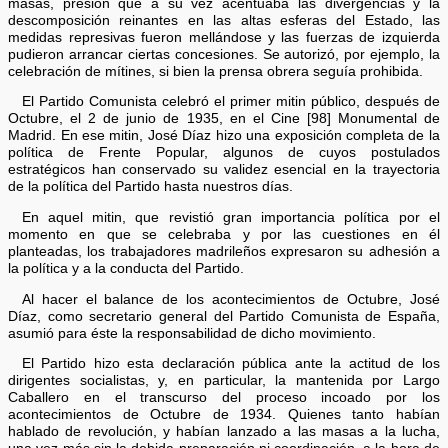
masas, presión que a su vez acentuaba las divergencias y la
descomposición reinantes en las altas esferas del Estado, las
medidas represivas fueron mellándose y las fuerzas de izquierda
pudieron arrancar ciertas concesiones. Se autorizó, por ejemplo, la
celebración de mítines, si bien la prensa obrera seguía prohibida.
El Partido Comunista celebró el primer mitin público, después de
Octubre, el 2 de junio de 1935, en el Cine [98] Monumental de
Madrid. En ese mitin, José Díaz hizo una exposición completa de la
política de Frente Popular, algunos de cuyos postulados
estratégicos han conservado su validez esencial en la trayectoria
de la política del Partido hasta nuestros días.
En aquel mitin, que revistió gran importancia política por el
momento en que se celebraba y por las cuestiones en él
planteadas, los trabajadores madrileños expresaron su adhesión a
la política y a la conducta del Partido.
Al hacer el balance de los acontecimientos de Octubre, José
Díaz, como secretario general del Partido Comunista de España,
asumió para éste la responsabilidad de dicho movimiento.
El Partido hizo esta declaración pública ante la actitud de los
dirigentes socialistas, y, en particular, la mantenida por Largo
Caballero en el transcurso del proceso incoado por los
acontecimientos de Octubre de 1934. Quienes tanto habían
hablado de revolución, y habían lanzado a las masas a la lucha,