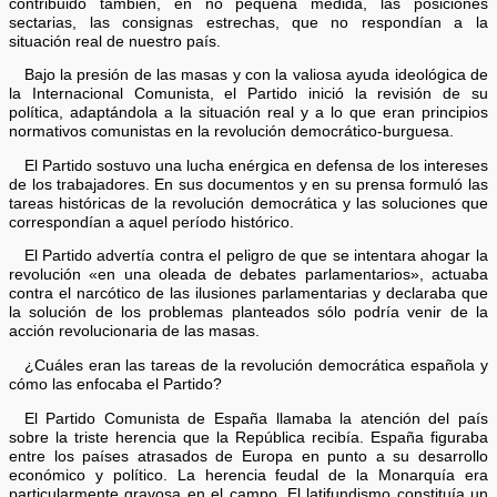
contribuido también, en no pequeña medida, las posiciones
sectarias, las consignas estrechas, que no respondían a la
situación real de nuestro país.
Bajo la presión de las masas y con la valiosa ayuda ideológica de
la Internacional Comunista, el Partido inició la revisión de su
política, adaptándola a la situación real y a lo que eran principios
normativos comunistas en la revolución democrático-burguesa.
El Partido sostuvo una lucha enérgica en defensa de los intereses
de los trabajadores. En sus documentos y en su prensa formuló las
tareas históricas de la revolución democrática y las soluciones que
correspondían a aquel período histórico.
El Partido advertía contra el peligro de que se intentara ahogar la
revolución «en una oleada de debates parlamentarios», actuaba
contra el narcótico de las ilusiones parlamentarias y declaraba que
la solución de los problemas planteados sólo podría venir de la
acción revolucionaria de las masas.
¿Cuáles eran las tareas de la revolución democrática española y
cómo las enfocaba el Partido?
El Partido Comunista de España llamaba la atención del país
sobre la triste herencia que la República recibía. España figuraba
entre los países atrasados de Europa en punto a su desarrollo
económico y político. La herencia feudal de la Monarquía era
particularmente gravosa en el campo. El latifundismo constituía un