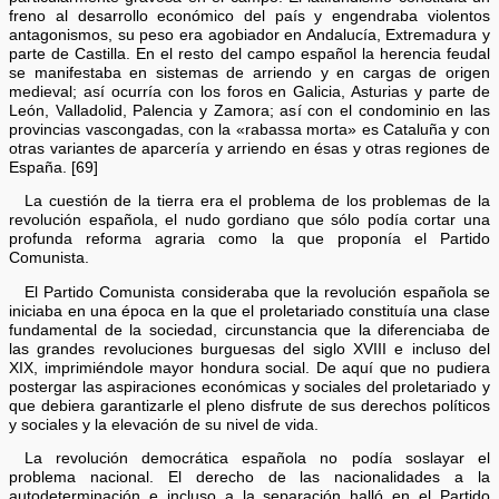
freno al desarrollo económico del país y engendraba violentos
antagonismos, su peso era agobiador en Andalucía, Extremadura y
parte de Castilla. En el resto del campo español la herencia feudal
se manifestaba en sistemas de arriendo y en cargas de origen
medieval; así ocurría con los foros en Galicia, Asturias y parte de
León, Valladolid, Palencia y Zamora; así con el condominio en las
provincias vascongadas, con la «rabassa morta» es Cataluña y con
otras variantes de aparcería y arriendo en ésas y otras regiones de
España. [69]
La cuestión de la tierra era el problema de los problemas de la
revolución española, el nudo gordiano que sólo podía cortar una
profunda reforma agraria como la que proponía el Partido
Comunista.
El Partido Comunista consideraba que la revolución española se
iniciaba en una época en la que el proletariado constituía una clase
fundamental de la sociedad, circunstancia que la diferenciaba de
las grandes revoluciones burguesas del siglo XVIII e incluso del
XIX, imprimiéndole mayor hondura social. De aquí que no pudiera
postergar las aspiraciones económicas y sociales del proletariado y
que debiera garantizarle el pleno disfrute de sus derechos políticos
y sociales y la elevación de su nivel de vida.
La revolución democrática española no podía soslayar el
problema nacional. El derecho de las nacionalidades a la
autodeterminación e incluso a la separación halló en el Partido