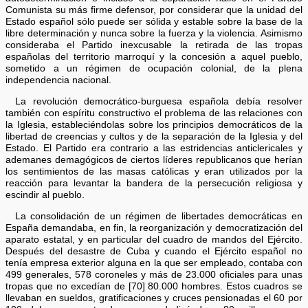
Comunista su más firme defensor, por considerar que la unidad del
Estado español sólo puede ser sólida y estable sobre la base de la
libre determinación y nunca sobre la fuerza y la violencia. Asimismo
consideraba el Partido inexcusable la retirada de las tropas
españolas del territorio marroquí y la concesión a aquel pueblo,
sometido a un régimen de ocupación colonial, de la plena
independencia nacional.
La revolución democrático-burguesa española debía resolver
también con espíritu constructivo el problema de las relaciones con
la Iglesia, estableciéndolas sobre los principios democráticos de la
libertad de creencias y cultos y de la separación de la Iglesia y del
Estado. El Partido era contrario a las estridencias anticlericales y
ademanes demagógicos de ciertos líderes republicanos que herían
los sentimientos de las masas católicas y eran utilizados por la
reacción para levantar la bandera de la persecución religiosa y
escindir al pueblo.
La consolidación de un régimen de libertades democráticas en
España demandaba, en fin, la reorganización y democratización del
aparato estatal, y en particular del cuadro de mandos del Ejército.
Después del desastre de Cuba y cuando el Ejército español no
tenía empresa exterior alguna en la que ser empleado, contaba con
499 generales, 578 coroneles y más de 23.000 oficiales para unas
tropas que no excedían de [70] 80.000 hombres. Estos cuadros se
llevaban en sueldos, gratificaciones y cruces pensionadas el 60 por