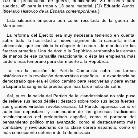
100 del presupuesto de guerra, dedicándose 80 millones para
sueldos, 45 para la tropa y 13 para material. {(1) Eduardo Aunós.
Itinerario Histórico de la España contemporánea.
}
Esta situación empeoró aún como resultado de la guerra de
Marruecos.
La reforma del Ejército era muy necesaria teniendo en cuenta,
sobre todo, la hostilidad al nuevo régimen de la camarilla militar
africanista, que constituía la cúspide del cuadro de mandos de las
fuerzas armadas. Una de dos: o la República arrebataba las armas
de manos de esa camarilla reaccionaria, o ésta las emplearía más
tarde o más temprano para dar muerte a la República.
Tal era la posición del Partido Comunista sobre las tareas
históricas de la revolución democrática española. La experiencia ha
demostrado que era el único camino para resolverlas y para evitar
a España la sangrienta prueba que más tarde hubo de sufrir.
Así, pues, la salida del Partido de la clandestinidad no sólo puso
de relieve sus lados débiles; destacó sobre todo sus lados fuertes,
sus grandes virtudes revolucionarias. El Partido aparecía como el
auténtico depositario y continuador de las gloriosas tradiciones
revolucionarias del proletariado español, como el portador del
pensamiento político más avanzado, como el destacamento más
combativo y revolucionario de la clase obrera española, como el
más consecuente defensor de la democracia.