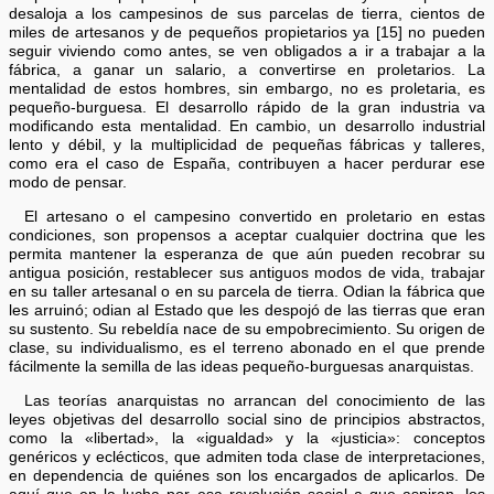
desaloja a los campesinos de sus parcelas de tierra, cientos de
miles de artesanos y de pequeños propietarios ya [15] no pueden
seguir viviendo como antes, se ven obligados a ir a trabajar a la
fábrica, a ganar un salario, a convertirse en proletarios. La
mentalidad de estos hombres, sin embargo, no es proletaria, es
pequeño-burguesa. El desarrollo rápido de la gran industria va
modificando esta mentalidad. En cambio, un desarrollo industrial
lento y débil, y la multiplicidad de pequeñas fábricas y talleres,
como era el caso de España, contribuyen a hacer perdurar ese
modo de pensar.
El artesano o el campesino convertido en proletario en estas
condiciones, son propensos a aceptar cualquier doctrina que les
permita mantener la esperanza de que aún pueden recobrar su
antigua posición, restablecer sus antiguos modos de vida, trabajar
en su taller artesanal o en su parcela de tierra. Odian la fábrica que
les arruinó; odian al Estado que les despojó de las tierras que eran
su sustento. Su rebeldía nace de su empobrecimiento. Su origen de
clase, su individualismo, es el terreno abonado en el que prende
fácilmente la semilla de las ideas pequeño-burguesas anarquistas.
Las teorías anarquistas no arrancan del conocimiento de las
leyes objetivas del desarrollo social sino de principios abstractos,
como la «libertad», la «igualdad» y la «justicia»: conceptos
genéricos y eclécticos, que admiten toda clase de interpretaciones,
en dependencia de quiénes son los encargados de aplicarlos. De