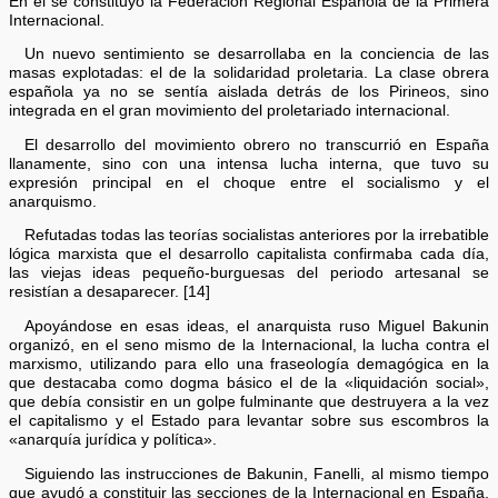
En él se constituyó la Federación Regional Española de la Primera
Internacional.
Un nuevo sentimiento se desarrollaba en la conciencia de las
masas explotadas: el de la solidaridad proletaria. La clase obrera
española ya no se sentía aislada detrás de los Pirineos, sino
integrada en el gran movimiento del proletariado internacional.
El desarrollo del movimiento obrero no transcurrió en España
llanamente, sino con una intensa lucha interna, que tuvo su
expresión principal en el choque entre el socialismo y el
anarquismo.
Refutadas todas las teorías socialistas anteriores por la irrebatible
lógica marxista que el desarrollo capitalista confirmaba cada día,
las viejas ideas pequeño-burguesas del periodo artesanal se
resistían a desaparecer. [14]
Apoyándose en esas ideas, el anarquista ruso Miguel Bakunin
organizó, en el seno mismo de la Internacional, la lucha contra el
marxismo, utilizando para ello una fraseología demagógica en la
que destacaba como dogma básico el de la «liquidación social»,
que debía consistir en un golpe fulminante que destruyera a la vez
el capitalismo y el Estado para levantar sobre sus escombros la
«anarquía jurídica y política».
Siguiendo las instrucciones de Bakunin, Fanelli, al mismo tiempo
que ayudó a constituir las secciones de la Internacional en España,