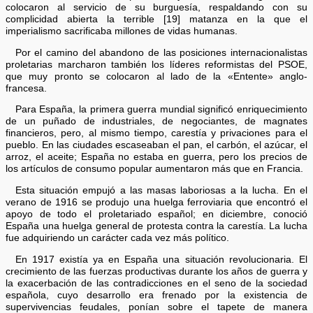
colocaron al servicio de su burguesía, respaldando con su
complicidad abierta la terrible [19] matanza en la que el
imperialismo sacrificaba millones de vidas humanas.
Por el camino del abandono de las posiciones internacionalistas
proletarias marcharon también los líderes reformistas del PSOE,
que muy pronto se colocaron al lado de la «Entente» anglo-
francesa.
Para España, la primera guerra mundial significó enriquecimiento
de un puñado de industriales, de negociantes, de magnates
financieros, pero, al mismo tiempo, carestía y privaciones para el
pueblo. En las ciudades escaseaban el pan, el carbón, el azúcar, el
arroz, el aceite; España no estaba en guerra, pero los precios de
los artículos de consumo popular aumentaron más que en Francia.
Esta situación empujó a las masas laboriosas a la lucha. En el
verano de 1916 se produjo una huelga ferroviaria que encontró el
apoyo de todo el proletariado español; en diciembre, conoció
España una huelga general de protesta contra la carestía. La lucha
fue adquiriendo un carácter cada vez más político.
En 1917 existía ya en España una situación revolucionaria. El
crecimiento de las fuerzas productivas durante los años de guerra y
la exacerbación de las contradicciones en el seno de la sociedad
española, cuyo desarrollo era frenado por la existencia de
supervivencias feudales, ponían sobre el tapete de manera