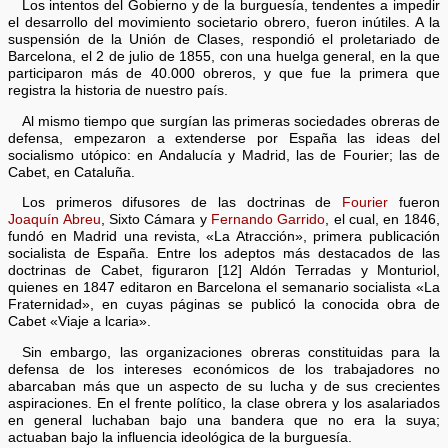
Los intentos del Gobierno y de la burguesía, tendentes a impedir
el desarrollo del movimiento societario obrero, fueron inútiles. A la
suspensión de la Unión de Clases, respondió el proletariado de
Barcelona, el 2 de julio de 1855, con una huelga general, en la que
participaron más de 40.000 obreros, y que fue la primera que
registra la historia de nuestro país.
Al mismo tiempo que surgían las primeras sociedades obreras de
defensa, empezaron a extenderse por España las ideas del
socialismo utópico: en Andalucía y Madrid, las de Fourier; las de
Cabet, en Cataluña.
Los primeros difusores de las doctrinas de
Fourier
fueron
Joaquín Abreu
, Sixto Cámara y
Fernando Garrido
, el cual, en 1846,
fundó en Madrid una revista, «La Atracción», primera publicación
socialista de España. Entre los adeptos más destacados de las
doctrinas de Cabet, figuraron [12] Aldón Terradas y Monturiol,
quienes en 1847 editaron en Barcelona el semanario socialista «La
Fraternidad», en cuyas páginas se publicó la conocida obra de
Cabet «Viaje a lcaria».
Sin embargo, las organizaciones obreras constituidas para la
defensa de los intereses económicos de los trabajadores no
abarcaban más que un aspecto de su lucha y de sus crecientes
aspiraciones. En el frente político, la clase obrera y los asalariados
en general luchaban bajo una bandera que no era la suya;
actuaban bajo la influencia ideológica de la burguesía.