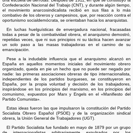
una escuela de derrotas. Después de 1911, en que se constituyó la
Confederación Nacional del Trabajo (CNT), y durante algún tiempo,
el movimiento anarcosindicalista recibió en sus filas a lo más
combativo de los obreros y campesinos, que, por reacción contra el
oportunismo socialdemócrata, se orientaban hacia los anarquistas.
En luchas huelguísticas de envergadura nacional, fracasadas
todas a pesar de la combatividad obrera, el anarquismo demostró,
repetidas veces, que ni sus principios ni su táctica hacen avanzar
un solo paso a las masas trabajadoras en el camino de su
emancipación.
Pese a la indudable influencia que el anarquismo alcanzó en
España en aquellos momentos iniciales del movimiento obrero
organizado, queda en pie un hecho que no puede ser negado por
nadie: las primeras asociaciones obreras de tipo internacionalista,
independientes de los partidos burgueses, se constituyeron en
España, por la propia voluntad y decisión de los trabajadores,
inspirándose en los principios del marxismo, en los principios del
comunismo, expuestos por Marx y Engels en el «Manifiesto del
Partido Comunista».
Estas ideas fueron las que impulsaron la constitución del Partido
Socialista Obrero Español (PSOE) y de la organización sindical
obrera, la Unión General de Trabajadores (UGT).
El Partido Socialista fue fundado en mayo de 1879 por un grupo
de internacionalistas arbitrariamente expulsados por los