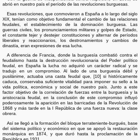
abrió en nuestro país el período de las revoluciones burguesas.
Esas revoluciones, que conmovieron a España a lo largo del siglo
XIX, tenían como objetivo fundamental el cambio de las relaciones
feudales, el establecimiento de la dominación burguesa. Las
guerras civiles, los pronunciamientos militares y golpes de Estado,
el constante tejer y destejer constituciones y alternar de períodos
liberales y reaccionarios, los destronamientos y cambios de
dinastía, eran expresiones de esa lucha.
A diferencia de Francia, donde la burguesía combatió contra el
feudalismo hasta la destrucción revolucionaria del Poder político
feudal, en España la lucha no adquirió un carácter radical y se
tradujo en un compromiso. Al lado de una burguesía débil y
pusilánime, actuaba una casta feudal que, [10] si históricamente
caduca, conservaba suficiente vitalidad para imponer su sello a la
vida política, económica y social de nuestro país. Junto a este
factor objetivo de la correlación de fuerzas entre la burguesía y la
aristocracia feudal, en la conclusión de este compromiso influyó
poderosamente la aparición en las barricadas de la Revolución de
1868 y más tarde en la I República de una fuerza nueva: la clase
obrera.
Así se llegó a la formación del bloque terrateniente-burgués, base
del sistema político y económico en que se apoyó la restauración
monárquica en 1874, y que duró hasta la proclamación de la
República en 1931.