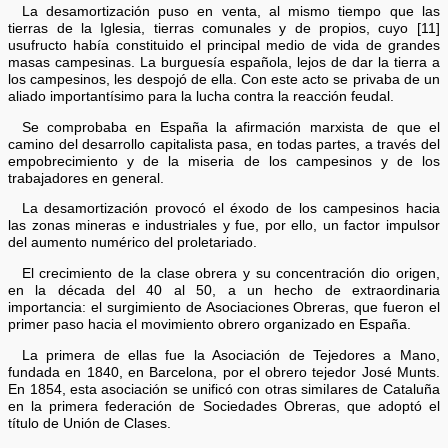
La desamortización puso en venta, al mismo tiempo que las
tierras de la Iglesia, tierras comunales y de propios, cuyo [11]
usufructo había constituido el principal medio de vida de grandes
masas campesinas. La burguesía española, lejos de dar la tierra a
los campesinos, les despojó de ella. Con este acto se privaba de un
aliado importantísimo para la lucha contra la reacción feudal.
Se comprobaba en España la afirmación marxista de que el
camino del desarrollo capitalista pasa, en todas partes, a través del
empobrecimiento y de la miseria de los campesinos y de los
trabajadores en general.
La desamortización provocó el éxodo de los campesinos hacia
las zonas mineras e industriales y fue, por ello, un factor impulsor
del aumento numérico del proletariado.
El crecimiento de la clase obrera y su concentración dio origen,
en la década del 40 al 50, a un hecho de extraordinaria
importancia: el surgimiento de Asociaciones Obreras, que fueron el
primer paso hacia el movimiento obrero organizado en España.
La primera de ellas fue la Asociación de Tejedores a Mano,
fundada en 1840, en Barcelona, por el obrero tejedor José Munts.
En 1854, esta asociación se unificó con otras simiIares de Cataluña
en la primera federación de Sociedades Obreras, que adoptó el
título de Unión de Clases.