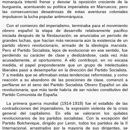
monarquía intentó frenar y desviar la oposición creciente de la
burguesía, acentuando su política imperialista en Marruecos; pero
las consecuencias desastrosas de estas aventuras coloniales
impulsaron la lucha popular antimonárquica.
Con el comienzo del imperialismo, terminaba para el movimiento
obrero español la etapa de desarrollo relativamente pacifico
iniciada después de la Restauración; se anunciaba un período de
grandes luchas, que hacían más necesaria aún la existencia de un
partido obrero revolucionario, armado de la ideología marxista.
Pero el Partido Socialista, lejos de evolucionar en ese sentido, fue
perdiendo su carácter de clase y deslizándose, cada vez más
acusadamente, al oportunismo. A ello contribuyó, en no escasa
medida, el papel preponderante que un grupo de intelectuales
liberales pasó a desempeñar en la dirección del Partido Socialista.
Y a medida que se afirmaban estas tendencias reformistas, y como
reacción a su abandono de las posiciones de clase, comenzó a
perfilarse en el seno del Partido Socialista Obrero Español un ala
revolucionaria, que más tarde habría de ser núcleo constitutivo del
Partido Comunista de España.
La primera guerra mundial (1914-1918) fue el estallido de las
contradicciones del imperialismo, la expresión violenta de la crisis
general del capitalismo. En ella se valoraron los quilates
revolucionarios de los partidos socialistas. Con la excepción del
Partido Bolchevique, dirigido por Lenin, todos los partidos de la II
Internacional, arrastrados por la mayoría de sus dirigentes, se