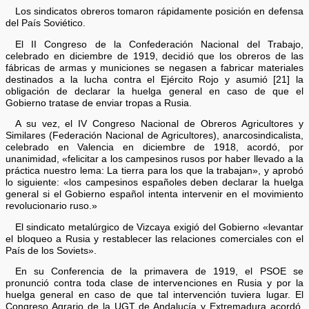
Los sindicatos obreros tomaron rápidamente posición en defensa
del País Soviético.
El II Congreso de la Confederación Nacional del Trabajo,
celebrado en diciembre de 1919, decidió que los obreros de las
fábricas de armas y municiones se negasen a fabricar materiales
destinados a la lucha contra el Ejército Rojo y asumió [21] la
obligación de declarar la huelga general en caso de que el
Gobierno tratase de enviar tropas a Rusia.
A su vez, el IV Congreso Nacional de Obreros Agricultores y
Similares (Federación Nacional de Agricultores), anarcosindicalista,
celebrado en Valencia en diciembre de 1918, acordó, por
unanimidad, «felicitar a los campesinos rusos por haber llevado a la
práctica nuestro lema: La tierra para los que la trabajan», y aprobó
lo siguiente: «los campesinos españoles deben declarar la huelga
general si el Gobierno español intenta intervenir en el movimiento
revolucionario ruso.»
El sindicato metalúrgico de Vizcaya exigió del Gobierno «levantar
el bloqueo a Rusia y restablecer las relaciones comerciales con el
País de los Soviets».
En su Conferencia de la primavera de 1919, el PSOE se
pronunció contra toda clase de intervenciones en Rusia y por la
huelga general en caso de que tal intervención tuviera lugar. El
Congreso Agrario de la UGT de Andalucía y Extremadura acordó,