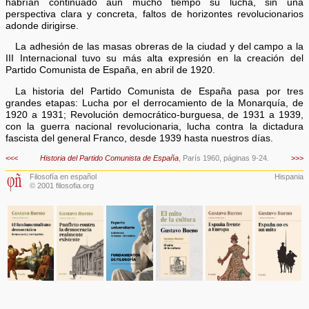
habrían continuado aún mucho tiempo su lucha, sin una
perspectiva clara y concreta, faltos de horizontes revolucionarios
adonde dirigirse.
La adhesión de las masas obreras de la ciudad y del campo a la
III Internacional tuvo su más alta expresión en la creación del
Partido Comunista de España, en abril de 1920.
La historia del Partido Comunista de España pasa por tres
grandes etapas: Lucha por el derrocamiento de la Monarquía, de
1920 a 1931; Revolución democrático-burguesa, de 1931 a 1939,
con la guerra nacional revolucionaria, lucha contra la dictadura
fascista del general Franco, desde 1939 hasta nuestros días.
<<<
Historia del Partido Comunista de España
, París 1960, páginas 9-24.
>>>
Filosofía en español
Hispania
© 2001 filosofia.org