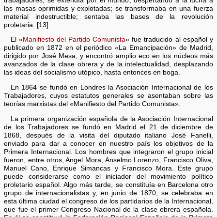
trabajadores; se extendía por el mundo, despertando a la lucha a
las masas oprimidas y explotadas; se transformaba en una fuerza
material indestructible; sentaba las bases de la revolución
proletaria. [13]
El «
Manifiesto del Partido Comunista
» fue traducido al español y
publicado en 1872 en el periódico «La Emancipación» de Madrid,
dirigido por José Mesa, y encontró amplio eco en los núcleos más
avanzados de la clase obrera y de la intelectualidad, desplazando
las ideas del socialismo utópico, hasta entonces en boga.
En 1864 se fundó en Londres la Asociación Internacional de los
Trabajadores, cuyos estatutos generales se asentaban sobre las
teorías marxistas del «Manifiesto del Partido Comunista».
La primera organización española de la Asociación Internacional
de los Trabajadores se fundó en Madrid el 21 de diciembre de
1868, después de la visita del diputado italiano José Fanelli,
enviado para dar a conocer en nuestro país los objetivos de la
Primera Internacional. Los hombres que integraron el grupo inicial
fueron, entre otros, Angel Mora, Anselmo Lorenzo, Francisco Oliva,
Manuel Cano, Enrique Simancas y Francisco Mora. Este grupo
puede considerarse como el iniciador del movimiento político
proletario español. Algo más tarde, se constituía en Barcelona otro
grupo de internacionalistas y, en junio de 1870, se celebraba en
esta última ciudad el congreso de los partidarios de la Internacional,
que fue el primer Congreso Nacional de la clase obrera española.