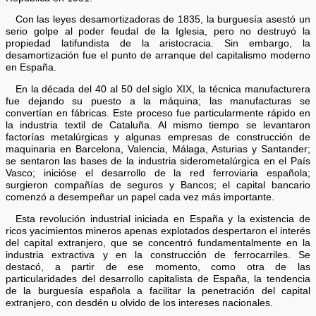
Con las leyes desamortizadoras de 1835, la burguesía asestó un
serio golpe al poder feudal de la Iglesia, pero no destruyó la
propiedad latifundista de la aristocracia. Sin embargo, la
desamortización fue el punto de arranque del capitalismo moderno
en España.
En la década del 40 al 50 del siglo XIX, la técnica manufacturera
fue dejando su puesto a la máquina; las manufacturas se
convertían en fábricas. Este proceso fue particularmente rápido en
la industria textil de Cataluña. Al mismo tiempo se levantaron
factorías metalúrgicas y algunas empresas de construcción de
maquinaria en Barcelona, Valencia, Málaga, Asturias y Santander;
se sentaron las bases de la industria siderometalúrgica en el País
Vasco; inicióse el desarrollo de la red ferroviaria española;
surgieron compañías de seguros y Bancos; el capital bancario
comenzó a desempeñar un papel cada vez más importante.
Esta revolución industrial iniciada en España y la existencia de
ricos yacimientos mineros apenas explotados despertaron el interés
del capital extranjero, que se concentró fundamentalmente en la
industria extractiva y en la construcción de ferrocarriles. Se
destacó, a partir de ese momento, como otra de las
particularidades del desarrollo capitalista de España, la tendencia
de la burguesía española a facilitar la penetración del capital
extranjero, con desdén u olvido de los intereses nacionales.