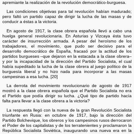
apremiante la realización de la revolución democrático-burguesa.
Las condiciones objetivas para tal revolución habían madurado;
pero faltó un partido capaz de dirigir la lucha de las masas y de
conducir a éstas a la victoria.
En agosto de 1917, la clase obrera española llevó a cabo una
huelga general revolucionaria. En Asturias y Vizcaya ésta tuvo
carácter de insurrección armada. A pesar del heroísmo de los
trabajadores, el movimiento, que pudo ser decisivo para el
desarrollo democrático de España, fracasó por la actitud de los
partidos burgueses –que dejaron en la estacada a la clase obrera–
y por la incapacidad de la dirección del Partido Socialista, el cual
había supeditado la lucha de la clase obrera al juego político de la
burguesía liberal y no hizo nada para incorporar a las masas
campesinas a esa lucha. [20]
La derrota del movimiento revolucionario de agosto de 1917
mostró a la clase obrera española que el Partido Socialista no era
el Partido que podía dirigir su lucha. ¿Qué tipo de partido hacía
falta para llevar a la clase obrera a la victoria?
La respuesta llegó con la nueva de la gran Revolución Socialista
triunfante en Rusia: en octubre de 1917, bajo la dirección del
Partido Bolchevique, los obreros y los campesinos rusos derrocaron
el Poder de los capitalistas y de los terratenientes y proclamaron la
República Socialista Soviética, inaugurando una nueva era en la