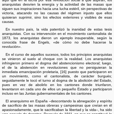
aquí que en la lucha por esa revolución social a que aspiran, los
anarquistas desvíen la energía y la actividad de las masas que
siguen sus inspiraciones hacia una lucha estéril, sin perspectivas de
victoria, atacando no las causas del régimen injusto que ellos
quisieran suprimir, sino los efectos exteriores y visibles de esas
causas.
En nuestro país, la vida patentizó la inanidad de estas tesis
anarquistas. Con su intervención en el movimiento cantonalista de
1873, los anarquistas dieron un ejemplo insuperable, según la
conocida frase de Engels, «de cómo no debe hacerse la
revolución».
En el curso de aquellos sucesos, todos los principios anarquistas
se vinieron al suelo al choque con la realidad. Los anarquistas
infringieron primero el dogma del abstencionismo electoral; luego,
el de la abstención en revoluciones que no persiguieran la
inmediata emancipación proletaria, [16] puesto que participaron en
un movimiento, como el cantonalista, de carácter burgués;
seguidamente le tocó el turno al dogma de la abolición del Estado,
pues en vez de abolirlo en los cantones donde triunfaron,
levantaron en cada uno de ellos un pequeño Estado y participaron
incluso en las Juntas gubernamentales de los cantones.
El anarquismo en España –descontando la abnegación y espíritu
de sacrificio de las masas obreras y campesinas que creían en él
apasionadamente, que le sacrificaban la libertad y la vida–, ha sido