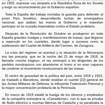
en 1920, expresar «su simpatía a la República Rusa de los Soviets
y exigir su reconocimiento por el Gobierno español».
Toda la España del trabajo montaba la guardia para defender al
joven País Soviético, desarrollando luchas de envergadura
nacional, que ataban las manos al Gobierno y le impedían
participar en la cruzada imperialista contra el Estado proletario.
Después de la Revolución de Octubre se produjeron en toda
España grandes huelgas y manifestaciones de masas, que llegaron
a repercutir en los cuarteles, dando lugar a sucesos como la
sublevación del Cuartel de Artillería del Carmen, de Zaragoza.
La crisis del régimen se acentuó y la situación de la Monarquía
era tan precaria, que en la noche del 21 de mayo de 1918, la
llamada «noche trágica», el rey amenazó a los dirigentes de los
partidos monárquicos con abandonar el trono si no eran capaces
de contener el movimiento revolucionario de las masas.
El centro de gravedad de la política del país, entre 1918 y 1923,
se trasladó a Barcelona, donde residían el cuartel [22] general de
las Juntas Militares de Defensa, la influyente Federación Patronal y
la mayor concentración proletaria de la Península.
En marzo de 1919 estalló la huelga de los obreros y empleados
de la compañía extranjera la «Canadiense», con lo que se privaba
de fluido eléctrico a muchas fábricas de Cataluña y se paralizaba la