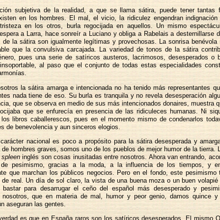
ción subjetiva de la realidad, a que se llama sátira, puede tener tanta
xisten en los hombres. El mal, el vicio, la ridiculez engendran indignación
tristeza en los otros, burla regocijada en aquellos. Un mismo espectácu
espera a Larra, hace sonreír a Luciano y obliga a Rabelais a desternillarse d
 de la sátira son igualmente legítimas y provechosas. La sonrisa benévol
dable que la convulsiva carcajada. La variedad de tonos de la sátira contri
énero, pues una serie de satíricos austeros, lacrimosos, desesperados o 
nsoportable, al paso que el conjunto de todas estas especialidades cons
 armonías.
osotros la sátira amarga e intencionada no ha tenido más representantes 
ntes nada tiene de eso. Su burla es tranquila y no revela desesperación alg
cia, que se observa en medio de sus más intencionados donaires, muestra 
ocijaba que se enfurecía en presencia de las ridiculeces humanas. Ni siqu
e los libros caballerescos, pues en el momento mismo de condenarlos toda
es de benevolencia y aun sinceros elogios.
carácter nacional es poco a propósito para la sátira desesperada y amarg
 de hombres graves, somos uno de los pueblos de mejor humor de la tierra. 
l
spleen
inglés son cosas inusitadas entre nosotros. Ahora van entrando, a
s de pesimismo, gracias a la moda, a la influencia de los tiempos, y en
te que marchan los públicos negocios. Pero en el fondo, este pesimismo 
 de real. Un día de sol claro, la vista de una buena moza o un buen volapié
] bastar para desarrugar el ceño del español más desesperado y pesimi
 nosotros, que en materia de mal, humor y peor genio, damos quince y 
ún aseguran las gentes.
 verdad es que en España raros son los satíricos desesperados. El mismo 