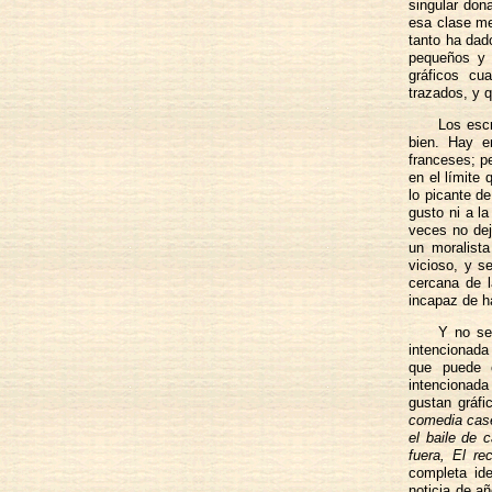
singular dona
esa clase m
tanto ha dado
pequeños y l
gráficos cu
trazados, y 
Los escr
bien. Hay e
franceses; p
en el límite 
lo picante de
gusto ni a l
veces no dej
un moralista
vicioso, y s
cercana de l
incapaz de h
Y no se
intencionada
que puede 
intencionada 
gustan gráf
comedia caser
el baile de c
fuera, El r
completa id
noticia de a