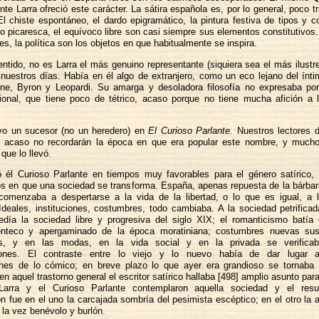
te Larra ofreció este carácter. La sátira española es, por lo general, poco 
El chiste espontáneo, el dardo epigramático, la pintura festiva de tipos y c
o picaresca, el equívoco libre son casi siempre sus elementos constitutivos. 
s, la política son los objetos en que habitualmente se inspira.
entido, no es Larra el más genuino representante (siquiera sea el más ilustre
nuestros días. Había en él algo de extranjero, como un eco lejano del ínt
ine, Byron y Leopardi. Su amarga y desoladora filosofía no expresaba po
ional, que tiene poco de tétrico, acaso porque no tiene mucha afición a 
uvo un sucesor (no un heredero) en
El Curioso Parlante.
Nuestros lectores d
, acaso no recordarán la época en que era popular este nombre, y muchos
que lo llevó.
ó él Curioso Parlante en tiempos muy favorables para el género satírico
os en que una sociedad se transforma. España, apenas repuesta de la bárba
 comenzaba a despertarse a la vida de la libertad, o lo que es igual, a 
. Ideales, instituciones, costumbres, todo cambiaba. A la sociedad petrificad
día la sociedad libre y progresiva del siglo XIX; el romanticismo batía
enteco y apergaminado de la época moratiniana; costumbres nuevas sust
s, y en las modas, en la vida social y en la privada se verificab
iones. El contraste entre lo viejo y lo nuevo había de dar lugar
nes de lo cómico; en breve plazo lo que ayer era grandioso se tornaba 
en aquel trastorno general el escritor satírico hallaba [498] amplio asunto para
 Larra y el Curioso Parlante contemplaron aquella sociedad y el res
 fue en el uno la carcajada sombría del pesimista escéptico; en el otro la a
 la vez benévolo y burlón.