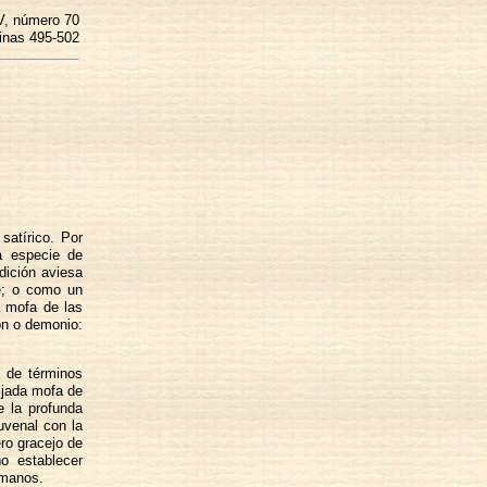
V, número 70
inas 495-502
satírico. Por
a especie de
ndición aviesa
he; o como un
a mofa de las
ón o demonio:
a de términos
ijada mofa de
e la profunda
uvenal con la
ero gracejo de
o establecer
omanos.