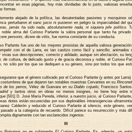
encontrar en esas páginas, hoy más olvidadas de lo justo, valiosas enseñ
s formas.
temente alejado de la política, las desatentadas pasiones y mezquinos o
nca perturbaron el sano juicio ni pusieron en peligro la imparcialidad del q
bras,
jamás ha sido nada, absolutamente nada, ni siquiera jefe político.
Ta
 noble alma del Curioso Parlante la sátira personal que tanto ha privad
cere personis, dicere de vitiis,
fue norma constante de su conducta.
so Parlante fue uno de los mejores prosistas de aquella valiosa generació
competir con el de Larra, es tan castizo como fácil y sencillo; animados 
y vivas sus descripciones; correcto y atildado, aunque sin afectación, su len
r, de cultura, de delicado gusto y de gracia decorosa y noble, el Curioso Pa
o, no sólo por los que se dediquen a su género, sino por todos los que est
egurarse que el género cultivado por el Curioso Parlante (y antes por Larra) 
 costumbres de que dejaron tan notables muestras Cervantes en su
Rinconet
o de los perros,
Vélez de Guevara en su
Diablo cojuelo,
Francisco Santo
drid
y tantos otros en obras no menos insignes, no tiene hoy entre 
que [501] D. José María Pereda, inferior, a nuestro juicio, al Curioso Parlant
osas dotes están oscurecidas por sus deplorables intransigencias ultramont
banez Calderón y reducido el Curioso Parlante al silencio, este género, v
a pasado a la categoría de recuerdo. Difícil parece su resurrección y más dif
compita dignamente con tan esclarecidos ingenios.
III
ro Romanos no es solamente
El Curioso Parlante.
Es, además, un notab