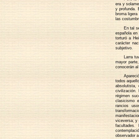
era y solamen
y profunda. 
broma ligera 
las costumbre
En tal s
española en 
torturó a He
carácter nac
subjetivo.
Larra t
mayor parte
conocerán al 
Apareci
todos aquell
absolutista,
civilización
régimen suce
clasicismo 
rancios uso
transformac
manifestacio
viceversa; y 
facultades.
contemplación
observador a