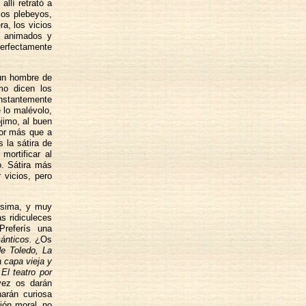
allí retrató a
ios plebeyos,
ra, los vicios
zó animados y
erfectamente
 un hombre de
o dicen los
onstantemente
e lo malévolo,
ójimo, al buen
por más que a
 la sátira de
mortificar al
o. Sátira más
 vicios, pero
ísima, y muy
s ridiculeces
referís una
ánticos.
¿Os
de Toledo, La
a capa vieja y
 El teatro por
ez os darán
arán curiosa
ión moral, no