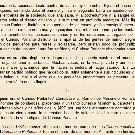
raron la sociedad desde puntos de vista muy diferentes. Fijóse el uno en l
equeño, sintiendo dolor el primero y risa el segundo. Larra se apoderó del 
s entrañas de la sociedad que analizaba, y la podredumbre y la sangre qu
eron sobre el diestro cirujano y le sumieron en profunda amargura. Más l
urioso Parlante, limitóse a la superficie de las cosas, y sólo consiguió hacer
illas que excitaban su risa y regocijaban a la retozona mano que las hacía
írico favorito de los pensadores serios y de los corazones amargados por
 el Curioso Parlante disfrutó las simpatías de las gentes de humor alegr
vicios pequeños para reírse y solazarse, pero gustan poco de profundiz
a decirlo de una vez, Larra fue satírico y el Curioso Parlante observador amen
so es su sátira ilegítima ni despreciable. Lo pequeño existe en el mundo 
 deja de tener importancia. Muchas veces, en la vida privada y aun en l
ausa males gravísimos que la hacen acreedora al látigo satírico. En 
tar un partido político que ha debido su ruina solamente a sus ridiculeces y 
n baladí el mal o el error que en pequeñas proporciones se presenta, n
 ligera sátira que lo flagela.
II
quién era el Curioso Parlante? Llamábase D. Ramón de Mesonero Romano
hombre de bondadosa, placentera y un tanto burlesca fisonomía, caracteri
ultaban vivos y risueños ojos, y [499] por una boca eternamente contraída po
a hasta cierto punto la sarcástica boca de Voltaire. Unid a esto un cu
tendréis la vera efigies del Curioso Parlante.
 años de 1832 comenzó el nuevo satírico su campaña. Las
Cartas española
l
Semanario Pintoresco,
fueron el teatro de sus triunfos. Allí pintó con fidel