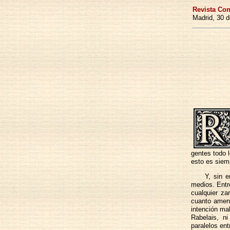
Revista Co
Madrid, 30 d
gentes todo 
esto es siemp
Y, sin 
medios. Entr
cualquier za
cuanto amena
intención mal
Rabelais, n
paralelos en