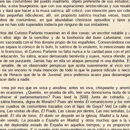
ire las costumbres del pueblo madrileño, objeto preferente de sus estudios; 
edia, a esa
bourgeoisie,
que con sus aspiraciones aristocráticas y sus resab
 y dará que hacer a la musa satírica; allí criticó, con intención pero sin cóle
as pequeñas ridiculeces; allí, sin propósito satírico muchas veces, tra
adros de costumbres, en que abundaban chistosos episodios y tipos p
que no han sido superados todavía por ninguno de sus imitadores.
itos del Curioso Parlante muestran en él dos cosas: un escritor notable y
n ellos algo de la sencillez y de la
bonhomía
del
buen Lafontaine,
com
ero sazonada con el fino donaire propio de los españoles. Conservándose c
que separa lo cómico de lo bufo, lo satírico de lo virulento, lo intencionado d
 lo licencioso, el Curioso Parlante no falta nunca a la caridad para con el pr
a educación. Su sátira, acaso demasiado benévola y suave, nunca ofende, 
e de ser punzante. Jamás hay en ella un ataque personal ni una diatriba. Es
 amable, de un observador perspicuo que azota suavemente al vicio sin 
e ríe sin encono ni mala intención de todo lo que le parece ridículo o neci
a de Horacio que de la de Juvenal; poco poderosa acaso para desarraigar
acer daño a nadie.
 crea por eso que es sosa y anodina; antes es viva, chispeante y amen
 en ocasiones. ¿Queréis, en prueba de ello, leer una donosísima burla de la
ofrecer el parlamentarismo? Pues leed la [500]
Junta de cofradía.
¿P
sátira literaria, digna de Moratín? Pues ahí tenéis
El romanticismo y los rom
icos cuadros de costumbres trazados con el lápiz de Goya? Ved
La calle 
a, Las visitas de días, El Prado, Las casas por dentro, Las tres tertulias, L
andil, El día de toros, El duelo se despide en la iglesia, Madrid a la luna,
ecién venido, La posada o España en Madrid,
y otros muchos que a la v
ea del deplorable estado de España en aquellos tiempos, y os proporcion
ñejas costumbres. Y si queréis más transcendencia en la sátira o alguna lecc