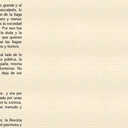
o grande y el
escalpelo, lo
e de la llaga
igero y menos
 a la sociedad
. Por eso fue
 la duda y la
e que quieren
ar las llagas
o y festivo.
al lado de lo
a pública, la
España misma
tonterías. No
i deja de ser
s, y era por
zada por unas
r la sonrisa,
erpo menudo y
s,
la
Revista
idad pasmosa y