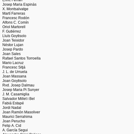
Enric Ferran
Josep Maria Espinàs
X. Montsalvatge
Martí Farreras
Francesc Rodón
Alfons C. Comín
Oriol Martorell
F. Gutiérrez
Lluís Goytisolo
Joan Teixidor
Néstor Lujan
Josep Pardo
Joan Sales
Rafael Santos Torroella
Mario Lacruz
Francesc Sitjá
J. L. de Urruela
Joan Massana
Joan Goytisolo
Rvd. Josep Dalmau
Josep Maria Pi Sunyer
J. M. Casamiglia
Salvador Millet i Bel
Fabiá Estapé
Jordi Nadal
Joan Ramón Masoliver
Maurici Serrahima
Joan Perucho
Felip A. Cid
A. García Segui