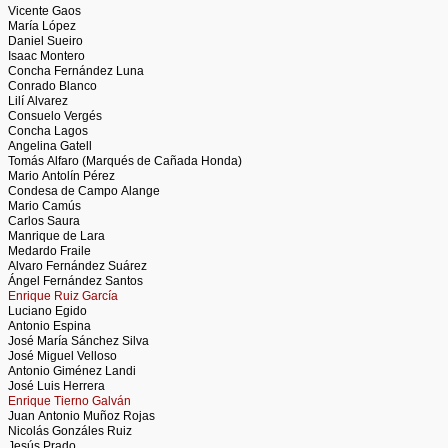
Vicente Gaos
María López
Daniel Sueiro
Isaac Montero
Concha Fernández Luna
Conrado Blanco
Lilí Alvarez
Consuelo Vergés
Concha Lagos
Angelina Gatell
Tomás Alfaro (Marqués de Cañada Honda)
Mario Antolín Pérez
Condesa de Campo Alange
Mario Camús
Carlos Saura
Manrique de Lara
Medardo Fraile
Alvaro Fernández Suárez
Ángel Fernández Santos
Enrique Ruiz García
Luciano Egido
Antonio Espina
José María Sánchez Silva
José Miguel Velloso
Antonio Giménez Landi
José Luis Herrera
Enrique Tierno Galván
Juan Antonio Muñoz Rojas
Nicolás Gonzáles Ruiz
Jesús Prado