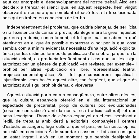
agut car entorpeix el desenvolupament del nostre treball. Això ens
decideix a trencar el silenci que, en aquest respecte, hem vingut
observant en espera que semblant situació fos a la fi solucionada
pels qui es troben en condicions de fer-ho.
Independentment del problema, que caldria plantejar, de ser lícita
o no l'existència de censura previa, plantegem ara la greu inquietud
que ens produeix, concretament, el fet que mai no sabem a què
atenir-nos en el que és possible expressar o no: per la qual cosa
sembla com a mínim evident la necessitat d'una regulació explícita,
única per les distintes formes de publicació d'una obra; ja que, en la
situació actual, es produeix freqüentment el cas que un text sigui
autoritzat per un gènere de publicació –en revistes, per exemple– i
prohibit per altres –publicació en llibre, representació teatral,
projecció cinematogràfica, &c.– fet que considerem injustificat i
injustificable, com ho és aquest altre, tan freqüent, que el que és
autoritzat avui sigui prohibit demà, o viceversa.
Aquesta situació porta com a conseqüencia, entre altres efectes,
que la cultura espanyola ofereixi en el pla internacional un
espectacle de precarietat, propi de cultures poc evolucionades
(cosa en contradicció amb la nostra rica tradició cultural), el que
posa l'escriptor i l'home de ciència espanyol en el cas, semblant a
l'exili, de treballar amb destí a editorials, companyies i centres
d'estudis estrangers, fuga cultural que el país, en la nostra opinió,
no està en condicions Â de suportar o assumir. Tot aixó configura
un estat ingrat i això en un moment que sembla desitjable la