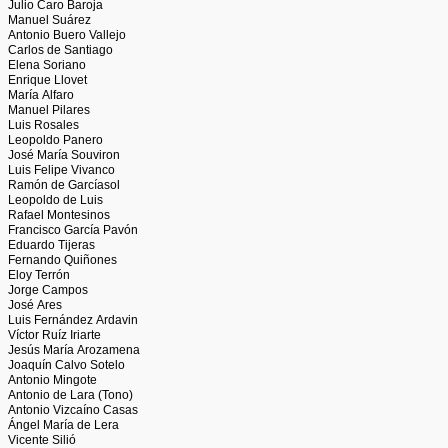
Julio Caro Baroja
Manuel Suárez
Antonio Buero Vallejo
Carlos de Santiago
Elena Soriano
Enrique Llovet
María Alfaro
Manuel Pilares
Luis Rosales
Leopoldo Panero
José María Souviron
Luis Felipe Vivanco
Ramón de Garcíasol
Leopoldo de Luis
Rafael Montesinos
Francisco García Pavón
Eduardo Tijeras
Fernando Quiñones
Eloy Terrón
Jorge Campos
José Ares
Luis Fernández Ardavin
Víctor Ruíz Iriarte
Jesús María Arozamena
Joaquín Calvo Sotelo
Antonio Mingote
Antonio de Lara (Tono)
Antonio Vizcaíno Casas
Ángel María de Lera
Vicente Silió