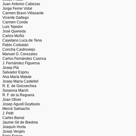
Juan Antonio Cabezas
Jorge Ferrer Vidal
Carmen Bravo Villasante
Vicente Gallego
Carmen Conde
Luis Tejedor
José Quereda
Carlos Muñiz
Cayetano Luca de Tena
Pablo Corbalán
Concha Castroviejo
Manuel G. Cerezales
Carlos Fernández Cuenca
J. Fernández Figueroa
Josep Plá
Salvador Espriu
Ana María Matute
Josep Maria Castellet
R. E. de Goicoechea
Susanna March
R. F. de la Reguera
Joan Oliver
Josep Agustí Goytisolo
Mercé Salisachs
J. Petit
Carles Barral
Jaume Gil de Biedma
Joaquín Horta
Josep Vergés