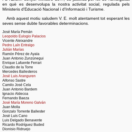
en què es desenvolupa la nostra activitat social, regulada pels
Ministeris d'Educació Nacional i d'Informació i Turisme.
Amb aquest motiu saludem V. E. molt atentament tot esperant les
seves sense dubte favorables determinacions.
José María Pemán
Leopoldo Eulogio Palacios
Vicente Aleixandre
Pedro Laín Entralgo
Julián Marías
Ramón Pérez de Ayala
Juan Antonio Zunzúnegui
Enrique Lafuente Ferrari
Claudio de la Torre
Mercedes Ballesteros
José Luis Aranguren
Alfonso Sastre
Camilo José Cela
Juan Antonio Bardem
Ignacio Aldecoa
Fernando Baeza
José María Moreno Galván
Juan Molla
Gonzalo Torrente Ballester
José Luis Cano
Luis Delgado Benavente
Ricardo Rodríguez Buded
Dionisio Ridruejo