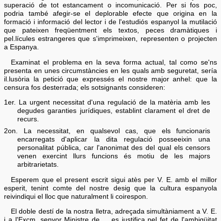
superació de tot estancament o incomunicació. Per si fos poc,
podria també afegir-se el deplorable efecte que origina en la
formació i informació del lector i de l'estudiós espanyol la mutilació
que pateixen freqüentment els textos, peces dramàtiques i
pel.lícules estrangeres que s'imprimeixen, representen o projecten
a Espanya.
Examinat el problema en la seva forma actual, tal como se'ns
presenta en unes circumstàncies en les quals amb seguretat, sería
il.lusòria la petició que expressés el nostre major anhel: que la
censura fos desterrada; els sotsignants consideren:
1er. La urgent necessitat d'una regulació de la matèria amb les
degudes garanties jurídiques, establint clarament el dret de
recurs.
2on. La necessitat, en qualsevol cas, que els funcionaris
encarregats d'aplicar la dita regulació posseeixin una
personalitat pública, car l'anonimat des del qual els censors
venen exercint llurs funcions és motiu de les majors
arbitrarietats.
Esperem que el present escrit sigui atès per V. E. amb el millor
esperit, tenint comte del nostre desig que la cultura espanyola
reivindiqui el lloc que naturalment li coirespon.
El doble destí de la nostra lletra, adreçada simultàniament a V. E.
i a l'Excm. senyor Ministre de…, es justifica pel fet de l'ambigüitat