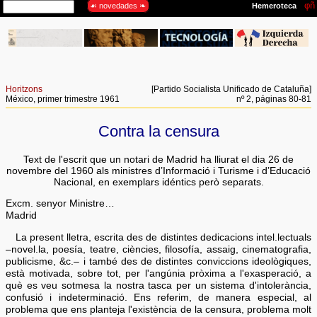
Horitzons
[Partido Socialista Unificado de Cataluña]
México, primer trimestre 1961
nº 2, páginas 80-81
Contra la censura
Text de l'escrit que un notari de Madrid ha lliurat el dia 26 de
novembre del 1960 als ministres d’Informació i Turisme i d’Educació
Nacional, en exemplars idéntics però separats.
Excm. senyor Ministre…
Madrid
La present lletra, escrita des de distintes dedicacions intel.lectuals
–novel.la, poesía, teatre, ciències, filosofía, assaig, cinematografia,
publicisme, &c.– i també des de distintes conviccions ideològiques,
està motivada, sobre tot, per l'angúnia pròxima a l'exasperació, a
què es veu sotmesa la nostra tasca per un sistema d'intolerància,
confusió i indeterminació. Ens referim, de manera especial, al
problema que ens planteja l'existència de la censura, problema molt