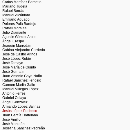
Carlos Martínez Barbeito
Mariano Tudela
Rafael Borrás
Manuel Alcántara
Emiliano Aguado
Dolores Palá Bardejo
Rafael Morales
Julio Diamante
Agustín Gómez Arcos
Ángel Crespo
Joaquín Marrodán
Gabino Alejandro Carriedo
José de Castro Arinos
José López Rubio
José Tamayo
José María de Quinto
José Germaín
Juan Antonio Gaya Ñuño
Rafael Sánchez Ferlosio
Carmen Martín Gaite
Manuel Villegas López
Antonio Ferres
Gabriel Celaya
Ángel González
Armando López Salinas
Jesús López Pacheco
Juan García Hortelano
José Amillo
José Monleón
Josefina Sánchez Pedreño