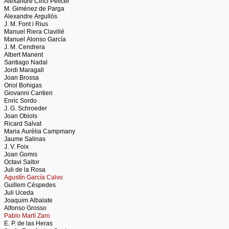
Alexandre Cirici Pelicer
M. Giménez de Parga
Alexandre Argullós
J. M. Font i Rius
Manuel Riera Clavillé
Manuel Alonso García
J. M. Cendrera
Albert Manent
Santiago Nadal
Jordi Maragall
Joan Brossa
Oriol Bohigas
Giovanni Cantieri
Enric Sordo
J. G. Schroeder
Joan Obiols
Ricard Salvat
Maria Aurèlia Campmany
Jaume Salinas
J. V. Foix
Joan Gomis
Octavi Saltor
Juli de la Rosa
Agustín García Calvo
Guillem Céspedes
Juli Uceda
Joaquim Albalate
Alfonso Grosso
Pablo Martí Zaro
E. P. de las Heras