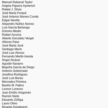
Manuel Rabanal Taylor
Angela Figuera Aymerich
Rafael J. Silvia
José María Forqué
José Antonio Nieves Conde
Edgar Neville
Alejandro Núñez Alonso
Luis García Berlanga
Dolores Medio
Rafael Azcona
Alberto González Vergel
Alfonso Paso
José María Jové
Santiago Marín
José Luis Alonso
Fernando Martín Iniesta
Ángel Alcázar
Agustín Navarro
Begoña García de Diego
Antonio Gobernado
Josefina Rodríguez
José Luis Borau
Mercedes Fórmica
Basilio M. Patino
Leonor Lorenzo
Juan Emilio Aragonés
Ramón Nieto
Eduardo Zúñiga
Lauro Olmo
Ricardo Doménech