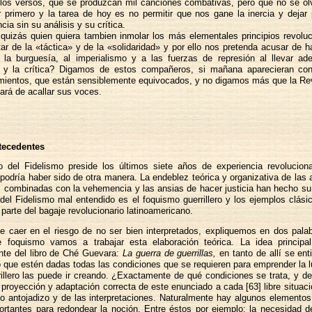
los versos, que se produzcan mil canciones combativas, pero que no se ol
r primero y la tarea de hoy es no permitir que nos gane la inercia y dejar 
cia sin su análisis y su crítica.
quizás quien quiera tambien inmolar los más elementales principios revoluc
tar de la «táctica» y de la «solidaridad» y por ello nos pretenda acusar de h
 la burguesía, al imperialismo y a las fuerzas de represión al llevar ade
s y la crítica? Digamos de estos compañeros, si mañana aparecieran co
mientos, que están sensiblemente equivocados, y no digamos más que la Re
ará de acallar sus voces.
tecedentes
o del Fidelismo preside los últimos siete años de experiencia revoluciona
 podría haber sido de otra manera. La endeblez teórica y organizativa de las
, combinadas con la vehemencia y las ansias de hacer justicia han hecho su
del Fidelismo mal entendido es el foquismo guerrillero y los ejemplos clás
parte del bagaje revolucionario latinoamericano.
e caer en el riesgo de no ser bien interpretados, expliquemos en dos pala
 foquismo vamos a trabajar esta elaboración teórica. La idea princip
te del libro de Ché Guevara:
La guerra de guerrillas,
en tanto de allí se en
 que estén dadas todas las condiciones que se requieren para emprender la 
rillero las puede ir creando. ¿Exactamente de qué condiciones se trata, y 
a proyección y adaptación correcta de este enunciado a cada [63] libre situac
o antojadizo y de las interpretaciones. Naturalmente hay algunos elementos
rtantes para redondear la noción. Entre éstos por ejemplo: la necesidad d