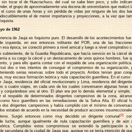
 sin tocar el de Huacrachuco, del cual se sabe bien poco, y sólo indica
nder, el grupo de aproximadamente una docena de universitarios que realizó l
 el curso de unas horas y sin pérdida de vidas por ninguno de los dos ba
indiscutiblemente el de menor importancia y proyecciones, a la vez que ta
foquista.
ayo de 1962
riencia de Jauja es foquismo puro. El desarrollo de los acontecimientos fue 
e izquierda, en ese entonces militante del POR, una de las fracciones
n esa época, se conectó primero a nivel amical y luego a nivel conspirativo co
 subteniente, de la Guardia Republicana, que hacía servicio en la cárcel d
 tenía a su cargo la cárcel y un destacamento de unos quince hombres, fue 
ento, y para ello quería contar con el respaldo de una organización política.
ectuó dos o tres intentos de conseguir el compromiso de su organización, 
nteniendo serias reservas sobre todo el proyecto. Ambos tenían gran coraj
ia, muy escasa formación teórica y nula capacitación guerrillera. En el curso
 Jauja, residencia del oficial revolucionario y Lima, residencia del dirigente
res o cuatro viajes, en cada uno de los cuales conversaron algunas horas 
y conjurándose uno al otro. El plan era por lo demás elemental y simple; 
 el respaldo de determinados dirigentes campesinos de la zona, alzars
e como foco guerrillero en las inmediaciones de la Selva Alta. El oficial 
n dos dirigentes campesinos y había cumplido con el mínimo de conversac
dos estaban de acuerdo en la necesidad de producir acciones insurreccionales
{2}
lleros. Surgió entonces como muy decidido un dirigente comunal
con 
 de lucha, aunque igualmente de nula capacitación guerrillera y de aú
teórica. Cumplidos estos compromisos se extendió la participación a 
de secundaria de la ciudad de Jauja que, aunque no se tenía intención de que