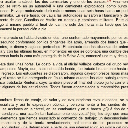
{3}
ara asaltar la cárcel, las dos comisarías y uno de los bancos.
Finalment
upo se retiró en un automóvil y una camioneta expropiados como punto 
banas. El viaje motorizado duró más o menos unas seis horas hasta un pue
rminaba. En este lapso, de Jauja las autoridades avisaron a Huancayo y des
ento de cien Guardias de Asalto en «jeeps» y camiones militares. Este 
legó al mismo pueblo al final del camino sólo dos horas más tarde que los 
omenzó la persecución a pie.
o insurrecto se había dividido en dos, uno conformado mayormente por los es
 segundo conformado por los dirigentes iba atrás, arreando dos burros que
tes, el dinero y algunos pertrechos. El contacto con las «fuerzas del orde
 día y con las últimas luces, en momentos en que se coronaba una cumbre d
scenso hacia la zona más protegida de la Selva Alta, comenzó una muy desigua
te duró unas horas. Le costó la vida al oficial Vallejos cabeza del grupo rev
 campesino Mayta, que, habiendo caído herido, fue tratado brutalmente hasta
 regreso. Los estudiantes se dispersaron, algunos cayeron presos horas más
y el resto se fue entregando en Jauja mismo durante los días subsiguientes.
ítico trotskista Rentería cayó también preso al final del tiroteo junto con el o
 algunos de los estudiantes. Todos fueron encarcelados y mantenidos preso
ombres llenos de coraje, de valor y de «voluntarismo revolucionario», se a
socialista y así lo expresaron pública y personalmente a los cientos de 
 las acciones en la cárcel, en las comisarías y en el banco. ¿Qué tipo de
s condujo a una acción tan bárbaramente equívoca? [65] Es algo que enc
 elementos que hemos enunciado al comienzo del trabajo: un desconocimient
 marxista y de la teoría revolucionaria, así como de los procesos re
 socialistas; una deformación a partir de una interpretación equívoca del p