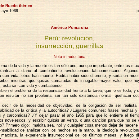
de Ruedo ibérico
-mayo 1966
p
Américo Pumaruna
Perú: revolución,
insurrección, guerrillas
Nota introductoria
lema de la vida y la muerte es tan sólo uno, aunque importante, entre los mu
lantean a diario al combatiente revolucionario latinoamericano. Algun
 con vida, otros han muerto. Podría haber sido diferente, y sería un muer
ribe, mientras que quizás camaradas de innegable mayor valor, que h
, estarían con vida y combatiendo.
bién el problema de la responsabilidad frente a la tarea, que lo es todo, y q
be resultar no ser problema, ser tan sólo existencia normal, quehacer cot
decir de la necesidad de objetividad, de la obligación de ser realista
abilidad de la crítica y la autocrítica? ¿Lugares comunes; frases hechas y
 y carcomidas? ¿Y dejar pasar el año 1965 para que lo entierre el tiem
os novelescos, y escribir quizás un verso, o una canción para que no se o
vo? Primero digo: ¡maldita sea, no! y cualquier cosa menos dejar de hacerle 
onsabilidad de analizar con los hechos en la mano, la ideología revoluciona
marxista, la experiencia insurreccional de los últimos meses; y luego d