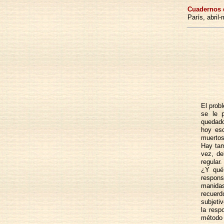
Cuadernos 
París, abril
El prob
se le p
quedado
hoy esc
muertos
Hay tam
vez, de
regular.
¿Y qué 
respons
manidas
recuerd
subjeti
la resp
método 