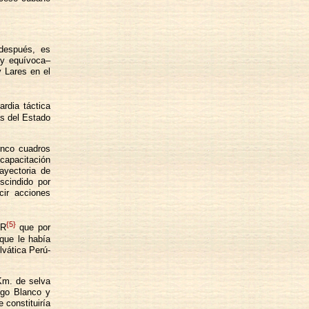
 después, es
 y equívoca–
 Lares en el
ardia táctica
as del Estado
inco cuadros
 capacitación
ayectoria de
scindido por
cir acciones
{5}
IR
que por
 que le había
lvática Perú-
 Km. de selva
ugo Blanco y
 constituiría