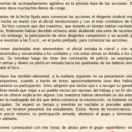
rvirían de acompañamiento agitativo en la primera fase de las acciones. E
unos doce muchachos llenos de coraje.
antes de la fecha fijada para comenzar las acciones el dirigente sindical vi
noche se reunió con el oficial revolucionario y con el más combativo de l
 Se hizo conocer que dos maestros, que durante un tiempo habían vacilado
 no, finalmente habían decidido echarse atrás aludiendo una serie de razone
sin embargo, la participación de otros dirigentes campesinos y se acordó 
se reunirían a las 5 a.m., en el punto prefijado, para comenzar las acciones.
iones planteadas eran elementales: el oficial tomaba la cárcel y con 
desarmaba y encarcelaba a los soldados y con estas armas se dotaba a los 
rios. Se tomaban luego las otras dos comisarías de policía, se expropi
 armas y dinero se partía en retirada hacia las quebradas de las laderas orie
alar el foco.
nlace fue también elemental: a la mañana siguiente no se presentaron sin
campesinos, cuando, a través de éstos, aproximadamente unos diez habí
 anterior su participación. Unos adujeron que tenían que ir a recoger su gana
bían tenido que viajar a un pueblo vecino por razones del trabajo y en fin otro
n en ofrecer explicación alguna. Los maestros habían desertado un día ante
en la madrugada del día que debía comenzar la insurrección, no hubieran si
ncipales. Se esperó un tiempo y mientras se vacilaba si proceder adel
no, se hicieron presentes los estudiantes. Estos, llenos de inconsciencia 
en pocos minutos su participación armada, alentaron al grupo y terminar
r adelante.
iones comenzaron con tres horas de atraso pero el grupo «guerrillero» n