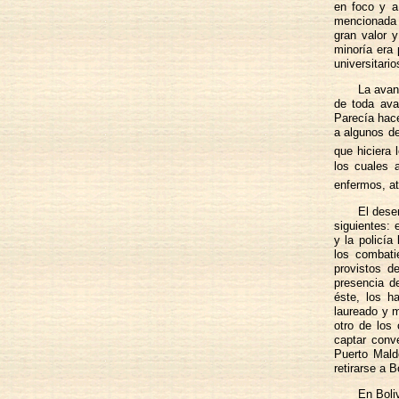
en foco y a
mencionada s
gran valor 
minoría era 
universitario
La avan
de toda ava
Parecía hace
a algunos de
que hiciera 
los cuales
enfermos, at
El dese
siguientes:
y la policía
los combati
provistos d
presencia d
éste, los h
laureado y m
otro de los
captar conve
Puerto Mald
retirarse a 
En Boli