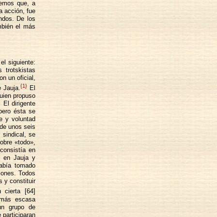
remos que, a
a acción, fue
ndos. De los
mbién el más
el siguiente:
 trotskistas
n un oficial,
{1}
e Jauja.
El
quien propuso
 El dirigente
pero ésta se
e y voluntad
 de unos seis
 sindical, se
sobre «todo»,
consistía en
e en Jauja y
había tomado
iones. Todos
 y constituir
cierta [64]
n más escasa
un grupo de
 participaran