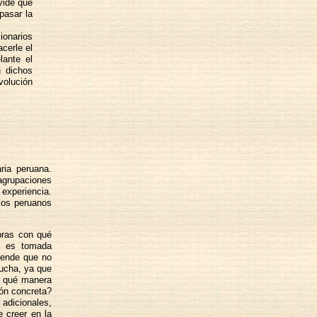
vide que
pasar la
ionarios
acerle el
lante el
n dichos
volución
ria peruana.
 agrupaciones
 experiencia.
icos peruanos
bras con qué
al es tomada
tiende que no
lucha, ya que
de qué manera
ión concreta?
 adicionales,
e creer en la