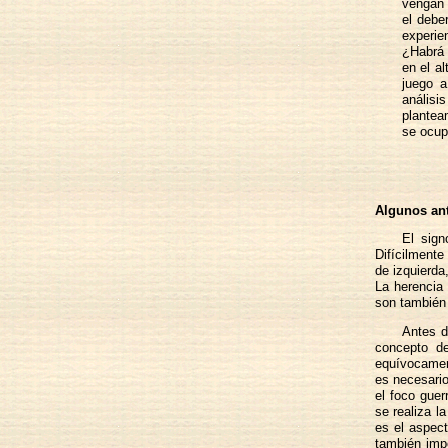
vengan 
el debe
experien
¿Habrá 
en el al
juego a
análisi
plantea
se ocup
Algunos an
El sign
Difícilmente
de izquierda
La herencia 
son también 
Antes d
concepto de
equívocamen
es necesario
el foco guer
se realiza l
es el aspect
también impo