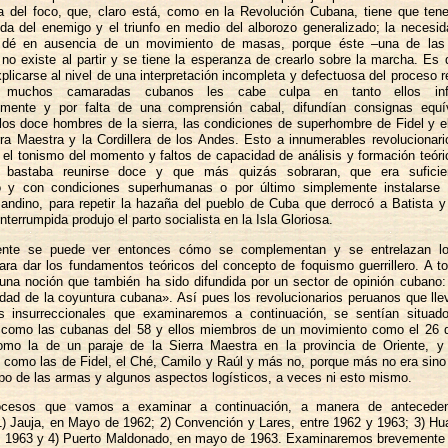
a del foco, que, claro está, como en la Revolución Cubana, tiene que tene
ída del enemigo y el triunfo en medio del alborozo generalizado; la necesi
 dé en ausencia de un movimiento de masas, porque éste –una de las 
no existe al partir y se tiene la esperanza de crearlo sobre la marcha. Es d
plicarse al nivel de una interpretación incompleta y defectuosa del proceso r
 muchos camaradas cubanos les cabe culpa en tanto ellos info
emente y por falta de una comprensión cabal, difundían consignas eq
los doce hombres de la sierra, las condiciones de superhombre de Fidel y e
rra Maestra y la Cordillera de los Andes. Esto a innumerables revolucionar
el tonismo del momento y faltos de capacidad de análisis y formación teóri
 bastaba reunirse doce y que más quizás sobraran, que era suficien
o y con condiciones superhumanas o por último simplemente instalarse 
 andino, para repetir la hazaña del pueblo de Cuba que derrocó a Batista 
nterrumpida produjo el parto socialista en la Isla Gloriosa.
ente se puede ver entonces cómo se complementan y se entrelazan los
ra dar los fundamentos teóricos del concepto de foquismo guerrillero. A t
una noción que también ha sido difundida por un sector de opinión cubano:
dad de la coyuntura cubana». Así pues los revolucionarios peruanos que ll
s insurreccionales que examinaremos a continuación, se sentían situad
 como las cubanas del 58 y ellos miembros de un movimiento como el 26 d
omo la de un paraje de la Sierra Maestra en la provincia de Oriente, y
como las de Fidel, el Ché, Camilo y Raúl y más no, porque más no era sino e
ipo de las armas y algunos aspectos logísticos, a veces ni esto mismo.
ocesos que vamos a examinar a continuación, a manera de anteceden
1) Jauja, en Mayo de 1962; 2) Convención y Lares, entre 1962 y 1963; 3) H
de 1963 y 4) Puerto Maldonado, en mayo de 1963. Examinaremos brevemente t