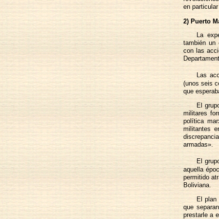
en particula
2) Puerto 
La expe
también un 
con las acc
Departament
Las acc
(unos seis c
que esperaba
El grup
militares fo
política ma
militantes 
discrepanci
armadas».
El grup
aquella époc
permitido at
Boliviana.
El plan
que separan
prestarle a 