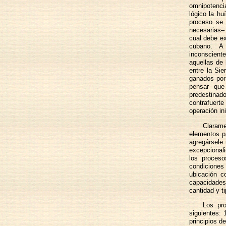
omnipotenci
lógico la hu
proceso se
necesarias– 
cual debe ex
cubano. A
inconscient
aquellas de 
entre la Sie
ganados por 
pensar que
predestinad
contrafuerte
operación ini
Claram
elementos pa
agregársele 
excepcionali
los proceso
condiciones
ubicación c
capacidades 
cantidad y t
Los pr
siguientes: 
principios 