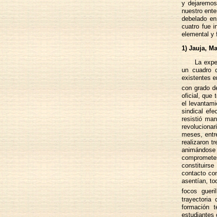
y dejaremos
nuestro ente
debelado en
cuatro fue 
elemental y 
1) Jauja, M
La expe
un cuadro d
existentes e
con grado de
oficial, que
el levantami
sindical ef
resistió ma
revolucionar
meses, entre
realizaron t
animándose 
comprometer
constituirs
contacto co
asentían, to
focos gueri
trayectoria
formación 
estudiantes 