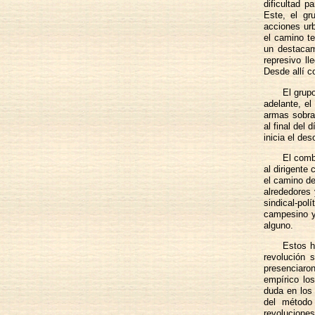
dificultad p
Este, el gr
acciones ur
el camino te
un destacam
represivo l
Desde allí c
El grup
adelante, el
armas sobran
al final del
inicia el de
El comba
al dirigente
el camino de
alrededores 
sindical-pol
campesino y
alguno.
Estos h
revolución 
presenciaron
empírico lo
duda en los
del método
revoluciones