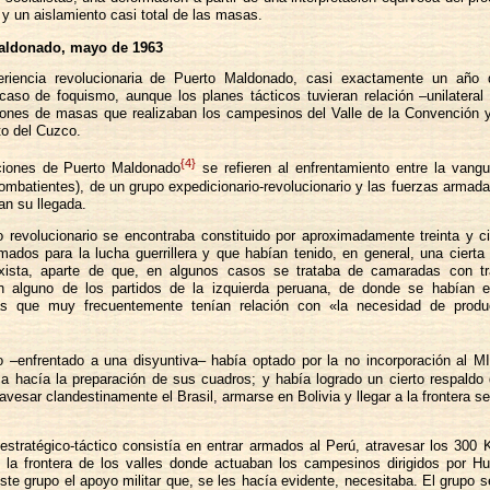
r y un aislamiento casi total de las masas.
Maldonado, mayo de 1963
riencia revolucionaria de Puerto Maldonado, casi exactamente un año
caso de foquismo, aunque los planes tácticos tuvieran relación –unilateral
iones de masas que realizaban los campesinos del Valle de la Convención y
o del Cuzco.
{4}
iones de Puerto Maldonado
se refieren al enfrentamiento entre la vangu
ombatientes), de un grupo expedicionario-revolucionario y las fuerzas armad
n su llegada.
o revolucionario se encontraba constituido por aproximadamente treinta y c
rmados para la lucha guerrillera y que habían tenido, en general, una cierta
rxista, aparte de que, en algunos casos se trataba de camaradas con tr
en alguno de los partidos de la izquierda peruana, de donde se habían e
as que muy frecuentemente tenían relación con «la necesidad de produ
o –enfrentado a una disyuntiva– había optado por la no incorporación al M
a hacía la preparación de sus cuadros; y había logrado un cierto respaldo
ravesar clandestinamente el Brasil, armarse en Bolivia y llegar a la frontera se
 estratégico-táctico consistía en entrar armados al Perú, atravesar los 300
 la frontera de los valles donde actuaban los campesinos dirigidos por H
este grupo el apoyo militar que, se les hacía evidente, necesitaba. El grupo se