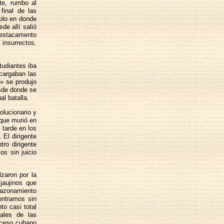
e, rumbo al
final de las
blo en donde
de allí salió
destacamento
insurrectos.
tudiantes iba
 cargaban las
n» se produjo
esde donde se
l batalla.
olucionario y
 que murió en
 tarde en los
 El dirigente
tro dirigente
s sin juicio
lzaron por la
jaujinos que
 razonamiento
ontramos sin
o casi total
ales de las
roceso cubano