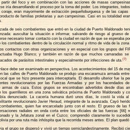
 partir del foco y en combinación con las acciones de masas campesina
e iría desarrollando el proceso por la toma del poder. Los integrantes, tod
y coraje, eran mayormente de extracción pequeñoburguesa y de las capas
producto de familias proletarias y aun campesinas. Casi en su totalidad era
s.
zada de seis combatientes que entró en la ciudad de Puerto Maldonado tenía
nzada: auscultar la situación e informar, salvando de riesgo al grueso de 
rse necesario tomar contacto con la ciudad en razón de que se esperaba pod
 los combatientes dentro de la circulación normal y ritmo de vida de la zona 
los contactos con otras organizaciones y en especial con los grupos del FI
 actuaba Hugo Blanco; y también en razón de que muchos camaradas se 
{7}
acados de parásitos intestinales y especialmente por infecciones de uta.
nlace debe ser examinado en perspectiva. Los acontecimientos del 15 de may
 en las calles de Puerto Maldonado se produjo una escaramuza armada entre
 local que se hizo presente para interceptarla. El desarrollo ulterior fue la p
entes revolucionarios por las Fuerzas Armadas y por los hacendados de 
e armas de caza. Estos grupos se encontraban advertidos desde días an
e los guerrilleros en una zona selvática próxima de Puerto Maldonado y c
abía denunciado. La cacería humana duró unos días, le costó la vida al
ilitante revolucionario Javier Heraud, integrante de la avanzada. Cayó herido
 combatientes, quien fue encarcelado junto con el resto. El grueso de las 
rsaciones radiales en onda corta entre los oficiales de las fuerzas [66] 
onado y la Jefatura zonal en el Cuzco; comprendió claramente lo sucedid
Bolivia por una ruta más inhóspita que la recorrida meses antes. El plan quedó 
via el grupo se dispersó y vivió un tiempo semiclandestinamente. Recibió ci