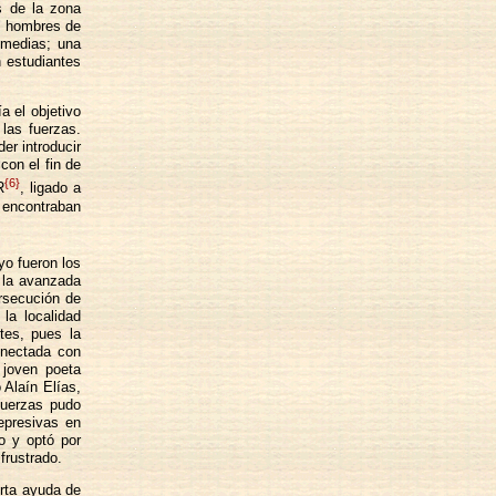
s de la zona
os hombres de
 medias; una
n estudiantes
 el objetivo
las fuerzas.
er introducir
con el fin de
{6}
R
, ligado a
encontraban
o fueron los
 la avanzada
ersecución de
la localidad
tes, pues la
onectada con
 joven poeta
 Alaín Elías,
fuerzas pudo
represivas en
o y optó por
frustrado.
erta ayuda de