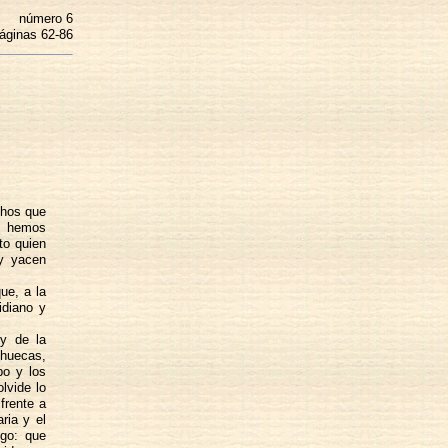
número 6
áginas 62-86
chos que
os hemos
to quien
oy yacen
ue, a la
idiano y
 y de la
 huecas,
po y los
lvide lo
frente a
ria y el
igo: que