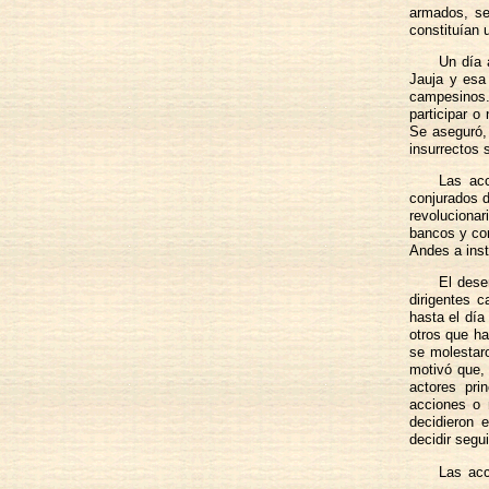
armados, se
constituían 
Un día 
Jauja y esa 
campesinos.
participar o
Se aseguró, 
insurrectos 
Las acc
conjurados 
revoluciona
bancos y con
Andes a inst
El dese
dirigentes 
hasta el día
otros que ha
se molestaro
motivó que, 
actores pri
acciones o 
decidieron 
decidir segui
Las acc