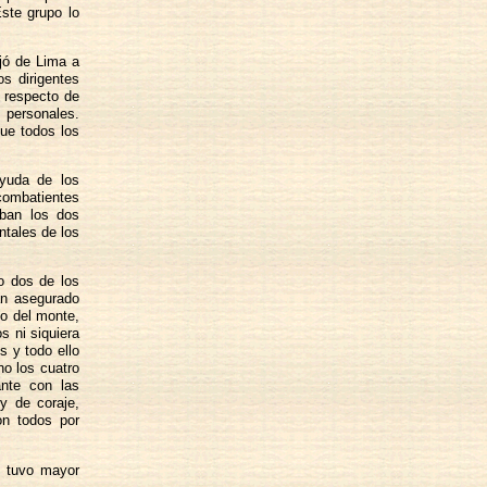
ste grupo lo
ajó de Lima a
os dirigentes
 respecto de
s personales.
que todos los
ayuda de los
combatientes
aban los dos
ntales de los
o dos de los
an asegurado
do del monte,
s ni siquiera
s y todo ello
no los cuatro
ante con las
y de coraje,
on todos por
o tuvo mayor