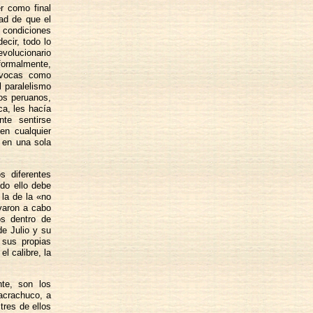
r como final
dad de que el
condiciones
ecir, todo lo
evolucionario
rmalmente,
uívocas como
l paralelismo
ios peruanos,
ca, les hacía
te sentirse
en cualquier
y en una sola
 diferentes
odo ello debe
 la de la «no
evaron a cabo
os dentro de
e Julio y su
 sus propias
l calibre, la
te, son los
uacrachuco, a
res de ellos