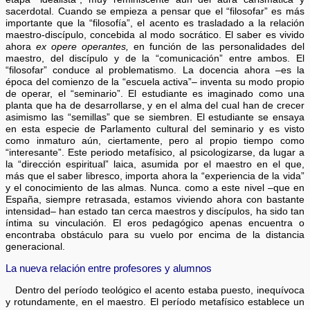
sacerdotal. Cuando se empieza a pensar que el “filosofar” es más
importante que la “filosofía”, el acento es trasladado a la relación
maestro-discípulo, concebida al modo socrático. El saber es vivido
ahora
ex opere operantes,
en función de las personalidades del
maestro, del discípulo y de la “comunicación” entre ambos. El
“filosofar” conduce al problematismo. La docencia ahora –es la
época del comienzo de la “escuela activa”– inventa su modo propio
de operar, el “seminario”. El estudiante es imaginado como una
planta que ha de desarrollarse, y en el alma del cual han de crecer
asimismo las “semillas” que se siembren. El estudiante se ensaya
en esta especie de Parlamento cultural del seminario y es visto
como inmaturo aún, ciertamente, pero al propio tiempo como
“interesante”. Este periodo metafísico, al psicologizarse, da lugar a
la “dirección espiritual” laica, asumida por el maestro en el que,
más que el saber libresco, importa ahora la “experiencia de la vida”
y el conocimiento de las almas. Nunca. como a este nivel –que en
España, siempre retrasada, estamos viviendo ahora con bastante
intensidad– han estado tan cerca maestros y discípulos, ha sido tan
íntima su vinculación. El eros pedagógico apenas encuentra o
encontraba obstáculo para su vuelo por encima de la distancia
generacional.
La nueva relación entre profesores y alumnos
Dentro del período teológico el acento estaba puesto, inequívoca
y rotundamente, en el maestro. El período metafísico establece un