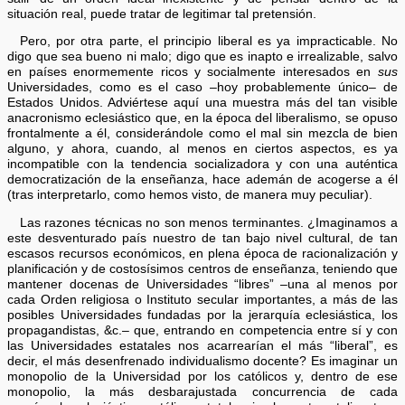
situación real, puede tratar de legitimar tal pretensión.
Pero, por otra parte, el principio liberal es ya impracticable. No
digo que sea bueno ni malo; digo que es inapto e irrealizable, salvo
en países enormemente ricos y socialmente interesados en
sus
Universidades, como es el caso –hoy probablemente único– de
Estados Unidos. Adviértese aquí una muestra más del tan visible
anacronismo eclesiástico que, en la época del liberalismo, se opuso
frontalmente a él, considerándole como el mal sin mezcla de bien
alguno, y ahora, cuando, al menos en ciertos aspectos, es ya
incompatible con la tendencia socializadora y con una auténtica
democratización de la enseñanza, hace ademán de acogerse a él
(tras interpretarlo, como hemos visto, de manera muy peculiar).
Las razones técnicas no son menos terminantes. ¿Imaginamos a
este desventurado país nuestro de tan bajo nivel cultural, de tan
escasos recursos económicos, en plena época de racionalización y
planificación y de costosísimos centros de enseñanza, teniendo que
mantener docenas de Universidades “libres” –una al menos por
cada Orden religiosa o Instituto secular importantes, a más de las
posibles Universidades fundadas por la jerarquía eclesiástica, los
propagandistas, &c.– que, entrando en competencia entre sí y con
las Universidades estatales nos acarrearían el más “liberal”, es
decir, el más desenfrenado individualismo docente? Es imaginar un
monopolio de la Universidad por los católicos y, dentro de ese
monopolio, la más desbarajustada concurrencia de cada