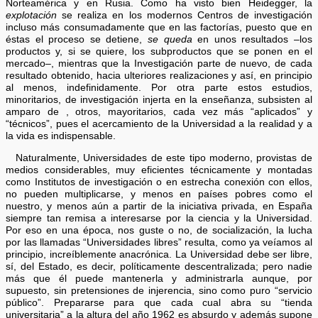
Norteamérica y en Rusia. Como ha visto bien Heidegger, la
explotación
se realiza en los modernos Centros de investigación
incluso más consumadamente que en las factorías, puesto que en
éstas el proceso se detiene,
se queda
en unos resultados –los
productos y, si se quiere, los subproductos que se ponen en el
mercado–, mientras que la Investigación parte de nuevo, de cada
resultado obtenido, hacia ulteriores realizaciones y así, en principio
al menos, indefinidamente. Por otra parte estos estudios,
minoritarios, de investigación injerta en la enseñanza, subsisten al
amparo de , otros, mayoritarios, cada vez más “aplicados” y
“técnicos”, pues el acercamiento de la Universidad a la realidad y a
la vida es indispensable.
Naturalmente, Universidades de este tipo moderno, provistas de
medios considerables, muy eficientes técnicamente y montadas
como Institutos de investigación o en estrecha conexión con ellos,
no pueden multiplicarse, y menos en países pobres como el
nuestro, y menos aún a partir de la iniciativa privada, en España
siempre tan remisa a interesarse por la ciencia y la Universidad.
Por eso en una época, nos guste o no, de socialización, la lucha
por las llamadas “Universidades libres” resulta, como ya veíamos al
principio, increíblemente anacrónica. La Universidad debe ser libre,
sí, del Estado, es decir, políticamente descentralizada; pero nadie
más que él puede mantenerla y administrarla aunque, por
supuesto, sin pretensiones de injerencia, sino como puro “servicio
público”. Prepararse para que cada cual abra su “tienda
universitaria” a la altura del año 1962 es absurdo y además supone