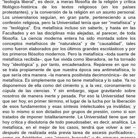
“teología liberal”, es decir, a meras filosofía de la religión y crítica
filológico-histórica de los textos religiosos (en los países
protestantes), y la conversión de la religión en un asunto personal.
Los universitarios seguían, en gran parte, perteneciendo a una
confesión religiosa, pero la Universidad tenía que ser “metafísica” y
no “teológica”. Era metafísica incluso sin saberlo, y hasta en las
Facultades y en las disciplinas más alejadas, al parecer, de toda
filosofía. La ciencia moderna entera ha sido montada sobre los
conceptos metafísicos de “naturaleza” y de “causalidad”, tales
como fueron elaborados por los últimos grandes escolásticos y por
los primeros filósofos modernos. Pero la metafísica –toda suerte de
metafísica recibida–, que fue vivida como liberadora, se ha tornado
hoy “ideológica” y, por tanto, encadenadora. Repárese en que no
se trata propiamente de que nuestra época sea antimetafísica, lo
que sería otra manera –la manera positivista decimonónica– de ser
metafísica. Es simplemente que no tiene metafísica y lo sabe. Ya no
disponemos de ella como del cimiento y, a la vez, coronamiento o
cúpula de las ciencias. Y sin embargo, sigue gravitando sobre
nosotros de manera inerte y pesada. Por eso la Universidad tiene
que ser hoy, en primer término, el lugar de la lucha por la liberación
de esos fundamentos y esas síntesis intelectuales ya inválidas; y
eso lo mismo si son dictados por grupos de presión, como si son
tratados de imponer totalitariamente. La Universidad tiene que ser
hoy crítica y disolutoria de todo pseudosaber, es decir, analítica. La
metafísica, en el mejor de los casos, tendrá que volver a ser –
después
de realizada esta previa tarea de ascesis purificadora–,
como en Aristóteles, una “ciencia buscada” y de ninguna manera