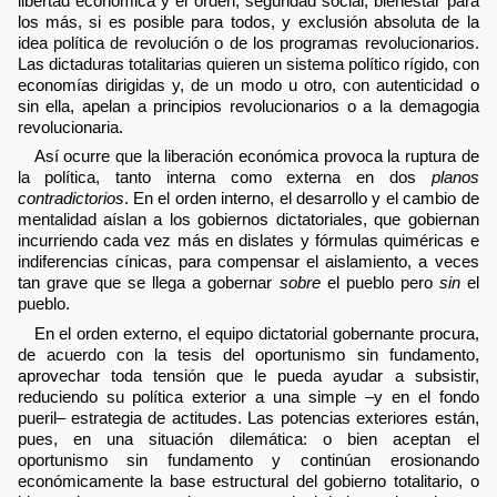
libertad económica y el orden, seguridad social, bienestar para
los más, si es posible para todos, y exclusión absoluta de la
idea política de revolución o de los programas revolucionarios.
Las dictaduras totalitarias quieren un sistema político rígido, con
economías dirigidas y, de un modo u otro, con autenticidad o
sin ella, apelan a principios revolucionarios o a la demagogia
revolucionaria.
Así ocurre que la liberación económica provoca la ruptura de
la política, tanto interna como externa en dos
planos
contradictorios
. En el orden interno, el desarrollo y el cambio de
mentalidad aíslan a los gobiernos dictatoriales, que gobiernan
incurriendo cada vez más en dislates y fórmulas quiméricas e
indiferencias cínicas, para compensar el aislamiento, a veces
tan grave que se llega a gobernar
sobre
el pueblo pero
sin
el
pueblo.
En el orden externo, el equipo dictatorial gobernante procura,
de acuerdo con la tesis del oportunismo sin fundamento,
aprovechar toda tensión que le pueda ayudar a subsistir,
reduciendo su política exterior a una simple –y en el fondo
pueril– estrategia de actitudes. Las potencias exteriores están,
pues, en una situación dilemática: o bien aceptan el
oportunismo sin fundamento y continúan erosionando
económicamente la base estructural del gobierno totalitario, o