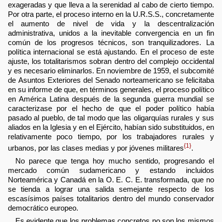
exageradas y que lleva a la serenidad al cabo de cierto tiempo.
Por otra parte, el proceso interno en la U.R.S.S., concretamente
el aumento de nivel de vida y la descentralización
administrativa, unidos a la inevitable convergencia en un fin
común de los progresos técnicos, son tranquilizadores. La
política internacional se está ajustando. En el proceso de este
ajuste, los totalitarismos sobran dentro del complejo occidental
y es necesario eliminarlos. En noviembre de 1959, el subcomité
de Asuntos Exteriores del Senado norteamericano se felicitaba
en su informe de que, en términos generales, el proceso político
en América Latina después de la segunda guerra mundial se
caracterizase por el hecho de que el poder político había
pasado al pueblo, de tal modo que las oligarquías rurales y sus
aliados en la Iglesia y en el Ejército, habían sido substituidos, en
relativamente poco tiempo, por los trabajadores rurales y
{1}
urbanos, por las clases medias y por jóvenes militares
.
No parece que tenga hoy mucho sentido, progresando el
mercado común sudamericano y estando incluidos
Norteamérica y Canadá en la O. E. C. E. transformada, que no
se tienda a lograr una salida semejante respecto de los
escasísimos países totalitarios dentro del mundo conservador
democrático europeo.
Es evidente que los problemas concretos no son los mismos