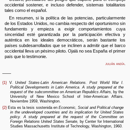
occidental sostener, e incluso defender, sistemas totalitarios
tales como el español.
En resumen, si la política de las potencias, particularmente
de los Estados Unidos, no cambia respecto del oportunismo sin
fundamento y empieza a exigir comportamientos cuya
sinceridad esté garantizada por la participación efectiva y
auténtica en los ideales democráticos, serán bastante los
países subdesarrollados que se inclinen a admitir que el barco
occidental lleva un pésimo piloto. Ojalá no sea España el primer
país que lo testimonie.
julián andía
.
——
{1}
V.
United States-Latin American Relations. Post World War I.
Political Developments in Latin America. A study prepared at the
request of the subcommittee on American Republics Affairs,
by the
University of New Mexico School of Inter-American Affairs.
Noviembre 1959, Washington.
{2}
Esta es la tesis sostenida en
Economic, Social and Political change
in the undeveloped countries and its implication for United States
policy. A study prepared at the request of the Committee on
Foreign Relations United States Senate,
by Center for International
Studies Massachusetts Institute of Technology, Washington, 1960.