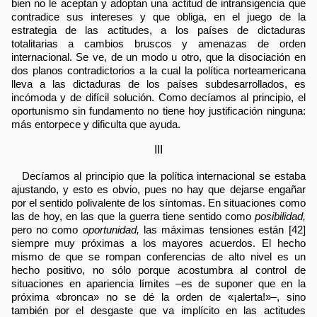
bien no le aceptan y adoptan una actitud de intransigencia que
contradice sus intereses y que obliga, en el juego de la
estrategia de las actitudes, a los países de dictaduras
totalitarias a cambios bruscos y amenazas de orden
internacional. Se ve, de un modo u otro, que la disociación en
dos planos contradictorios a la cual la política norteamericana
lleva a las dictaduras de los países subdesarrollados, es
incómoda y de difícil solución. Como decíamos al principio, el
oportunismo sin fundamento no tiene hoy justificación ninguna:
más entorpece y dificulta que ayuda.
III
Decíamos al principio que la política internacional se estaba
ajustando, y esto es obvio, pues no hay que dejarse engañar
por el sentido polivalente de los síntomas. En situaciones como
las de hoy, en las que la guerra tiene sentido como
posibilidad,
pero no como
oportunidad,
las máximas tensiones están [42]
siempre muy próximas a los mayores acuerdos. El hecho
mismo de que se rompan conferencias de alto nivel es un
hecho positivo, no sólo porque acostumbra al control de
situaciones en apariencia límites –es de suponer que en la
próxima «bronca» no se dé la orden de «¡alerta!»–, sino
también por el desgaste que va implícito en las actitudes