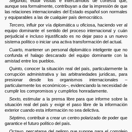
Segundo,
eludir visitas e intercambios de cortesía que,
aunque sea formalmente, contribuyan a dar la impresión de que
las relaciones internacionales del Estado español son normales
y equiparables a las de cualquier país democrático.
Tercero,
influir por vía diplomática u oficiosa, haciendo ver al
equipo dominante el sentido del proceso internacional y cuán
perjudicial e incluso injustificado es no dejar paso a un nuevo
sistema político o iniciar una activa transformación del actual.
Cuarto,
mantener un personal diplomático inteligente que no
confunda el halago descarado del equipo dominante con la
amistad entre los pueblos.
Quinto,
conocer la situación real del país, particularmente la
corrupción administrativa y las arbitrariedades jurídicas, para
presionar desde los organismos internacionales –
particularmente los económicos–, evidenciando la necesidad de
cumplir los compromisos y cumplirlos honradamente.
Sexto,
estimular a la prensa libre para que informe sobre la
situación real del país y exigir el paso libre de la información
exterior cuando esta información no sea delictiva.
Séptimo,
contribuir a crear un centro polarizado de poder que
garantice el futuro político del país.
Octavo,
percatarse del peligro que supone para el complejo