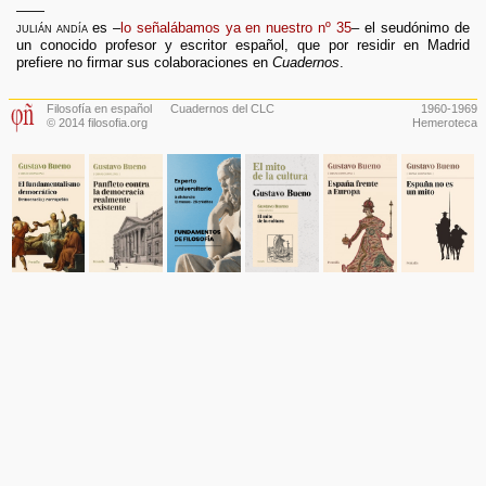
——
julián andía
es –
lo señalábamos ya en nuestro nº 35
– el seudónimo de
un conocido profesor y escritor español, que por residir en Madrid
prefiere no firmar sus colaboraciones en
Cuadernos
.
Filosofía en español
Cuadernos del CLC
1960-1969
© 2014 filosofia.org
Hemeroteca