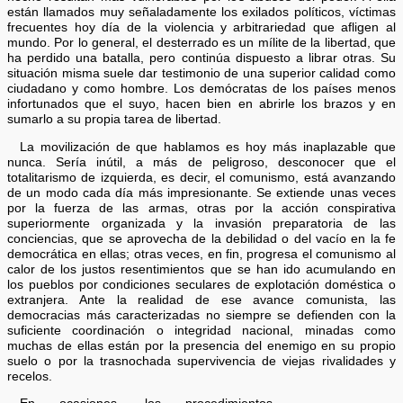
están llamados muy señaladamente los exilados políticos, víctimas
frecuentes hoy día de la violencia y arbitrariedad que afligen al
mundo. Por lo general, el desterrado es un mílite de la libertad, que
ha perdido una batalla, pero continúa dispuesto a librar otras. Su
situación misma suele dar testimonio de una superior calidad como
ciudadano y como hombre. Los demócratas de los países menos
infortunados que el suyo, hacen bien en abrirle los brazos y en
sumarlo a su propia tarea de libertad.
La movilización de que hablamos es hoy más inaplazable que
nunca. Sería inútil, a más de peligroso, desconocer que el
totalitarismo de izquierda, es decir, el comunismo, está avanzando
de un modo cada día más impresionante. Se extiende unas veces
por la fuerza de las armas, otras por la acción conspirativa
superiormente organizada y la invasión preparatoria de las
conciencias, que se aprovecha de la debilidad o del vacío en la fe
democrática en ellas; otras veces, en fin, progresa el comunismo al
calor de los justos resentimientos que se han ido acumulando en
los pueblos por condiciones seculares de explotación doméstica o
extranjera. Ante la realidad de ese avance comunista, las
democracias más caracterizadas no siempre se defienden con la
suficiente coordinación o integridad nacional, minadas como
muchas de ellas están por la presencia del enemigo en su propio
suelo o por la trasnochada supervivencia de viejas rivalidades y
recelos.