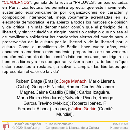
“
CUADERNOS
”, gemela de la revista “PREUVES”, ambas editadas
en París. Esa lectura les permitirá apreciar que este movimiento,
sustentado económicamente por organizaciones de carácter y
composición internacional, inequívocamente acreditadas en su
ejecutoria democrática, está abierto a todos los matices de opinión
y de crítica, sin más denominador común que el principio de la
libertad, y sin vinculación a ningún interés o designio que no sea el
de movilizar y solidarizar las conciencias alertas del mundo para la
preservación de la cultura por la libertad y de la libertad por la
cultura. Como el manifiesto de Berlín, hace cuatro años, este
documento americano más modesto, preparatorio de una venidera
reunión más amplia de los comités latinoamericanos, se dirige a los
hombres libres y a los que quieran volver a serlo; a todos los “que
estén resueltos a restaurar, a salvar, a ampliar las libertades que
representan el valor de la vida”.
Rubem Braga (Brasil);
Jorge Mañach
, Mario Llerena
(Cuba); George F. Nicolai, Ramón Cortós, Alejandro
Magnet, Jaime Castillo (Chile); Carlos Izaguirre,
Marta Rinza (Honduras); Salvador Pineda, Rodrigo
García Treviño (México); Roberto Ibáñez, F.
Ferrandiz Alborz (Uruguay);
Julián Gorkin
(Comité
Mundial).
Filosofía en español
“...los intelectuales”
1950-1959
© 2020 filosofia.org
Congreso por la Libertad de la Cultura
Hemeroteca