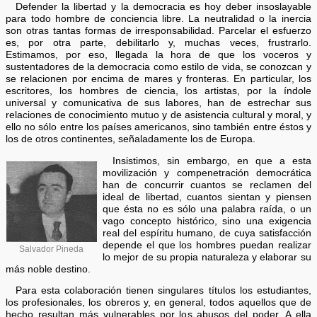
Defender la libertad y la democracia es hoy deber insoslayable
para todo hombre de conciencia libre. La neutralidad o la inercia
son otras tantas formas de irresponsabilidad. Parcelar el esfuerzo
es, por otra parte, debilitarlo y, muchas veces, frustrarlo.
Estimamos, por eso, llegada la hora de que los voceros y
sustentadores de la democracia como estilo de vida, se conozcan y
se relacionen por encima de mares y fronteras. En particular, los
escritores, los hombres de ciencia, los artistas, por la índole
universal y comunicativa de sus labores, han de estrechar sus
relaciones de conocimiento mutuo y de asistencia cultural y moral, y
ello no sólo entre los países americanos, sino también entre éstos y
los de otros continentes, señaladamente los de Europa.
Insistimos, sin embargo, en que a esta
movilización y compenetración democrática
han de concurrir cuantos se reclamen del
ideal de libertad, cuantos sientan y piensen
que ésta no es sólo una palabra raída, o un
vago concepto histórico, sino una exigencia
real del espíritu humano, de cuya satisfacción
depende el que los hombres puedan realizar
Salvador Pineda
lo mejor de su propia naturaleza y elaborar su
más noble destino.
Para esta colaboración tienen singulares títulos los estudiantes,
los profesionales, los obreros y, en general, todos aquellos que de
hecho resultan más vulnerables por los abusos del poder. A ella