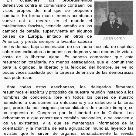
En ocasiones, los procedimientos
defensivos contra el comunismo contraen los
vicios propios del mal que se proponen
combatir. En forma más o menos acentuada
vuelve así a medrar en el mundo el
totalitarismo fascista, vencido antaño en los
campos de batalla, superviviente en algunos
países de Europa, imitado en otros de
Julián Gorkin
América, y presto siempre a levantar cabeza
en los demás, bajo la inspiración de esa fauna inextinta de espíritus
soberbios inclinados a imponer sus dogmas y sus modos de vida a
costa de la libertad ajena. Es penoso comprobar que esta
resurrección totalitaria, no menos estragadora que el comunismo
para la dignidad, la libertad y la felicidad del hombre, se ve no
pocas veces auxiliada por la torpeza defensiva de las democracias
más poderosas.
Ante todas estas asechanzas, los delegados firmantes
resumimos el espíritu y propósito de nuestra reunión instando a los
hombres de conciencia libre en todos los países de nuestro
hemisferio a que sumen su entusiasmo y su esfuerzo a la tarea
que, presidida por insignes personalidades de nuestro tiempo, se
ha impuesto el Congreso por la Libertad de la Cultura. Los
exhortamos a que constituyan comités nacionales, o se asocien a
los ya existentes, y a que se mantengan informados de la
orientación y la marcha de esta agrupación mundial, leyendo las
revistas que le sirven de órganos, señaladamente la revista