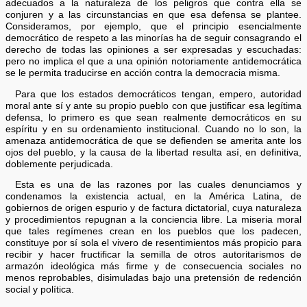
adecuados a la naturaleza de los peligros que contra ella se
conjuren y a las circunstancias en que esa defensa se plantee.
Consideramos, por ejemplo, que el principio esencialmente
democrático de respeto a las minorías ha de seguir consagrando el
derecho de todas las opiniones a ser expresadas y escuchadas:
pero no implica el que a una opinión notoriamente antidemocrática
se le permita traducirse en acción contra la democracia misma.
Para que los estados democráticos tengan, empero, autoridad
moral ante sí y ante su propio pueblo con que justificar esa legítima
defensa, lo primero es que sean realmente democráticos en su
espíritu y en su ordenamiento institucional. Cuando no lo son, la
amenaza antidemocrática de que se defienden se amerita ante los
ojos del pueblo, y la causa de la libertad resulta así, en definitiva,
doblemente perjudicada.
Esta es una de las razones por las cuales denunciamos y
condenamos la existencia actual, en la América Latina, de
gobiernos de origen espurio y de factura dictatorial, cuya naturaleza
y procedimientos repugnan a la conciencia libre. La miseria moral
que tales regímenes crean en los pueblos que los padecen,
constituye por sí sola el vivero de resentimientos más propicio para
recibir y hacer fructificar la semilla de otros autoritarismos de
armazón ideológica más firme y de consecuencia sociales no
menos reprobables, disimuladas bajo una pretensión de redención
social y política.