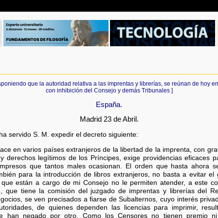
sponiendo que la autoridad relativa a las imprentas y librerías, se reúnan de hoy 
con inhibición del Consejo y demás Tribunales ]
España.
Madrid 23 de Abril.
ha servido S. M. expedir el decreto siguiente:
e en varios países extranjeros de la libertad de la imprenta, con grav
 y derechos legítimos de los Príncipes, exige providencias eficaces 
 impresos que tantos males ocasionan. El orden que hasta ahora s
mbién para la introducción de libros extranjeros, no basta a evitar 
que están a cargo de mi Consejo no le permiten atender, a este con
o, que tiene la comisión del juzgado de imprentas y librerías del 
gocios, se ven precisados a fiarse de Subalternos, cuyo interés privad
utoridades, de quienes dependen las licencias para imprimir, resu
e han negado por otro. Como los Censores no tienen premio ni 