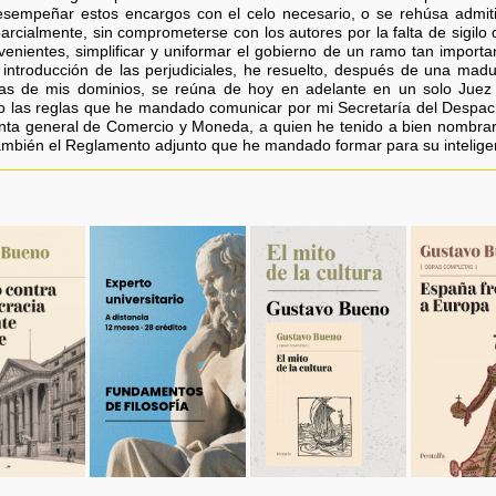
esempeñar estos encargos con el celo necesario, o se rehúsa admit
arcialmente, sin comprometerse con los autores por la falta de sigilo
venientes, simplificar y uniformar el gobierno de un ramo tan important
 e introducción de las perjudiciales, he resuelto, después de una madu
erías de mis dominios, se reúna de hoy en adelante en un solo Juez 
o las reglas que he mandado comunicar por mi Secretaría del Despach
unta general de Comercio y Moneda, a quien he tenido a bien nombrar
ambién el Reglamento adjunto que he mandado formar para su inteligen