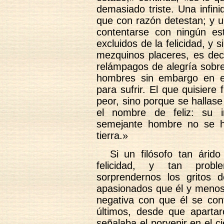
demasiado triste. Una infin
que con razón detestan; y u
contentarse con ningún es
excluidos de la felicidad, y 
mezquinos placeres, es deci
relámpagos de alegría sobr
hombres sin embargo en e
para sufrir. El que quisiere
peor, sino porque se hallas
el nombre de feliz: su i
semejante hombre no se h
tierra.»
Si un filósofo tan árido
felicidad, y tan probl
sorprendernos los gritos
apasionados que él y menos 
negativa con que él se con
últimos, desde que apartar
señalaba el porvenir en el 