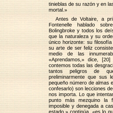
tinieblas de su razón y en l
mortal.»
Antes de Voltaire, a pr
Fontenelle hablado sobr
Bolingbroke y todos los de
que la naturaleza y su orde
único horizonte: su filosof
su arte de ser feliz consist
medio de las innumerab
«Aprendamos,» dice, [20]
contemos todas las desgrac
tantos peligros de qu
preliminarmente que sus l
pequeño número de almas es
confesarlo) son lecciones d
nos importa. Lo que intenta
punto más mezquino la fe
imposible y denegada a casi
estado,» continúa, «es lo qu