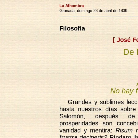
La Alhambra
Granada, domingo 28 de abril de 1839
Filosofía
[
José F
De l
No hay f
Grandes y sublimes lecc
hasta nuestros días sobre
Salomón, después de 
prosperidades son conceb
vanidad y mentira:
Risum r
frustra deciperis?
Píndaro ll