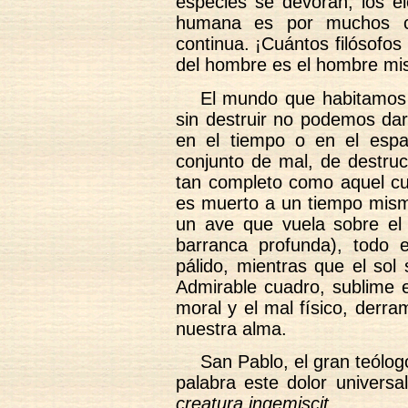
especies se devoran, los el
humana es por muchos c
continua. ¡Cuántos filósofo
del hombre es el hombre m
El mundo que habitamos
sin destruir no podemos da
en el tiempo o en el esp
conjunto de mal, de destrucc
tan completo como aquel cu
es muerto a un tiempo mism
un ave que vuela sobre el
barranca profunda), todo 
pálido, mientras que el sol
Admirable cuadro, sublime e
moral y el mal físico, derr
nuestra alma.
San Pablo, el gran teólog
palabra este dolor universa
creatura ingemiscit
.