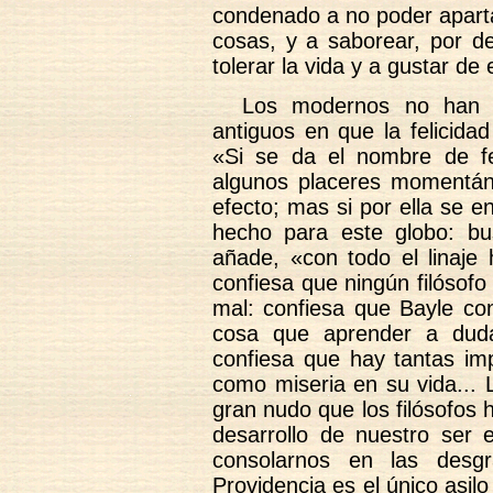
condenado a no poder apartar
cosas, y a saborear, por de
tolerar la vida y a gustar de e
Los modernos no han p
antiguos en que la felicida
«Si se da el nombre de fel
algunos placeres momentáne
efecto; mas si por ella se en
hecho para este globo: bus
añade, «con todo el linaje
confiesa que ningún filósofo
mal: confiesa que Bayle con
cosa que aprender a duda
confiesa que hay tantas im
como miseria en su vida... 
gran nudo que los filósofos
desarrollo de nuestro ser
consolarnos en las desgr
Providencia es el único asil