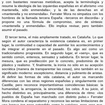
y con bastantes reservas metódicas, acepta la terminología y
resume la ideología de las izquierdas españolas en el aforismo «no
mantenella, sólo enmendalla»; y la de las derechas en el
«mantenella y no enmendalla». Ferrater Mora no simpatiza con los
hombres de la llamada tercera España –terceros en discordia– y
propone no una fórmula de compromiso, sino de síntesis:
«mantenella y enmendalla». Ello implica revisar, pero también
asumir el pasado.
El tercer tema, el más ampliamente tratado, es Cataluña. Lo que
según el autor caracteriza la existencia catalana es, en primer
lugar, la continuidad o capacidad de asimilar los acontecimientos y
de integrar el presente en el pasado. Es algo así como un
tradicionalismo progresista. En segundo lugar, el «seny», que es
sentido común, entereza, sensatez y sabiduría. En tercer lugar, la
mesura, que es predilección por lo concreto, predominio de lo
plástico y realismo. Y, finalmente, la ironía no sólo en su acepción
socrática (manera de transparentar las cosas), sino también en su
significado moderno: escepticismo, distancia y pulimento de aristas.
Al definir las formas de vida catalana, el autor va marcando
diferencias con las otras regiones españolas y singularmente con
Castilla; pero reconoce importantísimas coincidencias básicas: la
humanidad, la arrogancia, la sinceridad, los celos. A su juicio, el
hecho distintivo es, principalmente, una diferencia de ritmo: «los
pueblos de España han marchado con distinto pulso.» Ferrater
Mora condena el separatismo y reconoce las serias limitaciones de
una lengua tan poco extendida como la catalana, pero cree que,