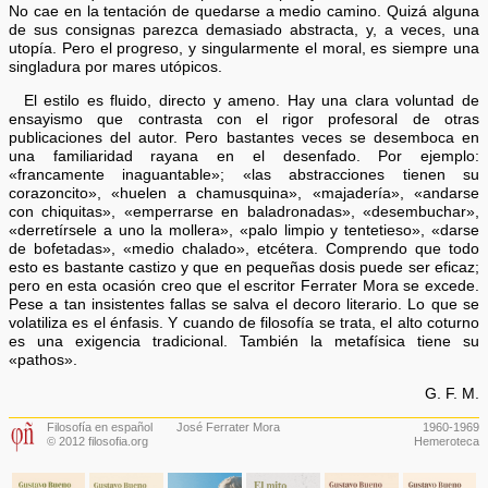
No cae en la tentación de quedarse a medio camino. Quizá alguna
de sus consignas parezca demasiado abstracta, y, a veces, una
utopía. Pero el progreso, y singularmente el moral, es siempre una
singladura por mares utópicos.
El estilo es fluido, directo y ameno. Hay una clara voluntad de
ensayismo que contrasta con el rigor profesoral de otras
publicaciones del autor. Pero bastantes veces se desemboca en
una familiaridad rayana en el desenfado. Por ejemplo:
«francamente inaguantable»; «las abstracciones tienen su
corazoncito», «huelen a chamusquina», «majadería», «andarse
con chiquitas», «emperrarse en baladronadas», «desembuchar»,
«derretírsele a uno la mollera», «palo limpio y tentetieso», «darse
de bofetadas», «medio chalado», etcétera. Comprendo que todo
esto es bastante castizo y que en pequeñas dosis puede ser eficaz;
pero en esta ocasión creo que el escritor Ferrater Mora se excede.
Pese a tan insistentes fallas se salva el decoro literario. Lo que se
volatiliza es el énfasis. Y cuando de filosofía se trata, el alto coturno
es una exigencia tradicional. También la metafísica tiene su
«pathos».
G. F. M.
Filosofía en español
José Ferrater Mora
1960-1969
© 2012 filosofia.org
Hemeroteca