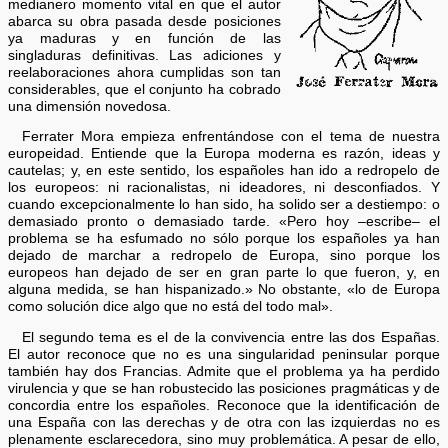
medianero momento vital en que el autor
abarca su obra pasada desde posiciones
ya maduras y en función de las
singladuras definitivas. Las adiciones y
reelaboraciones ahora cumplidas son tan
considerables, que el conjunto ha cobrado
una dimensión novedosa.
Ferrater Mora empieza enfrentándose con el tema de nuestra
europeidad. Entiende que la Europa moderna es razón, ideas y
cautelas; y, en este sentido, los españoles han ido a redropelo de
los europeos: ni racionalistas, ni ideadores, ni desconfiados. Y
cuando excepcionalmente lo han sido, ha solido ser a destiempo: o
demasiado pronto o demasiado tarde. «Pero hoy –escribe– el
problema se ha esfumado no sólo porque los españoles ya han
dejado de marchar a redropelo de Europa, sino porque los
europeos han dejado de ser en gran parte lo que fueron, y, en
alguna medida, se han hispanizado.» No obstante, «lo de Europa
como solución dice algo que no está del todo mal».
El segundo tema es el de la convivencia entre las dos Españas.
El autor reconoce que no es una singularidad peninsular porque
también hay dos Francias. Admite que el problema ya ha perdido
virulencia y que se han robustecido las posiciones pragmáticas y de
concordia entre los españoles. Reconoce que la identificación de
una España con las derechas y de otra con las izquierdas no es
plenamente esclarecedora, sino muy problemática. A pesar de ello,