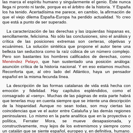
las marca el espíritu humano y singularmente el genio. Este nunca
llega ni pronto ni tarde, porque es el árbitro de la historia. Y España
los ha tenido. Acertadísima me parece, en cambio, la afirmación de
que el viejo dilema España-Europa ha perdido actualidad. Yo creo
que está a punto de ser superado.
La caracterización de las derechas y las izquierdas hispanas es,
sencillamente, felicísima. No sólo las conclusiones, sino el análisis y
crítica de las posiciones extremas son certeras, objetivas y
ecuánimes. La solución sintética que propone el autor tiene una
belleza tan seductora como la raíz cúbica de un número complejo.
Pero son bastantes los hombres calificados de derechas, como
Menéndez Pelayo
, que han sustentado una posición análoga:
asunción crítica de la historia nacional. Y en eso estamos muchos.
Reconforta que, al otro lado del Atlántico, haya un pensador
español en la misma fecunda línea.
La descripción de las formas catalanas de vida está hecha con
emoción y fidelidad. Hay capítulos espléndidos, como el
consagrado al «seny». Muchas de las páginas de esta parte habrá
que tenerlas muy en cuenta siempre que se intente una descripción
de la hispanidad. Aunque no sean todas, son muy ciertas las
coincidencias que ve el autor entre Cataluña y las demás regiones
peninsulares. Lo mismo en la parte analítica que en la proyectiva o
política, Ferrater Mora, se mueve desapasionada, y
constructivamente, muy lejos de los extremismos y siempre como
un catalán que se siente español, europeo y, en definitiva, humano.