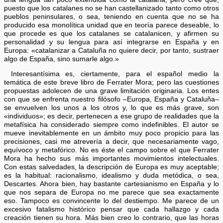
puesto que los catalanes no se han castellanizado tanto como otros
pueblos peninsulares, o sea, teniendo en cuenta que no se ha
producido esa monolítica unidad que en teoría parece deseable, lo
que procede es que los catalanes se catalanicen, y afirmen su
personalidad y su lengua para así integrarse en España y en
Europa: «catalanizar a Cataluña no quiere decir, por tanto, sustraer
algo de España, sino sumarle algo.»
Interesantísima es, ciertamente, para el español medio la
temática de este breve libro de Ferrater Mora; pero las cuestiones
propuestas adolecen de una grave limitación originaria. Los entes
con que se enfrenta nuestro filósofo –Europa, España y Cataluña–
se envuelven los unos a los otros y, lo que es más grave, son
«individuos»; es decir, pertenecen a ese grupo de realidades que la
metafísica ha considerado siempre como indefinibles. El autor se
mueve inevitablemente en un ámbito muy poco propicio para las
precisiones, casi me atrevería a decir, que necesariamente vago,
equívoco y metafórico. No es éste el campo sobre el que Ferrater
Mora ha hecho sus más importantes movimientos intelectuales.
Con estas salvedades, la descripción de Europa es muy aceptable;
es la habitual: racionalismo, idealismo y duda metódica, o sea,
Descartes. Ahora bien, hay bastante cartesianismo en España y lo
que nos separa de Europa no me parece que sea exactamente
eso. Tampoco es convincente lo del destiempo. Me parece de un
excesivo fatalismo histórico pensar que cada hallazgo y cada
creación tienen su hora. Más bien creo lo contrario, que las horas