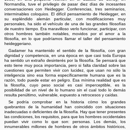
Normandía, tuve el privilegio de pasar diez días de incesantes
conversaciones con Heidegger. Conferencias, tres seminarios,
interminables coloquios. El difícil pensamiento de Heidegger, en
su espléndido alemán particular, con modificaciones muy
personales, ha sido el vehículo de una de las grandes filosofías
de nuestro tiempo. Era maravilloso verlo funcionar, participar, con
otros hombres también notables, movidos por el amor a la
filosofía, en lo que podríamos llamar el taller del pensamiento
heideggeriano.
Gadamer ha mantenido el sentido de la filosofía, con gran
dignidad y competencia, en una época en que casi toda Europa
ha sentido un extraño desinterés por la filosofía. Se pensará que
esto tiene muy poca importancia, pero si falta claridad sobre las
cuestiones que permiten vivir con lucidez, que usan no sólo la
inteligencia sino esa forma específicamente humana que es la
razón, todo puede estar en peligro. Esa mínima realidad que es
la filosofía, cuyo peso social es casi imperceptible, es la
posibilidad de un nivel de lo humano sin el cual todo lo demás
resulta penúltimo, vulnerable, expuesto a retrocesos y caídas.
Se podría comprobar en la historia cómo los grandes
quebrantos de la humanidad han coincidido con situaciones
inadecuadas o deficientes de la filosofía. Hay que tener presentes
las condiciones, los requisitos, para que los hombres occidentales
puedan vivir como lo que son: personas. Los demás, los
innumerables millones de hombres de otros ámbitos históricos,