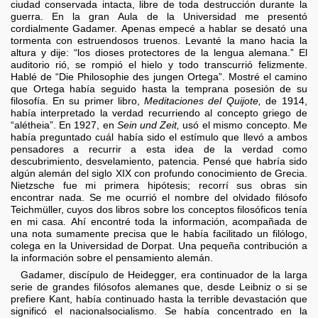
ciudad conservada intacta, libre de toda destrucción durante la
guerra. En la gran Aula de la Universidad me presentó
cordialmente Gadamer. Apenas empecé a hablar se desató una
tormenta con estruendosos truenos. Levanté la mano hacia la
altura y dije: “los dioses protectores de la lengua alemana.” El
auditorio rió, se rompió el hielo y todo transcurrió felizmente.
Hablé de “Die Philosophie des jungen Ortega”. Mostré el camino
que Ortega había seguido hasta la temprana posesión de su
filosofía. En su primer libro,
Meditaciones del Quijote,
de 1914,
había interpretado la verdad recurriendo al concepto griego de
“alétheia”. En 1927, en
Sein und Zeit,
usó el mismo concepto. Me
había preguntado cuál había sido el estímulo que llevó a ambos
pensadores a recurrir a esta idea de la verdad como
descubrimiento, desvelamiento, patencia. Pensé que habría sido
algún alemán del siglo XIX con profundo conocimiento de Grecia.
Nietzsche fue mi primera hipótesis; recorrí sus obras sin
encontrar nada. Se me ocurrió el nombre del olvidado filósofo
Teichmüller, cuyos dos libros sobre los conceptos filosóficos tenía
en mi casa. Ahí encontré toda la información, acompañada de
una nota sumamente precisa que le había facilitado un filólogo,
colega en la Universidad de Dorpat. Una pequeña contribución a
la información sobre el pensamiento alemán.
Gadamer, discípulo de Heidegger, era continuador de la larga
serie de grandes filósofos alemanes que, desde Leibniz o si se
prefiere Kant, había continuado hasta la terrible devastación que
significó el nacionalsocialismo. Se había concentrado en la