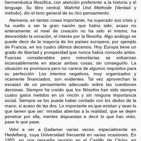
hermenéutica filosófica, con atención preferente a la historia y el
lenguaje. Su libro central,
Wahrhit Und Methode
(Verdad y
método), dio el tono general de su rico pensamiento.
Alemania, en tantas cosas importante, ha superado sus crisis y
ha vuelto a ser la gran nación que había sido; acaso no
enteramente: el nivel de creación no ha sido el mismo, ha
descendido la vocación, el interés por la filosofía. Algo análogo se
puede decir de la mayoría de los países europeos, por ejemplo
de Francia, en los cuatro últimos decenios. Hoy Europa tiene un
grado de libertad y prosperidad que nunca había conocido antes.
Fuerzas considerables pero minoritarias se esfuerzan
incansablemente en atacar ambas cosas, sin conseguirlo. La
situación es promisora pero no carece de algunos requisitos para
su perfección. Los intentos negativos, muy organizados y
ricamente financiados, son evidentes. Tal vez aprovechan la
escasez de un pensamiento adecuado sobre las cuestiones
decisivas. Siempre he creído que los filósofos han sido siempre
cuatro gatos metidos en un rincón y sin ninguna importancia
social. Siempre se los puede haber contado con los dedos de la
mano; si acaso de las dos. Lo importante es que existan y sean lo
que tienen que ser: miradas abiertas a la realidad, que se dejen
penetrar por ella, mentes dispuestas a decir lo que han visto,
pase lo que pase.
Volví a ver a Gadamer varias veces, especialmente en
Heidelberg, cuya Universidad frecuenté en varias ocasiones. En
1955, en una pequeña reunión en el Castillo de Cérisy, en