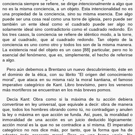
conciencia siempre se refiere, se dirige
intencionalmente
a algo que
no es la misma conciencia, a un objeto. Esta intencionalidad no es
una propiedad de la conciencia, sino su misma esencia. Ese algo
puede ser una cosa real como una torre de iglesia, pero puede ser
también un ente ideal como el cuadrado puede ser algo no
solamente ideal sino contradictorio como el cuadrado redondo. En
los tres casos, la conciencia se refiere de idéntico modo, a la torre,
que al cuadrado, que al cuadrado redondo. Tan objeto de la
conciencia es uno como otro y todos los son de la misma manera.
La existencia real del objeto es un caso [88] particular, pero no lo
esencial del fenómeno, que es, simplemente, el hecho de referirse
a algo.
Pero aún debemos a Brentano un nuevo descubrimiento, éste en
el dominio de la ética, con su librito “El origen del conocimiento
moral”, que ataca en su misma raíz la moral kantiana, el famoso
imperativo categórico de Kant. Libro brevísimo, pero los venenos
más mortíferos se encuentran en los más breves pomos.
Decía Kant: Obra como si la máxima de tu acción debiera
convertirse en ley universal, que equivale a decir: obra de manera
que, todos los hombres obrando como tú, no contradigan y anulen
la ley o máxima en que acción se funda. Así, pues, la moralidad o
inmoralidad de una acción es un juicio deducido lógicamente:
acción moral es la que no se contradice a sí misma. El imperativo
categórico no nos dice más, por tanto, que la forma que ha de