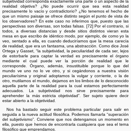
subjetividad corresponda exactamente una parte o un aspecto de la
realidad objetiva? ¿No puede ocurrir que sea esta realidad
precisamente lo vacío y contradictorio? ¿No tenemos el hecho de
que un mismo paisaje se ofrece distinto según el punto de vista de
los observadores? En este caso no inferimos que, puesto que las
perspectivas son diversas, son todas falsas. [72] Por el contrario, si
todos, a diversas distancias y desde sitios distintos vieran esta
mesa en que escribo de idéntico modo, por ejemplo, de como yo la
veo, sentado a ella, es cuando deduciríamos que la mesa carecía
de realidad, que era un fantasma, una abstracción. Como dice José
Ortega y Gasset, “la subjetividad, la peculiaridad de cada ser, lejos
de estorbarle para captar la verdad es precisamente el órgano
mediante el cual puede ver la porción de realidad que le
corresponde. Órgano, además, insustituible porque lo que del
mundo ve uno no lo ve otro, y si cegándonos a nuestra visión
peculiarísima y original adoptamos la vulgar y corriente, o la de
otro, mutilamos el mundo, dejamos en los limbos de lo desconocido
aquella parte de la realidad para la cual estamos perfectamente
adecuados. La subjetividad nos sirve precisamente para
aprehender la más estricta objetividad”. Ser sujeto quiere decir
estar abierto a la objetividad.
Nos ha bastado seguir este problema particular para salir en
seguida a la nueva actitud filosófica. Podemos llamarla “superación
del subjetivismo”. Conviene que nos detengamos un momento en
ella, puesto que hemos de encontrarla cualquiera que sea el tema
filosófico que emprendamos.