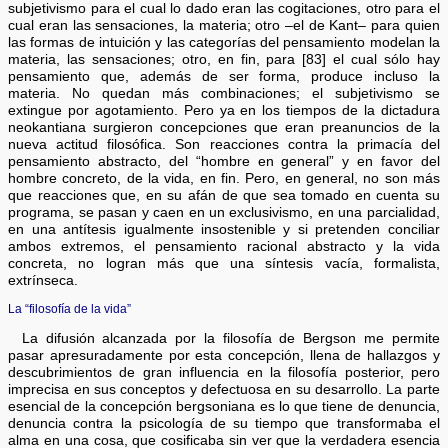
subjetivismo para el cual lo dado eran las cogitaciones, otro para el
cual eran las sensaciones, la materia; otro –el de Kant– para quien
las formas de intuición y las categorías del pensamiento modelan la
materia, las sensaciones; otro, en fin, para [83] el cual sólo hay
pensamiento que, además de ser forma, produce incluso la
materia. No quedan más combinaciones; el subjetivismo se
extingue por agotamiento. Pero ya en los tiempos de la dictadura
neokantiana surgieron concepciones que eran preanuncios de la
nueva actitud filosófica. Son reacciones contra la primacía del
pensamiento abstracto, del “hombre en general” y en favor del
hombre concreto, de la vida, en fin. Pero, en general, no son más
que reacciones que, en su afán de que sea tomado en cuenta su
programa, se pasan y caen en un exclusivismo, en una parcialidad,
en una antítesis igualmente insostenible y si pretenden conciliar
ambos extremos, el pensamiento racional abstracto y la vida
concreta, no logran más que una síntesis vacía, formalista,
extrínseca.
La “filosofía de la vida”
La difusión alcanzada por la filosofía de Bergson me permite
pasar apresuradamente por esta concepción, llena de hallazgos y
descubrimientos de gran influencia en la filosofía posterior, pero
imprecisa en sus conceptos y defectuosa en su desarrollo. La parte
esencial de la concepción bergsoniana es lo que tiene de denuncia,
denuncia contra la psicología de su tiempo que transformaba el
alma en una cosa, que cosificaba sin ver que la verdadera esencia