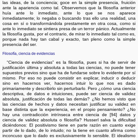
las ideas, de la conciencia; goce en la simple presencia, fruición
ante la apariencia como tal. Observemos que la filosofía anterior
huía ante lo inmediato, ante lo que se nos aparece
inmediatamente; lo negaba o buscando tras ello una realidad, una
cosa en sí o transformándola prestamente en otra cosa, como si
ante lo inmediato se sintiera presa de un terror pánico. Actualmente
la filosofía gusta, por el contrario, de mirar lo inmediato tal como es,
porque nada hay tan cabal y exacto, tan pleno como la simple
presencia del ser.
Filosofía, ciencia de evidencias
“Ciencia de evidencias” es la filosofía, pues si ha de servir de
justificación última y absoluta a todas las ciencias, no puede tener
supuestos previos sino que ha de fundarse sobre lo evidente por sí
mismo. Por eso no puede consistir en explicar, inducir o deducir
sino en hacernos ver, hacernos intuir lo que nos es dado
primariamente y describirlo sin perturbarlo. Pero ¿cómo una ciencia
descriptiva, de datos e intuiciones, puede ser ciencia de validez
absoluta, justificación de todas las demás? ¿No hemos visto que
las ciencias de hechos y datos necesitan justificar su validez en
base distinta que la experiencia, en el propio pensamiento? ¿No
hay una contradicción intrínseca entre ciencia de [94] datos y
ciencia de validez absoluta o filosofía? Husserl salva la dificultad
diciéndonos: El positivismo tiene en parte razón en cuanto exige
partir de lo dado, de lo intuido; no la tiene en cuanto afirma como
inconcuso que lo dado es exclusivamente lo sensible. El idealismo