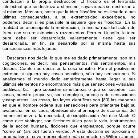
conduzcan a la propia destrucción. El filósofo es el terrorista
intelectual que se destroza a sí mismo, cuyas ideas se destrozan a
sí mismas. Más aun; hasta que la idea filosófica no es llevada a sus
últimas consecuencias, a su extremosidad exacerbada, no
podemos decir si es plausible ni siquiera que es filosófica. En la
realidad es aconsejable la moderación; la misma realidad actúa de
freno con sus resistencias y rozamientos. Pero en filosofía, la idea
pura debe ser desarrollada valientemente, tiene que ser
desarrollada, en fin, se desarrolla por sí misma hasta sus
consecuencias más lejanas.
Descartes nos decía: lo que me es dado primariamente, son mis
cogitaciones, es decir, mis pensamientos, mis sentimientos, mis
deseos. Comte nos decía: es la cosa sensible. Para el positivismo
extremo ni siquiera hay cosas sensibles; sólo hay sensaciones. Si
analizamos el mundo dado empíricamente hasta llegar a sus
últimos elementos no encontramos más que sensaciones –visuales,
auditivas, &c.– que coexisten simultáneas o que se suceden. Las
cosas, nuestro propio yo, son complejos, amasijos de sensaciones
yuxtapuestas; las cosas, las leyes científicas son [80] las maneras
en que el hombre ordena sus sensaciones para orientarse bajo su
avalancha, en su caos, obedeciendo al principio de economía, del
menor esfuerzo a la necesidad, de simplificación. Así dice Mach. O
como dice Vahinger, son ficciones útiles para la vida, instrumentos
de la acción humana, ficciones que empleamos, porque ocurre
“como si” (
ais ob
) fueran verdad. A esta doctrina se aproxima el
pragmatismo –cuyo representante más conocido es William James.