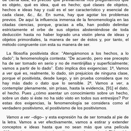
es objeto, qué es idea, qué es hecho; qué clases de objetos,
hechos e ideas hay y cuál es el ser característico y esencial de
cada clase, &c., &c. En suma, hay que agotar los problemas
previos. De aquí la influencia inmensa de la fenomenología en las
citadas ciencias, porque, gracias a ella, han podido delimitar
estrictamente el orbe de sus objetos absteniéndose de toda
deducción hasta no haber logrado una visión plena de ideas y
objetos primordiales, la manera de ser de éstos y, por tanto, el
método congruente con esta su manera de ser.
La filosofía positivista dice: “Atengámonos a los hechos, a lo
dado”; la fenomenología contesta: “De acuerdo, pero ese precepto
ha de ser tomado en serio y no de mentirijillas y superficialmente;
vamos a partir de lo dado”. Esto implica dos exigencias: 1ª, Vamos
a ver
qué es, realmente, lo dado, sin prejuicios de ninguna clase,
porque el positivista, desde luego, y sin prueba considera que no
hay más dado o dato que lo sensible. 2ª, Vamos
a ver
, a
contemplar plenamente, sin prisas, hasta la evidencia, [91] el dato,
el hecho. Pues ¿cómo asentar un conocimiento sobre un hecho,
sobre un dato si éste no ha sido visto en todos sus entresijos? Por
estas dos exigencias, la fenomenología se considera como el
verdadero positivismo, el positivismo de los positivismos.
Vamos a ver
–digo– y esta expresión ha de ser tomada al pie de
la letra. Vamos a ver efectivamente, vamos a estirar y extender
conceptos e ideas hasta que no sean más que una película