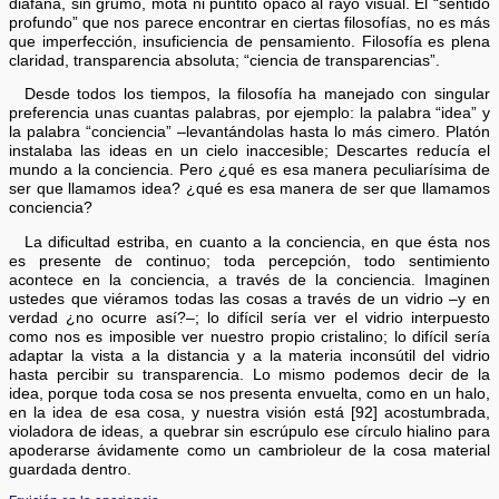
diáfana, sin grumo, mota ni puntito opaco al rayo visual. El “sentido
profundo” que nos parece encontrar en ciertas filosofías, no es más
que imperfección, insuficiencia de pensamiento. Filosofía es plena
claridad, transparencia absoluta; “ciencia de transparencias”.
Desde todos los tiempos, la filosofía ha manejado con singular
preferencia unas cuantas palabras, por ejemplo: la palabra “idea” y
la palabra “conciencia” –levantándolas hasta lo más cimero. Platón
instalaba las ideas en un cielo inaccesible; Descartes reducía el
mundo a la conciencia. Pero ¿qué es esa manera peculiarísima de
ser que llamamos idea? ¿qué es esa manera de ser que llamamos
conciencia?
La dificultad estriba, en cuanto a la conciencia, en que ésta nos
es presente de continuo; toda percepción, todo sentimiento
acontece en la conciencia, a través de la conciencia. Imaginen
ustedes que viéramos todas las cosas a través de un vidrio –y en
verdad ¿no ocurre así?–; lo difícil sería ver el vidrio interpuesto
como nos es imposible ver nuestro propio cristalino; lo difícil sería
adaptar la vista a la distancia y a la materia inconsútil del vidrio
hasta percibir su transparencia. Lo mismo podemos decir de la
idea, porque toda cosa se nos presenta envuelta, como en un halo,
en la idea de esa cosa, y nuestra visión está [92] acostumbrada,
violadora de ideas, a quebrar sin escrúpulo ese círculo hialino para
apoderarse ávidamente como un cambrioleur de la cosa material
guardada dentro.