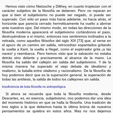
Hemos visto cómo Nietzsche y Dilthey, en cuanto tropiezan con el
carácter subjetivo de la filosofía se detienen. Pero no reparan en
que si bien el subjetivismo no puede ser negado, sí puede ser
superado. Con sólo un paso más hacia adelante, no hacia atrás, el
horizonte que parecía cerrado herméticamente ha vuelto a abrirse
ante nuestros ojos. Del mismo modo, en todas las direcciones de la
filosofía moderna aparecerá el subjetivismo cortándonos el paso,
destruyéndose a sí mismo; entonces nos sentiremos inclinados a la
retirada, como aquellos filósofos del siglo XIX [73] que, al verse en
el apuro de un camino sin salida, retrocedían espantados gritando
la vuelta a Kant, la vuelta a Hegel, como el explorador grita ¡a las
naves! y reembarca. Pero hemos visto que la salvación no estaba
detrás sino delante y precisamente al alcance de la mano. La
filosofía ha salido del callejón sin salida del subjetivismo. Y de la
misma manera ha superado el viejo debate de idealismo y
realismo, la batalla entre vitalismo y racionalismo. De la filosofía de
hoy podemos decir que es la superación general, la superación de
todas las antítesis, la salida de todos los callejones sin salida.
Insuficiencia de toda filosofía no antropológica
Si ahora se recuerda que toda la filosofía moderna, desde
Descartes, es, en esencia, subjetivismo, nos podemos dar una idea
del momento histórico en que se halla la filosofía. Una tradición de
tres siglos a la que debemos hasta la última brizna de nuestros
pensamientos se quiebra en estos años. Mas no nos dejemos