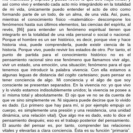
así como vivo y entiendo cada acto mío integrándolo en la totalidad
de mi vida, únicamente puedo entender el acto de otro como
formando parte de un todo, de un alma, de una vida. Así, pues,
mientras el conocimiento físico –matemático– descompone los
fenómenos hasta sus últimos elementos, las ciencias del espíritu, al
revés, [86] para entender un fenómeno espiritual tienen que
integrarlo en la totalidad de una vida personal o social o nacional.
Porque el hombre es un ser histórico, es decir, porque vive y hace
historia viva, puede comprenderla, puede existir ciencia de la
historia. Porque vivo, puedo revivir los estados de otro. Por tanto, el
punto de partida para el conocimiento histórico no es el
pensamiento racional sino ese fenómeno que llamamos vivir algo,
vivir un estado, una emoción, una situación; fenómeno para el que
tenemos que introducir la palabra
vivencia
. Con ella estamos a
algunas leguas de distancia del
cogito
cartesiano; pues pensar es
tener conciencia de algo. Mi conciencia y el algo de que soy
consciente se presentan separados. En la vivencia no: yo que vivo
y lo vivido estamos indisolublemente unidos; la vivencia se posee a
sí misma total y absolutamente. El ojo que ve no se da cuenta de
que ve sino simplemente ve. Ni siquiera puede decirse que lo vivido
es dado. (Lo primero que hay para mí, si por ejemplo empujo un
cuerpo, es simplemente una presión y una resistencia, una unidad
dinámica, una relación vital). Que algo me es dado, esto lo dice el
pensamiento después; eso es el trabajo posterior del pensamiento.
El asunto del pensar es, por tanto, comprender las relaciones
vitales y elevarlas a clara conciencia. Ésta es su función “primaria”.