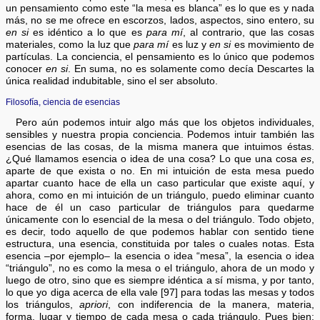
un pensamiento como este “la mesa es blanca” es lo que es y nada
más, no se me ofrece en escorzos, lados, aspectos, sino entero, su
en si
es idéntico a lo que es
para mí
, al contrario, que las cosas
materiales, como la luz que
para mí
es luz y
en si
es movimiento de
partículas. La conciencia, el pensamiento es lo único que podemos
conocer
en si
. En suma, no es solamente como decía Descartes la
única realidad indubitable, sino el ser absoluto.
Filosofía, ciencia de esencias
Pero aún podemos intuir algo más que los objetos individuales,
sensibles y nuestra propia conciencia. Podemos intuir también las
esencias de las cosas, de la misma manera que intuimos éstas.
¿Qué llamamos esencia o idea de una cosa? Lo que una cosa
es
,
aparte de que exista o no. En mi intuición de esta mesa puedo
apartar cuanto hace de ella un caso particular que existe aquí, y
ahora, como en mi intuición de un triángulo, puedo eliminar cuanto
hace de él un caso particular de triángulos para quedarme
únicamente con lo esencial de la mesa o del triángulo. Todo objeto,
es decir, todo aquello de que podemos hablar con sentido tiene
estructura, una esencia, constituida por tales o cuales notas. Esta
esencia –por ejemplo– la esencia o idea “mesa”, la esencia o idea
“triángulo”, no es como la mesa o el triángulo, ahora de un modo y
luego de otro, sino que es siempre idéntica a sí misma, y por tanto,
lo que yo diga acerca de ella vale [97] para todas las mesas y todos
los triángulos,
apriori
, con indiferencia de la manera, materia,
forma, lugar y tiempo de cada mesa o cada triángulo. Pues bien: