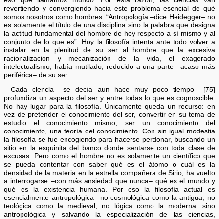
eso que llamamos mundo. Por esta razón, las ciencias van
revertiendo y convergiendo hacia este problema esencial de qué
somos nosotros como hombres. “Antropología –dice Heidegger– no
es solamente el título de una disciplina sino la palabra que designa
la actitud fundamental del hombre de hoy respecto a sí mismo y al
conjunto de lo que es”. Hoy la filosofía intenta ante todo volver a
instalar en la plenitud de su ser al hombre que la excesiva
racionalización y mecanización de la vida, el exagerado
intelectualismo, había mutilado, reducido a una parte –acaso más
periférica– de su ser.
Cada ciencia –se decía aun hace muy poco tiempo– [75]
profundiza un aspecto del ser y entre todas lo que es cognoscible.
No hay lugar para la filosofía. Únicamente queda un recurso: en
vez de pretender el conocimiento del ser, convertir en su tema de
estudio el conocimiento mismo, ser un conocimiento del
conocimiento, una teoría del conocimiento. Con sin igual modestia
la filosofía se fue encogiendo para hacerse perdonar, buscando un
sitio en la esquinita del banco donde sentarse con toda clase de
excusas. Pero como el hombre no es solamente un científico que
se pueda contentar con saber qué es el átomo o cuál es la
densidad de la materia en la estrella compañera de Sirio, ha vuelto
a interrogarse –con más ansiedad que nunca– qué es el mundo y
qué es la existencia humana. Por eso la filosofía actual es
esencialmente antropológica –no cosmológica como la antigua, no
teológica como la medieval, no lógica como la moderna, sino
antropológica y salvando la especialización de las ciencias,