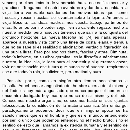
vencer por el sentimiento de veneración hacia ese edificio secular y
grandioso. Tengamos el espíritu aventurero y dando la espalda a la
vieja tierra venerable saludemos las nuevas ideas que, como
frescas y recién nacidas, se levantan sobre la lejanía. Amamos la
vieja filosofía, las ideas madres, nos cuesta trabajo partirnos de
ellas, lloramos por no poder seguir en su caliente regazo, hecho a
nuestra medida; pero nosotros tenemos que salir a la conquista del
profundo horizonte. La nueva filosofía no [74] es nada apenas;
aparece a nuestra vista como una línea de costa lejana y trémula
que no se sabe si es realidad o alucinación, verdad o figuración de
una pupila ilusa. Pero por eso nos tienta, fascina y atrae. Diminuta,
todavía informe, en su albor germinal, es la filosofía auténticamente
nuestra, la idea hija, la idea para el porvenir y si queremos gozar,
vivir en anticipación ese futuro que nunca será nuestro, respiremos
ese aire todavía ralo, insuficiente, pero matinal y puro.
Por otra parte, como en ningún otro tiempo necesitamos la
filosofía. Aquel pensar angustiado del hombre acerca de sí mismo y
del Todo es hoy más angustiado que nunca porque el hombre se
encuentra desligado hoy más que nunca de sí mismo y del todo.
Conocemos nuestro organismo, conocemos hasta en sus lejanías
telescópicas la constitución de la materia cósmica. Sin embargo,
paradójicamente podemos decir que en ninguna época se ha
sabido menos qué es el hombre y qué es el mundo, entendiendo
por ser lo único que podemos entender, no el hecho bruto, sino el
sentido de esto que llamamos la existencia humana y el sentido de