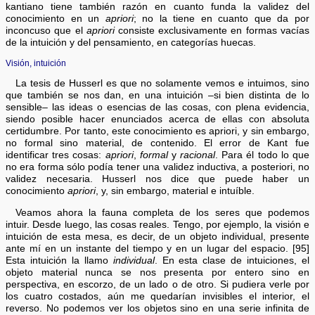
kantiano tiene también razón en cuanto funda la validez del
conocimiento en un
apriori
; no la tiene en cuanto que da por
inconcuso que el
apriori
consiste exclusivamente en formas vacías
de la intuición y del pensamiento, en categorías huecas.
Visión, intuición
La tesis de Husserl es que no solamente vemos e intuimos, sino
que también se nos dan, en una intuición –si bien distinta de lo
sensible– las ideas o esencias de las cosas, con plena evidencia,
siendo posible hacer enunciados acerca de ellas con absoluta
certidumbre. Por tanto, este conocimiento es apriori, y sin embargo,
no formal sino material, de contenido. El error de Kant fue
identificar tres cosas:
apriori
,
formal
y
racional
. Para él todo lo que
no era forma sólo podía tener una validez inductiva, a posteriori, no
validez necesaria. Husserl nos dice que puede haber un
conocimiento
apriori
, y, sin embargo, material e intuíble.
Veamos ahora la fauna completa de los seres que podemos
intuir. Desde luego, las cosas reales. Tengo, por ejemplo, la visión e
intuición de esta mesa, es decir, de un objeto individual, presente
ante mí en un instante del tiempo y en un lugar del espacio. [95]
Esta intuición la llamo
individual
. En esta clase de intuiciones, el
objeto material nunca se nos presenta por entero sino en
perspectiva, en escorzo, de un lado o de otro. Si pudiera verle por
los cuatro costados, aún me quedarían invisibles el interior, el
reverso. No podemos ver los objetos sino en una serie infinita de