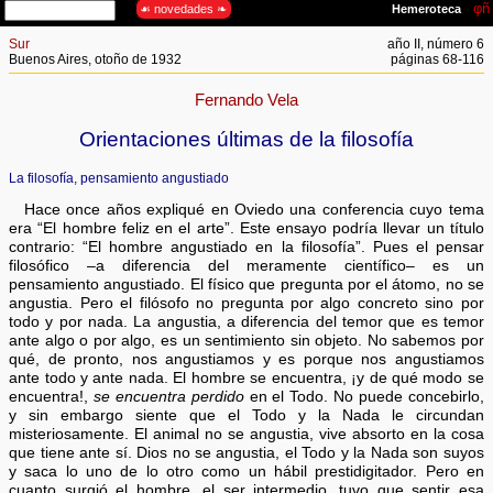
Sur
año II, número 6
Buenos Aires, otoño de 1932
páginas 68-116
Fernando Vela
Orientaciones últimas de la filosofía
La filosofía, pensamiento angustiado
Hace once años expliqué en Oviedo una conferencia cuyo tema
era “El hombre feliz en el arte”. Este ensayo podría llevar un título
contrario: “El hombre angustiado en la filosofía”. Pues el pensar
filosófico –a diferencia del meramente científico– es un
pensamiento angustiado. El físico que pregunta por el átomo, no se
angustia. Pero el filósofo no pregunta por algo concreto sino por
todo y por nada. La angustia, a diferencia del temor que es temor
ante algo o por algo, es un sentimiento sin objeto. No sabemos por
qué, de pronto, nos angustiamos y es porque nos angustiamos
ante todo y ante nada. El hombre se encuentra, ¡y de qué modo se
encuentra!,
se encuentra perdido
en el Todo. No puede concebirlo,
y sin embargo siente que el Todo y la Nada le circundan
misteriosamente. El animal no se angustia, vive absorto en la cosa
que tiene ante sí. Dios no se angustia, el Todo y la Nada son suyos
y saca lo uno de lo otro como un hábil prestidigitador. Pero en
cuanto surgió el hombre, el ser intermedio, tuvo que sentir esa