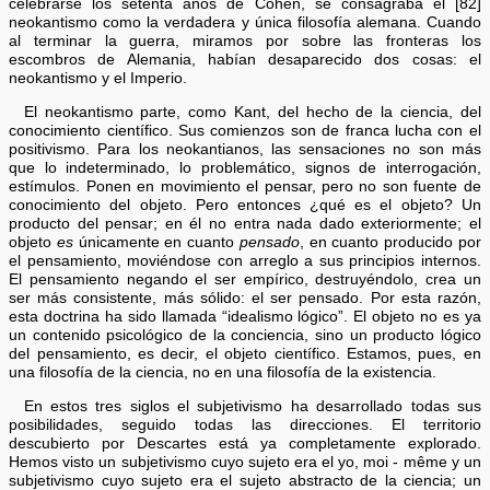
celebrarse los setenta años de Cohen, se consagraba el [82]
neokantismo como la verdadera y única filosofía alemana. Cuando
al terminar la guerra, miramos por sobre las fronteras los
escombros de Alemania, habían desaparecido dos cosas: el
neokantismo y el Imperio.
El neokantismo parte, como Kant, del hecho de la ciencia, del
conocimiento científico. Sus comienzos son de franca lucha con el
positivismo. Para los neokantianos, las sensaciones no son más
que lo indeterminado, lo problemático, signos de interrogación,
estímulos. Ponen en movimiento el pensar, pero no son fuente de
conocimiento del objeto. Pero entonces ¿qué es el objeto? Un
producto del pensar; en él no entra nada dado exteriormente; el
objeto
es
únicamente en cuanto
pensado
, en cuanto producido por
el pensamiento, moviéndose con arreglo a sus principios internos.
El pensamiento negando el ser empírico, destruyéndolo, crea un
ser más consistente, más sólido: el ser pensado. Por esta razón,
esta doctrina ha sido llamada “idealismo lógico”. El objeto no es ya
un contenido psicológico de la conciencia, sino un producto lógico
del pensamiento, es decir, el objeto científico. Estamos, pues, en
una filosofía de la ciencia, no en una filosofía de la existencia.
En estos tres siglos el subjetivismo ha desarrollado todas sus
posibilidades, seguido todas las direcciones. El territorio
descubierto por Descartes está ya completamente explorado.
Hemos visto un subjetivismo cuyo sujeto era el yo, moi - même y un
subjetivismo cuyo sujeto era el sujeto abstracto de la ciencia; un