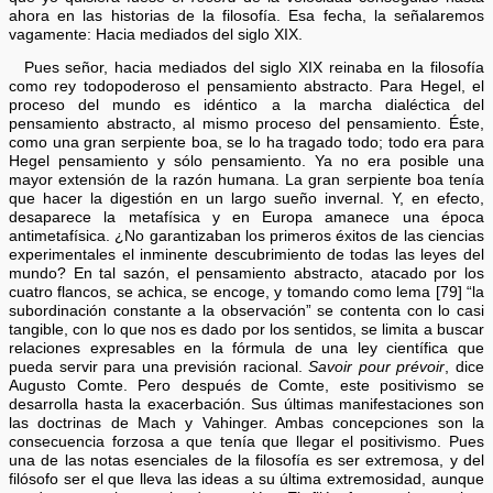
ahora en las historias de la filosofía. Esa fecha, la señalaremos
vagamente: Hacia mediados del siglo XIX.
Pues señor, hacia mediados del siglo XIX reinaba en la filosofía
como rey todopoderoso el pensamiento abstracto. Para Hegel, el
proceso del mundo es idéntico a la marcha dialéctica del
pensamiento abstracto, al mismo proceso del pensamiento. Éste,
como una gran serpiente boa, se lo ha tragado todo; todo era para
Hegel pensamiento y sólo pensamiento. Ya no era posible una
mayor extensión de la razón humana. La gran serpiente boa tenía
que hacer la digestión en un largo sueño invernal. Y, en efecto,
desaparece la metafísica y en Europa amanece una época
antimetafísica. ¿No garantizaban los primeros éxitos de las ciencias
experimentales el inminente descubrimiento de todas las leyes del
mundo? En tal sazón, el pensamiento abstracto, atacado por los
cuatro flancos, se achica, se encoge, y tomando como lema [79] “la
subordinación constante a la observación” se contenta con lo casi
tangible, con lo que nos es dado por los sentidos, se limita a buscar
relaciones expresables en la fórmula de una ley científica que
pueda servir para una previsión racional.
Savoir pour prévoir
, dice
Augusto Comte. Pero después de Comte, este positivismo se
desarrolla hasta la exacerbación. Sus últimas manifestaciones son
las doctrinas de Mach y Vahinger. Ambas concepciones son la
consecuencia forzosa a que tenía que llegar el positivismo. Pues
una de las notas esenciales de la filosofía es ser extremosa, y del
filósofo ser el que lleva las ideas a su última extremosidad, aunque