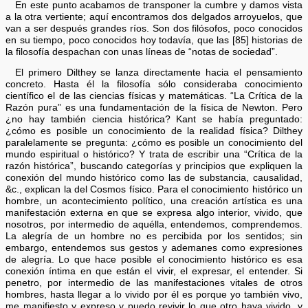
En este punto acabamos de transponer la cumbre y damos vista
a la otra vertiente; aquí encontramos dos delgados arroyuelos, que
van a ser después grandes ríos. Son dos filósofos, poco conocidos
en su tiempo, poco conocidos hoy todavía, que las [85] historias de
la filosofía despachan con unas líneas de “notas de sociedad”.
El primero Dilthey se lanza directamente hacia el pensamiento
concreto. Hasta él la filosofía sólo consideraba conocimiento
científico el de las ciencias físicas y matemáticas. “La Crítica de la
Razón pura” es una fundamentación de la física de Newton. Pero
¿no hay también ciencia histórica? Kant se había preguntado:
¿cómo es posible un conocimiento de la realidad física? Dilthey
paralelamente se pregunta: ¿cómo es posible un conocimiento del
mundo espiritual o histórico? Y trata de escribir una “Crítica de la
razón histórica”, buscando categorías y principios que expliquen la
conexión del mundo histórico como las de substancia, causalidad,
&c., explican la del Cosmos físico. Para el conocimiento histórico un
hombre, un acontecimiento político, una creación artística es una
manifestación externa en que se expresa algo interior, vivido, que
nosotros, por intermedio de aquélla, entendemos, comprendemos.
La alegría de un hombre no es percibida por los sentidos; sin
embargo, entendemos sus gestos y ademanes como expresiones
de alegría. Lo que hace posible el conocimiento histórico es esa
conexión íntima en que están el vivir, el expresar, el entender. Si
penetro, por intermedio de las manifestaciones vitales de otros
hombres, hasta llegar a lo vivido por él es porque yo también vivo,
me manifiesto y expreso y puedo revivir lo que otro haya vivido, y