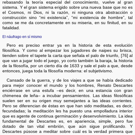
rebasando la teoría especial del conocimiento, vuelve al gran
sistema. Y el gran sistema erigido sobre una nueva base que no es
el Cosmos, ni Dios, ni la razón, ni ninguna otra abstracción o
construcción sino “mi existencia”, “mi existencia de hombre”, tal
como se me da concretamente en su miseria, en su finitud, en su
fatalidad.
El náufrago en sí mismo
Pero es preciso entrar ya en la historia de esta evolución
filosófica. Y como al empezar los jugadores de naipes su brisca,
tienden sobre el tapete la carta que señala el palo de triunfo, [76] al
que van a jugar todo el juego, yo corto también la baraja, la historia
de la filosofía, por un cierto día de 1633 y sale el palo a que, desde
entonces, juega toda la filosofía moderna: el subjetivismo.
Cansado de la guerra, y de los viajes a que se había dedicado
para mejor conocer el mundo y los hombres, Renato Descartes
enciérrase en una estufa –es decir, en una estancia con gran
chimenea de leña– a incubar pensamientos. Las ideas filosóficas
suelen ser en su origen muy semejantes a las ideas corrientes.
Pero se diferencian de éstas en que han sido meditadas, es decir,
fecundadas; la meditación les ha puesto una empolladura interior
que es agente de continua germinación y desenvolvimiento. La idea
fundamental de Descartes es, en apariencia, simple, pero fue
dotado de tan vital embrión, que aún sigue prolificando. Y
Descartes púsose a meditar sobre cuál es la verdad primera que