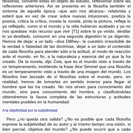
filosofías, convertir éstas en objeto de estudio, reflexionar sobre las
reflexiones anteriores. Así se presenta en la filosofía también el
síntoma de aquella época –que aún nos alcanza– relativista y
estéril que en vez de crear sobre nuevas intuiciones, poetiza la
poesía, critica la crítica, novela la novela, pinta la pintura, refleja lo
ya reflejado, como si el mundo y la vida hubieran acabado y ya no
nos quedase más recurso que vivir [71] sobre lo ya vivido, destilar
lo ya destilado, consumir en una segunda digestión lo ya digerido.
Hemos de dejar a un lado –dice Dilthey– la cuestión irresoluble de
la verdad o falsedad de las doctrinas, dejar a un lado el contenido
de cada filosofía para atender sólo a la actitud, al modo de reacción
ante el mundo, en fin, a la naturaleza y esencia del yo que la ha
creado. De la novela, dijo Zola, que es el mundo visto a través de
un temperamento; invirtiendo la frase dice Simmel que una filosofía
es un temperamento visto a través de una imagen del mundo. Los
filósofos han lanzado de sí filosofías sobre el mundo, pero, en
realidad, hemos de tomarlas en sentido inverso para llegar al
hombre que las ha creado. No nos sirven para conocimiento del
mundo, sino para conocimiento del hombre, y clasificándolas
obtendremos la fauna completa de las estructuras y actitudes
mentales posibles en la humanidad.
A la objetividad por la subjetividad
Pero ¿no queda otra salida? ¿No es posible que cada filosofía
exprese la subjetividad de su autor y al mismo tiempo una visión, si
bien parcial, objetiva del mundo? ¿No puede ocurrir que a cada