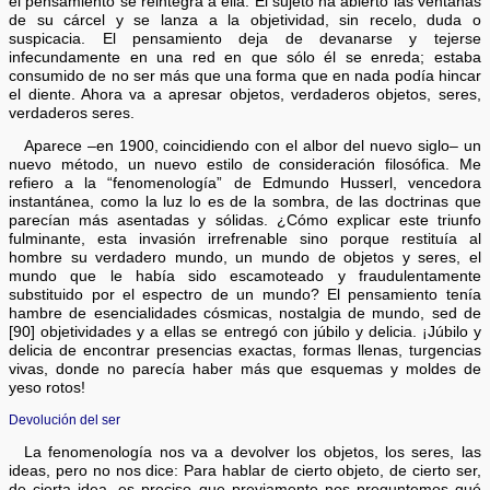
el pensamiento se reintegra a ella. El sujeto ha abierto las ventanas
de su cárcel y se lanza a la objetividad, sin recelo, duda o
suspicacia. El pensamiento deja de devanarse y tejerse
infecundamente en una red en que sólo él se enreda; estaba
consumido de no ser más que una forma que en nada podía hincar
el diente. Ahora va a apresar objetos, verdaderos objetos, seres,
verdaderos seres.
Aparece –en 1900, coincidiendo con el albor del nuevo siglo– un
nuevo método, un nuevo estilo de consideración filosófica. Me
refiero a la “fenomenología” de Edmundo Husserl, vencedora
instantánea, como la luz lo es de la sombra, de las doctrinas que
parecían más asentadas y sólidas. ¿Cómo explicar este triunfo
fulminante, esta invasión irrefrenable sino porque restituía al
hombre su verdadero mundo, un mundo de objetos y seres, el
mundo que le había sido escamoteado y fraudulentamente
substituido por el espectro de un mundo? El pensamiento tenía
hambre de esencialidades cósmicas, nostalgia de mundo, sed de
[90] objetividades y a ellas se entregó con júbilo y delicia. ¡Júbilo y
delicia de encontrar presencias exactas, formas llenas, turgencias
vivas, donde no parecía haber más que esquemas y moldes de
yeso rotos!
Devolución del ser
La fenomenología nos va a devolver los objetos, los seres, las
ideas, pero no nos dice: Para hablar de cierto objeto, de cierto ser,
de cierta idea, es preciso que previamente nos preguntemos qué