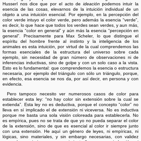
Husserl nos dice que por el acto de
ideación
podemos intuir la
esencia de las cosas, elevarnos de la intuición individual de un
objeto a una intuición esencial. Por ejemplo, en la percepción del
color verde intuyo el color verde, pero además la esencia “verde”,
es decir, lo que hace que todos los verdes sean verdes, y aun más,
la esencia “color en general” y aún más la esencia “percepción en
general”. Precisamente para Max Scheler, lo que distingue el
espíritu del hombre frente al instinto y la inteligencia de los
animales es esta intuición, por virtud de la cual comprendemos las
formas esenciales de la estructura del universo sobre cada
ejemplo, sin necesidad de gran número de observaciones ni de
inferencias inductivas, sino de golpe y con un solo caso a la vista.
Esto es lo fundamental: que comprendemos la esencia o estructura
necesaria, por ejemplo del triángulo con sólo un triángulo, porque,
en efecto, esa esencia se nos da, por así decir, en persona y con
evidencia.
Pero tampoco necesito ver numerosos casos de color para
establecer esta ley: “no hay color sin extensión sobre la cual se
extienda”. Esta ley no es deductiva, porque el concepto “color” no
lleva en sí implicado el de extensión ni viceversa. No es inductiva
porque me basta una sola visión coloreada para establecerla. No
es empírica, pues no se trata de que yo no pueda separar el color
de la extensión, sino de que es esencial al color ir siempre junto
con una extensión. He aquí un género de leyes, ni empíricas, ni
lógicas, sino materiales, y sin embargo necesarias, con validez