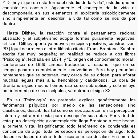
Y Dilthey sigue en esta forma el estudio de la “vida”; estudio que no
consiste en construir lógicamente el concepto de la vida ni
descomponerla en sus elementos ni explicarla psicológicamente
sino simplemente en describir la vida tal como se nos da por
dentro.
Hasta Dilthey, la reacción contra el pensamiento racional
abstracto y el subjetivismo adopta formas puramente negativas,
críticas; Dilthey aporta ya nuevos principios positivos, constructivos.
[87] Igual ocurre con el otro filósofo citado: Franz Brentano. Su obra
escrita fue muy pequeña; en realidad se reduce a dos libros
“Psicología”, fechada en 1874, y “El origen del conocimiento moral”,
conferencia de 1889, ambos traducidos al español, que en su
tiempo pasaron completamente inadvertidos. Pero hay pequeños
hontanares que se soterran, muy cerca de su origen, para aflorar
muchas leguas más allá, henchidos y caudalosos. La obra de
Brentano siguió mucho tiempo ese curso subrepticio y sólo influyó
por intermedio de sus discípulos, ya entrado el siglo XX.
En su “Psicología” no pretende explicar genéticamente los
fenómenos psíquicos por medio de las sensaciones sino
clasificarlos, describirlos tal como se nos aparecen en la percepción
interna y extraer de esta pura descripción sus notas. Por virtud de
esta pura descripción y contemplación llega Brentano a este hecho,
a primera vista, insignificante: todo fenómeno de conciencia es
conciencia de algo; toda percepción es percepción de algo, todo
deseo es deseo de algo, todo juicio es juicio de algo. En suma, la