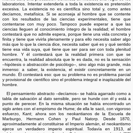
laboratorios. Intentar extenderla a toda la existencia es pretensión
excesiva. La existencia no es científica sino total y, como antes
decíamos, metafísica. Si se aconseja al hombre que se contente
con los resultados de las ciencias experimentales, tiene que
contentarse con muy poco. Tampoco puede esperar a que las
ciencias lleguen al conocimiento íntegro de la realidad; el hombre
contestará que no admite espera, porque tiene una vida concreta y
finita y tiene que vivirla plenamente y para ello necesita saber algo
más que lo que la ciencia dice, necesita saber qué es y qué sentido
tiene esa vida suya, qué tiene que ser para ser con toda plenitud
hombre. Y él contestará que la realidad primera con que se
encuentra, la realidad absoluta que le es dada, no es la sensación
–hipótesis o abstracción de psicólogo–, sino algo más grande, más
inmenso: a saber, la existencia, el existir concretamente en un
mundo. Él contestará eso: que su problema no es problema parcial
y provisional de científico sino el problema integral e inaplazable del
hombre.
El pensamiento abstracto –decíamos– se había agarrado como a
tabla de salvación al dato sensible, pero se hunde con él y está a
punto de perecer. En la misma situación se había encontrado un
siglo antes con el empirismo de Hume; de ella le sacó, con vigoroso
esfuerzo, Kant; ahora son los neokantianos de la Escuela de
Marburgo, Hermann Cohen y Paul Natorp. Desde 1870,
aproximadamente al constituirse el Imperio alemán, el neokantismo
ejerce un verdadero imperio espiritual. Todavía en 1913, al