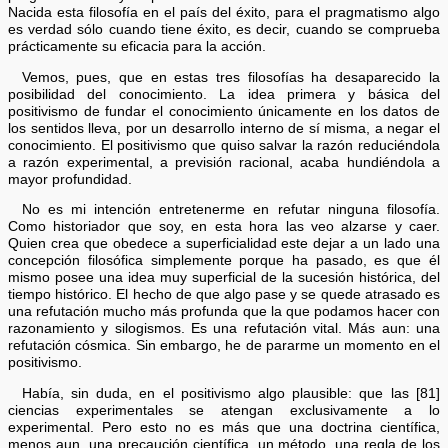
Nacida esta filosofía en el país del éxito, para el pragmatismo algo
es verdad sólo cuando tiene éxito, es decir, cuando se comprueba
prácticamente su eficacia para la acción.
Vemos, pues, que en estas tres filosofías ha desaparecido la
posibilidad del conocimiento. La idea primera y básica del
positivismo de fundar el conocimiento únicamente en los datos de
los sentidos lleva, por un desarrollo interno de sí misma, a negar el
conocimiento. El positivismo que quiso salvar la razón reduciéndola
a razón experimental, a previsión racional, acaba hundiéndola a
mayor profundidad.
No es mi intención entretenerme en refutar ninguna filosofía.
Como historiador que soy, en esta hora las veo alzarse y caer.
Quien crea que obedece a superficialidad este dejar a un lado una
concepción filosófica simplemente porque ha pasado, es que él
mismo posee una idea muy superficial de la sucesión histórica, del
tiempo histórico. El hecho de que algo pase y se quede atrasado es
una refutación mucho más profunda que la que podamos hacer con
razonamiento y silogismos. Es una refutación vital. Más aun: una
refutación cósmica. Sin embargo, he de pararme un momento en el
positivismo.
Había, sin duda, en el positivismo algo plausible: que las [81]
ciencias experimentales se atengan exclusivamente a lo
experimental. Pero esto no es más que una doctrina científica,
menos aun, una precaución científica, un método, una regla de los