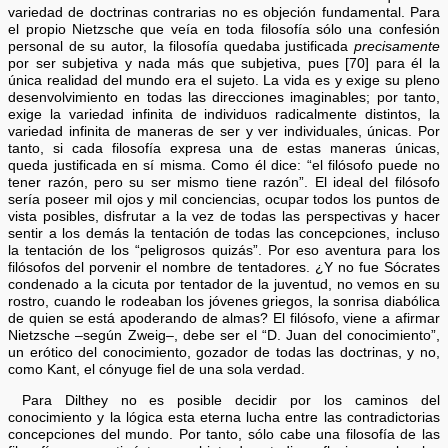
variedad de doctrinas contrarias no es objeción fundamental. Para
el propio Nietzsche que veía en toda filosofía sólo una confesión
personal de su autor, la filosofía quedaba justificada
precisamente
por ser subjetiva y nada más que subjetiva, pues [70] para él la
única realidad del mundo era el sujeto. La vida es y exige su pleno
desenvolvimiento en todas las direcciones imaginables; por tanto,
exige la variedad infinita de individuos radicalmente distintos, la
variedad infinita de maneras de ser y ver individuales, únicas. Por
tanto, si cada filosofía expresa una de estas maneras únicas,
queda justificada en sí misma. Como él dice: “el filósofo puede no
tener razón, pero su ser mismo tiene razón”. El ideal del filósofo
sería poseer mil ojos y mil conciencias, ocupar todos los puntos de
vista posibles, disfrutar a la vez de todas las perspectivas y hacer
sentir a los demás la tentación de todas las concepciones, incluso
la tentación de los “peligrosos quizás”. Por eso aventura para los
filósofos del porvenir el nombre de tentadores. ¿Y no fue Sócrates
condenado a la cicuta por tentador de la juventud, no vemos en su
rostro, cuando le rodeaban los jóvenes griegos, la sonrisa diabólica
de quien se está apoderando de almas? El filósofo, viene a afirmar
Nietzsche –según Zweig–, debe ser el “D. Juan del conocimiento”,
un erótico del conocimiento, gozador de todas las doctrinas, y no,
como Kant, el cónyuge fiel de una sola verdad.
Para Dilthey no es posible decidir por los caminos del
conocimiento y la lógica esta eterna lucha entre las contradictorias
concepciones del mundo. Por tanto, sólo cabe una filosofía de las