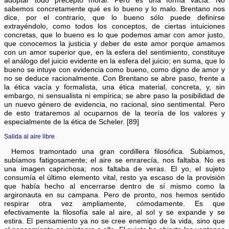
adoptar todo precepto moral. Pero es una forma vacía. No
sabemos concretamente qué es lo bueno y lo malo. Brentano nos
dice, por el contrario, que lo bueno sólo puede definirse
extrayéndolo, como todos los conceptos, de ciertas intuiciones
concretas, que lo bueno es lo que podemos amar con amor justo,
que conocemos la justicia y deber de este amor porque amamos
con un amor superior que, en la esfera del sentimiento, constituye
el análogo del juicio evidente en la esfera del juicio; en suma, que lo
bueno se intuye con evidencia como bueno, como digno de amor y
no se deduce racionalmente. Con Brentano se abre paso, frente a
la ética vacía y formalista, una ética material, concreta, y, sin
embargo, ni sensualista ni empírica; se abre paso la posibilidad de
un nuevo género de evidencia, no racional, sino sentimental. Pero
de esto trataremos al ocuparnos de la teoría de los valores y
especialmente de la ética de Scheler. [89]
Salida al aire libre
Hemos tramontado una gran cordillera filosófica. Subíamos,
subíamos fatigosamente; el aire se enrarecía, nos faltaba. No es
una imagen caprichosa; nos faltaba de veras. El yo, el sujeto
consumía el último elemento vital, resto ya escaso de la provisión
que había hecho al encerrarse dentro de sí mismo como la
argironauta en su campana. Pero de pronto, nos hemos sentido
respirar otra vez ampliamente, cómodamente. Es que
efectivamente la filosofía sale al aire, al sol y se expande y se
estira. El pensamiento ya no se cree enemigo de la vida, sino que