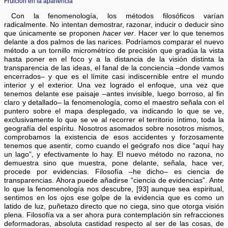
Fruición en la apariencia
Con la fenomenología, los métodos filosóficos varían
radicalmente. No intentan demostrar, razonar, inducir o deducir sino
que únicamente se proponen
hacer ver
. Hacer ver lo que tenemos
delante a dos palmos de las narices. Podríamos comparar el nuevo
método a un tornillo micrométrico de precisión que gradúa la vista
hasta poner en el foco y a la distancia de la visión distinta la
transparencia de las ideas, el fanal de la conciencia –donde vamos
encerrados– y que es el límite casi indiscernible entre el mundo
interior y el exterior. Una vez logrado el enfoque, una vez que
tenemos delante ese paisaje –antes invisible, luego borroso, al fin
claro y detallado– la fenomenología, como el maestro señala con el
puntero sobre el mapa desplegado, va indicando lo que se ve,
exclusivamente lo que se ve al recorrer el territorio íntimo, toda la
geografía del espíritu. Nosotros asomados sobre nosotros mismos,
comprobamos la existencia de esos accidentes y forzosamente
tenemos que asentir, como cuando el geógrafo nos dice “aquí hay
un lago”, y efectivamente lo hay. El nuevo método no razona, no
demuestra sino que muestra, pone delante, señala, hace ver,
procede por evidencias. Filosofía –he dicho– es ciencia de
transparencias. Ahora puede añadirse “ciencia de evidencias”. Ante
lo que la fenomenología nos descubre, [93] aunque sea espiritual,
sentimos en los ojos ese golpe de la evidencia que es como un
latido de luz, puñetazo directo que no ciega, sino que otorga visión
plena. Filosofía va a ser ahora pura contemplación sin refracciones
deformadoras, absoluta castidad respecto al ser de las cosas, de