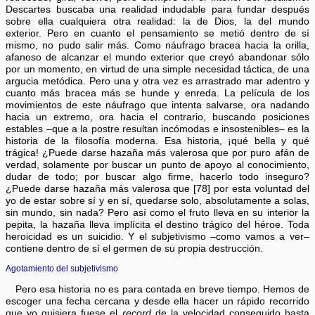
Descartes buscaba una realidad indudable para fundar después
sobre ella cualquiera otra realidad: la de Dios, la del mundo
exterior. Pero en cuanto el pensamiento se metió dentro de sí
mismo, no pudo salir más. Como náufrago bracea hacia la orilla,
afanoso de alcanzar el mundo exterior que creyó abandonar sólo
por un momento, en virtud de una simple necesidad táctica, de una
argucia metódica. Pero una y otra vez es arrastrado mar adentro y
cuanto más bracea más se hunde y enreda. La película de los
movimientos de este náufrago que intenta salvarse, ora nadando
hacia un extremo, ora hacia el contrario, buscando posiciones
estables –que a la postre resultan incómodas e insostenibles– es la
historia de la filosofía moderna. Esa historia, ¡qué bella y qué
trágica! ¿Puede darse hazaña más valerosa que por puro afán de
verdad, solamente por buscar un punto de apoyo al conocimiento,
dudar de todo; por buscar algo firme, hacerlo todo inseguro?
¿Puede darse hazaña más valerosa que [78] por esta voluntad del
yo de estar sobre sí y en sí, quedarse solo, absolutamente a solas,
sin mundo, sin nada? Pero así como el fruto lleva en su interior la
pepita, la hazaña lleva implícita el destino trágico del héroe. Toda
heroicidad es un suicidio. Y el subjetivismo –como vamos a ver–
contiene dentro de sí el germen de su propia destrucción.
Agotamiento del subjetivismo
Pero esa historia no es para contada en breve tiempo. Hemos de
escoger una fecha cercana y desde ella hacer un rápido recorrido
que yo quisiera fuese el
record
de la velocidad conseguido hasta