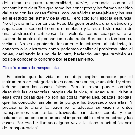
del alma es pura temporalidad,
durée
; denuncia contra el
pensamiento científico que toma los conceptos y las formas nacidas
del trato con las cosas físicas, con los sólidos manejables y los usa
en el estudio del alma y de la vida. Pero sólo [84] eso: la denuncia.
No el juicio ni la sentencia. Pues Bergson practica una distinción y
separación insostenible entre el intelecto y la vida. Esto resulta de
una abstracción artificiosa tan violenta como cualquiera otra.
Luchando contra el pensamiento abstracto, Bergson es también su
víctima. No es oponiendo falsamente la intuición al intelecto, lo
concreto a lo abstracto como podemos acallar el problema, sino al
revés, derivando lo uno de lo otro, haciendo ver que también es
posible conocer lo concreto por el pensamiento.
Filosofía, ciencia de transparencias
Es cierto que la vida no se deja captar, conocer por el
instrumento de categorías tales como sustancia, causalidad y otras,
idóneas para las cosas físicas. Pero la razón puede también
descubrir las categorías propias de la vida, si adecua su visión a
esas otras cosas que no son las cosas materiales, opacas, sólidas,
que ha conocido, simplemente porque ha tropezado con ellas. Y
precisamente ahora la razón va a adecuar su visión a entes
transparentes que antes atravesaba sin darse cuenta y que
estaban situados como un cristal imperceptible entre nosotros y las
cosas. Por eso he llamado alguna vez a la filosofía actual “ciencia
de transparencias”.