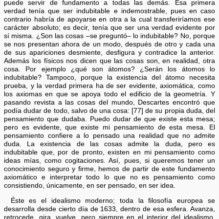
puede servir de fundamento a todas las demás. Esa primera
verdad tenía que ser indubitable e indemostrable, pues en caso
contrario habría de apoyarse en otra a la cual transferiríamos ese
carácter absoluto; es decir, tenía que ser una verdad evidente por
sí misma. ¿Son las cosas –se preguntó– lo indubitable? No, porque
se nos presentan ahora de un modo, después de otro y cada una
de sus apariciones desmiente, desfigura y contradice la anterior.
Además los físicos nos dicen que las cosas son, en realidad, otra
cosa. Por ejemplo ¿qué son átomos? ¿Serán los átomos lo
indubitable? Tampoco, porque la existencia del átomo necesita
prueba, y la verdad primera ha de ser evidente, axiomática, como
los axiomas en que se apoya todo el edificio de la geometría. Y
pasando revista a las cosas del mundo, Descartes encontró que
podía dudar de todo, salvo de una cosa: [77] de su propia duda, del
pensamiento que dudaba. Puedo dudar de que existe esta mesa;
pero es evidente, que existe mi pensamiento de esta mesa. El
pensamiento confiere a lo pensado una realidad que no admite
duda. La existencia de las cosas admite la duda, pero es
indubitable que, por de pronto, existen en mi pensamiento como
ideas mías, como cogitaciones. Así, pues, si queremos tener un
conocimiento seguro y firme, hemos de partir de este fundamento
axiomático e interpretar todo lo que no es pensamiento como
consistiendo, únicamente, en ser pensado, en ser idea.
Éste es el idealismo moderno; toda la filosofía europea se
desarrolla desde cierto día de 1633, dentro de esa esfera. Avanza,
retrocede, gira, vuelve, pero siempre en el interior del idealismo.