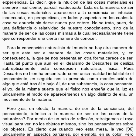
experiencias. Es decir, que la intuición de las cosas materiales es
siempre insuficiente, parcial,
inadecuada
. Ésta es la manera de ser
de las cosas materiales: aparecerse a la conciencia en intuición
inadecuada, en perspectivas, en lados y aspectos en los cuales la
cosa se enuncia sin darse nunca por entero. No se trata, pues, de
una deficiencia o relatividad de nuestro conocimiento, sino de la
manera de ser de las cosas mismas a la cual necesariamente tiene
que corresponder una cierta manera de conocer.
Para la concepción naturalista del mundo no hay otra manera de
ser que este ser a manera de las cosas materiales, y, en
consecuencia, la que se nos presenta en otra forma carece de ser.
Hasta tal punto que aun en el idealismo de Descartes se desliza
subrepticiamente esta concepción naturalista, física. Pues
Descartes no bien ha encontrado como única realidad indubitable el
pensamiento, en seguida nos lo presenta como manifestación de
algo que está tras él o bajo él, de una substancia, la cosa pensante,
el yo, de la misma suerte que el físico nos enseña que la luz es
únicamente el modo de aparecérsenos un algo distinto de ella, un
movimiento de la materia.
Pero ¿es, en efecto, la manera de ser de la conciencia, del
pensamiento, idéntica a la manera de ser de las cosas de la
naturaleza? Por medio de un acto de reflexión, retraigamos el rayo
visual para ver, no los objetos mismos, sino los pensamientos sobre
los objetos. Es cierto que cuando veo esta mesa, la veo [96]
únicamente en aspectos parciales, por ejemplo, en su color. Pero