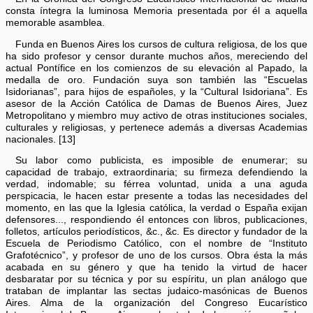
consta íntegra la luminosa Memoria presentada por él a aquella
memorable asamblea.
Funda en Buenos Aires los cursos de cultura religiosa, de los que
ha sido profesor y censor durante muchos años, mereciendo del
actual Pontífice en los comienzos de su elevación al Papado, la
medalla de oro. Fundación suya son también las “Escuelas
Isidorianas”, para hijos de españoles, y la “Cultural Isidoriana”. Es
asesor de la Acción Católica de Damas de Buenos Aires, Juez
Metropolitano y miembro muy activo de otras instituciones sociales,
culturales y religiosas, y pertenece además a diversas Academias
nacionales. [13]
Su labor como publicista, es imposible de enumerar; su
capacidad de trabajo, extraordinaria; su firmeza defendiendo la
verdad, indomable; su férrea voluntad, unida a una aguda
perspicacia, le hacen estar presente a todas las necesidades del
momento, en las que la Iglesia católica, la verdad o España exijan
defensores..., respondiendo él entonces con libros, publicaciones,
folletos, artículos periodísticos, &c., &c. Es director y fundador de la
Escuela de Periodismo Católico, con el nombre de “Instituto
Grafotécnico”, y profesor de uno de los cursos. Obra ésta la más
acabada en su género y que ha tenido la virtud de hacer
desbaratar por su técnica y por su espíritu, un plan análogo que
trataban de implantar las sectas judaico-masónicas de Buenos
Aires. Alma de la organización del Congreso Eucarístico