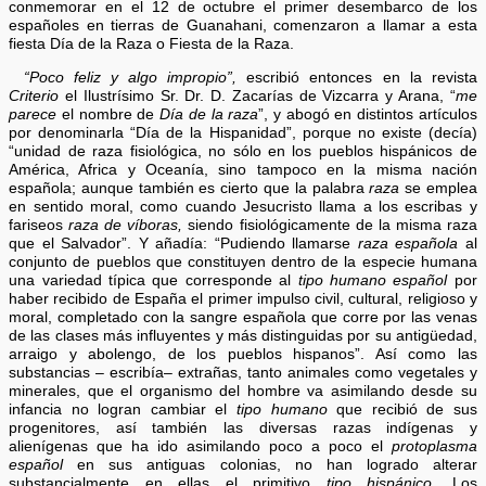
conmemorar en el 12 de octubre el primer desembarco de los
españoles en tierras de Guanahani, comenzaron a llamar a esta
fiesta Día de la Raza o Fiesta de la Raza.
“Poco feliz y algo impropio”,
escribió entonces en la revista
Criterio
el Ilustrísimo Sr. Dr. D. Zacarías de Vizcarra y Arana, “
me
parece
el nombre de
Día de la raza
”, y abogó en distintos artículos
por denominarla “Día de la Hispanidad”, porque no existe (decía)
“unidad de raza fisiológica, no sólo en los pueblos hispánicos de
América, Africa y Oceanía, sino tampoco en la misma nación
española; aunque también es cierto que la palabra
raza
se emplea
en sentido moral, como cuando Jesucristo llama a los escribas y
fariseos
raza de víboras,
siendo fisiológicamente de la misma raza
que el Salvador”. Y añadía: “Pudiendo llamarse
raza española
al
conjunto de pueblos que constituyen dentro de la especie humana
una variedad típica que corresponde al
tipo humano español
por
haber recibido de España el primer impulso civil, cultural, religioso y
moral, completado con la sangre española que corre por las venas
de las clases más influyentes y más distinguidas por su antigüedad,
arraigo y abolengo, de los pueblos hispanos”. Así como las
substancias – escribía– extrañas, tanto animales como vegetales y
minerales, que el organismo del hombre va asimilando desde su
infancia no logran cambiar el
tipo humano
que recibió de sus
progenitores, así también las diversas razas indígenas y
alienígenas que ha ido asimilando poco a poco el
protoplasma
español
en sus antiguas colonias, no han logrado alterar
substancialmente en ellas el primitivo
tipo hispánico.
Los