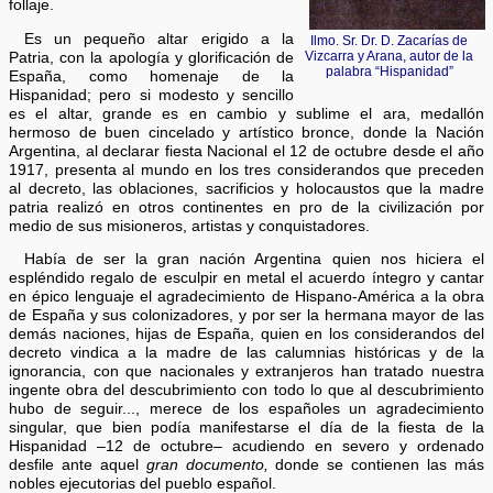
follaje.
Es un pequeño altar erigido a la
Ilmo. Sr. Dr. D. Zacarías de
Vizcarra y Arana, autor de la
Patria, con la apología y glorificación de
palabra “Hispanidad”
España, como homenaje de la
Hispanidad; pero si modesto y sencillo
es el altar, grande es en cambio y sublime el ara, medallón
hermoso de buen cincelado y artístico bronce, donde la Nación
Argentina, al declarar fiesta Nacional el 12 de octubre desde el año
1917, presenta al mundo en los tres considerandos que preceden
al decreto, las oblaciones, sacrificios y holocaustos que la madre
patria realizó en otros continentes en pro de la civilización por
medio de sus misioneros, artistas y conquistadores.
Había de ser la gran nación Argentina quien nos hiciera el
espléndido regalo de esculpir en metal el acuerdo íntegro y cantar
en épico lenguaje el agradecimiento de Hispano-América a la obra
de España y sus colonizadores, y por ser la hermana mayor de las
demás naciones, hijas de España, quien en los considerandos del
decreto vindica a la madre de las calumnias históricas y de la
ignorancia, con que nacionales y extranjeros han tratado nuestra
ingente obra del descubrimiento con todo lo que al descubrimiento
hubo de seguir..., merece de los españoles un agradecimiento
singular, que bien podía manifestarse el día de la fiesta de la
Hispanidad –12 de octubre– acudiendo en severo y ordenado
desfile ante aquel
gran documento,
donde se contienen las más
nobles ejecutorias del pueblo español.