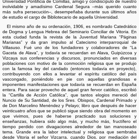
Universidad Pontificia de Comillas, amigo y condiscípulo de nuestro
inolvidable y amadísimo Cardenal Segura –más querido cuanto
más sufra persecución–, desempeñaba durante sus últimos años
de estudio el cargo de Bibliotecario de aquella Universidad.
El mismo año de su ordenación, 1906, es nombrado Catedrático
de Dogma y Lengua Hebrea del Seminario Conciliar de Vitoria. En
esta ciudad funda la revista de la Juventud Mariana “Páginas
Marianas” y da gran impulso al Catecismo interparroquial de
Villasuso. Fué uno de los fundadores y colaboradores de “La
Gaceta de Alava”, y todavía se recuerdan en Alava, Guipúzcoa y
Vizcaya sus conferencias y discursos, pronunciados en diversas
poblaciones con motivo de la conmoción religiosa que se produjo
con la famosa ley del candado (entonces todavía en proyecto),
contribuyendo con ellos a levantar el espíritu católico del país
vascongado, poniéndolo en pie con aquellas grandiosas e
imponentes manifestaciones que todavía se recuerdan en España
entera. Para sacar provecho de aquel gran fervor católico, escribió
la “Cartilla de Acción Católica”, que tantos elogios mereció del
Nuncio de Su Santidad, de los Sres. Obispos, Cardenal Primado y
de Don Marcelino Menéndez y Pelayo; libro que después de hacer
veinticuatro años que se publicó sigue siendo obra del momento en
que vivimos, pues de haberse practicado sus soluciones y
enseñanzas, hubiera sido algo más, y mucho más, fructífero el
tiempo perdido con divagaciones alrededor de tan manoseado
tema. Grande era la labor intelectual y religiosa que sembraba
desde Vitoria el señor Vizcarra, cuando Dios, por mediación del