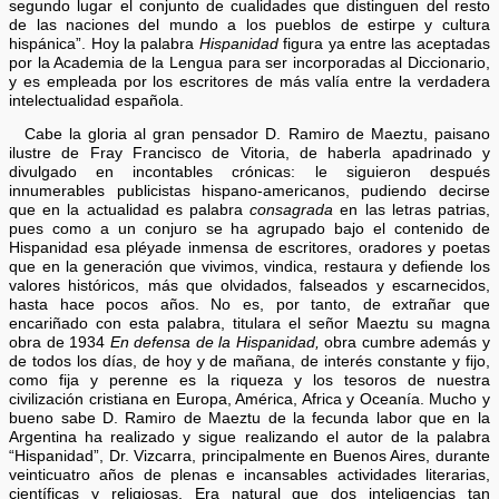
segundo lugar el conjunto de cualidades que distinguen del resto
de las naciones del mundo a los pueblos de estirpe y cultura
hispánica”. Hoy la palabra
Hispanidad
figura ya entre las aceptadas
por la Academia de la Lengua para ser incorporadas al Diccionario,
y es empleada por los escritores de más valía entre la verdadera
intelectualidad española.
Cabe la gloria al gran pensador D. Ramiro de Maeztu, paisano
ilustre de Fray Francisco de Vitoria, de haberla apadrinado y
divulgado en incontables crónicas: le siguieron después
innumerables publicistas hispano-americanos, pudiendo decirse
que en la actualidad es palabra
consagrada
en las letras patrias,
pues como a un conjuro se ha agrupado bajo el contenido de
Hispanidad esa pléyade inmensa de escritores, oradores y poetas
que en la generación que vivimos, vindica, restaura y defiende los
valores históricos, más que olvidados, falseados y escarnecidos,
hasta hace pocos años. No es, por tanto, de extrañar que
encariñado con esta palabra, titulara el señor Maeztu su magna
obra de 1934
En defensa de la Hispanidad,
obra cumbre además y
de todos los días, de hoy y de mañana, de interés constante y fijo,
como fija y perenne es la riqueza y los tesoros de nuestra
civilización cristiana en Europa, América, Africa y Oceanía. Mucho y
bueno sabe D. Ramiro de Maeztu de la fecunda labor que en la
Argentina ha realizado y sigue realizando el autor de la palabra
“Hispanidad”, Dr. Vizcarra, principalmente en Buenos Aires, durante
veinticuatro años de plenas e incansables actividades literarias,
científicas y religiosas. Era natural que dos inteligencias tan