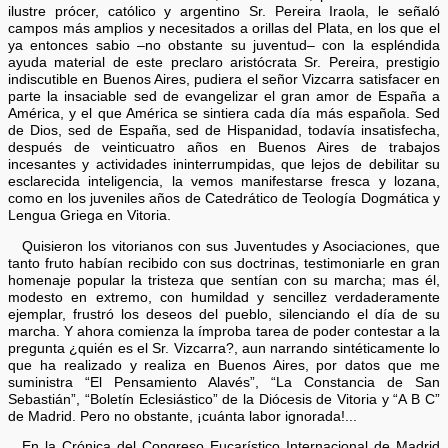
ilustre prócer, católico y argentino Sr. Pereira Iraola, le señaló
campos más amplios y necesitados a orillas del Plata, en los que el
ya entonces sabio –no obstante su juventud– con la espléndida
ayuda material de este preclaro aristócrata Sr. Pereira, prestigio
indiscutible en Buenos Aires, pudiera el señor Vizcarra satisfacer en
parte la insaciable sed de evangelizar el gran amor de España a
América, y el que América se sintiera cada día más española. Sed
de Dios, sed de España, sed de Hispanidad, todavía insatisfecha,
después de veinticuatro años en Buenos Aires de trabajos
incesantes y actividades ininterrumpidas, que lejos de debilitar su
esclarecida inteligencia, la vemos manifestarse fresca y lozana,
como en los juveniles años de Catedrático de Teología Dogmática y
Lengua Griega en Vitoria.
Quisieron los vitorianos con sus Juventudes y Asociaciones, que
tanto fruto habían recibido con sus doctrinas, testimoniarle en gran
homenaje popular la tristeza que sentían con su marcha; mas él,
modesto en extremo, con humildad y sencillez verdaderamente
ejemplar, frustró los deseos del pueblo, silenciando el día de su
marcha. Y ahora comienza la ímproba tarea de poder contestar a la
pregunta ¿quién es el Sr. Vizcarra?, aun narrando sintéticamente lo
que ha realizado y realiza en Buenos Aires, por datos que me
suministra “El Pensamiento Alavés”, “La Constancia de San
Sebastián”, “Boletín Eclesiástico” de la Diócesis de Vitoria y “A B C”
de Madrid. Pero no obstante, ¡cuánta labor ignorada!...
En la Crónica del Congreso Eucarístico Internacional de Madrid