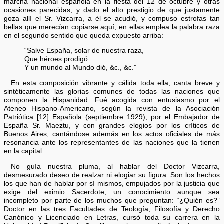
marcha nacional española en la fiesta del 12 de octubre y otras
ocasiones parecidas, y dado el alto prestigio de que justamente
goza allí el Sr. Vizcarra, a él se acudió, y compuso estrofas tan
bellas que merecían copiarse aquí; en ellas emplea la palabra raza
en el segundo sentido que queda expuesto arriba:
“Salve España, solar de nuestra raza,
Que héroes prodigó
Y un mundo al Mundo dió, &c., &c.”
En esta composición vibrante y cálida toda ella, canta breve y
sintéticamente las glorias comunes de todas las naciones que
componen la Hispanidad. Fué acogida con entusiasmo por el
Ateneo Hispano-Americano, según la revista de la Asociación
Patriótica [12] Española (septiembre 1929), por el Embajador de
España Sr. Maeztu, y con grandes elogios por los críticos de
Buenos Aires; cantándose además en los actos oficiales de más
resonancia ante los representantes de las naciones que la tienen
en la capital.
No guía nuestra pluma, al hablar del Doctor Vizcarra,
desmesurado deseo de realzar ni elogiar su figura. Son los hechos
los que han de hablar por sí mismos, empujados por la justicia que
exige del eximio Sacerdote, un conocimiento aunque sea
incompleto por parte de los muchos que preguntan: “¿Quién es?”
Doctor en las tres Facultades de Teología, Filosofía y Derecho
Canónico y Licenciado en Letras, cursó toda su carrera en la