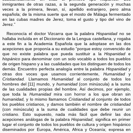
inmigrantes de otras razas, a la segunda generación y muchas
veces a la primera, llevan, sí, apellido extranjero, pero alma
española; de la misma suerte que el mosto de Málaga fermentado
en las cubas madres de Jerez, toma el gusto y tipo del vino de
Jerez.”
Reconocía el doctor Vizcarra que la palabra
Hispanidad
no se
hallaba incluída en el Diccionario de la Lengua castellana, y rogaba
a este fin a la Academia Española que la adoptase en las dos
acepciones que proponía a su estudio “porque estoy convencido de
que no existe palabra que pueda sustituir a la
Hispanidad
e
hispánico
para denominar con un solo vocablo a todos los pueblos
de origen hispano y a las cualidades que los distinguen de todos los
demás. Encuentro perfecta analogía entre la palabra
Hispanidad
y
otras dos voces que usamos corrientemente,
Humanidad
y
Cristiandad.
Llamamos
Humanidad
al conjunto de todos los
hombres del [11] mundo, y
humanidad
(con minúscula) a la suma
de las cualidades propias del hombre. Así decimos, por ejemplo,
que toda la
Humanidad
mira con horror a los que obran sin
humanidad,
y lo mismo llamamos
Cristiandad
al conjunto de todos
los pueblos cristianos, y damos también el nombre de
cristiandad
(con minúscula) a la suma de cualidades que debe reunir un
cristiano. Esto supuesto, nada más fácil que definir las dos
acepciones análogas de la palabra
Hispanidad
; significa en primer
lugar el conjunto de todos los pueblos de cultura y origen hispánico
diseminados por Europa, América, Africa y Oceanía; expresa en