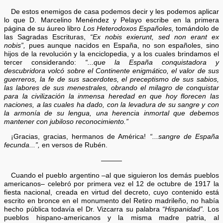
De estos enemigos de casa podemos decir y les podemos aplicar
lo que D. Marcelino Menéndez y Pelayo escribe en la primera
página de su áureo libro
Los Heterodoxos Españoles,
tomándolo de
las Sagradas Escrituras,
“Ex nobis exierunt, sed non erant ex
nobis”,
pues aunque nacidos en España, no son españoles, sino
hijos de la revolución y la enciclopedia, y a los cuales brindamos el
tercer considerando:
“...que la España conquistadora y
descubridora volcó sobre el Continente enigmático, el valor de sus
guerreros, la fe de sus sacerdotes, el preceptismo de sus sabios,
las labores de sus menestrales, obrando el milagro de conquistar
para la civilización la inmensa heredad en que hoy florecen las
naciones, a las cuales ha dado, con la levadura de su sangre y con
la armonía de su lengua, una herencia inmortal que debemos
mantener con jubiloso reconocimiento.”
¡Gracias, gracias, hermanos de América!
“...sangre de España
fecunda...”,
en versos de Rubén.
———
Cuando el pueblo argentino –al que siguieron los demás pueblos
americanos– celebró por primera vez el 12 de octubre de 1917 la
fiesta nacional, creada en virtud del decreto, cuyo contenido está
escrito en bronce en el monumento del Retiro madrileño, no había
hecho pública todavía el Dr. Vizcarra su palabra
“Hispanidad”.
Los
pueblos hispano-americanos y la misma madre patria, al