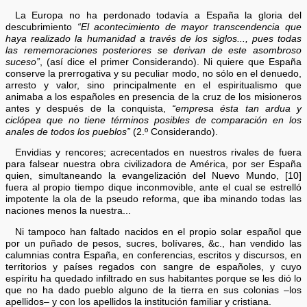
La Europa no ha perdonado todavía a España la gloria del
descubrimiento
“El acontecimiento de mayor transcendencia que
haya realizado la humanidad a través de los siglos..., pues todas
las rememoraciones posteriores se derivan de este asombroso
suceso”
, (así dice el primer Considerando). Ni quiere que España
conserve la prerrogativa y su peculiar modo, no sólo en el denuedo,
arresto y valor, sino principalmente en el espiritualismo que
animaba a los españoles en presencia de la cruz de los misioneros
antes y después de la conquista,
“empresa ésta tan ardua y
ciclópea que no tiene términos posibles de comparación en los
anales de todos los pueblos”
(2.º Considerando).
Envidias y rencores; acrecentados en nuestros rivales de fuera
para falsear nuestra obra civilizadora de América, por ser España
quien, simultaneando la evangelización del Nuevo Mundo, [10]
fuera al propio tiempo dique inconmovible, ante el cual se estrelló
impotente la ola de la pseudo reforma, que iba minando todas las
naciones menos la nuestra...
Ni tampoco han faltado nacidos en el propio solar español que
por un puñado de pesos, sucres, bolívares, &c., han vendido las
calumnias contra España, en conferencias, escritos y discursos, en
territorios y países regados con sangre de españoles, y cuyo
espíritu ha quedado infiltrado en sus habitantes porque se les dió lo
que no ha dado pueblo alguno de la tierra en sus colonias –los
apellidos– y con los apellidos la institución familiar y cristiana.