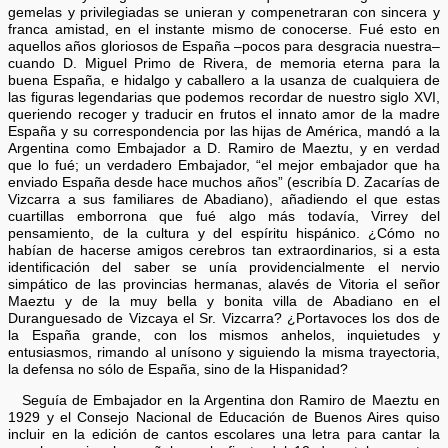
gemelas y privilegiadas se unieran y compenetraran con sincera y
franca amistad, en el instante mismo de conocerse. Fué esto en
aquellos años gloriosos de España –pocos para desgracia nuestra–
cuando D. Miguel Primo de Rivera, de memoria eterna para la
buena España, e hidalgo y caballero a la usanza de cualquiera de
las figuras legendarias que podemos recordar de nuestro siglo XVI,
queriendo recoger y traducir en frutos el innato amor de la madre
España y su correspondencia por las hijas de América, mandó a la
Argentina como Embajador a D. Ramiro de Maeztu, y en verdad
que lo fué; un verdadero Embajador, “el mejor embajador que ha
enviado España desde hace muchos años” (escribía D. Zacarías de
Vizcarra a sus familiares de Abadiano), añadiendo el que estas
cuartillas emborrona que fué algo más todavía, Virrey del
pensamiento, de la cultura y del espíritu hispánico. ¿Cómo no
habían de hacerse amigos cerebros tan extraordinarios, si a esta
identificación del saber se unía providencialmente el nervio
simpático de las provincias hermanas, alavés de Vitoria el señor
Maeztu y de la muy bella y bonita villa de Abadiano en el
Duranguesado de Vizcaya el Sr. Vizcarra? ¿Portavoces los dos de
la España grande, con los mismos anhelos, inquietudes y
entusiasmos, rimando al unísono y siguiendo la misma trayectoria,
la defensa no sólo de España, sino de la Hispanidad?
Seguía de Embajador en la Argentina don Ramiro de Maeztu en
1929 y el Consejo Nacional de Educación de Buenos Aires quiso
incluir en la edición de cantos escolares una letra para cantar la