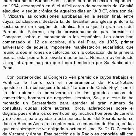
Internacional de Buenos Aires –sobre todo de la sección española–
en 1934, desempeñó en él el difícil cargo de secretario del Comité
ejecutivo, y según crónica de aquellos días en “A B C”, obra son del
P. Vizcarra las conclusiones aprobadas en la sesión final, entre
cuyas conclusiones destaca la de levantar una iglesia junto a la
costa sobre un espigón, de idéntica forma que la gran cruz del
Parque de Palermo, erigida provisionalmente para presidir el
Congreso, sobre el monumento a los españoles. Las obras han
comenzado el 12 de octubre, día del Pilar, de 1935, primer
aniversario de aquella imponente manifestación eucarística que
reunió a dos millones de católicos, con la colocación de la primera
piedra; esta piedra fué llevada días antes a Roma en avión desde
la capital argentina para que fuera bendecida por Su Santidad el
Papa.
Con posterioridad al Congreso –en premio de cuyos trabajos el
Pontífice le honró con el nombramiento de Proto-Notario
apostólico– ha conseguido fundar “La obra de Cristo Rey”, con el
fin de obtener la perseverancia de las grandes masas de
convertidos, hombres de negocios, literatos, &c., y a este fin ha
montado un Secretariado para atender al gran número de
consultas, dudas sobre autores, libros, aclaraciones sobre el
dogma, pues entre los convertidos hay muchos hombres de carrera
y de ciencia; para ayudar a esta penosa labor del Secretariado, se
dan en Buenos Aires tres conferencias semanales de Radio, en las
que casi siempre se ve obligado a actuar el Ilmo. Sr. Dr. D. Zacarías
de Vizcarra y Arana. Esta sección de la Radio es conocida allí con