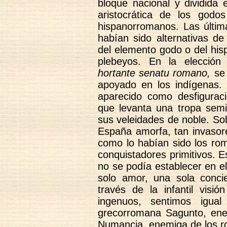
bloque nacional y dividida 
aristocrática de los godo
hispanorromanos. Las últi
habían sido alternativas d
del elemento godo o del hisp
plebeyos. En la elección
hortante senatu romano,
se 
apoyado en los indígenas. 
aparecido como desfigurac
que levanta una tropa semi
sus veleidades de noble. Sob
España amorfa, tan invasor
como lo habían sido los rom
conquistadores primitivos. E
no se podía establecer en e
solo amor, una sola conci
través de la infantil visi
ingenuos, sentimos igual
grecorromana Sagunto, enem
Numancia, enemiga de los 