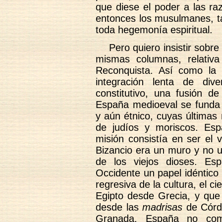
que diese el poder a las ra
entonces los musulmanes, ta
toda hegemonía espiritual.
Pero quiero insistir sobr
mismas columnas, relativ
Reconquista. Así como la
integración lenta de div
constitutivo, una fusión 
España medioeval se funda s
y aún étnico, cuyas últimas
de judíos y moriscos. Es
misión consistía en ser el v
Bizancio era un muro y no u
de los viejos dioses. Es
Occidente un papel idéntico a
regresiva de la cultura, el ci
Egipto desde Grecia, y que 
desde las
madrisas
de Córdo
Granada. España no com