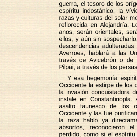
guerra, el tesoro de los oríg
espíritu indostánico, la vív
razas y culturas del solar m
reflorecida en Alejandría.
años, serán orientales, ser
ellos, y aún sin sospecharlo,
descendencias adulteradas y
Averroes, hablará a las Un
través de Avicebrón o de J
Pilpai, a través de los persas
Y esa hegemonía espirit
Occidente la estirpe de los
la invasión conquistadora d
instale en Constantinopla.
asalto faunesco de los o
Occidente y las fue purific
la raza habló ya directam
absortos, reconocieron e
perdido, como si el espírit