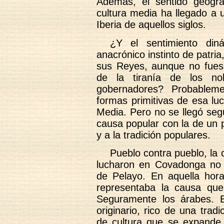
Además, el sentido geográ
cultura media ha llegado a 
Iberia de aquellos siglos.
¿Y el sentimiento din
anacrónico instinto de patri
sus Reyes, aunque no fues
de la tiranía de los no
gobernadores? Probablem
formas primitivas de esa lu
Media. Pero no se llegó se
causa popular con la de un p
y a la tradición populares.
Pueblo contra pueblo, la 
lucharon en Covadonga no f
de Pelayo. En aquella hora
representaba la causa que 
Seguramente los árabes. E
originario, rico de una trad
de cultura que se expande s