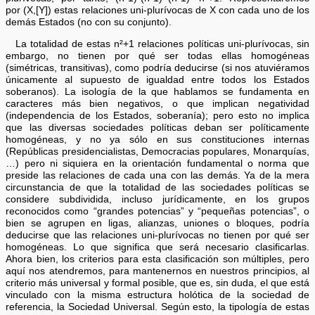
por (X,[Y]) estas relaciones uni-plurívocas de X con cada uno de los
demás Estados (no con su conjunto).
La totalidad de estas n²+1 relaciones políticas uni-plurívocas, sin
embargo, no tienen por qué ser todas ellas homogéneas
(simétricas, transitivas), como podría deducirse (si nos atuviéramos
únicamente al supuesto de igualdad entre todos los Estados
soberanos). La isología de la que hablamos se fundamenta en
caracteres más bien negativos, o que implican negatividad
(independencia de los Estados, soberanía); pero esto no implica
que las diversas sociedades políticas deban ser políticamente
homogéneas, y no ya sólo en sus constituciones internas
(Repúblicas presidencialistas, Democracias populares, Monarquías,
…) pero ni siquiera en la orientación fundamental o norma que
preside las relaciones de cada una con las demás. Ya de la mera
circunstancia de que la totalidad de las sociedades políticas se
considere subdividida, incluso jurídicamente, en los grupos
reconocidos como “grandes potencias” y “pequeñas potencias”, o
bien se agrupen en ligas, alianzas, uniones o bloques, podría
deducirse que las relaciones uni-plurívocas no tienen por qué ser
homogéneas. Lo que significa que será necesario clasificarlas.
Ahora bien, los criterios para esta clasificación son múltiples, pero
aquí nos atendremos, para mantenernos en nuestros principios, al
criterio más universal y formal posible, que es, sin duda, el que está
vinculado con la misma estructura holótica de la sociedad de
referencia, la Sociedad Universal. Según esto, la tipología de estas