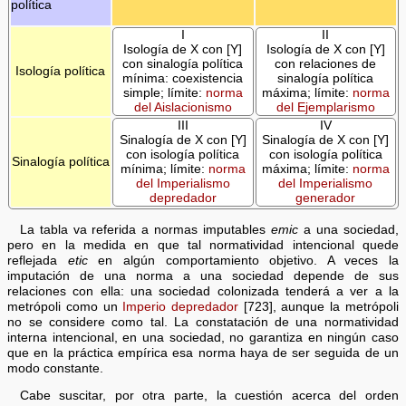
política
I
II
Isología de X con [Y]
Isología de X con [Y]
con sinalogía política
con relaciones de
Isología política
mínima: coexistencia
sinalogía política
simple; límite:
norma
máxima; límite:
norma
del Aislacionismo
del Ejemplarismo
III
IV
Sinalogía de X con [Y]
Sinalogía de X con [Y]
con isología política
con isología política
Sinalogía política
mínima; límite:
norma
máxima; límite:
norma
del Imperialismo
del Imperialismo
depredador
generador
La tabla va referida a normas imputables
emic
a una sociedad,
pero en la medida en que tal normatividad intencional quede
reflejada
etic
en algún comportamiento objetivo. A veces la
imputación de una norma a una sociedad depende de sus
relaciones con ella: una sociedad colonizada tenderá a ver a la
metrópoli como un
Imperio depredador
[723], aunque la metrópoli
no se considere como tal. La constatación de una normatividad
interna intencional, en una sociedad, no garantiza en ningún caso
que en la práctica empírica esa norma haya de ser seguida de un
modo constante.
Cabe suscitar, por otra parte, la cuestión acerca del orden