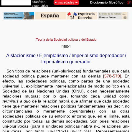
Teoría de la Sociedad política y del Estado
[ 580 ]
Aislacionismo / Ejemplarismo / Imperialismo depredador /
Imperialismo generador
Son tipos de relaciones (uni-plurívocas) fundamentales que cada
sociedad política puede mantener con las demás
[578
-
579].
En
efecto, las sociedades políticas, como partes de una sociedad
universal U, explícitamente interrelacionadas de modo político en la
Sociedad de las Naciones Unidas (ONU), dicen necesariamente
relaciones mutuas; por lo que, tomando cada unidad como
terminus a quo
de la relación habrá que afirmar que cada sociedad
tiene que mantener relaciones políticas fundamentales (es decir, no
circunstanciales o meramente coyunturales) con las otras
sociedades políticas de su entorno; entorno que, en el límite, está
constituido por todas las demás sociedades. Son pues relaciones
uni-plurívocas (para n unidades políticas habrá n-1 relaciones uni-
plurívocas, por tanto, (n-1)*(n-1)=(n-1)²=n²+1. Representaremos