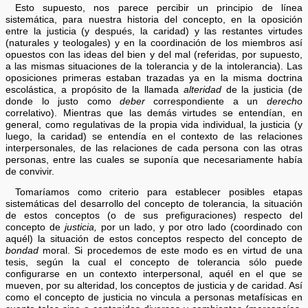
Esto supuesto, nos parece percibir un principio de línea
sistemática, para nuestra historia del concepto, en la oposición
entre la justicia (y después, la caridad) y las restantes virtudes
(naturales y teologales) y en la coordinación de los miembros así
opuestos con las ideas del bien y del mal (referidas, por supuesto,
a las mismas situaciones de la tolerancia y de la intolerancia). Las
oposiciones primeras estaban trazadas ya en la misma doctrina
escolástica, a propósito de la llamada
alteridad
de la justicia (de
donde lo justo como
deber
correspondiente a un
derecho
correlativo). Mientras que las demás virtudes se entendían, en
general, como regulativas de la propia vida individual, la justicia (y
luego, la caridad) se entendía en el contexto de las relaciones
interpersonales, de las relaciones de cada persona con las otras
personas, entre las cuales se suponía que necesariamente había
de convivir.
Tomaríamos como criterio para establecer posibles etapas
sistemáticas del desarrollo del concepto de tolerancia, la situación
de estos conceptos (o de sus prefiguraciones) respecto del
concepto de
justicia,
por un lado, y por otro lado (coordinado con
aquél) la situación de estos conceptos respecto del concepto de
bondad
moral. Si procedemos de este modo es en virtud de una
tesis, según la cual el concepto de tolerancia sólo puede
configurarse en un contexto interpersonal, aquél en el que se
mueven, por su alteridad, los conceptos de justicia y de caridad. Así
como el concepto de justicia no vincula a personas metafísicas en