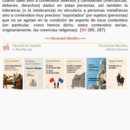
cuanto tales sino a contenidos diversos y cambiantes (mercancías,
deberes, derechos) dados en estas personas, así también la
tolerancia (o la intolerancia) no vincularía a personas metafísicas
sino a contenidos muy precisos “soportados” por sujetos (personas)
que no se agotan en la condición de soporte de esos contenidos
(en particular, como hemos dicho, estos contenidos serían,
originariamente, las creencias religiosas). {
SV
285, 287}
<<<
Diccionario filosófico
>>>
Filosofía en español
Diccionario filosófico
© filosofia.org
edición impresa