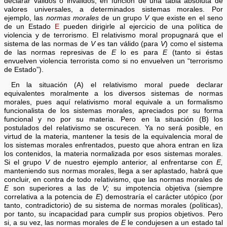
declarar válidos o inválidos, en función de una tabla absoluta de
valores universales, a determinados sistemas morales. Por
ejemplo, las
normas morales
de un grupo
V
que existe en el seno
de un Estado
E
pueden dirigirle al ejercicio de una política de
violencia y de terrorismo. El relativismo moral propugnará que el
sistema de las normas de
V
es tan válido (para
V
) como el sistema
de las normas represivas de
E
lo es para
E
(tanto si éstas
envuelven violencia terrorista como si no envuelven un “terrorismo
de Estado”).
En la situación (A) el relativismo moral puede declarar
equivalentes moralmente a los diversos sistemas de normas
morales, pues aquí relativismo moral equivale a un formalismo
funcionalista de los sistemas morales, apreciados por su forma
funcional y no por su materia. Pero en la situación (B) los
postulados del relativismo se oscurecen. Ya no será posible, en
virtud de la materia, mantener la tesis de la equivalencia moral de
los sistemas morales enfrentados, puesto que ahora entran en liza
los contenidos, la materia normalizada por esos sistemas morales.
Si el grupo
V
de nuestro ejemplo anterior, al enfrentarse con
E,
manteniendo sus normas morales, llega a ser aplastado, habrá que
concluir, en contra de todo relativismo, que las normas morales de
E
son superiores a las de
V;
su impotencia objetiva (siempre
correlativa a la potencia de
E
) demostraría el carácter utópico (por
tanto, contradictorio) de su sistema de normas morales (políticas),
por tanto, su incapacidad para cumplir sus propios objetivos. Pero
si, a su vez, las normas morales de
E
le condujesen a un estado tal