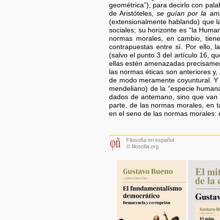
geométrica”); para decirlo con pal
de Aristóteles,
se guían por la ami
(extensionalmente hablando) que la
sociales; su horizonte es “la Huma
normas morales, en cambio, tiene
contrapuestas entre sí. Por ello,
(salvo el punto 3 del artículo 16, q
ellas estén amenazadas precisame
las normas éticas son anteriores y, 
de modo meramente coyuntural. Y s
mendeliano) de la “especie humana”
dados de antemano, sino que van e
parte, de las normas morales, en 
en el seno de las normas morales: el
Filosofía en español
© filosofia.org