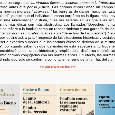
abras consagradas,
las virtudes éticas se inspiran antes en la fraternid
stad antes que por la justicia.
Las normas éticas tienen un campo v
s normas morales: “atraviesan” las barreras de clanes, naciones, Estad
nidad”, puesto que el individuo humano corpóreo es la figura más uni
n una universalidad distinta, pues las esferas en las que ellas ac
 las normas éticas son más abstractas. Los llamados “Derechos huma
ue se refiere a la familia) como un reconocimiento y una garantía de la
nte por
normas morales
(ligadas a los “derechos de los pueblos”). Sin
por decirlo así,
a priori
respecto de las situaciones históricas y social
ería excesivo suponer que las normas éticas se derivan de la misma c
, por cuanto sabemos que los límites de esta especie (tanto filogen
stableciéndose, consolidándose y ampliándose dialéctica e histórica
tanto normas conjugadas con las normas éticas. En efecto, las normas
 individuo sólo se conforma como tal en el seno de la familia, del clan, 
<<<
Diccionario filosófico
>>>