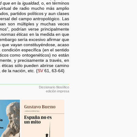
ad que en la igualdad,
o, en términos
irtual de radio mucho más amplio
os, partidos políticos y aun clases
versal del campo antropológico. Las
túan son múltiples y muchas veces
nos”, podrían verse principalmente
s
normas éticas
en la medida en que
 embargo sería excesivo afirmar que
es que vayan constituyéndose, acaso
ondición específica (en el sentido
éticos como ontogenéticos) no están
mente, y precisamente a través, en
 éticas sólo pueden abrirse camino
de la nación, etc. {
SV
61, 63-64}
Diccionario filosófico
edición impresa