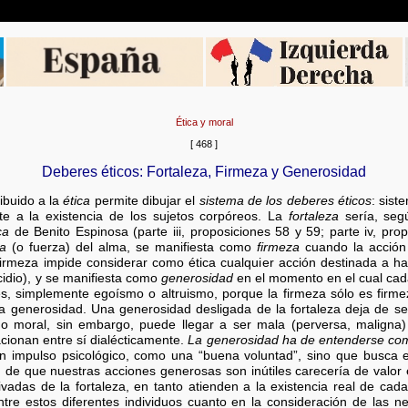
Ética y moral
[ 468 ]
Deberes éticos: Fortaleza, Firmeza y Generosidad
ibuido a la
ética
permite dibujar el
sistema de los deberes éticos
: sist
e a la existencia de los sujetos corpóreos. La
fortaleza
sería, segú
ca
de Benito Espinosa (parte iii, proposiciones 58 y 59; parte iv, pro
za
(o fuerza) del alma, se manifiesta como
firmeza
cuando la acción 
firmeza impide considerar como ética cualquier acción destinada a h
icidio), y se manifiesta como
generosidad
en el momento en el cual cad
es, simplemente egoísmo o altruismo, porque la firmeza sólo es firme
 la generosidad. Una generosidad desligada de la fortaleza deja de s
do moral, sin embargo, puede llegar a ser mala (perversa, maligna) 
acionan entre sí dialécticamente.
La generosidad ha de entenderse como
 impulso psicológico, como una “buena voluntad”, sino que busca el
d de que nuestras acciones generosas son inútiles carecería de valor é
ivadas de la fortaleza, en tanto atienden a la existencia real de cad
entre estos diferentes individuos cuanto en la consideración de las 