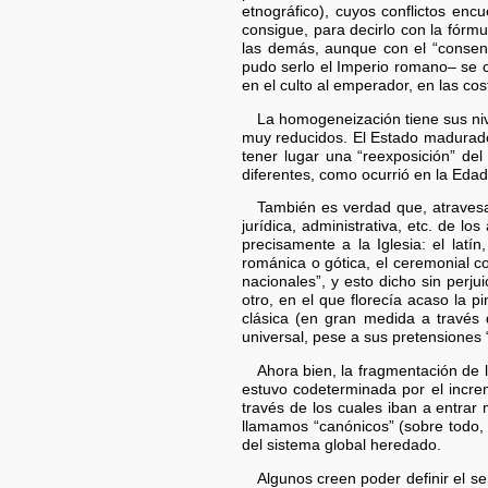
etnográfico), cuyos conflictos enc
consigue, para decirlo con la fórm
las demás, aunque con el “consens
pudo serlo el Imperio romano– se 
en el culto al emperador, en las co
La homogeneización tiene sus niv
muy reducidos. El Estado madurado
tener lugar una “reexposición” del
diferentes, como ocurrió en la Eda
También es verdad que, atravesan
jurídica, administrativa, etc. de lo
precisamente a la Iglesia: el latín
románica o gótica, el ceremonial co
nacionales”, y esto dicho sin perj
otro, en el que florecía acaso la p
clásica (en gran medida a través 
universal, pese a sus pretensiones “
Ahora bien, la fragmentación de 
estuvo codeterminada por el incre
través de los cuales iban a entrar
llamamos “canónicos” (sobre todo, 
del sistema global heredado.
Algunos creen poder definir el s