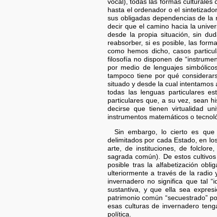
vocal), todas las formas culturales
hasta el ordenador o el sintetizado
sus obligadas dependencias de la 
decir que el camino hacia la unive
desde la propia situación, sin du
reabsorber, si es posible, las forma
como hemos dicho, casos particul
filosofía no disponen de “instrume
por medio de lenguajes simbólicos
tampoco tiene por qué considerars
situado y desde la cual intentamos 
todas las lenguas particulares e
particulares que, a su vez, sean hi
decirse que tienen virtualidad uni
instrumentos matemáticos o tecnol
Sin embargo, lo cierto es que 
delimitados por cada Estado, en lo
arte, de instituciones, de folclo
sagrada común). De estos cultivos
posible tras la alfabetización obli
ulteriormente a través de la radio 
invernadero no significa que tal 
sustantiva, y que ella sea expres
patrimonio común “secuestrado” por
esas culturas de invernadero teng
política.