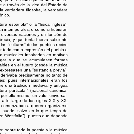
te a través de la idea del Estado de
 la verdadera filosofía, la verdadera
ónico.
ra española” o la “física inglesa”,
an intemporales, o como si hubieran
s diversas naciones y en función de
cia, y que tenía fuerza suficiente
as “culturas” de los pueblos recién
tar todo como expresión del pueblo o
 o musicales inspiradas en motivos
lugar a que se acumulasen formas
ables en el futuro (desde la música
expresasen una “sustancia previa”,
s derivaba precisamente no tanto de
es; pues internacionales eran los
re una tradición medieval y antigua
ura particular” (nacional canónica,
 por ello mismo, un valor universal.
 a lo largo de los siglos XIX y XX,
s, comenzaban a querer organizarse
a” puede, salvo en lo que tenga de
en Westfalia”), puesto que depende
r, sobre todo la poesía y la música