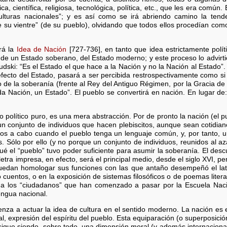
ca, científica, religiosa, tecnológica, política, etc., que les era comú
lturas nacionales”; y es así como se irá abriendo camino la tende
e su vientre” (de su pueblo), olvidando que todos ellos procedían co
rá la
Idea de Nación
[727-736], en tanto que idea estrictamente políti
o de un Estado soberano, del Estado moderno; y este proceso lo advirti
ilsudski: “Es el Estado el que hace a la Nación y no la Nación al Estad
efecto del Estado, pasará a ser percibida restrospectivamente como si 
 de la soberanía (frente al Rey del Antiguo Régimen, por la Gracia de 
da Nación, un Estado”. El pueblo se convertirá en nación. En lugar de:
o político puro, es una mera abstracción. Por de pronto la nación (el 
n conjunto de individuos que hacen plebiscitos, aunque sean cotidianos
dos a cabo cuando el pueblo tenga un lenguaje común, y, por tanto, u
s. Sólo por ello (y no porque un conjunto de individuos, reunidos al aza
é el “pueblo” tuvo poder suficiente para asumir la soberanía. El desc
etra impresa, en efecto, será el principal medio, desde el siglo XVI, pero
edan homologar sus funciones con las que antaño desempeñó el latín,
cuentos, o en la exposición de sistemas filosóficos o de poemas litera
r a los “ciudadanos” que han comenzado a pasar por la Escuela Nacio
lengua nacional.
za a actuar la idea de cultura en el sentido moderno. La nación es 
nal, expresión del espíritu del pueblo. Esta equiparación (o superposici
sigue siendo, sobre todo, una dimensión moral (y además internacional