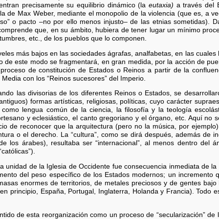
uentran precisamente su equilibrio dinámico (la
eutaxia)
a través del 
ula de Max Weber, mediante el monopolio de la violencia (que es, a vec
o” o pacto –no por ello menos injusto– de las etnias sometidas). 
comprende que, en su ámbito, hubiera de tener lugar un mínimo pro
stumbres, etc., de los pueblos que lo componen.
eles más bajos en las sociedades ágrafas, analfabetas, en las cuales l
 de este modo se fragmentará, en gran medida, por la acción de pue
 proceso de constitución de Estados o Reinos a partir de la confluenc
d Media con los “Reinos sucesores” del Imperio.
do las divisorias de los diferentes Reinos o Estados, se desarrollaro
s antiguos) formas artísticas, religiosas, políticas, cuyo carácter suprae
, como lengua común de la ciencia, la filosofía y la teología escolást
rtesano y eclesiástico, el canto gregoriano y el órgano, etc. Aquí no s
uicio de reconocer que la arquitectura (pero no la música, por ejemplo
intura o el derecho. La “cultura”, como se dirá después, además de in
de los árabes), resultaba ser “internacional”, al menos dentro del 
católicas”).
la unidad de la Iglesia de Occidente fue consecuencia inmediata de la
mento del peso específico de los Estados modernos; un incremento qu
 masas enormes de territorios, de metales preciosos y de gentes bajo 
en principio, España, Portugal, Inglaterra, Holanda y Francia). Todo e
entido de esta reorganización como un proceso de “secularización” de l