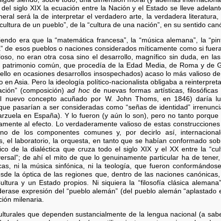
del siglo XIX la ecuación entre la Nación y el Estado se lleve adelan
eral será la de interpretar el verdadero arte, la verdadera literatura,
cultura de un pueblo”, de la “cultura de una nación”, en su sentido can
iendo era que la “matemática francesa”, la “música alemana”, la “pintu
ura” de esos pueblos o naciones considerados míticamente como si fuer
oso, no eran otra cosa sino el desarrollo, magnífico sin duda, en la
n patrimonio común, que procedía de la Edad Media, de Roma y de Gre
ello en ocasiones desarrollos insospechados) acaso lo más valioso de l
o en Asia. Pero la ideología político-nacionalista obligaba a reinterpre
eación” (composición)
ad hoc
de nuevas formas artísticas, filosóficas
ún el nuevo concepto acuñado por W. John Thoms, en 1846) daría 
 que pasarían a ser consideradas como “señas de identidad” irrenunci
rzuela en España). Y lo fueron (y aún lo son), pero no tanto porque 
osamente al efecto. Lo verdaderamente valioso de estas construccione
no de los componentes comunes y, por decirlo así, internacional
es, el laboratorio, la orquesta, en tanto que se habían conformado sob
co de la dialéctica que cruza todo el siglo XIX y el XX entre la “cult
iversal”; de ahí el mito de que lo genuinamente particular ha de tener,
s, ni la música sinfónica, ni la teología, que fueron conformándose
de la óptica de las regiones que, dentro de las naciones canónica
ura y un Estado propios. Ni siquiera la “filosofía clásica aleman
rase expresión del “pueblo alemán” (del pueblo alemán “aplastado 
ción milenaria.
culturales que dependen sustancialmente de la lengua nacional (a sabe