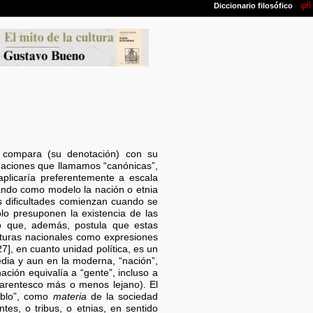
se compara (su denotación) con su
s naciones que llamamos “canónicas”,
licaría preferentemente a escala
mando como modelo la nación o etnia
s dificultades comienzan cuando se
sólo presuponen la existencia de las
no que, además, postula que estas
lturas nacionales como expresiones
7], en cuanto unidad política, es un
dia y aun en la moderna, “nación”,
ción equivalía a “gente”, incluso a
parentesco más o menos lejano). El
eblo”, como
materia
de la sociedad
tes, o tribus, o etnias, en sentido