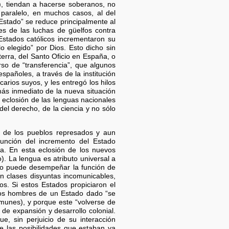
), tiendan a hacerse soberanos, no
r paralelo, en muchos casos, al del
e Estado” se reduce principalmente al
es de las luchas de güelfos contra
 Estados católicos incrementaron su
 elegido” por Dios. Esto dicho sin
terra, del Santo Oficio en España, o
so de “transferencia”, que algunos
spañoles, a través de la institución
carios suyos, y les entregó los hilos
más inmediato de la nueva situación
eclosión de las lenguas nacionales
 del derecho, de la ciencia y no sólo
tu de los pueblos represados y aun
unción del incremento del Estado
a. En esta eclosión de los nuevos
). La lengua es atributo universal a
 no puede desempeñar la función de
n clases disyuntas incomunicables,
s. Si estos Estados propiciaron el
l los hombres de un Estado dado “se
comunes), y porque este “volverse de
de expansión y desarrollo colonial.
e, sin perjuicio de su interacción
de las posibilidades que estaban ya