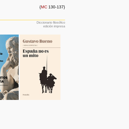
{
MC
130-137}
Diccionario filosófico
edición impresa