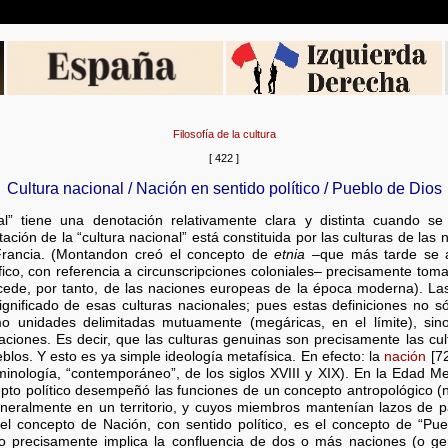
Filosofía de la cultura
[ 422 ]
Cultura nacional / Nación en sentido político / Pueblo de Dios
al” tiene una denotación relativamente clara y distinta cuando 
tación de la “cultura nacional” está constituida por las culturas de la
Francia. (Montandon creó el concepto de
etnia
–que más tarde se ap
áfico, con referencia a circunscripciones coloniales– precisamente to
cede, por tanto, de las naciones europeas de la época moderna). La
 significado de esas culturas nacionales; pues estas definiciones no 
mo unidades delimitadas mutuamente (megáricas, en el límite), si
ciones. Es decir, que las culturas genuinas son precisamente las cu
blos. Y esto es ya simple ideología metafísica. En efecto: la
nación
[72
inología, “contemporáneo”, de los siglos XVIII y XIX). En la Edad Me
to político desempeñó las funciones de un concepto antropológico (na
 generalmente en un territorio, y cuyos miembros mantenían lazos de 
l concepto de Nación, con sentido político, es el concepto de “Pu
do precisamente implica la confluencia de dos o más naciones (o gen