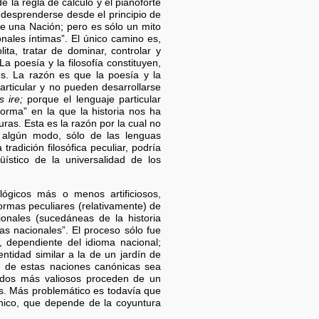
 la regla de cálculo y el pianoforte
a desprenderse desde el principio de
e una Nación; pero es sólo un mito
nales íntimas”. El único camino es,
ta, tratar de dominar, controlar y
La poesía y la filosofía constituyen,
s. La razón es que la poesía y la
articular y no pueden desarrollarse
s ire;
porque el lenguaje particular
orma” en la que la historia nos ha
ras. Esta es la razón por la cual no
e algún modo, sólo de las lenguas
radición filosófica peculiar, podría
güístico de la universalidad de los
lógicos más o menos artificiosos,
ormas peculiares (relativamente) de
ionales (sucedáneas de la historia
s nacionales”. El proceso sólo fue
al, dependiente del idioma nacional;
entidad similar a la de un jardín de
ad de estas naciones canónicas sea
enidos más valiosos proceden de un
es. Más problemático es todavía que
énico, que depende de la coyuntura