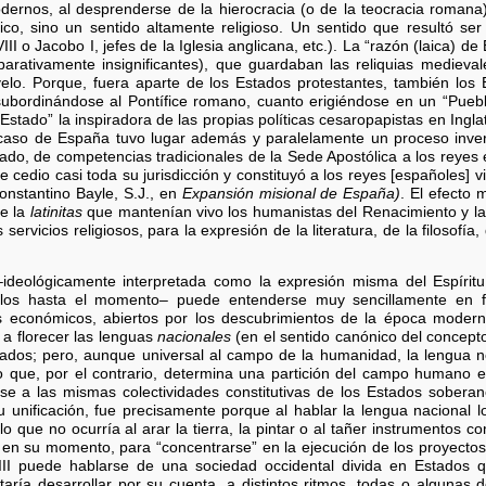
odernos, al desprenderse de la hierocracia (o de la teocracia romana
aico, sino un sentido altamente religioso. Un sentido que resultó se
I o Jacobo I, jefes de la Iglesia anglicana, etc.). La “razón (laica) d
parativamente insignificantes), que guardaban las reliquias medieval
avelo. Porque, fuera aparte de los Estados protestantes, también los
subordinándose al Pontífice romano, cuanto erigiéndose en un “Pueblo
 Estado” la inspiradora de las propias políticas cesaropapistas en Ingla
 caso de España tuvo lugar además y paralelamente un proceso inver
ado, de competencias tradicionales de la Sede Apostólica a los reyes e
ce cedio casi toda su jurisdicción y constituyó a los reyes [españoles] vi
Constantino Bayle, S.J., en
Expansión misional de España)
. El efecto 
de la
latinitas
que mantenían vivo los humanistas del Renacimiento y la 
ervicios religiosos, para la expresión de la literatura, de la filosofía,
 –ideológicamente interpretada como la expresión misma del Espíri
iglos hasta el momento– puede entenderse muy sencillamente en f
 económicos, abiertos por los descubrimientos de la época modern
a florecer las lenguas
nacionales
(en el sentido canónico del concepto
tados; pero, aunque universal al campo de la humanidad, la lengua
no que, por el contrario, determina una partición del campo humano e
e a las mismas colectividades constitutivas de los Estados soberano
su unificación, fue precisamente porque al hablar la lengua naciona
o que no ocurría al arar la tierra, la pintar o al tañer instrumentos 
 en su momento, para “concentrarse” en la ejecución de los proyectos 
III puede hablarse de una sociedad occidental divida en Estados qu
taría desarrollar por su cuenta, a distintos ritmos, todas o algunas 