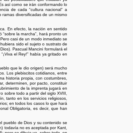
n. Es así como se irán conformando lo
ncia de cada “cultura nacional” a
mo ramas diversificadas de un mismo
ca. En efecto, la nación en sentido
ó “sobre la marcha”, hará pronto un
o”. Pero casi de un modo inmediato se
hubiera sido el sujeto o sustrato de
Dios). Pascual Mancini formulará el
 “¡Viva el Rey!” había ya gritado en
pueblo que le dio origen) será mucho
. Los plebiscitos cotidianos, entre
na historia propia, con costumbres,
r, determinen, por pacto, constituir
ubrimiento de la imprenta jugará en
 sobre todo a partir del siglo XVIII,
 tanto en los servicios religiosos,
rios; en todos los casos lo que hará
nal Obligatoria, es decir, que han
el pueblo de Dios y su contenido se
ón) todavía no es aceptada por Kant,
); pero se dibuja ya, sobre todo, en