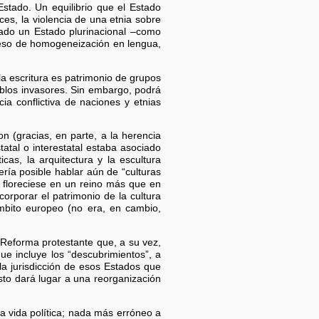
Estado. Un equilibrio que el Estado
es, la violencia de una etnia sobre
Dado un Estado plurinacional –como
ceso de homogeneización en lengua,
a escritura es patrimonio de grupos
blos invasores. Sin embargo, podrá
ia conflictiva de naciones y etnias
n (gracias, en parte, a la herencia
statal o interestatal estaba asociado
icas, la arquitectura y la escultura
ería posible hablar aún de “culturas
) floreciese en un reino más que en
corporar el patrimonio de la cultura
ámbito europeo (no era, en cambio,
 Reforma protestante que, a su vez,
e incluye los “descubrimientos”, a
la jurisdicción de esos Estados que
sto dará lugar a una reorganización
a vida política; nada más erróneo a