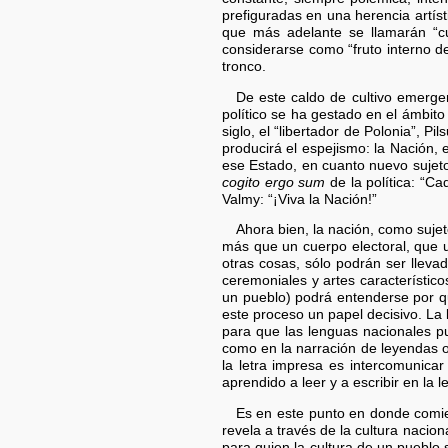
prefiguradas en una herencia artísti
que más adelante se llamarán “cu
considerarse como “fruto interno d
tronco.
De este caldo de cultivo emerge
político se ha gestado en el ámbit
siglo, el “libertador de Polonia”, P
producirá el espejismo: la Nación, 
ese Estado, en cuanto nuevo sujeto
cogito ergo sum
de la política: “Ca
Valmy: “¡Viva la Nación!”
Ahora bien, la nación, como sujet
más que un cuerpo electoral, que u
otras cosas, sólo podrán ser lleva
ceremoniales y artes característico
un pueblo) podrá entenderse por qu
este proceso un papel decisivo. La l
para que las lenguas nacionales pu
como en la narración de leyendas o 
la letra impresa es intercomunica
aprendido a leer y a escribir en la 
Es en este punto en donde comien
revela a través de la cultura nacio
para quien la cultura de un pueblo 