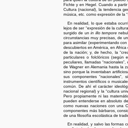
Fichte y en Hegel. Cuando a partir 
Cultura (nacional), la tendencia gen
música, etc. como expresión de la “
En realidad, lo que estaba ocurr
lejos de ser “expresión de la cult
surgido de un
in illo tempore
nebul
circunstancias muy precisas, de u
para asimilar (experimentando con 
descubiertos en América, en Africa 
de la nación; y, de hecho, la “cr
particulares o folclóricos (seg
peculiares, llamadas “nacionales”,
de Wagner en Alemania hasta la za
sino porque la inventaban artifici
sus componentes “nacionales”, si
instrumentos científicos o musical
común. De ahí el carácter ideológi
nacional regional) y la “cultura un
Pero propiamente ni las matemática
pueden entenderse en absoluto des
como nuevas naciones con una Cult
componentes más bárbaros, conside
de una filosofía escolástica de tradi
En realidad, y salvo las formas 