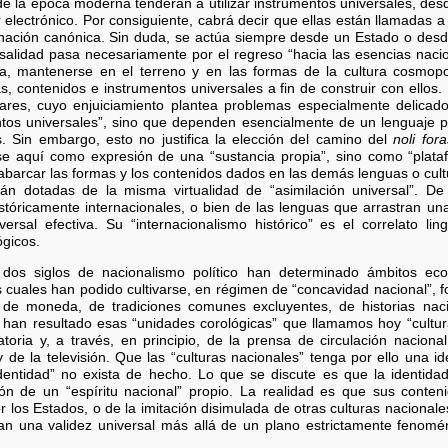
 de la época moderna tenderán a utilizar instrumentos universales, desde
r electrónico. Por consiguiente, cabrá decir que ellas están llamadas 
nación canónica. Sin duda, se actúa siempre desde un Estado o desd
rsalidad pasa necesariamente por el regreso “hacia las esencias nacio
da, mantenerse en el terreno y en las formas de la cultura cosmopoli
s, contenidos e instrumentos universales a fin de construir con ellos. 
ares, cuyo enjuiciamiento plantea problemas especialmente delicado
ntos universales”, sino que dependen esencialmente de un lenguaje p
. Sin embargo, esto no justifica la elección del camino del
noli fora
e aquí como expresión de una “sustancia propia”, sino como “plataf
abarcar las formas y los contenidos dados en las demás lenguas o cultu
stán dotadas de la misma virtualidad de “asimilación universal”. D
stóricamente internacionales, o bien de las lenguas que arrastran una t
versal efectiva. Su “internacionalismo histórico” es el correlato lin
ógicos.
dos siglos de nacionalismo político han determinado ámbitos eco
s cuales han podido cultivarse, en régimen de “concavidad nacional”, f
re, de moneda, de tradiciones comunes excluyentes, de historias nac
 han resultado esas “unidades corológicas” que llamamos hoy “cultura
gatoria y, a través, en principio, de la prensa de circulación nacion
y de la televisión. Que las “culturas nacionales” tenga por ello una id
“identidad” no exista de hecho. Lo que se discute es que la identid
ión de un “espíritu nacional” propio. La realidad es que sus cont
 los Estados, o de la imitación disimulada de otras culturas nacional
an una validez universal más allá de un plano estrictamente fenom