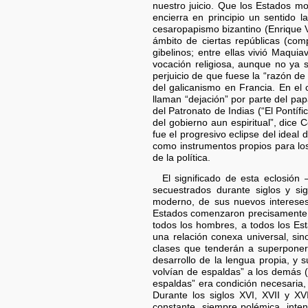
nuestro juicio. Que los Estados m
encierra en principio un sentido l
cesaropapismo bizantino (Enrique VII
ámbito de ciertas repúblicas (com
gibelinos; entre ellas vivió Maqui
vocación religiosa, aunque no ya 
perjuicio de que fuese la “razón de
del galicanismo en Francia. En el
llaman “dejación” por parte del pap
del Patronato de Indias (“El Pontífi
del gobierno aun espiritual”, dice 
fue el progresivo eclipse del ideal 
como instrumentos propios para los s
de la política.
El significado de esta eclosión
secuestrados durante siglos y s
moderno, de sus nuevos intereses
Estados comenzaron precisamente 
todos los hombres, a todos los Es
una relación conexa universal, si
clases que tenderán a superponers
desarrollo de la lengua propia, y 
volvían de espaldas” a los demás (l
espaldas” era condición necesaria,
Durante los siglos XVI, XVII y XV
constante, siempre polémica, inten