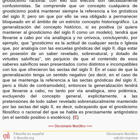
gnosticismo racional: con ello sus efectos son decididamente
confusionistas. Se comprende que un concepto cualquiera de
gnosticismo podrá mantener siempre la referencia a los gnósticos
del siglo II; pero sin que por ello se vea obligado a permanecer
bloqueado en el ámbito de un estricto concepto historiográfico. La
generalización del concepto histórico, si es positiva (si quiere
mantener al gnosticismo del siglo II como un modelo), tendrá que
llevarse a cabo por vía analógica y no unívoca, concluyendo, por
ejemplo, que “gnosticimo es la actitud de cualquier secta o Iglesia
que, por analogía con las escuelas gnósticas del siglo II, diga estar
en posesión de un saber revelado, sobrenatural, y dotado de
virtudes salvíficas”, sin perjuicio de que el contenido de esos
saberes salvíficos sean presentados como distintos e incompatibles
con los que ofrecieron las sectas del siglo II. En el caso de que la
generalización tenga un sentido negativo (es decir, en el caso de
que se mantenga la referencia a las sectas gnósticas del siglo II,
pero a título de contramodelo), entonces la generalización tendrá
que llevarse a cabo, no tanto por vía analógica, sino polémica,
excluyendo del concepto general, explícitamente, a las
pretensiones de todo saber revelado sobrenaturalmente mantenido
por las sectas del siglo II, es decir, subrayando que el gnosticismo
filosófico o racional del que se habla es precisamente antignóstico
(en el sentido positivo o esotérico). {
E
}
<<<
Diccionario filosófico
>>>
Filosofía en español
Diccionario filosófico
© filosofia.org
edición impresa