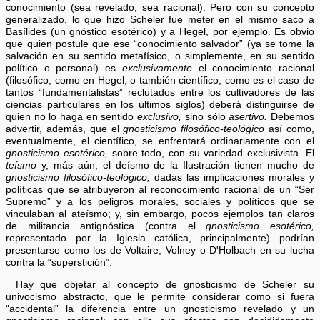
conocimiento (sea revelado, sea racional). Pero con su concepto
generalizado, lo que hizo Scheler fue meter en el mismo saco a
Basílides (un gnóstico esotérico) y a Hegel, por ejemplo. Es obvio
que quien postule que ese “conocimiento salvador” (ya se tome la
salvación en su sentido metafísico, o simplemente, en su sentido
político o personal) es
exclusivamente
el conocimiento racional
(filosófico, como en Hegel, o también científico, como es el caso de
tantos “fundamentalistas” reclutados entre los cultivadores de las
ciencias particulares en los últimos siglos) deberá distinguirse de
quien no lo haga en sentido
exclusivo,
sino sólo
asertivo.
Debemos
advertir, además, que el
gnosticismo filosófico-teológico
así como,
eventualmente, el científico, se enfrentará ordinariamente con el
gnosticismo esotérico,
sobre todo, con su variedad exclusivista. El
teísmo
y, más aún, el deísmo de la Ilustración tienen mucho de
gnosticismo filosófico-teológico,
dadas las implicaciones morales y
políticas que se atribuyeron al reconocimiento racional de un “Ser
Supremo” y a los peligros morales, sociales y políticos que se
vinculaban al ateísmo; y, sin embargo, pocos ejemplos tan claros
de militancia antignóstica (contra el
gnosticismo esotérico,
representado por la Iglesia católica, principalmente) podrían
presentarse como los de Voltaire, Volney o D'Holbach en su lucha
contra la “superstición”.
Hay que objetar al concepto de gnosticismo de Scheler su
univocismo abstracto, que le permite considerar como si fuera
“accidental” la diferencia entre un gnosticismo revelado y un