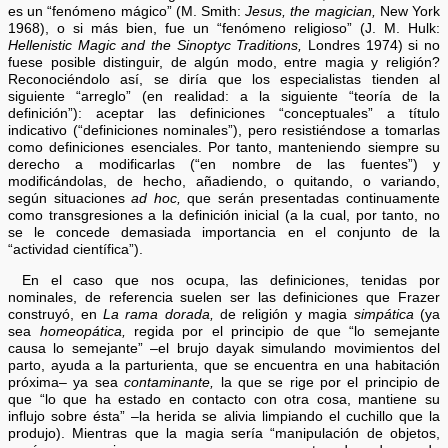
es un “fenómeno mágico” (M. Smith:
Jesus, the magician,
New York
1968), o si más bien, fue un “fenómeno religioso” (J. M. Hulk:
Hellenistic Magic and the Sinoptyc Traditions,
Londres 1974) si no
fuese posible distinguir, de algún modo, entre magia y religión?
Reconociéndolo así, se diría que los especialistas tienden al
siguiente “arreglo” (en realidad: a la siguiente “teoría de la
definición”): aceptar las definiciones “conceptuales” a título
indicativo (“definiciones nominales”), pero resistiéndose a tomarlas
como definiciones esenciales. Por tanto, manteniendo siempre su
derecho a modificarlas (“en nombre de las fuentes”) y
modificándolas, de hecho, añadiendo, o quitando, o variando,
según situaciones
ad hoc,
que serán presentadas continuamente
como transgresiones a la definición inicial (a la cual, por tanto, no
se le concede demasiada importancia en el conjunto de la
“actividad científica”).
En el caso que nos ocupa, las definiciones, tenidas por
nominales, de referencia suelen ser las definiciones que Frazer
construyó, en
La rama dorada,
de religión y magia
simpática
(ya
sea
homeopática,
regida por el principio de que “lo semejante
causa lo semejante” –el brujo dayak simulando movimientos del
parto, ayuda a la parturienta, que se encuentra en una habitación
próxima– ya sea
contaminante,
la que se rige por el principio de
que “lo que ha estado en contacto con otra cosa, mantiene su
influjo sobre ésta” –la herida se alivia limpiando el cuchillo que la
produjo). Mientras que la magia sería “manipulación de objetos,