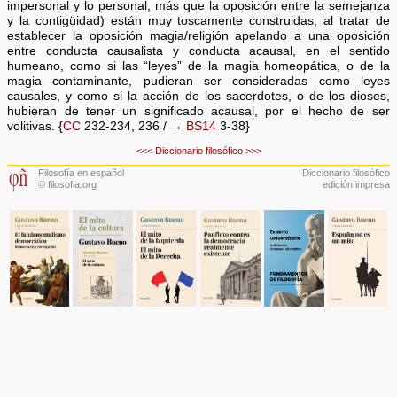
impersonal y lo personal, más que la oposición entre la semejanza
y la contigüidad) están muy toscamente construidas, al tratar de
establecer la oposición magia/religión apelando a una oposición
entre conducta causalista y conducta acausal, en el sentido
humeano, como si las “leyes” de la magia homeopática, o de la
magia contaminante, pudieran ser consideradas como leyes
causales, y como si la acción de los sacerdotes, o de los dioses,
hubieran de tener un significado acausal, por el hecho de ser
volitivas. {
CC
232-234, 236 / →
BS14
3-38}
<<<
Diccionario filosófico
>>>
Filosofía en español
Diccionario filosófico
© filosofia.org
edición impresa