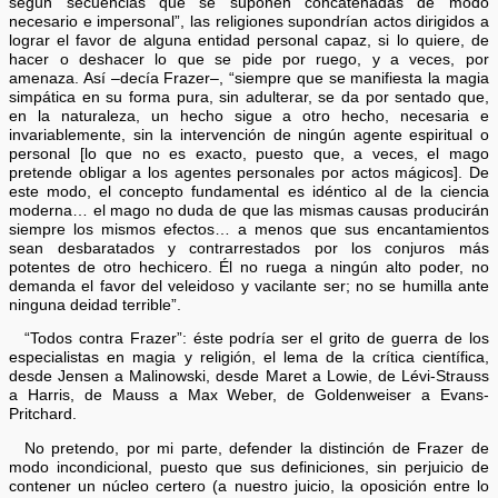
según secuencias que se suponen concatenadas de modo
necesario e impersonal”, las religiones supondrían actos dirigidos a
lograr el favor de alguna entidad personal capaz, si lo quiere, de
hacer o deshacer lo que se pide por ruego, y a veces, por
amenaza. Así –decía Frazer–, “siempre que se manifiesta la magia
simpática en su forma pura, sin adulterar, se da por sentado que,
en la naturaleza, un hecho sigue a otro hecho, necesaria e
invariablemente, sin la intervención de ningún agente espiritual o
personal [lo que no es exacto, puesto que, a veces, el mago
pretende obligar a los agentes personales por actos mágicos]. De
este modo, el concepto fundamental es idéntico al de la ciencia
moderna… el mago no duda de que las mismas causas producirán
siempre los mismos efectos… a menos que sus encantamientos
sean desbaratados y contrarrestados por los conjuros más
potentes de otro hechicero. Él no ruega a ningún alto poder, no
demanda el favor del veleidoso y vacilante ser; no se humilla ante
ninguna deidad terrible”.
“Todos contra Frazer”: éste podría ser el grito de guerra de los
especialistas en magia y religión, el lema de la crítica científica,
desde Jensen a Malinowski, desde Maret a Lowie, de Lévi-Strauss
a Harris, de Mauss a Max Weber, de Goldenweiser a Evans-
Pritchard.
No pretendo, por mi parte, defender la distinción de Frazer de
modo incondicional, puesto que sus definiciones, sin perjuicio de
contener un núcleo certero (a nuestro juicio, la oposición entre lo