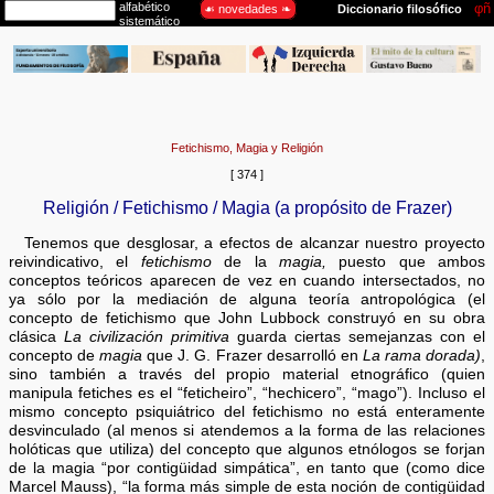
Fetichismo, Magia y Religión
[ 374 ]
Religión / Fetichismo / Magia (a propósito de Frazer)
Tenemos que desglosar, a efectos de alcanzar nuestro proyecto
reivindicativo, el
fetichismo
de la
magia,
puesto que ambos
conceptos teóricos aparecen de vez en cuando intersectados, no
ya sólo por la mediación de alguna teoría antropológica (el
concepto de fetichismo que John Lubbock construyó en su obra
clásica
La civilización primitiva
guarda ciertas semejanzas con el
concepto de
magia
que J. G. Frazer desarrolló en
La rama dorada)
,
sino también a través del propio material etnográfico (quien
manipula fetiches es el “feticheiro”, “hechicero”, “mago”). Incluso el
mismo concepto psiquiátrico del fetichismo no está enteramente
desvinculado (al menos si atendemos a la forma de las relaciones
holóticas que utiliza) del concepto que algunos etnólogos se forjan
de la magia “por contigüidad simpática”, en tanto que (como dice
Marcel Mauss), “la forma más simple de esta noción de contigüidad