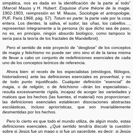
simpática, nos es dada en la identificación de la parte al todo”
(Marcel Mauss y H. Hubert:
Esquisse d'une théorie de la magie,
1902-1903, reimpresión en M. Mauss,
Sociologie et antropologie,
PUF, Paris 1968, pág. 57).
Totum ex parte
: la parte vale por la cosa
entera. Los dientes, la saliva, el sudor, las uñas, los cabellos…,
representan íntegramente a la persona (lo que dicho sea de paso,
no es, en principio, ningún absurdo biológico, como tampoco lo
sería para la teoría de los fractales de Mandelbrot).
Pero el sentido de este proyecto de “desglose” de los conceptos
de magia y fetichismo no puede ser otro sino el de la tarea misma
de llevar a cabo un conjunto de redefiniciones esenciales de cada
uno de los conceptos teóricos de referencia.
Ahora bien: el recelo de los especialistas (etnólogos, filólogos,
historiadores) ante las definiciones esenciales es proverbial, y no
de todo punto injustificado. Cualquier definición “esencial” de
magia,
o de
religión,
o de
fetichismo
–dirán los especialistas–,
resulta excesivamente rígida, incapaz de acoger las variedades y
matices que los hechos (las fuentes, el material) nos proporcionan:
las definiciones esenciales establecen disociaciones abstractas
escolásticas, incluso apriorísticas, que son invariablemente
desmentidas por los hechos.
Pero lo cierto es que todo el mundo utiliza, de algún modo, estas
definiciones esenciales. ¿Qué sentido tendría discutir la cuestión
sobre si Jesús fue un mago o si fue un sacerdote, es decir: si Jesús