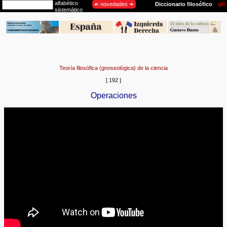
Teoría filosófica (gnoseológica) de la ciencia
[ 192 ]
Operaciones