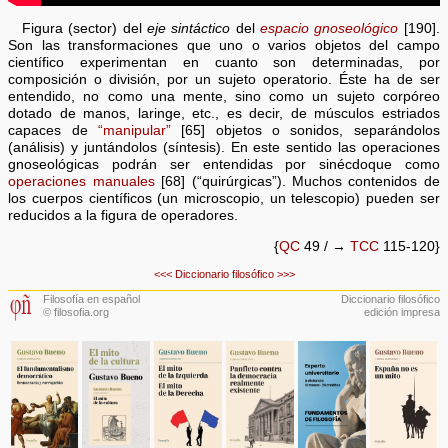
Figura (sector) del
eje sintáctico
del
espacio gnoseológico
[190].
Son las transformaciones que uno o varios objetos del campo
científico experimentan en cuanto son determinadas, por
composición o división, por un sujeto operatorio. Éste ha de ser
entendido, no como una mente, sino como un sujeto corpóreo
dotado de manos, laringe, etc., es decir, de músculos estriados
capaces de
“manipular”
[65] objetos o sonidos, separándolos
(análisis) y juntándolos (síntesis). En este sentido las operaciones
gnoseológicas podrán ser entendidas por sinécdoque como
operaciones manuales
[68] (“quirúrgicas”). Muchos contenidos de
los cuerpos científicos (un microscopio, un telescopio) pueden ser
reducidos a la figura de operadores.
{
QC
49 / →
TCC
115-120}
<<<
Diccionario filosófico
>>>
Filosofía en español
Diccionario filosófico
© filosofia.org
edición impresa