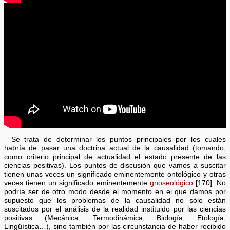
Se trata de determinar los puntos principales por los cuales
habría de pasar una doctrina actual de la causalidad (tomando,
como criterio principal de actualidad el estado presente de las
ciencias positivas). Los puntos de discusión que vamos a suscitar
tienen unas veces un significado eminentemente ontológico y otras
veces tienen un significado eminentemente
gnoseológico
[170]. No
podría ser de otro modo desde el momento en el que damos por
supuesto que los problemas de la causalidad no sólo están
suscitados por el análisis de la realidad instituido por las ciencias
positivas (Mecánica, Termodinámica, Biología, Etología,
Lingüística…), sino también por las circunstancia de haber recibido