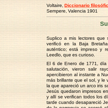
Voltaire,
Diccionario filosófi
Sempere, Valencia 1901
Su
Suplico a mis lectores que 
verificó en la Baja Bretañ
auténtico; está impreso y r
Leedlo, que es curioso.
El 6 de Enero de 1771, día 
salutación, vieron salir r
apercibieron al instante a Nu
más brillante que el sol, y l
la que apareció un arco iris s
Jesús quedaron impresos en 
y allí se verifican todos los 
tarde cuando desapareció Je
de la parroquia se acercó a