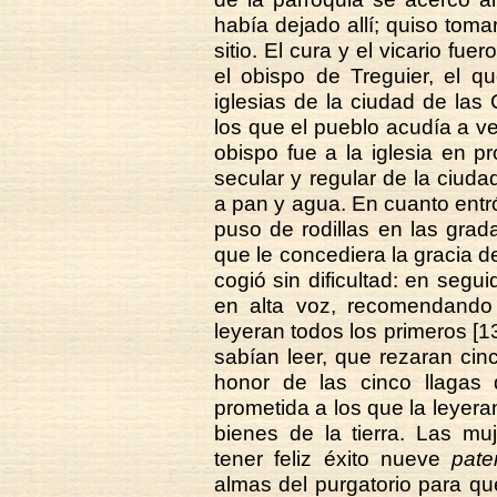
había dejado allí; quiso toma
sitio. El cura y el vicario f
el obispo de Treguier, el 
iglesias de la ciudad de las
los que el pueblo acudía a ver 
obispo fue a la iglesia en 
secular y regular de la ciud
a pan y agua. En cuanto entró 
puso de rodillas en las grad
que le concediera la gracia de
cogió sin dificultad: en segui
en alta voz, recomendando 
leyeran todos los primeros [1
sabían leer, que rezaran ci
honor de las cinco llagas 
prometida a los que la leyer
bienes de la tierra. Las m
tener feliz éxito nueve
pate
almas del purgatorio para que