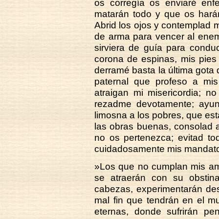
os corregía os enviaré enfe
matarán todo y que os harán
Abrid los ojos y contemplad m
de arma para vencer al ene
sirviera de guía para conduc
corona de espinas, mis pies
derramé basta la última gota 
paternal que profeso a mis
atraigan mi misericordia; n
rezadme devotamente; ayun
limosna a los pobres, que es
las obras buenas, consolad a 
no os pertenezca; evitad to
cuidadosamente mis mandatos
»Los que no cumplan mis am
se atraerán con su obsti
cabezas, experimentarán des
mal fin que tendrán en el mu
eternas, donde sufrirán pen