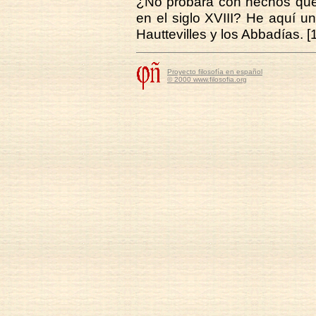
¿No probará con hechos que 
en el siglo XVIII? He aquí 
Hauttevilles y los Abbadías. [
Proyecto filosofía en español
© 2000 www.filosofia.org