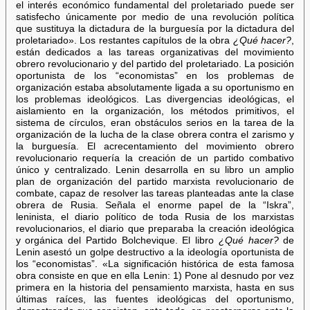
el interés económico fundamental del proletariado puede ser
satisfecho únicamente por medio de una revolución política
que sustituya la dictadura de la burguesía por la dictadura del
proletariado». Los restantes capítulos de la obra
¿Qué hacer?
,
están dedicados a las tareas organizativas del movimiento
obrero revolucionario y del partido del proletariado. La posición
oportunista de los “economistas” en los problemas de
organización estaba absolutamente ligada a su oportunismo en
los problemas ideológicos. Las divergencias ideológicas, el
aislamiento en la organización, los métodos primitivos, el
sistema de círculos, eran obstáculos serios en la tarea de la
organización de la lucha de la clase obrera contra el zarismo y
la burguesía. El acrecentamiento del movimiento obrero
revolucionario requería la creación de un partido combativo
único y centralizado. Lenin desarrolla en su libro un amplio
plan de organización del partido marxista revolucionario de
combate, capaz de resolver las tareas planteadas ante la clase
obrera de Rusia. Señala el enorme papel de la “Iskra”,
leninista, el diario político de toda Rusia de los marxistas
revolucionarios, el diario que preparaba la creación ideológica
y orgánica del Partido Bolchevique. El libro
¿Qué hacer?
de
Lenin asestó un golpe destructivo a la ideología oportunista de
los “economistas”. «La significación histórica de esta famosa
obra consiste en que en ella Lenin: 1) Pone al desnudo por vez
primera en la historia del pensamiento marxista, hasta en sus
últimas raíces, las fuentes ideológicas del oportunismo,