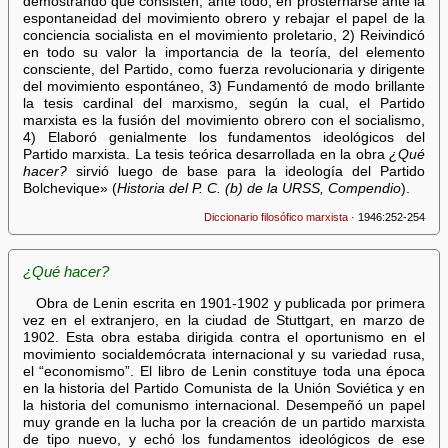
demostrando que consisten, ante todo, en prosternarse ante la
espontaneidad del movimiento obrero y rebajar el papel de la
conciencia socialista en el movimiento proletario, 2) Reivindicó
en todo su valor la importancia de la teoría, del elemento
consciente, del Partido, como fuerza revolucionaria y dirigente
del movimiento espontáneo, 3) Fundamentó de modo brillante
la tesis cardinal del marxismo, según la cual, el Partido
marxista es la fusión del movimiento obrero con el socialismo,
4) Elaboró genialmente los fundamentos ideológicos del
Partido marxista. La tesis teórica desarrollada en la obra
¿Qué
hacer?
sirvió luego de base para la ideología del Partido
Bolchevique» (
Historia del P. C. (b) de la URSS, Compendio
).
Diccionario filosófico marxista
· 1946:252-254
¿Qué hacer?
Obra de Lenin escrita en 1901-1902 y publicada por primera
vez en el extranjero, en la ciudad de Stuttgart, en marzo de
1902. Esta obra estaba dirigida contra el oportunismo en el
movimiento socialdemócrata internacional y su variedad rusa,
el “economismo”. El libro de Lenin constituye toda una época
en la historia del Partido Comunista de la Unión Soviética y en
la historia del comunismo internacional. Desempeñó un papel
muy grande en la lucha por la creación de un partido marxista
de tipo nuevo, y echó los fundamentos ideológicos de ese