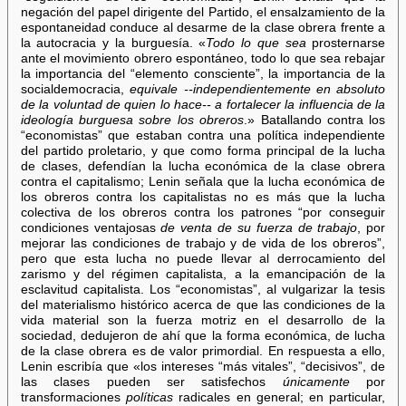
negación del papel dirigente del Partido, el ensalzamiento de la
espontaneidad conduce al desarme de la clase obrera frente a
la autocracia y la burguesía. «
Todo lo que sea
prosternarse
ante el movimiento obrero espontáneo, todo lo que sea rebajar
la importancia del “elemento consciente”, la importancia de la
socialdemocracia,
equivale --independientemente en absoluto
de la voluntad de quien lo hace-- a fortalecer la influencia de la
ideología burguesa sobre los obreros
.» Batallando contra los
“economistas” que estaban contra una política independiente
del partido proletario, y que como forma principal de la lucha
de clases, defendían la lucha económica de la clase obrera
contra el capitalismo; Lenin señala que la lucha económica de
los obreros contra los capitalistas no es más que la lucha
colectiva de los obreros contra los patrones “por conseguir
condiciones ventajosas
de venta de su fuerza de trabajo
, por
mejorar las condiciones de trabajo y de vida de los obreros”,
pero que esta lucha no puede llevar al derrocamiento del
zarismo y del régimen capitalista, a la emancipación de la
esclavitud capitalista. Los “economistas”, al vulgarizar la tesis
del materialismo histórico acerca de que las condiciones de la
vida material son la fuerza motriz en el desarrollo de la
sociedad, dedujeron de ahí que la forma económica, de lucha
de la clase obrera es de valor primordial. En respuesta a ello,
Lenin escribía que «los intereses “más vitales”, “decisivos”, de
las clases pueden ser satisfechos
únicamente
por
transformaciones
políticas
radicales en general; en particular,