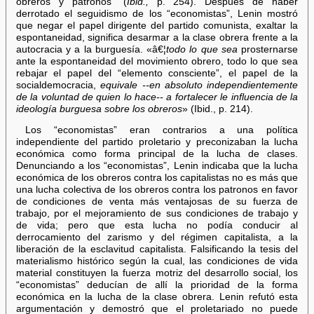
obreros y patronos” (
Ibid.,
p. 254). Después de haber
derrotado el seguidismo de los “economistas”, Lenin mostró
que negar el papel dirigente del partido comunista, exaltar la
espontaneidad, significa desarmar a la clase obrera frente a la
autocracia y a la burguesía. «â€¦
todo lo que sea
prosternarse
ante la espontaneidad del movimiento obrero, todo lo que sea
rebajar el papel del “elemento consciente”, el papel de la
socialdemocracia,
equivale --en absoluto independientemente
de la voluntad de quien lo hace-- a fortalecer le influencia de la
ideología burguesa sobre los obreros
» (Ibid., p. 214).
Los “economistas” eran contrarios a una política
independiente del partido proletario y preconizaban la lucha
económica como forma principal de la lucha de clases.
Denunciando a los “economistas”, Lenin indicaba que la lucha
económica de los obreros contra los capitalistas no es más que
una lucha colectiva de los obreros contra los patronos en favor
de condiciones de venta más ventajosas de su fuerza de
trabajo, por el mejoramiento de sus condiciones de trabajo y
de vida; pero que esta lucha no podía conducir al
derrocamiento del zarismo y del régimen capitalista, a la
liberación de la esclavitud capitalista. Falsificando la tesis del
materialismo histórico según la cual, las condiciones de vida
material constituyen la fuerza motriz del desarrollo social, los
“economistas” deducían de allí la prioridad de la forma
económica en la lucha de la clase obrera. Lenin refutó esta
argumentación y demostró que el proletariado no puede