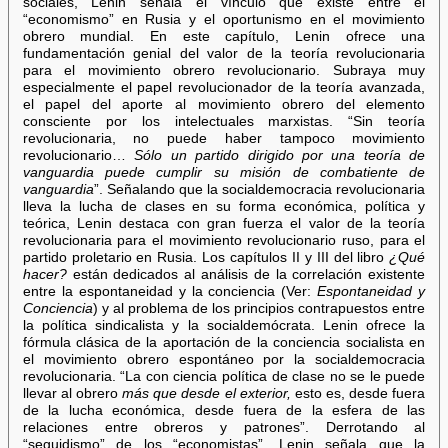
sociales, Lenin señala el vínculo que existe entre el
“economismo” en Rusia y el oportunismo en el movimiento
obrero mundial. En este capítulo, Lenin ofrece una
fundamentación genial del valor de la teoría revolucionaria
para el movimiento obrero revolucionario. Subraya muy
especialmente el papel revolucionador de la teoría avanzada,
el papel del aporte al movimiento obrero del elemento
consciente por los intelectuales marxistas. “Sin teoría
revolucionaria, no puede haber tampoco movimiento
revolucionario…
Sólo un partido dirigido por una teoría de
vanguardia puede cumplir su misión de combatiente de
vanguardia
”. Señalando que la socialdemocracia revolucionaria
lleva la lucha de clases en su forma económica, política y
teórica, Lenin destaca con gran fuerza el valor de la teoría
revolucionaria para el movimiento revolucionario ruso, para el
partido proletario en Rusia. Los capítulos II y III del libro
¿Qué
hacer?
están dedicados al análisis de la correlación existente
entre la espontaneidad y la conciencia (Ver:
Espontaneidad y
Conciencia
) y al problema de los principios contrapuestos entre
la política sindicalista y la socialdemócrata. Lenin ofrece la
fórmula clásica de la aportación de la conciencia socialista en
el movimiento obrero espontáneo por la socialdemocracia
revolucionaria. “La con ciencia política de clase no se le puede
llevar al obrero
más que desde el exterior,
esto es, desde fuera
de la lucha económica, desde fuera de la esfera de las
relaciones entre obreros y patrones”. Derrotando al
“seguidismo” de los “economistas”, Lenin señala que la