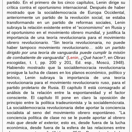
partido. En el primero de los cinco capítulos, Lenin dirige su
crítica contra el oportunismo internacional. Después de haber
mostrado que la socialdemocracia de Europa Occidental,
anteriormente un partido de la revolución social, se estaba
transformando en un partido de reformas sociales, Lenin
subraya la relación existente entre el “economismo” en Rusia y
el oportunismo en el movimiento obrero mundial, y justifica la
importancia de una teoría revolucionaria para el movimiento
obrero revolucionario. “Sin teoría revolucionaria, no puede
haber tampoco movimiento revolucionario…
sólo un partido
dirigido por una teoría de vanguardia puede cumplir la misión
de combatiente de vanguardia
” (
Lenin
,
¿Qué hacer?
, en
Obras
escogidas,
t. I, pp. 200 y 201, Ed. esp., Moscú, 1948).
Habiendo mostrado que la socialdemocracia revolucionaria
prosigue la lucha de clases en los planos económico, político y
teórico, Lenin subraya la importancia de una teoría
revolucionaria para el movimiento revolucionario ruso, para el
partido proletario de Rusia. El capítulo II está consagrado al
análisis de la relación entre la espontaneidad y el factor
consciente. El capítulo III pone en claro la oposición de
principio entre la política tradeunionista y la socialdemócrata.
La socialdemocracia revolucionaria debe aportar la conciencia
socialista al seno del movimiento obrero espontáneo. “La
conciencia política de clase no se le puede aportar al obrero
más que desde el exterior,
esto es, desde fuera de la lucha
económica, desde fuera de la esfera de las relaciones entre