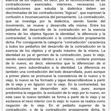
esencia de los objetos, es decir, por el reconocimiento de las
contradicciones esenciales, interiores, necesarias. Las
contradicciones que estudia la dialéctica deben ser
discriminadas de las contradicciones “lógicas”, que expresan la
confusión e inconsecuencia del pensamiento. La contradicción,
que se investiga por la dialéctica, siendo fuente del
movimiento, se mueve y desarrolla ella misma. Entre los
peldaños del desarrollo de la contradicción en la esencia
misma de los objetos figuran la
identidad
, la
diferencia
y la
contrariedad
, la contradicción o la contradicción propiamente
dicha. Por consiguiente la categoría “contradicción” caracteriza
a todos los peldaños del desarrollo de la contradicción en la
esencia de los objetos y el grado máximo de la misma. La
identidad es ya el germen de la contradicción, pues lo viejo,
siendo esencialmente idéntico a sí mismo, contiene premisas
de lo nuevo, es decir, elementos que lo diferencian de sí
mismo, pero subordinados a la identidad. La diferencia es
también una contradicción del todo desarrollada, pues aunque
a primer plano se promueve la coexistencia de lo nuevo y lo
viejo, lo nuevo se ha formado y sigue desarrollándose a partir
de lo viejo y en ligazón con lo viejo. En la contrariedad, las
contradicciones se desarrollan aún más, pues, aunque
predomina la negación, la exclusión de lo viejo por lo nuevo, en
este caso lo nuevo también se forma a partir de lo viejo y se
esclarece el nexo interior con lo viejo: lo nuevo se realiza como
negación de lo viejo. En el peldaño superior de la
contradicción, o de la contradicción propiamente dicha, lo