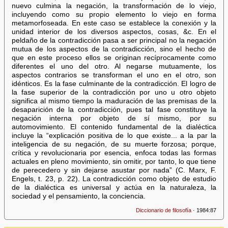
nuevo culmina la negación, la transformación de lo viejo,
incluyendo como su propio elemento lo viejo en forma
metamorfoseada. En este caso se establece la conexión y la
unidad interior de los diversos aspectos, cosas, &c. En el
peldaño de la contradicción pasa a ser principal no la negación
mutua de los aspectos de la contradicción, sino el hecho de
que en este proceso ellos se originan recíprocamente como
diferentes el uno del otro. Al negarse mutuamente, los
aspectos contrarios se transforman el uno en el otro, son
idénticos. Es la fase culminante de la contradicción. El logro de
la fase superior de la contradicción por uno u otro objeto
significa al mismo tiempo la maduración de las premisas de la
desaparición de la contradicción, pues tal fase constituye la
negación interna por objeto de sí mismo, por su
automovimiento. El contenido fundamental de la dialéctica
incluye la “explicación positiva de lo que existe... a la par la
inteligencia de su negación, de su muerte forzosa; porque,
crítica y revolucionaria por esencia, enfoca todas las formas
actuales en pleno movimiento, sin omitir, por tanto, lo que tiene
de perecedero y sin dejarse asustar por nada” (C. Marx, F.
Engels, t. 23, p. 22). La contradicción como objeto de estudio
de la dialéctica es universal y actúa en la naturaleza, la
sociedad y el pensamiento, la conciencia.
Diccionario de filosofía
· 1984:87