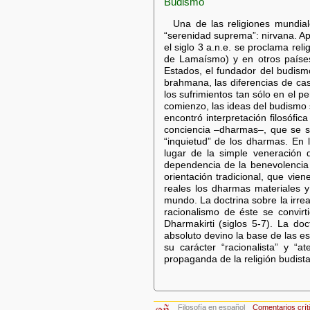
Budismo
Una de las religiones mundial
“serenidad suprema”: nirvana. Apa
el siglo 3 a.n.e. se proclama rel
de Lamaísmo) y en otros países
Estados, el fundador del budismo
brahmana, las diferencias de cast
los sufrimientos tan sólo en el p
comienzo, las ideas del budismo s
encontró interpretación filosófi
conciencia –dharmas–, que se su
“inquietud” de los dharmas. En l
lugar de la simple veneración
dependencia de la benevolencia d
orientación tradicional, que vie
reales los dharmas materiales y
mundo. La doctrina sobre la irre
racionalismo de éste se convirt
Dharmakirti (siglos 5-7). La do
absoluto devino la base de las es
su carácter “racionalista” y “a
propaganda de la religión budist
Filosofía en español
Comentarios crít