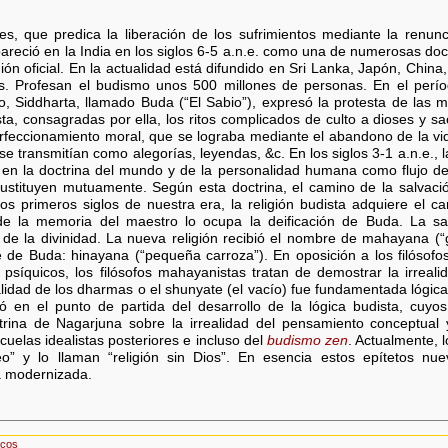
es, que predica la liberación de los sufrimientos mediante la renunc
reció en la India en los siglos 6-5 a.n.e. como una de numerosas doctr
igión oficial. En la actualidad está difundido en Sri Lanka, Japón, China
. Profesan el budismo unos 500 millones de personas. En el perí
, Siddharta, llamado Buda (“El Sabio”), expresó la protesta de las m
a, consagradas por ella, los ritos complicados de culto a dioses y sac
erfeccionamiento moral, que se lograba mediante el abandono de la vid
e transmitían como alegorías, leyendas, &c. En los siglos 3-1 a.n.e., 
ca en la doctrina del mundo y de la personalidad humana como flujo d
stituyen mutuamente. Según esta doctrina, el camino de la salvació
os primeros siglos de nuestra era, la religión budista adquiere el ca
 de la memoria del maestro lo ocupa la deificación de Buda. La s
e la divinidad. La nueva religión recibió el nombre de mahayana (“g
ne de Buda: hinayana (“pequeña carroza”). En oposición a los filósof
 psíquicos, los filósofos mahayanistas tratan de demostrar la irreal
alidad de los dharmas o el shunyate (el vacío) fue fundamentada lógica
ió en el punto de partida del desarrollo de la lógica budista, cuy
ctrina de Nagarjuna sobre la irrealidad del pensamiento conceptual y
cuelas idealistas posteriores e incluso del
budismo zen
. Actualmente, 
teo” y lo llaman “religión sin Dios”. En esencia estos epítetos n
a modernizada.
icos