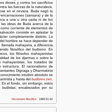
os dioses y contra los sacrificios
ntra las fuerzas de la naturaleza,
ose en el nirvana. Buda negó la
 rencarnaciones (sansara) y de la
ca a una u otra casta ni de los
.), las ideas de Buda acerca de la
s como corriente de elementos de
alvación consiste en aplastar la
rácter completamente distinto. La
ón del hombre se hace depender de
ue llamada mahayana, a diferencia
nido filosófico del budismo. En
icos, los filósofos mahayanistas
alidad de los djarmas o sobre la
s mahayanistas, los tratados de
 estructura. El racionalismo de
resentantes Dignaga y Dharmakirta
conocimiento intuitivo absoluto se
antrista y hasta del
budismo zen
.
a. En el fondo, sin embargo, estos
os budistas, encabezados por su
Diccionario filosófico
· 1965:51-52