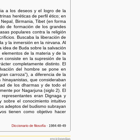
ia a los deseos y el logro de la
inas heréticas de perfil ético; en
, Nepal, Birmania, Tibet (en forma
odo de formación de los grandes
asas populares contra la religión
rificios. Buscaba la liberación de
a y la inmersión en la nirvana. Al
la idea de Buda sobre la salvación
e elementos de la materia y de la
n consiste en la supresión de la
rácter completamente distinto. El
alvación del hombre se pone en
ran carroza”), a diferencia de la
os hinayanistas, que consideraban
idad de los dharmas y de todo el
mente por Nagarjuna (siglo 2). El
os representantes eran Dignaga y
 sobre el conocimiento intuitivo
los adeptos del budismo subrayan
uevos tienen como objetivo hacer
Diccionario de filosofía
· 1984:48-49
enciclopedias