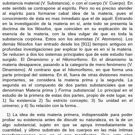
substancia material (V. Substancia), o con el cuerpo (V. Cuerpo). En
este sentido se contrapone al espíritu. Pero no es preciso atender
al espíritu para formarse cabal idea de la materia, pues el
conocimiento de ésta es mas inmediato que el de aquél. Entrando
en la investigación de la materia en sí, ante todo se presenta la
doctrina de los filósofos, que coinciden en su explicación de la
esencia de la materia, con la idea vulgar de que es toda la
substancia corpórea. Estos son los atomistas (V. Atomismo). Los
demás filósofos han entrado desde los [911] tiempos antiguos en
profundas investigaciones par explicar lo que es en sí la materia.
Se reducen a dos los sistemas principales que de este estudio han
surgido. El
Dinamismo
y el
Hilomorfismo.
En el dinamismo la
materia desaparece, pasando a la categoría de mero fenómeno (V.
Dinamismo). Al contrario que el hilomorfismo, en que forma una
parte principal del sistema. En él, fuera de otras divisiones menos
importantes, se considera la materia prima y la segunda. La
segunda es el compuesto de dos partes substanciales que se
denominan Materia prima )
Forma substancial.
Lo principal en el
estudio de la primera de estas dos partes, propio de este lugar, es
1) Su existencia 2) Su estricto concepto; 3) Su unidad en el
universo; y 4) Su relación con la forma...
1) La idea de esta materia primera, indispensable para poder
probar su existencia antes de discutir su naturaleza, es la de un
algo substancial, sujeto en que se apoya inmediatamente la
cuantidad, y último substrato de los cuerpos en las más íntimas