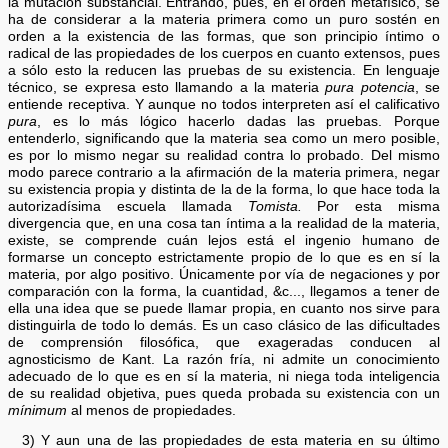
la mutación substancial. Entrando, pues, en el orden metafísico, se
ha de considerar a la materia primera como un puro sostén en
orden a la existencia de las formas, que son principio íntimo o
radical de las propiedades de los cuerpos en cuanto extensos, pues
a sólo esto la reducen las pruebas de su existencia. En lenguaje
técnico, se expresa esto llamando a la materia
pura potencia
, se
entiende receptiva. Y aunque no todos interpreten así el calificativo
pura
, es lo más lógico hacerlo dadas las pruebas. Porque
entenderlo, significando que la materia sea como un mero posible,
es por lo mismo negar su realidad contra lo probado. Del mismo
modo parece contrario a la afirmación de la materia primera, negar
su existencia propia y distinta de la de la forma, lo que hace toda la
autorizadísima escuela llamada
Tomista.
Por esta misma
divergencia que, en una cosa tan íntima a la realidad de la materia,
existe, se comprende cuán lejos está el ingenio humano de
formarse un concepto estrictamente propio de lo que es en sí la
materia, por algo positivo. Únicamente por vía de negaciones y por
comparación con la forma, la cuantidad, &c..., llegamos a tener de
ella una idea que se puede llamar propia, en cuanto nos sirve para
distinguirla de todo lo demás. Es un caso clásico de las dificultades
de comprensión filosófica, que exageradas conducen al
agnosticismo de Kant. La razón fría, ni admite un conocimiento
adecuado de lo que es en sí la materia, ni niega toda inteligencia
de su realidad objetiva, pues queda probada su existencia con un
mínimum
al menos de propiedades.
3) Y aun una de las propiedades de esta materia en su último