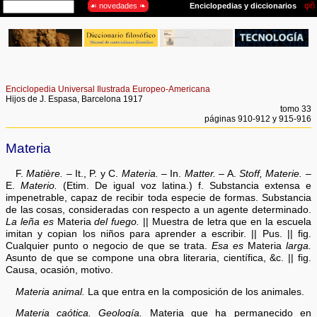
Enciclopedia Universal Ilustrada Europeo-Americana
Hijos de J. Espasa, Barcelona 1917
tomo 33
páginas 910-912 y 915-916
Materia
F.
Matière.
– It., P. y C.
Materia.
– In.
Matter.
– A.
Stoff, Materie.
–
E.
Materio.
(Etim. De igual voz latina.) f. Substancia extensa e
impenetrable, capaz de recibir toda especie de formas. Substancia
de las cosas, consideradas con respecto a un agente determinado.
La leña es
Materia
del fuego.
|| Muestra de letra que en la escuela
imitan y copian los niños para aprender a escribir. || Pus. || fig.
Cualquier punto o negocio de que se trata.
Esa es
Materia
larga.
Asunto de que se compone una obra literaria, científica, &c. || fig.
Causa, ocasión, motivo.
Materia animal.
La que entra en la composición de los animales.
Materia caótica. Geología.
Materia que ha permanecido en