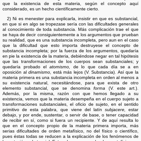
que la existencia de esta materia, según el concepto aquí
considerado, es un hecho científicamente cierto.
2) Ni es menester para explicarla, insistir en que es substancial,
en que si en algo se tropezase sería con las dificultades generales
al conocimiento de toda substancia. Más complicación trae el que
se haya de decir consiguientemente a los argumentos que prueban
su realidad, que es una substancia incompleta, pero aun en el caso
que la dificultad que esto importa destruyese el concepto de
substancia incompleta; por la fuerza de los argumentos, quedaría
en pie la existencia de la materia, debiéndose negar en tal hipótesis
que las transformaciones de los cuerpos sean substanciales; y
quedaría probado el
atomismo,
de lo que cada día se a en
oposición al
dinamismo,
está más lejos (V. Substancia). Así que la
materia primera es una substancia incompleta en orden al menos a
su existencia natural, necesitándose, para que exista de otro
elemento substancial, que se denomina
forma
(V. este art.).
Además, por la misma, razón con que hemos llegado a su
existencia, vemos que la materia desempeña en el cuerpo sujeto a
transformaciones substanciales, el oficio de sujeto, en el sentido
primitivo de esta palabra, que viene del latín
subjacere,
estar
debajo, y por ende, sustentar, o servir de base, o tener capacidad
de recibir en sí, como si fuera un recipiente. Y de aquí resulta lo
que en el concepto propio de la materia primera importa, más
serias dificultades de orden metafísico, no del físico o científico,
pues éstas todas se reducen a la explicación de los fenómenos de