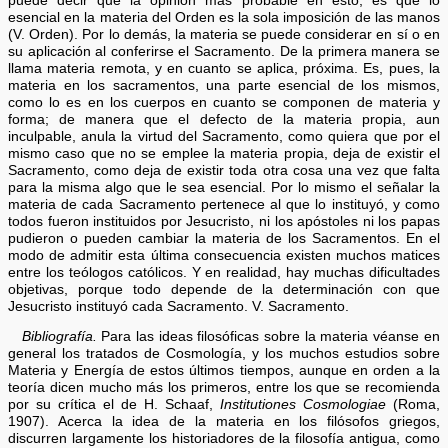
puede decir que la opinión más probable en esto, es que lo
esencial en la materia del Orden es la sola imposición de las manos
(V. Orden). Por lo demás, la materia se puede considerar en sí o en
su aplicación al conferirse el Sacramento. De la primera manera se
llama materia remota, y en cuanto se aplica, próxima. Es, pues, la
materia en los sacramentos, una parte esencial de los mismos,
como lo es en los cuerpos en cuanto se componen de materia y
forma; de manera que el defecto de la materia propia, aun
inculpable, anula la virtud del Sacramento, como quiera que por el
mismo caso que no se emplee la materia propia, deja de existir el
Sacramento, como deja de existir toda otra cosa una vez que falta
para la misma algo que le sea esencial. Por lo mismo el señalar la
materia de cada Sacramento pertenece al que lo instituyó, y como
todos fueron instituidos por Jesucristo, ni los apóstoles ni los papas
pudieron o pueden cambiar la materia de los Sacramentos. En el
modo de admitir esta última consecuencia existen muchos matices
entre los teólogos católicos. Y en realidad, hay muchas dificultades
objetivas, porque todo depende de la determinación con que
Jesucristo instituyó cada Sacramento. V. Sacramento.
Bibliografía.
Para las ideas filosóficas sobre la materia véanse en
general los tratados de Cosmología, y los muchos estudios sobre
Materia y Energía de estos últimos tiempos, aunque en orden a la
teoría dicen mucho más los primeros, entre los que se recomienda
por su crítica el de H. Schaaf,
Institutiones Cosmologiae
(Roma,
1907). Acerca la idea de la materia en los filósofos griegos,
discurren largamente los historiadores de la filosofía antigua, como