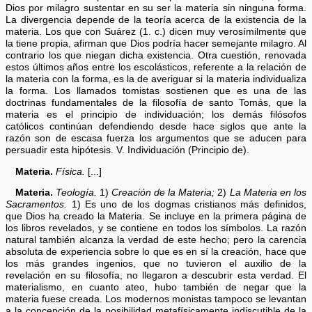
Dios por milagro sustentar en su ser la materia sin ninguna forma.
La divergencia depende de la teoría acerca de la existencia de la
materia. Los que con Suárez (1. c.) dicen muy verosímilmente que
la tiene propia, afirman que Dios podría hacer semejante milagro. Al
contrario los que niegan dicha existencia. Otra cuestión, renovada
estos últimos años entre los escolásticos, referente a la relación de
la materia con la forma, es la de averiguar si la materia individualiza
la forma. Los llamados tomistas sostienen que es una de las
doctrinas fundamentales de la filosofía de santo Tomás, que la
materia es el principio de individuación; los demás filósofos
católicos continúan defendiendo desde hace siglos que ante la
razón son de escasa fuerza los argumentos que se aducen para
persuadir esta hipótesis. V. Individuación (Principio de).
Materia.
Física.
[...]
Materia.
Teología.
1)
Creación de la Materia;
2)
La Materia en los
Sacramentos.
1) Es uno de los dogmas cristianos más definidos,
que Dios ha creado la Materia. Se incluye en la primera página de
los libros revelados, y se contiene en todos los símbolos. La razón
natural también alcanza la verdad de este hecho; pero la carencia
absoluta de experiencia sobre lo que es en sí la creación, hace que
los más grandes ingenios, que no tuvieron el auxilio de la
revelación en su filosofía, no llegaron a descubrir esta verdad. El
materialismo, en cuanto ateo, hubo también de negar que la
materia fuese creada. Los modernos monistas tampoco se levantan
a la concepción de la posibilidad metafísicamente indiscutible de la