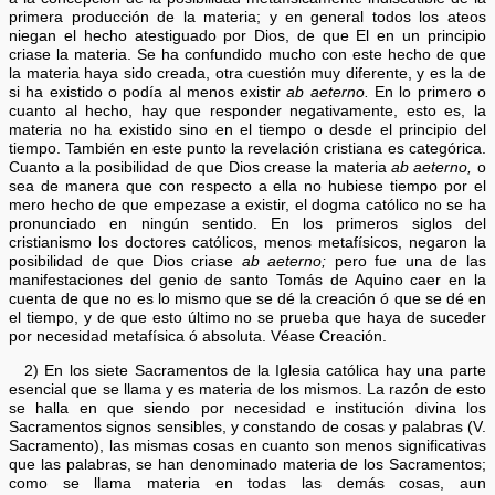
primera producción de la materia; y en general todos los ateos
niegan el hecho atestiguado por Dios, de que El en un principio
criase la materia. Se ha confundido mucho con este hecho de que
la materia haya sido creada, otra cuestión muy diferente, y es la de
si ha existido o podía al menos existir
ab aeterno.
En lo primero o
cuanto al hecho, hay que responder negativamente, esto es, la
materia no ha existido sino en el tiempo o desde el principio del
tiempo. También en este punto la revelación cristiana es categórica.
Cuanto a la posibilidad de que Dios crease la materia
ab aeterno,
o
sea de manera que con respecto a ella no hubiese tiempo por el
mero hecho de que empezase a existir, el dogma católico no se ha
pronunciado en ningún sentido. En los primeros siglos del
cristianismo los doctores católicos, menos metafísicos, negaron la
posibilidad de que Dios criase
ab aeterno;
pero fue una de las
manifestaciones del genio de santo Tomás de Aquino caer en la
cuenta de que no es lo mismo que se dé la creación ó que se dé en
el tiempo, y de que esto último no se prueba que haya de suceder
por necesidad metafísica ó absoluta. Véase Creación.
2) En los siete Sacramentos de la Iglesia católica hay una parte
esencial que se llama y es materia de los mismos. La razón de esto
se halla en que siendo por necesidad e institución divina los
Sacramentos signos sensibles, y constando de cosas y palabras (V.
Sacramento), las mismas cosas en cuanto son menos significativas
que las palabras, se han denominado materia de los Sacramentos;
como se llama materia en todas las demás cosas, aun