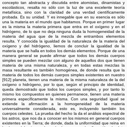
concepto tan abstracta y discutida entre atomistas, dinamistas y
escolásticos, resalta no sólo con la luz de una excelente teoría
metafísica, sino con la claridad de una verdad científicamente
probada. Es su unidad. Y es innegable que en su esencia es sólo
una la materia en el mundo que habitamos. Porque en primer lugar
es la misma la materia primera que entra en el oxígeno y en el
hidrógeno, de lo que no deja ninguna duda la homogeneidad de la
materia del agua que de la mezcla de entrambos elementos
resulta. Y conocida la igualdad de la naturaleza de la materia del
oxígeno y del hidrógeno, liemos de concluir la igualdad de la
materia que se halla en todos los demás elementos. Porque de una
manera general se puede afirmar que todos los demás cuerpos
simples se pueden mezclar con alguno de aquellos dos que tienen
materia de una misma naturaleza, y en todas estas mezclas la
masa resultante es también homogénea, de donde resulta que la
materia de todos los demás cuerpos simples existentes en nuestro
[912] planeta, tienen una materia de la misma naturaleza de la del
oxígeno o hidrógeno, por lo que, según el principio de identidad,
queda demostrado que todos los cuerpos simples, y por tanto lo
mismo los compuestos en quienes permanece, tienen una materia
primera específicamente la misma. Con una seguridad igual se
extiende la afirmación a la homogeneidad de la materia
universalmente considerada, esto es, incluyendo también los
cuerpos celestes. La prueba del hecho la da el análisis espectral de
los astros, que nos da a conocer en los mismos en general cuerpos
existentes en la Tierra; de donde, dada la uniformidad que reina en