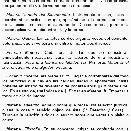
materia remota a la forma, se hace el sacramento. Dícese próxima
porque entre ella y la forma no media otra cosa.
Materia Remota del Sacramento.
Instrumento o cosa, física o
moralmente sensible, con que, aplicándose a la forma, por medio
de la acción, se hace el sacramento. Dícese remota, porque la
acción aplicativa media entre ella y la forma.
Materia Unitiva.
En las artes se dice algunas veces del cemento,
betún, &c., que sirve para unir entre sí materiales diversos.
Primera Materia.
Cada una de las que se consideran
principalmente necesarias para las labores de una industria o
fabricación.
Para una fábrica de hilados son
Primeras Materias
el
lino, el cáñamo o el algodón en rama.
Cocer, o cocerse, las Materias.
fr. Llegar a corromperse del todo
los humores que hay en las heridas, llagas o apostemas, hasta
ponerse en estado de reventar o de poderse abrir. ||
En materia de.
loc. En asunto de, tratándose de. ||
Entrar en Materia.
fr. Empezar a
tratar de ella de intento.
Materia.
Derecho.
Aquello sobre que recae una relación jurídica,
o sea la cosa o servicio objeto de ésta (V. Derecho y Cosa). ||
También la relación jurídica o asunto sobre que versa un pleito o
causa.
Materia.
Filosofía.
En su concepto vulgar se confunde con la