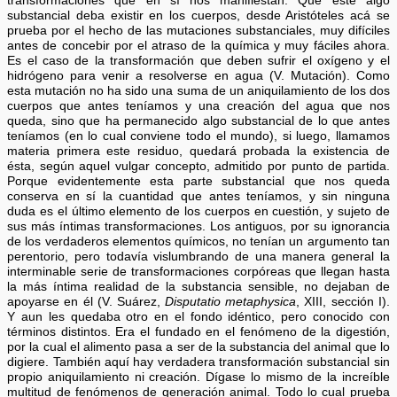
transformaciones que en sí nos manifiestan. Que este algo
substancial deba existir en los cuerpos, desde Aristóteles acá se
prueba por el hecho de las mutaciones substanciales, muy difíciles
antes de concebir por el atraso de la química y muy fáciles ahora.
Es el caso de la transformación que deben sufrir el oxígeno y el
hidrógeno para venir a resolverse en agua (V. Mutación). Como
esta mutación no ha sido una suma de un aniquilamiento de los dos
cuerpos que antes teníamos y una creación del agua que nos
queda, sino que ha permanecido algo substancial de lo que antes
teníamos (en lo cual conviene todo el mundo), si luego, llamamos
materia primera este residuo, quedará probada la existencia de
ésta, según aquel vulgar concepto, admitido por punto de partida.
Porque evidentemente esta parte substancial que nos queda
conserva en sí la cuantidad que antes teníamos, y sin ninguna
duda es el último elemento de los cuerpos en cuestión, y sujeto de
sus más íntimas transformaciones. Los antiguos, por su ignorancia
de los verdaderos elementos químicos, no tenían un argumento tan
perentorio, pero todavía vislumbrando de una manera general la
interminable serie de transformaciones corpóreas que llegan hasta
la más íntima realidad de la substancia sensible, no dejaban de
apoyarse en él (V. Suárez,
Disputatio metaphysica
, XIII, sección I).
Y aun les quedaba otro en el fondo idéntico, pero conocido con
términos distintos. Era el fundado en el fenómeno de la digestión,
por la cual el alimento pasa a ser de la substancia del animal que lo
digiere. También aquí hay verdadera transformación substancial sin
propio aniquilamiento ni creación. Dígase lo mismo de la increíble
multitud de fenómenos de generación animal. Todo lo cual prueba