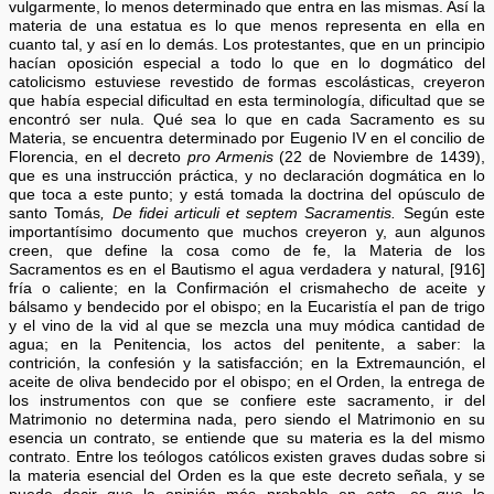
vulgarmente, lo menos determinado que entra en las mismas. Así la
materia de una estatua es lo que menos representa en ella en
cuanto tal, y así en lo demás. Los protestantes, que en un principio
hacían oposición especial a todo lo que en lo dogmático del
catolicismo estuviese revestido de formas escolásticas, creyeron
que había especial dificultad en esta terminología, dificultad que se
encontró ser nula. Qué sea lo que en cada Sacramento es su
Materia, se encuentra determinado por Eugenio IV en el concilio de
Florencia, en el decreto
pro Armenis
(22 de Noviembre de 1439),
que es una instrucción práctica, y no declaración dogmática en lo
que toca a este punto; y está tomada la doctrina del opúsculo de
santo Tomás
, De fidei articuli et septem Sacramentis.
Según este
importantísimo documento que muchos creyeron y, aun algunos
creen, que define la cosa como de fe, la Materia de los
Sacramentos es en el Bautismo el agua verdadera y natural, [916]
fría o caliente; en la Confirmación el crismahecho de aceite y
bálsamo y bendecido por el obispo; en la Eucaristía el pan de trigo
y el vino de la vid al que se mezcla una muy módica cantidad de
agua; en la Penitencia, los actos del penitente, a saber: la
contrición, la confesión y la satisfacción; en la Extremaunción, el
aceite de oliva bendecido por el obispo; en el Orden, la entrega de
los instrumentos con que se confiere este sacramento, ir del
Matrimonio no determina nada, pero siendo el Matrimonio en su
esencia un contrato, se entiende que su materia es la del mismo
contrato. Entre los teólogos católicos existen graves dudas sobre si
la materia esencial del Orden es la que este decreto señala, y se