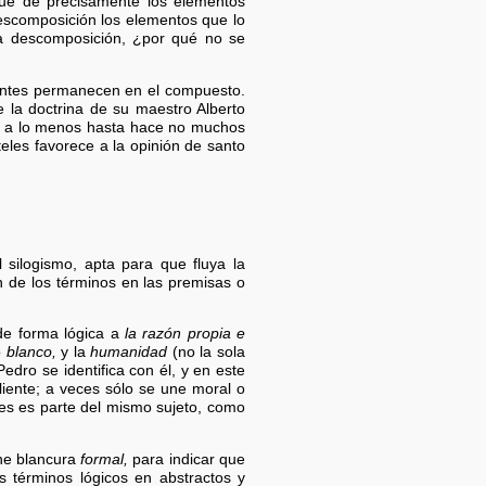
que dé precisamente los elementos
escomposición los elementos que lo
la descomposición, ¿por qué no se
nentes permanecen en el compuesto.
 la doctrina de su maestro Alberto
os a lo menos hasta hace no muchos
eles favorece a la opinión de santo
 silogismo, apta para que fluya la
n de los términos en las premisas o
 de forma lógica a
la razón propia e
o
blanco,
y la
humanidad
(no la sola
edro se identifica con él, y en este
liente; a veces sólo se une moral o
ces es parte del mismo sujeto, como
ne blancura
formal,
para indicar que
s términos lógicos en abstractos y