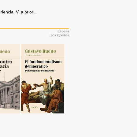
encia. V. a priori.
Espasa
Enciclopedias