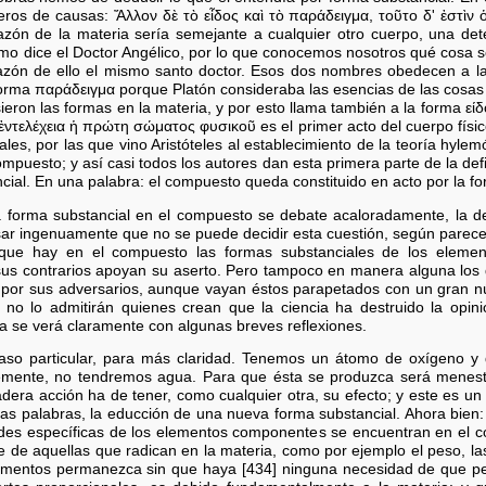
eros de causas: Ἄλλον δὲ τὸ εἶδος καὶ τὸ παράδειγμα, τοῦτο δ' ἐστὶν ὁ 
zón de la materia sería semejante a cualquier otro cuerpo, una dete
omo dice el Doctor Angélico, por lo que conocemos nosotros qué cosa
azón de ello el mismo santo doctor. Esos dos nombres obedecen a la
forma παράδειγμα porque Platón consideraba las esencias de las cosa
ieron las formas en la materia, y por esto llama también a la forma είδο
n ἐντελέχεια ἡ πρώτη σώματος φυσικοῦ es el primer acto del cuerpo físic
les, por las que vino Aristóteles al establecimiento de la teoría hylem
ompuesto; y así casi todos los autores dan esta primera parte de la defi
cial. En una palabra: el compuesto queda constituido en acto por la fo
a forma substancial en el compuesto se debate acaloradamente, la de
r ingenuamente que no se puede decidir esta cuestión, según parece,
 que hay en el compuesto las formas substanciales de los eleme
sus contrarios apoyan su aserto. Pero tampoco en manera alguna los 
os por sus adversarios, aunque vayan éstos parapetados con un gran n
 no lo admitirán quienes crean que la ciencia ha destruido la opin
 se verá claramente con algunas breves reflexiones.
aso particular, para más claridad. Tenemos un átomo de oxígeno 
mente, no tendremos agua. Para que ésta se produzca será menest
era acción ha de tener, como cualquier otra, su efecto; y este es un c
as palabras, la educción de una nueva forma substancial. Ahora bien:
es específicas de los elementos componentes se encuentran en el c
 de aquellas que radican en la materia, como por ejemplo el peso, l
elementos permanezca sin que haya [434] ninguna necesidad de que pe