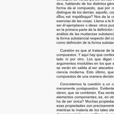
dice, hablando de los distintos gén
forma da al compuesto, que por ra
distingue de los demás: aquello, c
εἶδος καὶ παράδειγμα? Nos da la r
esencias de las cosas. Llama a la 
ser él ejemplares o ideas: otros pus
en la primera parte de la definició
análisis de las mudanzas substancia
la forma substancial respecto del c
como definición de la forma substan
Cuestión es que al tratarse de l
compuestos. Y aquí hay que confesa
lado ni por otro. Los que digan
argumentos insolubles en los que 
se verán sin salida al ser atacad
ciencia moderna. Esto último, que
compuestos de una manera decisiva
Concretemos la cuestión a un c
meramente yuxtapuestos. Evidente
obren, que se combinen. Esa verdad
elementos componentes; es, en otr
ha de ser única? Muchas propiedad
esas propiedades son precisamente
mientras la materia de los tales 