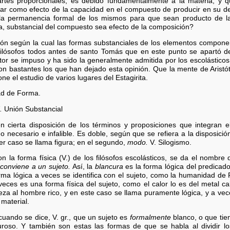
artes proporcionales, es debido fundamentalmente a la materia; y 
ar como efecto de la capacidad en el compuesto de producir en su d
e la permanencia formal de los mismos para que sean producto de 
a, substancial del compuesto sea efecto de la composición?
ión según la cual las formas substanciales de los elementos compo
filósofos todos antes de santo Tomás que en este punto se apartó de
tor se impuso y ha sido la generalmente admitida por los escolástic
n bastantes los que han dejado esta opinión. Que la mente de Aristót
e el estudio de varios lugares del Estagirita.
ad de Forma.
.
Unión Substancial
 cierta disposición de los términos y proposiciones que integran el
 necesario e infalible. Es doble, según que se refiera a la disposició
mer caso se llama figura; en el segundo,
modo.
V. Silogismo.
n la forma física (V.) de los filósofos escolásticos, se da el nombre
 conviene a un sujeto.
Así, la
blancura
es la forma lógica del predicad
ma lógica a veces se identifica con el sujeto, como la humanidad de P
veces es una forma física del sujeto, como el calor lo es del metal ca
ueza al hombre rico, y en este caso se llama puramente lógica, y a ve
 material.
cuando se dice, V. gr., que un sujeto es
formalmente
blanco, o que tie
uroso. Y también son estas las formas de que se habla al dividir lo