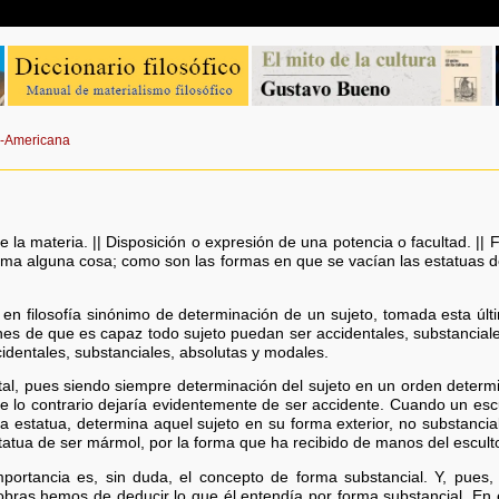
o-Americana
e la materia. || Disposición o expresión de una potencia o facultad. 
orma alguna cosa; como son las formas en que se vacían las estatuas d
n filosofía sinónimo de determinación de un sujeto, tomada esta últim
nes de que es capaz todo sujeto puedan ser accidentales, substancial
dentales, substanciales, absolutas y modales.
al, pues siendo siempre determinación del sujeto en un orden determin
e lo contrario dejaría evidentemente de ser accidente. Cuando un es
 estatua, determina aquel sujeto en su forma exterior, no substancia
tatua de ser mármol, por la forma que ha recibido de manos del esculto
mportancia es, sin duda, el concepto de forma substancial. Y, pues, 
bras hemos de deducir lo que él entendía por forma substancial. En el