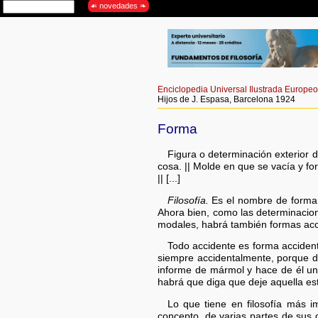
Enciclopedia Universal Ilustrada Europe
Hijos de J. Espasa, Barcelona 1924
Forma
Figura o determinación exterior d
cosa. || Molde en que se vacía y f
|| [...]
Filosofía.
Es el nombre de forma e
Ahora bien, como las determinacio
modales, habrá también formas acci
Todo accidente es forma accident
siempre accidentalmente, porque d
informe de mármol y hace de él una
habrá que diga que deje aquella es
Lo que tiene en filosofía más i
concepto, de varias partes de sus o