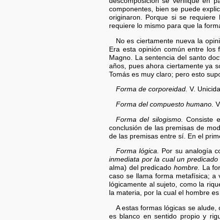
descomposición se verifique en p
componentes, bien se puede explic
originaron. Porque si se requier
requiere lo mismo para que la form
No es ciertamente nueva la opin
Era esta opinión común entre los 
Magno. La sentencia del santo doc
años, pues ahora ciertamente ya so
Tomás es muy claro; pero esto supon
Forma de corporeidad.
V. Unicid
Forma del compuesto humano.
V
Forma del silogismo.
Consiste en
conclusión de las premisas de modo
de las premisas entre sí. En el pri
Forma lógica.
Por su analogía co
inmediata por la cual un predicado
alma) del predicado
hombre.
La for
caso se llama forma metafísica; a 
lógicamente al sujeto, como la riq
la materia, por la cual el hombre es
A estas formas lógicas se alude, 
es blanco en sentido propio y rig