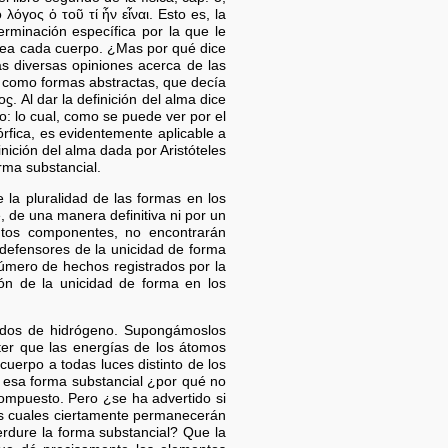
λόγος ὁ τοῦ τί ἦν εἶναι. Esto es, la
rminación específica por la que le
 sea cada cuerpo. ¿Mas por qué dice
s diversas opiniones acerca de las
s como formas abstractas, que decía
ϛ. Al dar la definición del alma dice
o: lo cual, como se puede ver por el
órfica, es evidentemente aplicable a
nición del alma dada por Aristóteles
rma substancial.
 la pluralidad de las formas en los
 de una manera definitiva ni por un
ntos componentes, no encontrarán
defensores de la unicidad de forma
úmero de hechos registrados por la
ión de la unicidad de forma en los
y dos de hidrógeno. Supongámoslos
er que las energías de los átomos
uerpo a todas luces distinto de los
 esa forma substancial ¿por qué no
ompuesto. Pero ¿se ha advertido si
as cuales ciertamente permanecerán
rdure la forma substancial? Que la