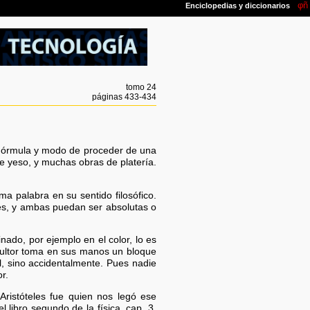
tomo 24
páginas 433-434
|| Fórmula y modo de proceder de una
e yeso, y muchas obras de platería.
a palabra en su sentido filosófico.
es, y ambas puedan ser absolutas o
ado, por ejemplo en el color, lo es
cultor toma en sus manos un bloque
l, sino accidentalmente. Pues nadie
r.
Aristóteles fue quien nos legó ese
 libro segundo de la física, cap. 3,