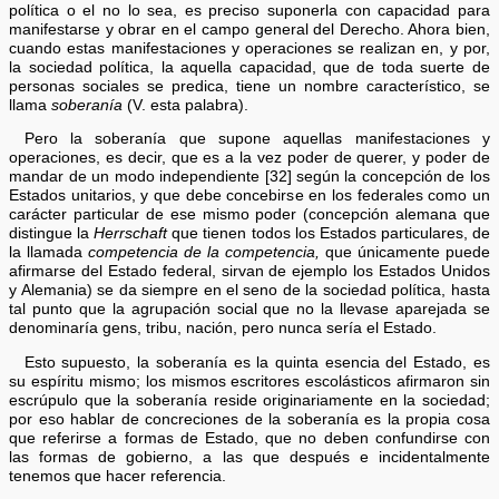
política o el no lo sea, es preciso suponerla con capacidad para
manifestarse y obrar en el campo general del Derecho. Ahora bien,
cuando estas manifestaciones y operaciones se realizan en, y por,
la sociedad política, la aquella capacidad, que de toda suerte de
personas sociales se predica, tiene un nombre característico, se
llama
soberanía
(V. esta palabra).
Pero la soberanía que supone aquellas manifestaciones y
operaciones, es decir, que es a la vez poder de querer, y poder de
mandar de un modo independiente [32] según la concepción de los
Estados unitarios, y que debe concebirse en los federales como un
carácter particular de ese mismo poder (concepción alemana que
distingue la
Herrschaft
que tienen todos los Estados particulares, de
la llamada
competencia de la competencia,
que únicamente puede
afirmarse del Estado federal, sirvan de ejemplo los Estados Unidos
y Alemania) se da siempre en el seno de la sociedad política, hasta
tal punto que la agrupación social que no la llevase aparejada se
denominaría gens, tribu, nación, pero nunca sería el Estado.
Esto supuesto, la soberanía es la quinta esencia del Estado, es
su espíritu mismo; los mismos escritores escolásticos afirmaron sin
escrúpulo que la soberanía reside originariamente en la sociedad;
por eso hablar de concreciones de la soberanía es la propia cosa
que referirse a formas de Estado, que no deben confundirse con
las formas de gobierno, a las que después e incidentalmente
tenemos que hacer referencia.