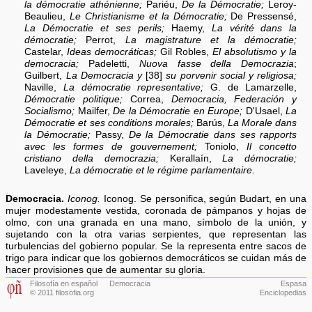
la démocratie athénienne;
Pariéu,
De la Démocratie;
Leroy-
Beaulieu,
Le Christianisme et la Démocratie;
De Pressensé,
La Démocratie et ses perils;
Haemy,
La vérité dans la
démocratie;
Perrot,
La magistrature et la démocratie;
Castelar,
Ideas democráticas;
Gil Robles,
El absolutismo y la
democracia;
Padeletti,
Nuova fasse della Democrazia
;
Guilbert,
La Democracia y
[38]
su porvenir social y religiosa;
Naville,
La démocratie representative;
G. de Lamarzelle,
Démocratie politique;
Correa,
Democracia, Federación y
Socialismo;
Mailfer,
De la Démocratie en Europe;
D'Usael,
La
Démocratie et ses conditions morales;
Barús,
La Morale dans
la Démocratie;
Passy,
De la Démocratie dans ses rapports
avec les formes de gouvernement;
Toniolo,
Il concetto
cristiano della democrazia;
Kerallaín,
La démocratie;
Laveleye,
La démocratie et le régime parlamentaire.
Democracia.
Iconog.
Iconog. Se personifica, según Bu­dart, en una
mujer modestamente vestida, coronada de pámpanos y hojas de
olmo, con una granada en una mano, símbolo de la unión, y
sujetando con la otra varias serpientes, que representan las
turbulen­cias del gobierno popular. Se la representa entre sacos de
trigo para indicar que los gobiernos demo­cráticos se cuidan más de
hacer provisiones que de aumentar su gloria.
Filosofía en español
Democracia
Espasa
© 2011 filosofia.org
Enciclopedias