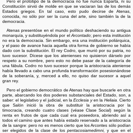
Pero el prototipo de la democracia no fue nunca Esparta, ni su
Constitución sirvió de molde en que se vaciaran las de los demás
Estados griegos. En tal caso, esto pudo decirse de Atenas,
conocida, no sólo por ser la cuna del arte, sino también la de la
democracia.
Atenas presentóse en el mundo político deshaciendo su antigua
monarquía, y substituyéndola por el
Arcontado
; pero esta institución
no era la democracia. Sin embargo, era una institución poliárquica,
y el paso de avance hacia aquella otra forma de gobierno se había
dado con la substitución. El rey Codro, que murió por su patria, no
tuvo sucesor. Dícese que los atenienses no quisieron dárselo por
respeto a su nombre, pero esto no debe pasar de la categoría de
una fábula. Codro no tuvo sucesor porque la aristocracia ateniense
había llevado a cabo una profunda transformación posesionándose
de la soberanía, y, merced a ello, no quiso dar sucesor a aquel
gran rey.
Pero el gobierno democrático de Atenas hay que buscarle en otra
parte, abarcando los dos poderes substanciales del Estado, son, a
saber: el legislativo y el judicial, en la
Ecclesia y
en la
Heliaia
. Cierto
que Salón inició la obra de substituir la aristocracia por la
timocracia, creando cuatro clases (véase Clase Social) según la
renta en frutos de que cada cual era poseedora, abriendo así a
todos el camino que antes había estado reservado a la aristocracia
de la sangre: pero no es menos cierto que los Arcontes sólo podían
ser elegidos de la clase de los
pentacosiamedimni,
y que en el