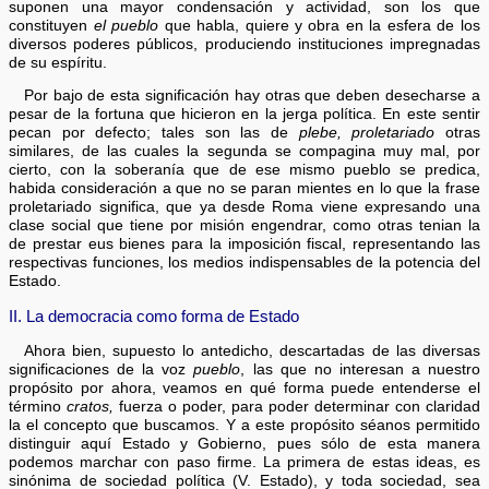
suponen una mayor condensación y actividad, son los que
constituyen
el pueblo
que habla, quiere y obra en la esfera de los
diversos poderes públicos, produciendo instituciones impregnadas
de su espíritu.
Por bajo de esta significación hay otras que deben desecharse a
pesar de la fortuna que hicieron en la jerga política. En este sentir
pecan por defecto; tales son las de
plebe, proletariado
otras
similares, de las cuales la segunda se compagina muy mal, por
cierto, con la soberanía que de ese mismo pueblo se predica,
habida consideración a que no se paran mientes en lo que la frase
proletariado significa, que ya desde Roma viene expresando una
clase social que tiene por misión engendrar, como otras tenian la
de prestar eus bienes para la imposición fiscal, representando las
respectivas funciones, los medios indispensables de la potencia del
Estado.
II. La democracia como forma de Estado
Ahora bien, supuesto lo antedicho, descartadas de las diversas
significaciones de la voz
pueblo
, las que no interesan a nuestro
propósito por ahora, veamos en qué forma puede entenderse el
término
cratos,
fuerza o poder, para poder determinar con claridad
la el concepto que buscamos. Y a este propósito séanos permitido
distinguir aquí Estado y Gobierno, pues sólo de esta manera
podemos marchar con paso firme. La primera de estas ideas, es
sinónima de sociedad política (V. Estado), y toda sociedad, sea