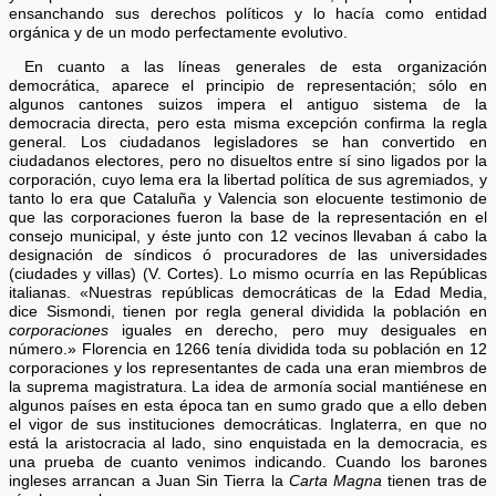
ensanchando sus derechos políticos y lo hacía como entidad
orgánica y de un modo perfectamente evolutivo.
En cuanto a las líneas generales de esta organización
democrática, aparece el principio de representación; sólo en
algunos cantones suizos impera el antiguo sistema de la
democracia directa, pero esta misma excepción confirma la regla
general. Los ciudadanos legisladores se han convertido en
ciudadanos electores, pero no disueltos entre sí sino ligados por la
corporación, cuyo lema era la libertad política de sus agremiados, y
tanto lo era que Cataluña y Valencia son elocuente testimonio de
que las corporaciones fueron la base de la representación en el
consejo municipal, y éste junto con 12 vecinos llevaban á cabo la
designación de síndicos ó procuradores de las universidades
(ciudades y villas) (V. Cortes). Lo mismo ocurría en las Repúblicas
italianas. «Nuestras repúblicas democráticas de la Edad Media,
dice Sismondi, tienen por regla general dividida la población en
corporaciones
iguales en derecho, pero muy desiguales en
número.» Florencia en 1266 tenía dividida toda su población en 12
corporaciones y los representantes de cada una eran miembros de
la suprema magistratura. La idea de armonía social mantiénese en
algunos países en esta época tan en sumo grado que a ello deben
el vigor de sus instituciones democráticas. Inglaterra, en que no
está la aristocracia al lado, sino enquistada en la democracia, es
una prueba de cuanto venimos indicando. Cuando los barones
ingleses arrancan a Juan Sin Tierra la
Carta Magna
tienen tras de