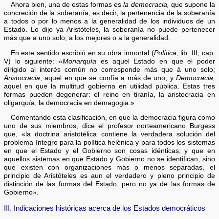
Ahora bien, una de estas formas es
la democracia,
que supone la
concreción de la soberanía, es decir, la pertenencia de la soberanía
a todos o por lo menos a la generalidad de los individuos de un
Estado. Lo dijo ya Aristóteles, la soberanía no puede pertenecer
más que a uno solo, a los mejores o a la generalidad.
En este sentido escribió en su obra inmortal (
Política,
lib. III, cap.
V) lo siguiente: «
Monarquía
es aquel Estado en que el poder
dirigido al interés común no corresponde más que á uno solo;
Aristocracia
, aquel en que se confía a más de uno, y
Democracia,
aquel en que la multitud gobierna en utilidad pública. Estas tres
formas pueden degenerar: el reino en tiranía, la aristocracia en
oligarquía, la democracia en demagogia.»
Comentando esta clasificación, en que la democracia figura como
uno de sus miembros, dice el profesor norteamericano Burgess
que, «la doctrina aristotélica contiene la verdadera solución del
problema íntegro para la política helénica y para todos los sistemas
en que el Estado y el Gobierno son cosas idénticas; y que en
aquellos sistemas en que Estado y Gobierno no se identifican, sino
que existen con organizaciones más o menos separadas, el
principio de Aristóteles es aun el verdadero y pleno principio de
distinción de las formas del Estado, pero no ya de las formas de
Gobierno».
III. Indicaciones históricas acerca de los Estados democráticos