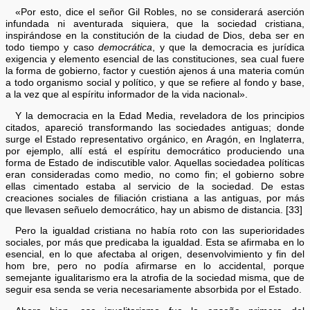
«Por esto, dice el señor Gil Robles, no se considerará aserción
infundada ni aventurada siquiera, que la sociedad cristiana,
inspirándose en la constitución de la ciudad de Dios, deba ser en
todo tiempo y caso
democrática
, y que la democracia es jurídica
exigencia y elemento esencial de las constituciones, sea cual fuere
la forma de gobierno, factor y cuestión ajenos á una materia común
a todo organismo social y político, y que se refiere al fondo y base,
a la vez que al espíritu informador de la vida nacional».
Y la democracia en la Edad Media, reveladora de los principios
citados, apareció transformando las sociedades antiguas; donde
surge el Estado representativo orgánico, en Aragón, en Inglaterra,
por ejemplo, allí está el espíritu democrático produciendo una
forma de Estado de indiscutible valor. Aquellas sociedadea políticas
eran consideradas como medio, no como fin; el gobierno sobre
ellas cimentado estaba al servicio de la sociedad. De estas
creaciones sociales de filiación cristiana a las antiguas, por más
que llevasen señuelo democrático, hay un abismo de distancia. [33]
Pero la igualdad cristiana no había roto con las superioridades
sociales, por más que predicaba la igualdad. Esta se afirmaba en lo
esencial, en lo que afectaba al origen, desenvolvimiento y fin del
hom bre, pero no podía afirmarse en lo accidental, porque
semejante igualitarismo era la atrofia de la sociedad misma, que de
seguir esa senda se veria necesariamente absorbida por el Estado.