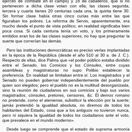
ejército de combate en el campo) y 18 de
caballeros
, que si no
pertenecen a dicha clase votan con ella; las clases segunda,
tercera y cuarta tienes 20 centurias cada una, la quinta tiene 30.
Sin formar clase había otras cinco curias más entre las que
figuraban los pobres. La reforma de Servio, aparentemente, era
mucho desde el punto de vista político; en realidad significaba bien
poca cosa. Si cada centuria tenía un voto, y los primeramente
emitidos eran los de las clases superiores, no hay que preguntar la
suerte que correrían las demás.
Pero las instituciones democráticas es preciso verlas implantadas
en la época de la República (desde el año 510 al 30 a. de J. C.).
Respecto de ellas, dice Palma que «el poder público estaba dividido
entre el
Senado
, los
Comicios
y los
Cónsules
, entre cuyas
asambleas y magistraturas no supo Polibio establecer la
preferencia. En realidad se limitaban entre sí. Los magistrados y el
Senado no pueden gobernar independientemente del pueblo por
quien son elegidos; pero el pueblo no es la multitud desorganizada,
sino la reunión de ciudadanos en sus comicios y bajo sus varios
magistrados, cónsules, pretores, censores, &c. El
demos
romano
no pretende, como el ateniense, substituir la elección por la suerte;
jamás pretendió la igualdad absoluta, no diremos de todos los
habitantes del Estado, cosa que a los antiguos no tuvieron nunca,
pero ni siquiera la igualdad de todos los ciudadanos ante el voto,
que prevalece en el mundo moderno».
Desde luego se comprende que el estado de suprema armonía