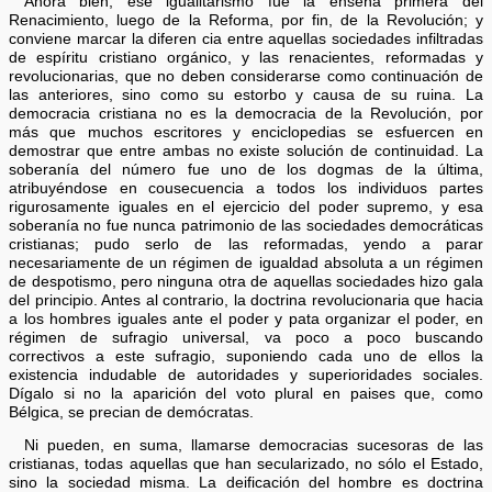
Ahora bien, ese igualitarismo fue la enseña primera del
Renacimiento, luego de la Reforma, por fin, de la Revolución; y
conviene marcar la diferen cia entre aquellas sociedades infiltradas
de espíritu cristiano orgánico, y las renacientes, reformadas y
revolucionarias, que no deben considerarse como continuación de
las anteriores, sino como su estorbo y causa de su ruina. La
democracia cristiana no es la democracia de la Revolución, por
más que muchos escritores y enciclopedias se esfuercen en
demostrar que entre ambas no existe solución de continuidad. La
soberanía del número fue uno de los dogmas de la última,
atribuyéndose en cousecuencia a todos los individuos partes
rigurosamente iguales en el ejercicio del poder supremo, y esa
soberanía no fue nunca patrimonio de las sociedades democráticas
cristianas; pudo serlo de las reformadas, yendo a parar
necesariamente de un régimen de igualdad absoluta a un régimen
de despotismo, pero ninguna otra de aquellas sociedades hizo gala
del principio. Antes al contrario, la doctrina revolucionaria que hacia
a los hombres iguales ante el poder y pata organizar el poder, en
régimen de sufragio universal, va poco a poco buscando
correctivos a este sufragio, suponiendo cada uno de ellos la
existencia indudable de autoridades y superioridades sociales.
Dígalo si no la aparición del voto plural en paises que, como
Bélgica, se precian de demócratas.
Ni pueden, en suma, llamarse democracias sucesoras de las
cristianas, todas aquellas que han secularizado, no sólo el Estado,
sino la sociedad misma. La deificación del hombre es doctrina