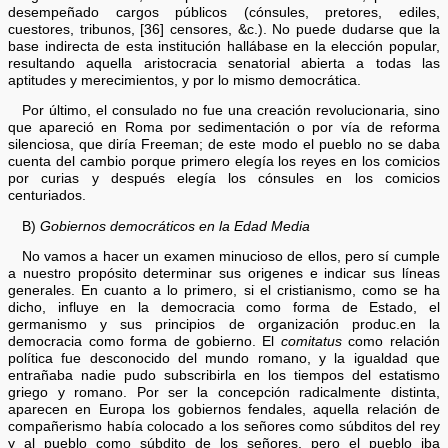
desempeñado cargos públicos (cónsules, pretores, ediles,
cuestores, tribunos, [36] censores, &c.). No puede dudarse que la
base indirecta de esta institución hallábase en la elección popular,
resultando aquella aristocracia senatorial abierta a todas las
aptitudes y merecimientos, y por lo mismo democrática.
Por último, el consulado no fue una creación revolucionaria, sino
que apareció en Roma por sedimentación o por vía de reforma
silenciosa, que diría Freeman; de este modo el pueblo no se daba
cuenta del cambio porque primero elegía los reyes en los comicios
por curias y después elegía los cónsules en los comicios
centuriados.
B)
Gobiernos democráticos en la Edad Media
No vamos a hacer un examen minucioso de ellos, pero sí cumple
a nuestro propósito determinar sus origenes e indicar sus líneas
generales. En cuanto a lo primero, si el cristianismo, como se ha
dicho, influye en la democracia como forma de Estado, el
germanismo y sus principios de organización produc.en la
democracia como forma de gobierno. El
comitatus
como relación
política fue desconocido del mundo romano, y la igualdad que
entrañaba nadie pudo subscribirla en los tiempos del estatismo
griego y romano. Por ser la concepción radicalmente distinta,
aparecen en Europa los gobiernos fendales, aquella relación de
compañerismo había colocado a los señores como súbditos del rey
y al pueblo como súbdito de los señores, pero el pueblo iba