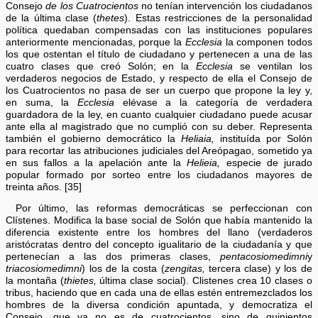
Consejo
de los Cuatrocientos
no tenían intervención los ciudadanos
de la última clase (
thetes
). Estas restricciones de la personalidad
política quedaban compensadas con las instituciones populares
anteriormente mencionadas, porque la
Ecclesia
la componen todos
los que ostentan el título de ciudadano y pertenecen a una de las
cuatro clases que creó Solón; en la
Ecclesia
se ventilan los
verdaderos negocios de Estado, y respecto de ella el Consejo de
los Cuatrocientos no pasa de ser un cuerpo que propone la ley y,
en suma, la
Ecclesia
elévase a la categoría de verdadera
guardadora de la ley, en cuanto cualquier ciudadano puede acusar
ante ella al magistrado que no cumplió con su deber. Representa
también el gobierno democrático la
Heliaia,
instituída por Solón
para recortar las atribuciones judiciales del Areópagao, sometido ya
en sus fallos a la apelación ante la
Helieia,
especie de jurado
popular formado por sorteo entre los ciudadanos mayores de
treinta años. [35]
Por último, las reformas democráticas se perfeccionan con
Clístenes. Modifica la base social de Solón que había mantenido la
diferencia existente entre los hombres del llano (verdaderos
aristócratas dentro del concepto igualitario de la ciudadanía y que
pertenecían a las dos primeras clases,
pentacosiomedimni
y
triacosiomedimni
) los de la costa (
zengitas,
tercera clase) y los de
la montaña (
thietes,
última clase social). Clistenes crea 10 clases o
tribus, haciendo que en cada una de ellas estén entremezclados los
hombres de la diversa condición apuntada, y democratiza el
Consejo, que ya no es de cuatrocientos, sino de quinientos