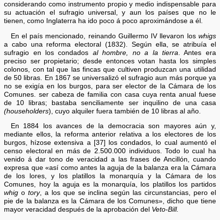
considerando como instrumento propio y medio indispensable para
su actuación el sufragio universal, y aun los países que no le
tienen, como Inglaterra ha ido poco á poco aproximándose a él.
En el país mencionado, reinando Guillermo IV llevaron los
whigs
a cabo una reforma electoral (1832). Según ella, se atribuía el
sufragio en los condados
al hombre, no a la tierra
. Antes era
preciso ser propietario; desde entonces votan hasta los simples
colonos, con tal que las fincas que cultiven produzcan una utilidad
de 50 libras. En 1867 se universalizó el sufragio aun más porque ya
no se exigía en los burgos, para ser elector de la Cámara de los
Comunes. ser cabeza de familia con casa cuya renta anual fuese
de 10 libras; bastaba senciliamente ser inquilino de una casa
(householders
), cuyo alquiler fuera también de 10 libras al año.
En 1884 los avances de la democracia son mayores aún y,
mediante ellos, la reforma anterior relativa a los electores de los
burgos, hízose extensiva a [37] los condados, lo cual aumentó el
censo electoral en más de 2.500.000 individuos. Todo lo cual ha
venido á dar tono de veracidad a las frases de Ancillón, cuando
expresa que «así como antes la aguja de la balanza era la Cámara
de los lores, y los platillos la monarquía y la Cámara de los
Comunes, hoy la aguja es la monarquía, los platillos los partidos
whig
o
tory
, a los que se inclina según las circunstancias, pero el
pie de la balanza es la Cámara de los Comunes», dicho que tiene
mayor veracidad después de la aprobación del
Veto-Bill.