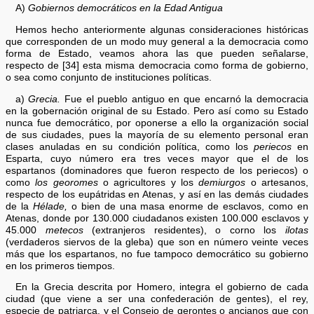
A)
Gobiernos democráticos en la Edad Antigua
Hemos hecho anteriormente algunas consideraciones históricas
que corresponden de un modo muy general a la democracia como
forma de Estado, veamos ahora las que pueden señalarse,
respecto de [34] esta misma democracia como forma de gobierno,
o sea como conjunto de instituciones políticas.
a)
Grecia.
Fue el pueblo antiguo en que encarnó la democracia
en la gobernación original de su Estado. Pero así como su Estado
nunca fue democrático, por oponerse a ello la organización social
de sus ciudades, pues la mayoría de su elemento personal eran
clases anuladas en su condición política, como los
periecos
en
Esparta, cuyo número era tres veces mayor que el de los
espartanos (dominadores que fueron respecto de los periecos) o
como
los georomes
o agricultores y los
demiurgos
o artesanos,
respecto de los eupátridas en Atenas, y así en las demás ciudades
de la
Hélade,
o bien de una masa enorme de esclavos, como en
Atenas, donde por 130.000 ciudadanos existen 100.000 esclavos y
45.000
metecos
(extranjeros residentes), o corno los
ilotas
(verdaderos siervos de la gleba) que son en número veinte veces
más que los espartanos, no fue tampoco democrático su gobierno
en los primeros tiempos.
En la Grecia descrita por Homero, integra el gobierno de cada
ciudad (que viene a ser una confederación de gentes), el rey,
especie de patriarca, y el Consejo de gerontes o ancianos que con