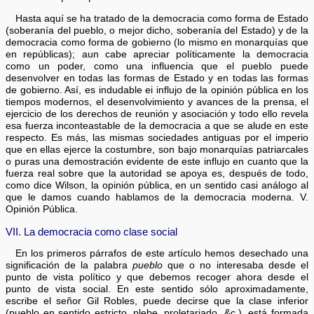
Hasta aquí se ha tratado de la democracia como forma de Estado
(soberanía del pueblo, o mejor dicho, soberanía del Estado) y de la
democracia como forma de gobierno (lo mismo en monarquías que
en repúblicas); aun cabe apreciar políticamente la democracia
como un poder, como una influencia que el pueblo puede
desenvolver en todas las formas de Estado y en todas las formas
de gobierno. Así, es indudable ei influjo de la opinión pública en los
tiempos modernos, el desenvolvimiento y avances de la prensa, el
ejercicio de los derechos de reunión y asociación y todo ello revela
esa fuerza inconteastable de la democracia a que se alude en este
respecto. Es más, las mismas sociedades antiguas por el imperio
que en ellas ejerce la costumbre, son bajo monarquías patriarcales
o puras una demostración evidente de este influjo en cuanto que la
fuerza real sobre que la autoridad se apoya es, después de todo,
como dice Wilson, la opinión pública, en un sentido casi análogo al
que le damos cuando hablamos de la democracia moderna. V.
Opinión Pública.
VII. La democracia como clase social
En los primeros párrafos de este artículo hemos desechado una
significación de la palabra
pueblo
que o no interesaba desde el
punto de vista político y que debemos recoger ahora desde el
punto de vista social. En este sentido sólo aproximadamente,
escribe el señor Gil Robles, puede decirse que la clase inferior
(pueblo en sentido estricto, plebe, proletariado, &c.), está formada