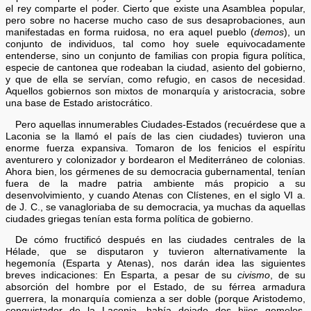
el rey comparte el poder. Cierto que existe una Asamblea popular,
pero sobre no hacerse mucho caso de sus desaprobaciones, aun
manifestadas en forma ruidosa, no era aquel pueblo (
demos
), un
conjunto de individuos, tal como hoy suele equivocadamente
entenderse, sino un conjunto de familias con propia figura política,
especie de cantonea que rodeaban la ciudad, asiento del gobierno,
y que de ella se servían, como refugio, en casos de necesidad.
Aquellos gobiernos son mixtos de monarquía y aristocracia, sobre
una base de Estado aristocrático.
Pero aquellas innumerables Ciudades-Estados (recuérdese que a
Laconia se la llamó el país de las cien ciudades) tuvieron una
enorme fuerza expansiva. Tomaron de los fenicios el espíritu
aventurero y colonizador y bordearon el Mediterráneo de colonias.
Ahora bien, los gérmenes de su democracia gubernamental, tenían
fuera de la madre patria ambiente más propicio a su
desenvolvimiento, y cuando Atenas con Clístenes, en el siglo VI a.
de J. C., se vanagloriaba de su democracia, ya muchas da aquellas
ciudades griegas tenían esta forma política de gobierno.
De cómo fructificó después en las ciudades centrales de la
Hélade, que se disputaron y tuvieron alternativamente la
hegemonía (Esparta y Atenas), nos darán idea las siguientes
breves indicaciones: En Esparta, a pesar de su
civismo
, de su
absorción del hombre por el Estado, de su férrea armadura
guerrera, la monarquía comienza a ser doble (porque Aristodemo,
conquistador de la Laconia, había dejado dos hijos gemelos,