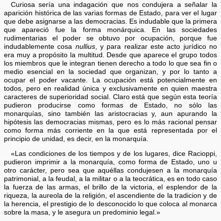
Curiosa sería una indagación que nos condujera a señalar la
aparición histórica de las varias formas de Estado, para ver el lugar
que debe asignarse a las democracias. Es indudable que la primera
que apareció fue la forma monárquica. En las sociedades
rudimentarias el poder se obtuvo por ocupación, porque fue
indudablemente cosa
nullius
, y para realizar este acto jurídico no
era muy a propósito la multitud. Desde que aparece el grupo todos
los miembros que le integran tienen derecho a todo lo que sea fin o
medio esencial en la sociedad que organizan, y por lo tanto a
ocupar el poder vacante. La ocupación está potencialmente en
todos, pero en realidad única y exclusivamente en quien maestra
caracteres de superioridad social. Claro está que según esta teoría
pudieron producirse como formas de Estado, no sólo las
monarquías, sino también las aristocracias y, aun apurando la
hipótesis las democracias mismas, pero es lo más racional pensar
como forma más corriente en la que está representada por el
principio de unidad, es decir, en la monarquía.
«Las condiciones de los tiempos y de los lugares, dice Racioppi,
pudieron imprimir a la monarquía, como forma de Estado, uno u
otro carácter, pero sea que aquéllas condujesen a la monarquía
patrimonial, a la feudal, a la militar o a la teocrática, es en todo caso
la fuerza de las armas, el brillo de la victoria, el esplendor de la
riqueza, la aureola de la religión, el ascendiente de la tradicion y de
la herencia, el prestigio de lo desconocido lo que coloca al monarca
sobre la masa, y le asegura un predominio legal.»