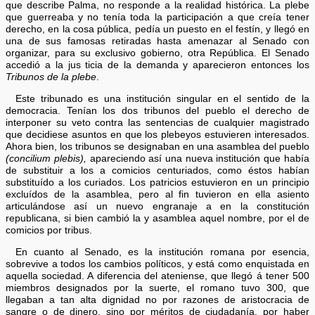
que describe Palma, no responde a la realidad histórica. La plebe
que guerreaba y no tenía toda la participación a que creía tener
derecho, en la cosa pública, pedía un puesto en el festín, y llegó en
una de sus famosas retiradas hasta amenazar al Senado con
organizar, para su exclusivo gobierno, otra República. El Senado
accedió a la jus ticia de la demanda y aparecieron entonces los
Tribunos de la plebe
.
Este tribunado es una institución singular en el sentido de la
democracia. Tenían los dos tribunos del pueblo el derecho de
interponer su veto contra las sentencias de cualquier magistrado
que decidiese asuntos en que los plebeyos estuvieren interesados.
Ahora bien, los tribunos se designaban en una asamblea del pueblo
(concilium plebis),
apareciendo así una nueva institución que había
de substituir a los a comicios centuriados, como éstos habían
substituído a los curiados. Los patricios estuvieron en un principio
excluídos de la asamblea, pero al fin tuvieron en ella asiento
articulándose así un nuevo engranaje a en la constitución
republicana, si bien cambió la y asamblea aquel nombre, por el de
comicios por tribus.
En cuanto al Senado, es la institución romana por esencia,
sobrevive a todos los cambios políticos, y está como enquistada en
aquella sociedad. A diferencia del ateniense, que llegó á tener 500
miembros designados por la suerte, el romano tuvo 300, que
llegaban a tan alta dignidad no por razones de aristocracia de
sangre o de dinero, sino por méritos de ciudadanía, por haber