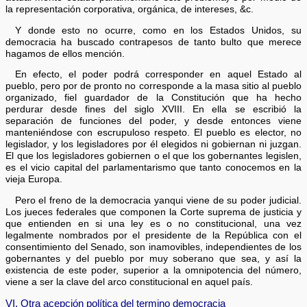
la representación corporativa, orgánica, de intereses, &c.
Y donde esto no ocurre, como en los Estados Unidos, su
democracia ha buscado contrapesos de tanto bulto que merece
hagamos de ellos mención.
En efecto, el poder podrá corresponder en aquel Estado al
pueblo, pero por de pronto no corresponde a la masa sitio al pueblo
organizado, fiel guardador de la Constitución que ha hecho
perdurar desde fines del siglo XVIII. En ella se escribió la
separación de funciones del poder, y desde entonces viene
manteniéndose con escrupuloso respeto. El pueblo es elector, no
legislador, y los legisladores por él elegidos ni gobiernan ni juzgan.
El que los legisladores gobiernen o el que los gobernantes legislen,
es el vicio capital del parlamentarismo que tanto conocemos en la
vieja Europa.
Pero el freno de la democracia yanqui viene de su poder judicial.
Los jueces federales que componen la Corte suprema de justicia y
que entienden en si una ley es o no constitucional, una vez
legalmente nombrados por el presidente de la República con el
consentimiento del Senado, son inamovibles, independientes de los
gobernantes y del pueblo por muy soberano que sea, y así la
existencia de este poder, superior a la omnipotencia del número,
viene a ser la clave del arco constitucional en aquel país.
VI. Otra acepción política del termino democracia