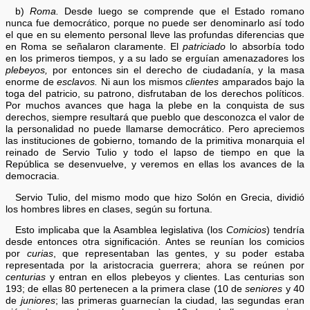
b)
Roma.
Desde luego se comprende que el Estado romano
nunca fue democrático, porque no puede ser denominarlo así todo
el que en su elemento personal lleve las profundas diferencias que
en Roma se señalaron claramente. El
patriciado
lo absorbía todo
en los primeros tiempos, y a su lado se erguían amenazadores los
plebeyos,
por entonces sin el derecho de ciudadanía, y la masa
enorme de
esclavos.
Ni aun los mismos
clientes
amparados bajo la
toga del patricio, su patrono, disfrutaban de los derechos políticos.
Por muchos avances que haga la plebe en la conquista de sus
derechos, siempre resultará que pueblo que desconozca el valor de
la personalidad no puede llamarse democrático. Pero apreciemos
las instituciones de gobierno, tomando de la primitiva monarquia el
reinado de Servio Tulio y todo el lapso de tiempo en que la
República se desenvuelve, y veremos en ellas los avances de la
democracia.
Servio Tulio, del mismo modo que hizo Solón en Grecia, dividió
los hombres libres en clases, según su fortuna.
Esto implicaba que la Asamblea legislativa (los
Comicios
) tendría
desde entonces otra significación. Antes se reunían los comicios
por
curias
, que representaban las gentes, y su poder estaba
representada por la aristocracia guerrera; ahora se reúnen por
centurias
y entran en ellos plebeyos y clientes. Las centurias son
193; de ellas 80 pertenecen a la primera clase (10 de
seniores
y 40
de
juniores
; las primeras guarnecían la ciudad, las segundas eran