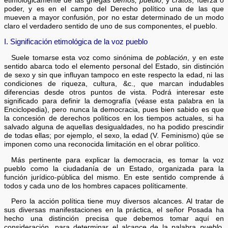
etimológicamente de las griegas
demos, pueblo
, y
cratos
, fuerza o
poder, y es en el campo del Derecho político una de las que
mueven a mayor confusión, por no estar determinado de un modo
claro el verdadero sentido de uno de sus componentes, el pueblo.
I. Significación etimológica de la voz pueblo
Suele tomarse esta voz como sinónima de
población
, y en este
sentido abarca todo el elemento personal del Estado, sin distinción
de sexo y sin que influyan tampoco en este respecto la edad, ni las
condiciones de riqueza, cultura, &c., que marcan indudables
diferencias desde otros puntos de vista. Podrá interesar este
significado para definir la demografía (véase esta palabra en la
Enciclopedia), pero nunca la democracia, pues bien sabido es que
la concesión de derechos políticos en los tiempos actuales, si ha
salvado alguna de aquellas desigualdades, no ha podido prescindir
de todas ellas; por ejemplo, el sexo, la edad (V. Feminismo) qúe se
imponen como una reconocida limitación en el obrar político.
Más pertinente para explicar la democracia, es tomar la voz
pueblo como la ciudadanía de un Estado, organizada para la
función jurídico-pública del mismo. En este sentido comprende á
todos y cada uno de los hombres capaces políticamente.
Pero la acción política tiene muy diversos alcances. Al tratar de
sus diversas manifestaciones en la práctica, el señor Posada ha
hecho una distinción precisa que debemos tomar aquí en
consideración, para determinar el alcance de la palabra
pueblo
,