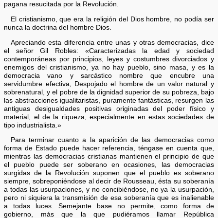
pagana resucitada por la Revolución.
El cristianismo, que era la religión del Dios hombre, no podía ser
nunca la doctrina del hombre Dios.
Apreciando esta diferencia entre unas y otras democracias, dice
el señor Gil Robles: «Caracterizadas la edad y sociedad
contemporáneas por principios, leyes y costumbres divorciados y
enemigos del cristianismo, ya no hay pueblo, sino masa, y es la
democracia vano y sarcástico nombre que encubre una
servidumbre efectiva, Despojado el hombre de un valor natural y
sobrenatural, y el pobre de la dignidad superior de su pobreza, bajo
las abstracciones igualitaristas, puramente fantásticas, resurgen las
antiguas desigualdades positivas originadas del poder físico y
material, el de la riqueza, especialmente en estas sociedades de
tipo industrialista.»
Para terminar cuanto a la aparición de las democracias como
forma de Estado puede hacer referencia, téngase en cuenta que,
mientras las democracias cristianas mantienen el principio de que
el pueblo puede ser soberano en ocasiones, las democracias
surgidas de la Revolución suponen que el pueblo es soberano
siempre, sobreponiéndose al decir de Rousseau, ésta su soberanía
a todas las usurpaciones, y no concibiéndose, no ya la usurpación,
pero ni siquiera la transmisión de esa soberanía que es inalienable
a todas luces. Semejante base no permite, como forma de
gobierno, más que la que pudiéramos llamar República