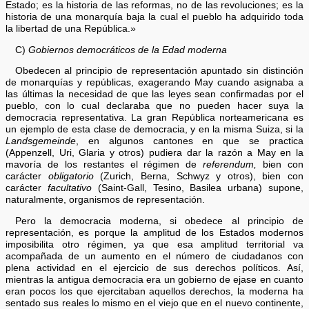
Estado; es la historia de las reformas, no de las revoluciones; es la
historia de una monarquía baja la cual el pueblo ha adquirido toda
la libertad de una República.»
C)
Gobiernos democráticos de la Edad moderna
Obedecen al principio de representación apuntado sin distinción
de monarquías y repúblicas, exagerando May cuando asignaba a
las últimas la necesidad de que las leyes sean confirmadas por el
pueblo, con lo cual declaraba que no pueden hacer suya la
democracia representativa. La gran República norteamericana es
un ejemplo de esta clase de democracia, y en la misma Suiza, si la
Landsgemeinde
, en algunos cantones en que se practica
(Appenzell, Uri, Glaria y otros) pudiera dar la razón a May en la
mavoría de los restantes el régimen de
referendum,
bien con
carácter
obligatorio
(Zurich, Berna, Schwyz y otros), bien con
carácter
facultativo
(Saint-Gall, Tesino, Basilea urbana) supone,
naturalmente, organismos de representación.
Pero la democracia moderna, si obedece al principio de
representación, es porque la amplitud de los Estados modernos
imposibilita otro régimen, ya que esa amplitud territorial va
acompañada de un aumento en el número de ciudadanos con
plena actividad en el ejercicio de sus derechos políticos. Así,
mientras la antigua democracia era un gobierno de ejase en cuanto
eran pocos los que ejercitaban aquellos derechos, la moderna ha
sentado sus reales lo mismo en el viejo que en el nuevo continente,