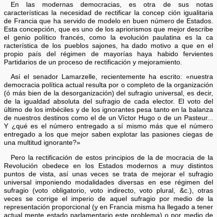
En las modernas democracias, es otra de sus notas
características la necesidad de rectificar la concep ción igualitaria
de Francia que ha servido de modelo en buen número de Estados.
Esta concepción, que es uno de los apriorismos que mejor describe
el genio político francés, como la evolución paulatina es la ca
racterística de los pueblos sajones, ha dado motivo a que en el
propio país del régimen de mayorías haya habido fervientes
Partidarios de un proceso de rectificación y mejoramiento.
Así el senador Lamarzelle, recientemente ha escrito: «nuestra
democracia política actual resulta por o completo de la organización
(ó más bien de la desorganización) del sufragio universal, es decir,
de la igualdad absoluta del sufragio de cada elector. El voto del
último de los imbéciles y de los ignorantes pesa tanto en la balanza
de nuestros destinos como el de un Víctor Hugo o de un Pasteur...
Y ¿qué es el número entregado a sí mismo más que el número
entregado a los que mejor saben explotar las pasiones ciegas de
una multitud ignorante?»
Pero la rectificación de estos principios de la de mocracia de la
Revolución obedece en los Estados modernos a muy distintos
puntos de vista, así unas veces se trata de mejorar el sufragio
universal imponiendo modalidades diversas en ese régimen del
sufragio (voto obligatorio, voto indirecto, voto plural, &c.), otras
veces se corrige el imperio de aquel sufragio por medio de la
representación proporcional (y en Francia misma ha llegado a tener
actual mente estado parlamentario este problema) o por medio de