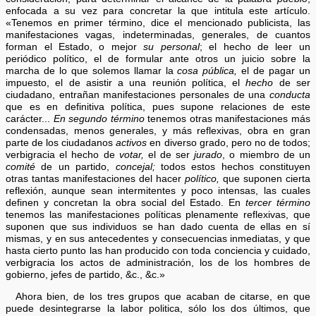
enfocada a su vez para concretar la que intitula este artículo.
«Tenemos en primer término, dice el mencionado publicista, las
manifestaciones vagas, indeterminadas, generales, de cuantos
forman el Estado, o mejor
su personal
; el hecho de leer un
periódico político, el de formular ante otros un juicio sobre la
marcha de lo que solemos llamar la
cosa pública,
el de pagar un
impuesto, el de asistir a una reunión política, el
hecho
de ser
ciudadano, entrañan manifestaciones personales de una
conducta
que es en definitiva política, pues supone relaciones de este
carácter...
En segundo término
tenemos otras manifestaciones más
condensadas, menos generales, y más reflexivas, obra en gran
parte de los ciudadanos
activos
en diverso grado, pero no de todos;
verbigracia el hecho de
votar,
el de ser
jurado
, o miembro de un
comité
de un partido,
concejal;
todos estos hechos constituyen
otras tantas manifestaciones del hacer
político,
que suponen cierta
reflexión, aunque sean intermitentes y poco intensas, las cuales
definen y concretan la obra social del Estado. En
tercer término
tenemos las manifestaciones políticas plenamente reflexivas, que
suponen que sus individuos se han dado cuenta de ellas en sí
mismas, y en sus antecedentes y consecuencias inmediatas, y que
hasta cierto punto las han producido con toda conciencia y cuidado,
verbigracia los actos de administración, los de los hombres de
gobierno, jefes de partido, &c., &c.»
Ahora bien, de los tres grupos que acaban de citarse, en que
puede desintegrarse la labor politica, sólo los dos últimos, que