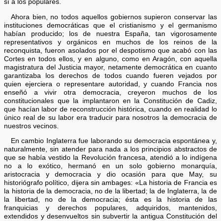
sí a los populares.
Ahora bien, no todos aquellos gobiernos supieron conservar las
instituciones democráticas que el cristianismo y el germanismo
habían producido; los de nuestra España, tan vigorosamente
representativos y orgánicos en muchos de los reinos de la
reconquista, fueron asolados por el despotismo que acabó con las
Cortes en todos ellos, y en alguno, como en Aragón, con aquella
magistratura del Justicia mayor, netamente democrática en cuanto
garantizaba los derechos de todos cuando fueren vejados por
quien ejerciera o representare autoridad, y cuando Francia nos
enseñó a vivir otra democracia, creyeron muchos de los
constitucionales que la implantaron en la Constitución de Cadiz,
que hacían labor de reconstrucción histórica, cuando en realidad lo
único real de su labor era traducir para nosotros la democracia de
nuestros vecinos.
En cambio Inglaterra fue laborando su democracia espontánea y,
naturalmente, sin atender para nada a los principios abstractos de
que se había vestido la Revolución francesa, atendió a lo indígena
no a lo exótico, hermanó en un solo gobierno monarquía,
aristocracia y democracia y dio ocasión para que May, su
historiógrafo político, dijera sin ambages: «La historia de Francia es
la historia de la democracia, no de la libertad; la de Inglaterra, la de
la libertad, no de la democracia; ésta es la historia de las
franquicias y derechos populares, adquiridos, mantenidos,
extendidos y desenvueltos sin subvertir la antigua Constitución del