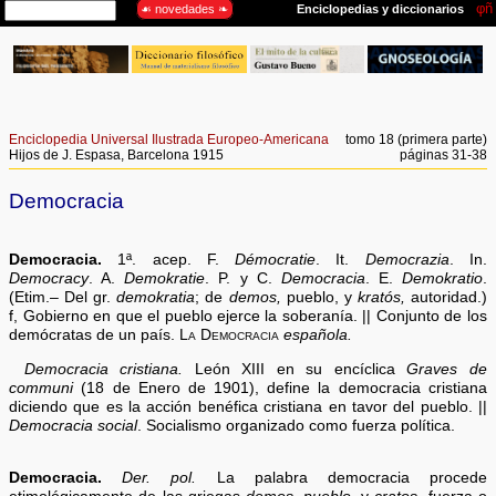
Enciclopedia Universal Ilustrada Europeo-Americana
tomo 18 (primera parte)
Hijos de J. Espasa, Barcelona 1915
páginas 31-38
Democracia
Democracia.
1ª. acep. F.
Démocratie
. It.
Democrazia
. In.
Democracy
. A.
Demokratie
. P. y C.
Democracia
. E.
Demokratio
.
(Etim.– Del gr.
demokratia
; de
demos,
pueblo, y
kratós,
autoridad.)
f, Gobierno en que el pueblo ejerce la soberanía. || Conjunto de los
demócratas de un país.
La Democracia
española.
Democracia cristiana.
León XIII en su encíclica
Graves de
communi
(18 de Enero de 1901), define la democracia cristiana
diciendo que es la acción benéfica cristiana en tavor del pueblo. ||
Democracia social
. Socialismo organizado como fuerza política.
Democracia.
Der. pol.
La palabra democracia procede