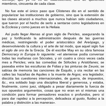
miembros, cincuenta de cada clase.
No fue este el único paso que Clístenes dio en el sentido de
popularizar las instituciones de gobierno, sino que la extensión de
las clases alcanzó a muchos que nunca habían sido ciudadanos,
que tueron por el hecho de serlo a sentarse como legisladores en
la
Ecclesia
y como jueces en la
Heliaia.
Así pudo llegar Atenas al gran siglo de Pericles, asegurando la
paz y fortificando la administración después de las guerras
médicas, restringiendo el poder aristocrático del Areópago, y
desenvolviendo la cultura y el arte de tal modo, que aquel siglo fue
el
siglo de oro
de la Grecia. De él escribe May en su obra famosa
Democracy in Europa lo
siguiente: «el ateniense podía conversar
todas las mañanas con Sócrates, y oír cuatro a cinco veces cada
mes a Pericles; veía las comedias de Sófocles y Aristófanes; se
paseaba entre las esculturas de Fidias y las pinturas de Zeuxis; se
sabíaa de memoria las canciones de Esquilo, y oía recitar en las
calles las hazañas de Aquiles o la muerte de Argos; era legislador,
discútía las cuestiones internacionales, de guerra, de impuestos,
&c., era soldado bajo una disciplina liberal y generosa, y estaba,
finalmente, como juez, obligado a pesar diariamente la fuerza de
sus opuestos argumentos, cosas que no eran en sí mismas una
condición para formar pensadores exactos o profundos, pero sí
para dar rapidez a la percepción, delicadeza al gusto, fluidez a la
palabra y distinción a las maneras».