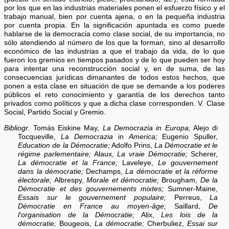
por los que en las industrias materiales ponen el esfuerzo físico y el
trabajo manual, bien por cuenta ajena, o en la pequeña industria
por cuenta propia. En la significación apuntada es como puede
hablarse de la democracia como clase social, de su importancia, no
sólo atendiendo al número de los que la forman, sino al desarrollo
económico de las industrias a que el trabajo da vida, de lo que
fueron los gremios en tiempos pasados y de lo que pueden ser hoy
para intentar una reconstrucción social y, en de suma, de las
consecuencias jurídicas dimanantes de todos estos hechos, que
ponen a esta clase en situación de que se demande a los poderes
públicos el reto conocimiento y garantía de los derechos tanto
privados como políticos y que a dicha clase corresponden. V. Clase
Social, Partido Social y Gremio.
Bibliogr.
Tomás Eiskine May,
La Democrazia in Europa;
Alejo di
Tocqueville,
La Democrazia
in
America;
Eugenio Spuller,
Education de la Démocratie;
Adolfo Prins,
La Démocratie et le
régime parlementaire;
Alaux,
La vraie Démocratie;
Scherer,
La démocratie et la France;
Laveleye,
Le gouvernement
dans la démocratie;
Dechamps,
La démocratie et la réforme
électorale;
Albrespy,
Morale et démocratie;
Brougham,
De la
Démocratie et des gouvernements mixtes;
Sumner-Maine,
Essais sur le gouvernement populaire;
Perreus,
La
Démocratie en France au moyen-âge;
Saillard,
De
l'organisation de la Démocratie;
Alix,
Les lois de la
démocratie;
Bougeois,
La démocratie;
Cherbuliez,
Essai sur