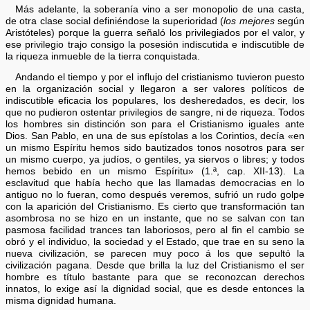
Más adelante, la soberanía vino a ser monopolio de una casta,
de otra clase social definiéndose la superioridad (
los mejores
según
Aristóteles) porque la guerra señaló los privilegiados por el valor, y
ese privilegio trajo consigo la posesión indiscutida e indiscutible de
la riqueza inmueble de la tierra conquistada.
Andando el tiempo y por el influjo del cristianismo tuvieron puesto
en la organización social y llegaron a ser valores políticos de
indiscutible eficacia los populares, los desheredados, es decir, los
que no pudieron ostentar privilegios de sangre, ni de riqueza. Todos
los hombres sin distinción son para el Cristianismo iguales ante
Dios. San Pablo, en una de sus epístolas a los Corintios, decía «en
un mismo Espíritu hemos sido bautizados tonos nosotros para ser
un mismo cuerpo, ya judíos, o gentiles, ya siervos o libres; y todos
hemos bebido en un mismo Espíritu» (1.ª, cap. XII-13). La
esclavitud que había hecho que las llamadas democracias en lo
antiguo no lo fueran, como después veremos, sufrió un rudo golpe
con la aparición del Cristianismo. Es cierto que transformación tan
asombrosa no se hizo en un instante, que no se salvan con tan
pasmosa facilidad trances tan laboriosos, pero al fin el cambio se
obró y el individuo, la sociedad y el Estado, que trae en su seno la
nueva civilización, se parecen muy poco á los que sepultó la
civilización pagana. Desde que brilla la luz del Cristianismo el ser
hombre es título bastante para que se reconozcan derechos
innatos, lo exige así la dignidad social, que es desde entonces la
misma dignidad humana.