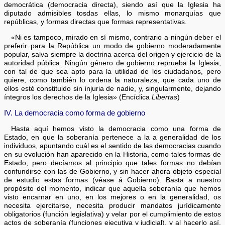
democrática (democracia directa), siendo así que la Iglesia ha
diputado admisibles tosdas ellas, lo mismo monarquías que
repúblicas, y formas directas que formas representativas.
«Ni es tampoco, mirado en sí mismo, contrario a ningún deber el
preferir para la República un modo de gobierno moderadamente
popular, salva siempre la doctrina acerca del origen y ejercicio de la
autoridad pública. Ningún género de gobierno reprueba la Iglesia,
con tal de que sea apto para la utilidad de los ciudadanos, pero
quiere, como también lo ordena la naturaleza, que cada uno de
ellos esté constituido sin injuria de nadie, y, singularmente, dejando
íntegros los derechos de la Iglesia» (Encíclica
Libertas
)
IV. La democracia como forma de gobierno
Hasta aquí hemos visto la democracia como una forma de
Estado, en que la soberanía pertenece a la a generalidad de los
individuos, apuntando cuál es el sentido de las democracias cuando
en su evolución han aparecido en la Historia, como tales formas de
Estado; pero decíamos al principio que tales formas no debían
confundirse con las de Gobierno, y sin hacer ahora objeto especial
de estudio estas formas (véase á Gobierno). Basta a nuestro
propósito del momento, indicar que aquella soberanía que hemos
visto encarnar en uno, en los mejores o en la generalidad, os
necesita ejercitarse, necesita producir mandatos jurídicamente
obligatorios (función legislativa) y velar por el cumplimiento de estos
actos de soberanía (funciones ejecutiva y judicial), y al hacerlo así,