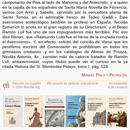
camposanto de Pisa al lado de Mahoma y del Antecristo, y a quien
en la capilla de los españoles de Santa María Novella de Florencia,
vemos con Arrio y Sabelio, oprimido por la vencedora planta de
Santo Tomás, en el admirable fresco de Tadeo Gaddi.» Este
averroísmo antiteológico también se profesó en España. Nicolás
Eymerích lo anota en el gran registro de su
Directorium,
y el Beato
Ramón Lull fue uno de sus impugnadores más terribles. Por eso
dice Renan, que «Raimundo Lulio fue el héroe de la cruzada contra
el Averroísmo». Y, en efecto, solicitó del concilio de Viena que los
pestíferos
escritos del
Comentador
se prohibiesen en todos los
gimnasios cristianos: y en los catálogos de Alonso de Proaza,
Nicolás Antonio, &c., constan más de catorce tratados de Ramón
Lull, antiaverroistas, cuyos títulos puede ver el curioso en la ya
citada Historia del Sr. Menéndez Pelayo, tomo I, pág. 524.
Manuel Polo y Peyrolón
.
Filosofía en español
Diccionario de ciencias eclesiásticas
enciclopedias
© 2003 filosofia.org
& diccionarios