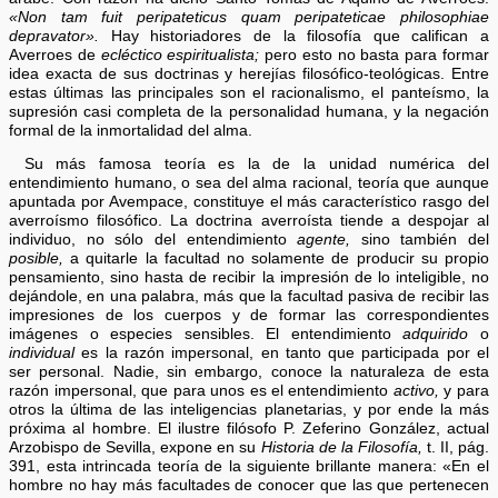
«Non tam fuit peripateticus quam peripateticae philosophiae
depravator».
Hay historiadores de la filosofía que califican a
Averroes de
ecléctico espiritualista;
pero esto no basta para formar
idea exacta de sus doctrinas y herejías filosófico-teológicas. Entre
estas últimas las principales son el racionalismo, el panteísmo, la
supresión casi completa de la personalidad humana, y la negación
formal de la inmortalidad del alma.
Su más famosa teoría es la de la unidad numérica del
entendimiento humano, o sea del alma racional, teoría que aunque
apuntada por Avempace, constituye el más característico rasgo del
averroísmo filosófico. La doctrina averroísta tiende a despojar al
individuo, no sólo del entendimiento
agente,
sino también del
posible,
a quitarle la facultad no solamente de producir su propio
pensamiento, sino hasta de recibir la impresión de lo inteligible, no
dejándole, en una palabra, más que la facultad pasiva de recibir las
impresiones de los cuerpos y de formar las correspondientes
imágenes o especies sensibles. El entendimiento
adquirido
o
individual
es la razón impersonal, en tanto que participada por el
ser personal. Nadie, sin embargo, conoce la naturaleza de esta
razón impersonal, que para unos es el entendimiento
activo,
y para
otros la última de las inteligencias planetarias, y por ende la más
próxima al hombre. El ilustre filósofo P. Zeferino González, actual
Arzobispo de Sevilla, expone en su
Historia de la Filosofía,
t. II, pág.
391, esta intrincada teoría de la siguiente brillante manera: «En el
hombre no hay más facultades de conocer que las que pertenecen