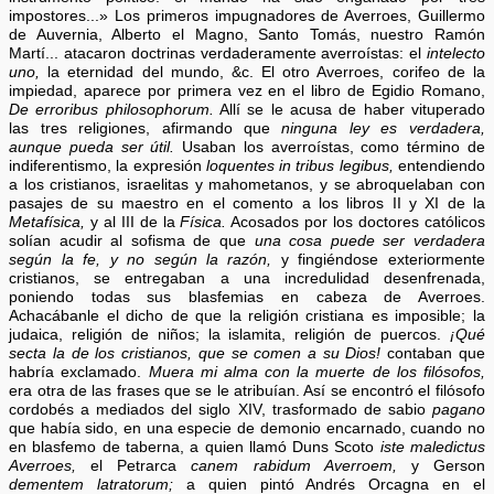
impostores...» Los primeros impugnadores de Averroes, Guillermo
de Auvernia, Alberto el Magno, Santo Tomás, nuestro Ramón
Martí... atacaron doctrinas verdaderamente averroístas: el
intelecto
uno,
la eternidad del mundo, &c. El otro Averroes, corifeo de la
impiedad, aparece por primera vez en el libro de Egidio Romano,
De erroribus philosophorum.
Allí se le acusa de haber vituperado
las tres religiones, afirmando que
ninguna ley es verdadera,
aunque pueda ser útil.
Usaban los averroístas, como término de
indiferentismo, la expresión
loquentes in tribus legibus,
entendiendo
a los cristianos, israelitas y mahometanos, y se abroquelaban con
pasajes de su maestro en el comento a los libros II y XI de la
Metafísica,
y al III de la
Física.
Acosados por los doctores católicos
solían acudir al sofisma de que
una cosa puede ser verdadera
según la fe, y no según la razón,
y fingiéndose exteriormente
cristianos, se entregaban a una incredulidad desenfrenada,
poniendo todas sus blasfemias en cabeza de Averroes.
Achacábanle el dicho de que la religión cristiana es imposible; la
judaica, religión de niños; la islamita, religión de puercos.
¡Qué
secta la de los cristianos, que se comen a su Dios!
contaban que
habría exclamado.
Muera mi alma con la muerte de los filósofos,
era otra de las frases que se le atribuían. Así se encontró el filósofo
cordobés a mediados del siglo XIV, trasformado de sabio
pagano
que había sido, en una especie de demonio encarnado, cuando no
en blasfemo de taberna, a quien llamó Duns Scoto
iste maledictus
Averroes,
el Petrarca
canem rabidum Averroem,
y Gerson
dementem latratorum;
a quien pintó Andrés Orcagna en el