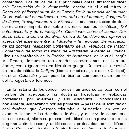
comentado. Los títulos de sus principales obras filosóficas dicen
así:
Destrucción de la destrucción,
escrito en el cual refutó la
Destructio philosophorum
de Al-Gazali;
De la sustancia del mundo;
De la unión del entendimiento separado en el hombre; Compendio
de lógica; Prolegómenos a la Filosofía,
o sea recopilación de doce
disertaciones importantes sobre diversos asuntos filosóficos;
Del
entendimiento y de lo inteligible; Cuestiones sobre el tiempo; Dos
libros sobre la ciencia del alma; Crítica de las diferentes opiniones
acerca del acuerdo entre la Filosofía y la Teología; Demostración
de los dogmas religiosos; Comentario de la República de Platón;
Comentario de todos los libros de Aristóteles, excepto la Política.
Hizo una paráfrasis de la
Poética de Aristóteles,
en la cual, según
M. Renan, demuestra tan grandes conocimientos en literatura
árabe, como ignorancia en literatura griega. De medicina escribió
un tratado intitulado
Colliget
(liber de medicina, qui dicitur Colliget),
es decir,
Colección;
y compuso también un compendio astronómico
del
Almagesto
de Tolomeo.
En la historia de los conocimientos humanos se conocen con el
nombre de
averroísmo
las doctrinas filosóficas y teológicas
profesadas por Averroes y sus discípulos. Expongámoslas
brevemente, empezando por las primeras. A pesar de la admiración
casi fanática que Averroes tributaba a Aristóteles, en vez de
exponer fielmente las doctrinas de éste, y en vez de comentarle
con sinceridad, altera su pensamiento filosófico en provecho de los
dogmas antireligiosos y antifilosóficos profesados por el filósofo
árabe. Con razón ha dicho Santo Tomás de Aquino de Averroes: