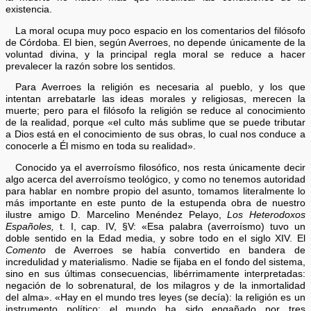
existencia.
La moral ocupa muy poco espacio en los comentarios del filósofo
de Córdoba. El bien, según Averroes, no depende únicamente de la
voluntad divina, y la principal regla moral se reduce a hacer
prevalecer la razón sobre los sentidos.
Para Averroes la religión es necesaria al pueblo, y los que
intentan arrebatarle las ideas morales y religiosas, merecen la
muerte; pero para el filósofo la religión se reduce al conocimiento
de la realidad, porque «el culto más sublime que se puede tributar
a Dios está en el conocimiento de sus obras, lo cual nos conduce a
conocerle a Él mismo en toda su realidad».
Conocido ya el averroísmo filosófico, nos resta únicamente decir
algo acerca del averroísmo teológico, y como no tenemos autoridad
para hablar en nombre propio del asunto, tomamos literalmente lo
más importante en este punto de la estupenda obra de nuestro
ilustre amigo D. Marcelino Menéndez Pelayo,
Los Heterodoxos
Españoles,
t. I, cap. IV, §V: «Esa palabra (averroísmo) tuvo un
doble sentido en la Edad media, y sobre todo en el siglo XIV. El
Comento
de Averroes se había convertido en bandera de
incredulidad y materialismo. Nadie se fijaba en el fondo del sistema,
sino en sus últimas consecuencias, libérrimamente interpretadas:
negación de lo sobrenatural, de los milagros y de la inmortalidad
del alma». «Hay en el mundo tres leyes (se decía): la religión es un
instrumento político: el mundo ha sido engañado por tres