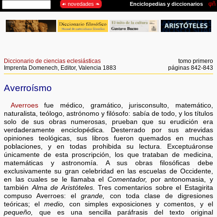
Diccionario de ciencias eclesiásticas
tomo primero
Imprenta Domenech, Editor, Valencia 1883
páginas 842-843
Averroísmo
Averroes
fue médico, gramático, jurisconsulto, matemático,
naturalista, teólogo, astrónomo y filósofo: sabía de todo, y los títulos
solo de sus obras numerosas, prueban que su erudición era
verdaderamente enciclopédica. Desterrado por sus atrevidas
opiniones teológicas, sus libros fueron quemados en muchas
poblaciones, y en todas prohibida su lectura. Exceptuáronse
únicamente de esta proscripción, los que trataban de medicina,
matemáticas y astronomía. A sus obras filosóficas debe
exclusivamente su gran celebridad en las escuelas de Occidente,
en las cuales se le llamaba el
Comentador,
por antonomasia, y
también
Alma de Aristóteles.
Tres comentarios sobre el Estagirita
compuso Averroes: el
grande,
con toda clase de digresiones
teóricas; el
medio,
con simples exposiciones y comentos, y el
pequeño,
que es una sencilla paráfrasis del texto original