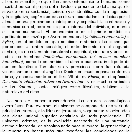
al orden sensible; lo que llamamos entendimiento humano, como
facultad personal propia del individuo y procedente del alma que le
sirve de forma sustancial, coincide y se identifica con la imaginación
y la cogitativa, según que éstas obran fecundadas e influidas por el
alma humana propiamente inteligente y espiritual, la cual asiste y
comunica con él, pero no es parte interna del individuo, ni menos
su forma sustancial. El entendimiento en el primer sentido es
apellidado con razón por Averroes material
(intellectus materialis)
o
hylico,
en el sentido en que se dicen materiales las cosas que
pertenecen al orden sensible; el entendimiento en el segundo
sentido, es no solamente inmaterial o espiritual, sino uno y único en
todos los hombres
(intellectus inmaterialis est unicus omnibus
hominibus),
como lo es también el alma o sustancia inteligente de
que es facultad.» Tan absurda y perniciosa teoría fue refutada
victoriosamente por el angélico Doctor en muchos pasajes de sus
obras, y especialmente en el libro VIII de su
Física,
en el opúsculo
De unitate intellectus adversus Averroistam,
y en muchos artículos
de las
Summas,
tanto teológica como filosófica, relativos a la
naturaleza del alma.
No son de menor trascendencia los errores cosmológicos
averroístas. Para Averroes el universo se compone de una serie de
principios eternos, divididos en jerarquías, vagamente relacionadas
con cierta unidad superior destituida de toda providencia. El
universo, además, es la evolución necesaria de una sustancia
eterna e increada: en absoluto nada nace ni muere; la generación y
la muerte no hacen más que modificar las condiciones de la