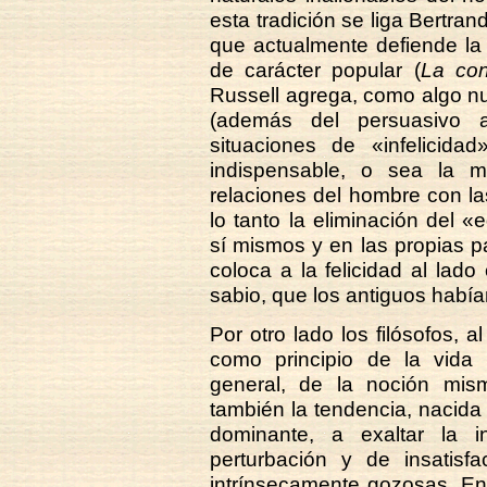
esta tradición se liga Bertra
que actualmente defiende la n
de carácter popular (
La con
Russell agrega, como algo nue
(además del persuasivo a
situaciones de «infelicida
indispensable, o sea la mu
relaciones del hombre con la
lo tanto la eliminación del 
sí mismos y en las propias p
coloca a la felicidad al lado
sabio, que los antiguos habí
Por otro lado los filósofos, a
como principio de la vida 
general, de la noción mism
también la tendencia, nacida
dominante, a exaltar la in
perturbación y de insatisf
intrínsecamente gozosas. En 