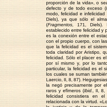
proporción de la vida», o s
defecto y de todo exceso (
modo, felicidad e infelicidad
Diels), ya que sólo el alm
(
Fragmentos,
171, Diels).
establecido entre felicidad y 
es la conexión entre el estad
con el propio cuerpo, con la
que la felicidad es el sist
toda claridad por Aristipo, q
felicidad. Sólo el placer es
por sí mismo y, por lo tanto
particular, la felicidad es el
los cuales se suman también
Laercio, II, 8, 87). Hegugesias
la negó precisamente por e
raros y efímeros (
Ibid.,
II, 8,
felicidad consistiera en e
relacionada con la virtud. «Lo