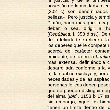
la justicia y de la temperan
posesión de la maldad», dice
(202 c) son denominados 
belleza». Pero justicia y temp
Platón, nada más que la cap
deber, o sea, dirigir al
(
República,
I, 353 d ss.). De 
de la felicidad se refiere a 
los deberes que le competen. E
acerca del carácter contem
eminente, o sea en la
beatit
más extensa, definiéndola 
desarrollada conforme a la v
b), la cual no excluye y, por e
necesidades y de las aspirac
personas felices deben posee
que se pueden distinguir se
del alma (
Ibid.,
1153 b 17 ss
sin embargo, «que los biene
tienen un límite dentro del 