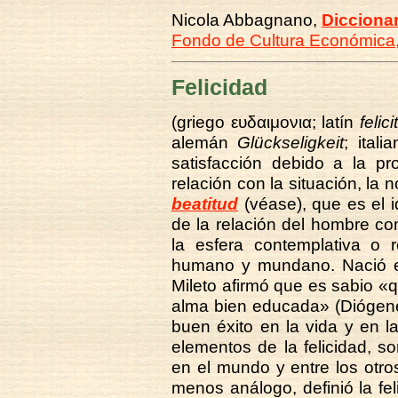
Nicola Abbagnano,
Diccionar
Fondo de Cultura Económica
Felicidad
(griego ευδαιμονια; latín
felici
alemán
Glückseligkeit
; itali
satisfacción debido a la pr
relación con la situación, la 
beatitud
(véase), que es el i
de la relación del hombre con
la esfera contemplativa o r
humano y mundano. Nació en
Mileto afirmó que es sabio «q
alma bien educada» (Diógenes
buen éxito en la vida y en l
elementos de la felicidad, s
en el mundo y entre los otr
menos análogo, definió la fe