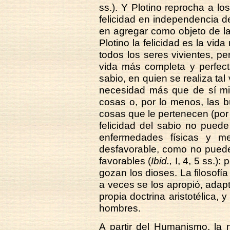
ss.). Y Plotino reprocha a lo
felicidad en independencia d
en agregar como objeto de l
Plotino la felicidad es la vid
todos los seres vivientes, p
vida más completa y perfecta
sabio, en quien se realiza tal
necesidad más que de sí mis
cosas o, por lo menos, las b
cosas que le pertenecen (por 
felicidad del sabio no puede 
enfermedades físicas y me
desfavorable, como no puede
favorables (
Ibid.,
I, 4, 5 ss.):
gozan los dioses. La filosofía
a veces se los apropió, adap
propia doctrina aristotélica, 
hombres.
A partir del Humanismo, la 