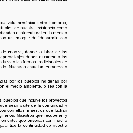
ifica vida armónica entre hombres,
rituales de nuestra existencia como
tidades e intercultural en la medida
 con un enfoque de “desarrollo con
 de crianza, donde la labor de los
aprendizajes deben ajustarse a los
roduzcan las formas tradicionales de
iendo. Nuestros estudiantes merecen
ladas por los pueblos indígenas por
con el medio ambiente, o sea con la
os pueblos que incluye los proyectos
n, que sean parte de la comunidad y
vos con ellos; maestros que luchan
iginarios. Maestros que recuperan y
entemente, que enseñan con mucho
arantice la continuidad de nuestra