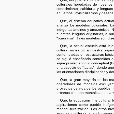
Que, los pueblos indígenas orig
culturales heredadas de nuestros a
conocimiento, sabiduría y lenguas
anularnos, invisibilizarnos y desap
Que, el sistema educativo actual
afianza los modelos coloniales. L
indígenas andinos y amazónicos. No
nuestras lenguas originarias, a n
“buen vivir”. Tales modelos son dis
Que, la actual escuela está lej
cultura, no es útil a nuestra organ
contempladas en estructuras básica
se siguió enseñando contenidos d
sigue privilegiando lo conceptual (
una especie de “jaulas”, donde un
las orientaciones disciplinarias y d
Que, la gran mayoría de los mae
operadores de modelos excluyente
proyectos de vida de los pueblos;
urbanos con una mentalidad desarrol
Que, la educación intercultural
aspiraciones como pueblo indígen
monoculturalización. Los otros ni
lenguas y culturas, lo andino-ama