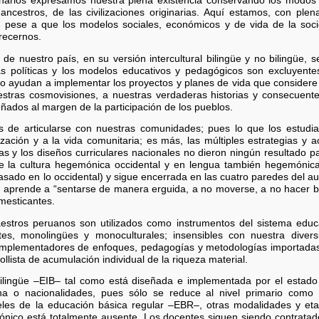
inarios expresamos nuestra plena existencia conservando los modos
ncestros, de las civilizaciones originarias. Aquí estamos, con plen
, pese a que los modelos sociales, económicos y de vida de la socie
arecernos.
 de nuestro país, en su versión intercultural bilingüe y no bilingüe, 
as políticas y los modelos educativos y pedagógicos son excluyente
 ayudan a implementar los proyectos y planes de vida que considere 
uestras cosmovisiones, a nuestras verdaderas historias y consecuent
eñados al margen de la participación de los pueblos.
os de articularse con nuestras comunidades; pues lo que los estud
ización y a la vida comunitaria; es más, las múltiples estrategias y ac
s y los diseños curriculares nacionales no dieron ningún resultado pa
e la cultura hegemónica occidental y en lengua también hegemónica 
basado en lo occidental) y sigue encerrada en las cuatro paredes del a
o aprende a “sentarse de manera erguida, a no moverse, a no hacer bu
omesticantes.
stros peruanos son utilizados como instrumentos del sistema educat
s, monolingües y monoculturales; insensibles con nuestra divers
 implementadores de enfoques, pedagogías y metodologías importada
lista de acumulación individual de la riqueza material.
 bilingüe –EIB– tal como está diseñada e implementada por el estado 
a o nacionalidades, pues sólo se reduce al nivel primario como 
veles de la educación básica regular –EBR–, otras modalidades y et
zónico está totalmente ausente. Los docentes siguen siendo contrata