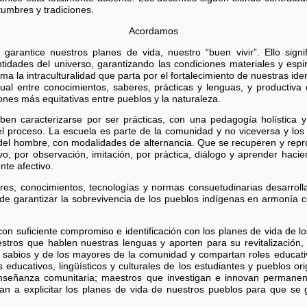
tumbres y tradiciones.
Acordamos
arantice nuestros planes de vida, nuestro “buen vivir”. Ello sign
ntidades del universo, garantizando las condiciones materiales y espi
 la intraculturalidad que parta por el fortalecimiento de nuestras iden
gual entre conocimientos, saberes, prácticas y lenguas, y productiva
iones más equitativas entre pueblos y la naturaleza.
en caracterizarse por ser prácticas, con una pedagogía holística y
l proceso. La escuela es parte de la comunidad y no viceversa y los 
es del hombre, con modalidades de alternancia. Que se recuperen y rep
tivo, por observación, imitación, por práctica, diálogo y aprender hac
nte afectivo.
beres, conocimientos, tecnologías y normas consuetudinarias desarrol
d de garantizar la sobrevivencia de los pueblos indígenas en armonía 
on suficiente compromiso e identificación con los planes de vida de l
Maestros que hablen nuestras lenguas y aporten para su revitalizació
s sabios y de los mayores de la comunidad y compartan roles educati
ducativos, lingüísticos y culturales de los estudiantes y pueblos or
 enseñanza comunitaria; maestros que investigan e innovan perman
n a explicitar los planes de vida de nuestros pueblos para que se g