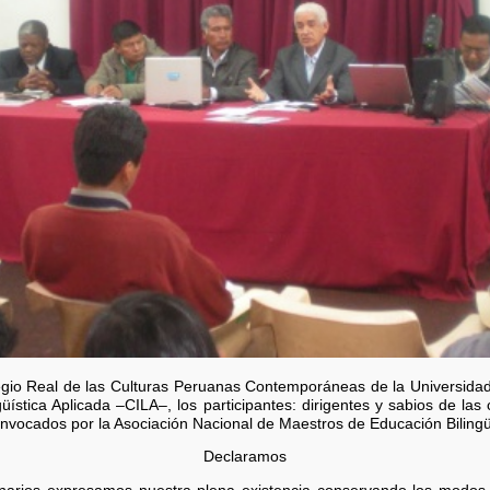
olegio Real de las Culturas Peruanas Contemporáneas de la Univers
ngüística Aplicada –CILA–, los participantes: dirigentes y sabios de 
, convocados por la Asociación Nacional de Maestros de Educación Bili
Declaramos