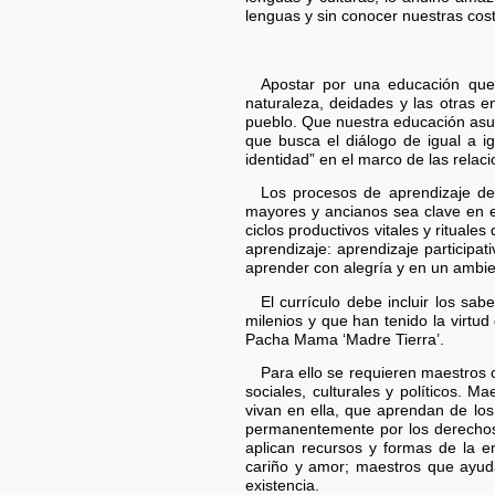
lenguas y sin conocer nuestras cos
Apostar por una educación que g
naturaleza, deidades y las otras e
pueblo. Que nuestra educación asuma
que busca el diálogo de igual a i
identidad” en el marco de las relac
Los procesos de aprendizaje deb
mayores y ancianos sea clave en e
ciclos productivos vitales y ritual
aprendizaje: aprendizaje participa
aprender con alegría y en un ambie
El currículo debe incluir los sa
milenios y que han tenido la virtu
Pacha Mama ‘Madre Tierra’.
Para ello se requieren maestros c
sociales, culturales y políticos. 
vivan en ella, que aprendan de lo
permanentemente por los derechos e
aplican recursos y formas de la
cariño y amor; maestros que ayuda
existencia.