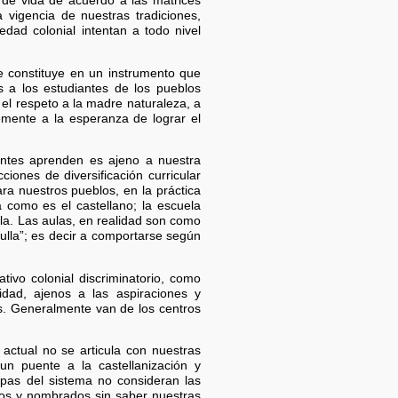
 de vida de acuerdo a las matrices
a vigencia de nuestras tradiciones,
dad colonial intentan a todo nivel
se constituye en un instrumento que
s a los estudiantes de los pueblos
el respeto a la madre naturaleza, a
emente a la esperanza de lograr el
iantes aprenden es ajeno a nuestra
ciones de diversificación curricular
ra nuestros pueblos, en la práctica
como es el castellano; la escuela
ula. Las aulas, en realidad son como
lla”; es decir a comportarse según
ivo colonial discriminatorio, como
idad, ajenos a las aspiraciones y
s. Generalmente van de los centros
actual no se articula con nuestras
un puente a la castellanización y
apas del sistema no consideran las
dos y nombrados sin saber nuestras